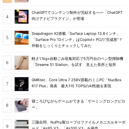
ChatGPTでコンテンツ制作が完結する――「ChatGPT
向けアドビプラグイン」が登場
Snapdragon X2搭載「Surface Laptop 13.8インチ」
「Surface Pro 13インチ」はCopilot+ PCの“完成形”？
外観をじっくりとチェックしてみた
軽さ1.1kg×自動ごみ収集対応で5万円台のペン型掃除機
「Dreame S1 Station」を試す 見えた長所と短所
GMKtec、Core Ultra 7 258V搭載のミニPC「NucBox
K17 Plus」発表 最大115 TOPSのAI性能を実現
寝ころびながらゲームができる「ゲーミングロングピロ
ー」
三陽合同、NuPhy製ロープロファイルメカニカルキーボ
ード「Air65 V3」「Air100 V3」を発売