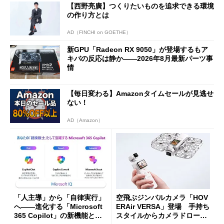
【西野亮廣】つくりたいものを追求できる環境
の作り方とは
AD（FINCHI on GOETHE）
新GPU「Radeon RX 9050」が登場するもア
キバの反応は静か――2026年8月最新パーツ事
情
【毎日変わる】Amazonタイムセールが見逃せ
ない！
AD（Amazon）
「人主導」から「自律実行」
空飛ぶジンバルカメラ「HOV
へ――進化する「Microsoft
ERAir VERSA」登場 手持ち
365 Copilot」の新機能とエ
スタイルからカメラドローン