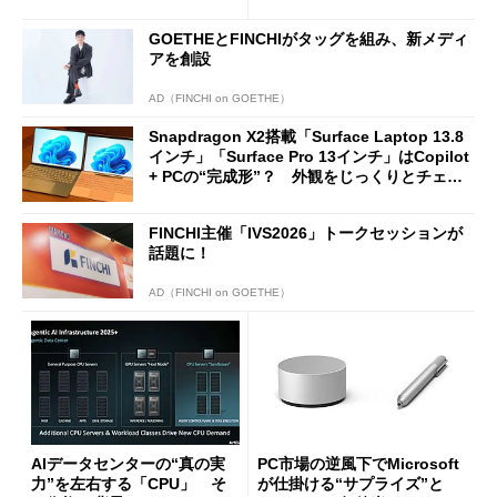
ージェントAIの現在地
に合体変形
GOETHEとFINCHIがタッグを組み、新メディ
アを創設
AD（FINCHI on GOETHE）
Snapdragon X2搭載「Surface Laptop 13.8
インチ」「Surface Pro 13インチ」はCopilot
+ PCの“完成形”？ 外観をじっくりとチェッ
クしてみた
FINCHI主催「IVS2026」トークセッションが
話題に！
AD（FINCHI on GOETHE）
AIデータセンターの“真の実
PC市場の逆風下でMicrosoft
力”を左右する「CPU」 そ
が仕掛ける“サプライズ”と