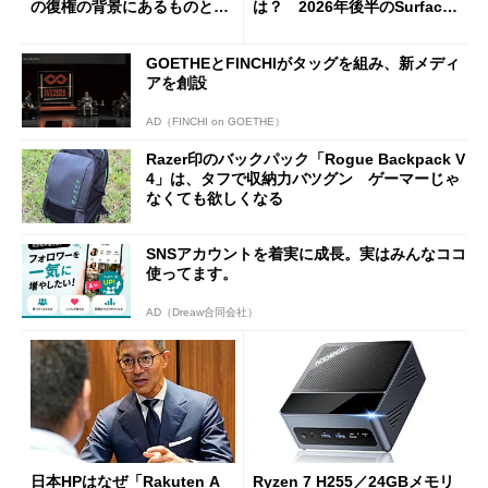
の復権の背景にあるものと
は？ 2026年後半のSurface
は？
新製品を予想する
GOETHEとFINCHIがタッグを組み、新メディ
アを創設
AD（FINCHI on GOETHE）
Razer印のバックパック「Rogue Backpack V
4」は、タフで収納力バツグン ゲーマーじゃ
なくても欲しくなる
SNSアカウントを着実に成長。実はみんなココ
使ってます。
AD（Dreaw合同会社）
日本HPはなぜ「Rakuten A
Ryzen 7 H255／24GBメモリ