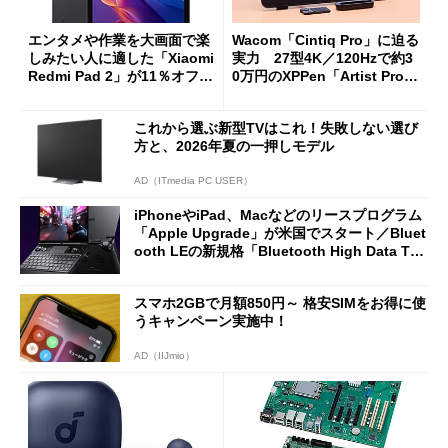
エンタメや作業を大画面で楽
Wacom「Cintiq Pro」に迫る
しみたい人に適した「Xiaomi
実力 27型4K／120Hzで約3
Redmi Pad 2」が11％オフの
0万円のXPPen「Artist Pro 2
2万4980円に
7（Gen 2）」でお絵描きして
分かった魅力と妥協点
これから選ぶ新型TVはこれ！失敗しない選び
方と、2026年夏の一押しモデル
AD（ITmedia PC USER）
iPhoneやiPad、Macなどのリースプログラム
「Apple Upgrade」が米国でスタート／Bluet
ooth LEの新規格「Bluetooth High Data Thr
oughput」が明...
スマホ2GBで月額850円～ 格安SIMをお得に使
うキャンペーン実施中！
AD（IIJmio）