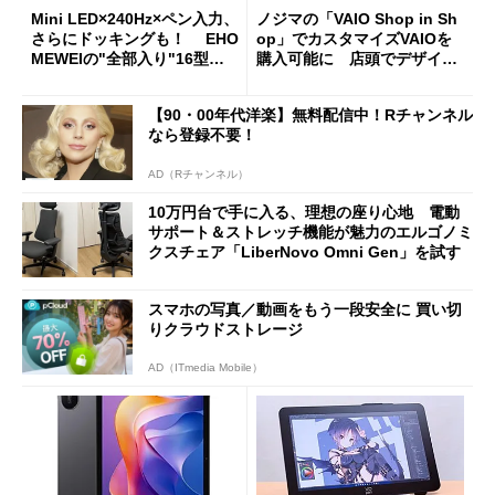
Mini LED×240Hz×ペン入力、
ノジマの「VAIO Shop in Sh
さらにドッキングも！ EHO
op」でカスタマイズVAIOを
MEWEIの"全部入り"16型モ
購入可能に 店頭でデザイン
バイルディスプレイ「TM-16
や質感を確認しながら購入可
0PW」徹底レビュー
能
【90・00年代洋楽】無料配信中！Rチャンネル
なら登録不要！
AD（Rチャンネル）
10万円台で手に入る、理想の座り心地 電動
サポート＆ストレッチ機能が魅力のエルゴノミ
クスチェア「LiberNovo Omni Gen」を試す
スマホの写真／動画をもう一段安全に 買い切
りクラウドストレージ
AD（ITmedia Mobile）