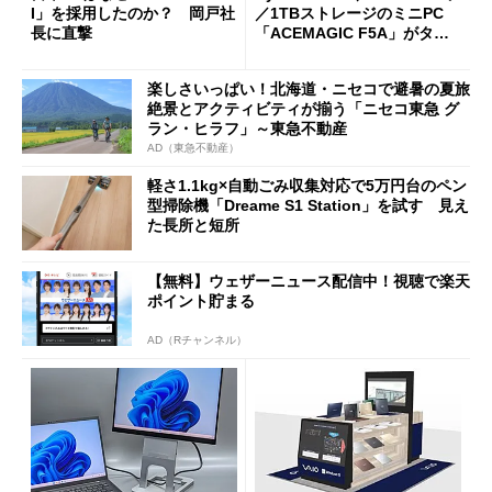
I」を採用したのか？ 岡戸社
／1TBストレージのミニPC
長に直撃
「ACEMAGIC F5A」がタイ
ムセールで41％オフの10万69
98円に
楽しさいっぱい！北海道・ニセコで避暑の夏旅
絶景とアクティビティが揃う「ニセコ東急 グ
ラン・ヒラフ」～東急不動産
AD（東急不動産）
軽さ1.1kg×自動ごみ収集対応で5万円台のペン
型掃除機「Dreame S1 Station」を試す 見え
た長所と短所
【無料】ウェザーニュース配信中！視聴で楽天
ポイント貯まる
AD（Rチャンネル）