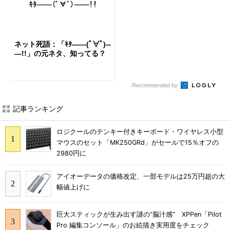
ネット死語：「ｷﾀ――(ﾟ∀ﾟ)―
―!!」の元ネタ、知ってる？
Recommended by
記事ランキング
ロジクールのテンキー付きキーボード・ワイヤレス小型
マウスのセット「MK250GRd」がセールで15％オフの
2980円に
アイオーデータの価格改定、一部モデルは25万円超の大
幅値上げに
巨大スティックが生み出す謎の“脳汁感” XPPen「Pilot
Pro 編集コンソール」のお絵描き実用度をチェック