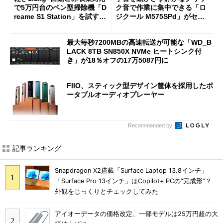
で5万円台のペン型掃除機「D
ク音で作業に集中できる「ロ
reame S1 Station」を試す
ジクール M575SPd」がセー
見えた長所と短所
ルで33％オフの5280円に
最大毎秒7200MBの高速転送が可能な「WD_B
LACK 8TB SN850X NVMe ヒートシンク付
き」が18％オフの17万5087円に
FIIO、スティック型デザイン筐体を採用したポ
ータブルオーディオプレーヤー
Recommended by
記事ランキング
Snapdragon X2搭載「Surface Laptop 13.8インチ」
「Surface Pro 13インチ」はCopilot+ PCの“完成形”？
外観をじっくりとチェックしてみた
アイオーデータの価格改定、一部モデルは25万円超の大