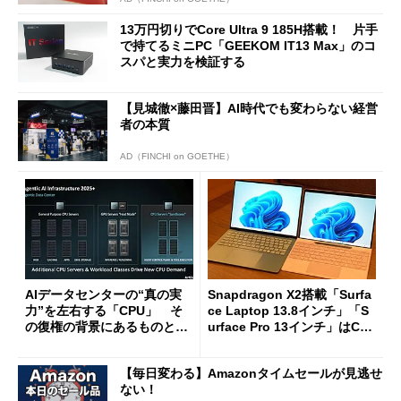
13万円切りでCore Ultra 9 185H搭載！ 片手
で持てるミニPC「GEEKOM IT13 Max」のコ
スパと実力を検証する
【見城徹×藤田晋】AI時代でも変わらない経営
者の本質
AD（FINCHI on GOETHE）
AIデータセンターの“真の実
Snapdragon X2搭載「Surfa
力”を左右する「CPU」 そ
ce Laptop 13.8インチ」「S
の復権の背景にあるものと
urface Pro 13インチ」はCop
は？
ilot+ PCの“完成形”？ 外観
をじっくりとチェックしてみ
【毎日変わる】Amazonタイムセールが見逃せ
た
ない！