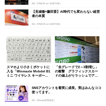
AD（FINCHI on GOETHE）
【見城徹×藤田晋】AI時代でも変わらない経営
者の本質
AD（FINCHI on GOETHE）
スマホより小さくポケットに
「全グレードで2～3割増し」
入る「Winmaxle Mobdel B1
の衝撃 グラフィックスカー
ミニ ワイヤレス キーボー
ドの値上がりラッシュでアキ
ド」がセールで10％オフの37
バの購入制限が深刻化
94円に
SNSアカウントを着実に成長。実はみんなココ
使ってます。
AD（Dreaw合同会社）