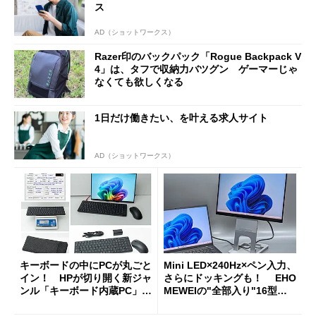
ス
AD（ショットワークス）
Razer印のバックパック「Rogue Backpack V
4」は、タフで収納力バツグン ゲーマーじゃ
なくても欲しくなる
1日だけ働きたい、を叶える求人サイト
AD（ショットワークス）
キーボードの中にPCが丸ごと
Mini LED×240Hz×ペン入力、
イン！ HPが切り開く新ジャ
さらにドッキングも！ EHO
ンル「キーボード内蔵PC」の
MEWEIの"全部入り"16型モ
使い勝手を徹底検証
バイルディスプレイ「TM-16
0PW」徹底レビュー