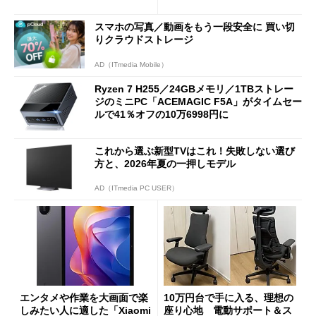
ーム体験や実用性は？
スマホの写真／動画をもう一段安全に 買い切
りクラウドストレージ
AD（ITmedia Mobile）
Ryzen 7 H255／24GBメモリ／1TBストレー
ジのミニPC「ACEMAGIC F5A」がタイムセー
ルで41％オフの10万6998円に
これから選ぶ新型TVはこれ！失敗しない選び
方と、2026年夏の一押しモデル
AD（ITmedia PC USER）
エンタメや作業を大画面で楽
10万円台で手に入る、理想の
しみたい人に適した「Xiaomi
座り心地 電動サポート＆ス