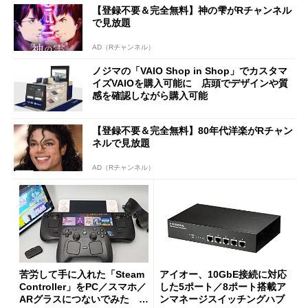
【登録不要＆完全無料】神の雫がRチャンネル
で見放題
AD（Rチャンネル）
ノジマの「VAIO Shop in Shop」でカスタマ
イズVAIOを購入可能に 店頭でデザインや質
感を確認しながら購入可能
【登録不要＆完全無料】80年代洋楽がRチャン
ネルで見放題
AD（Rチャンネル）
苦労して手に入れた「Steam
アイオー、10GbE接続に対応
Controller」をPC／スマホ／
した5ポート／8ポート搭載ア
ARグラスにつないでみた ゲ
ンマネージスイッチングハブ