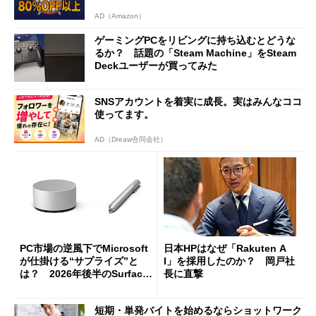
AD（Amazon）
ゲーミングPCをリビングに持ち込むとどうな
るか？ 話題の「Steam Machine」をSteam
Deckユーザーが買ってみた
SNSアカウントを着実に成長。実はみんなココ
使ってます。
AD（Dreaw合同会社）
PC市場の逆風下でMicrosoft
日本HPはなぜ「Rakuten A
が仕掛ける“サプライズ”と
I」を採用したのか？ 岡戸社
は？ 2026年後半のSurface
長に直撃
新製品を予想する
短期・単発バイトを始めるならショットワーク