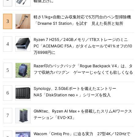
幅値上げに
軽さ1.1kg×自動ごみ収集対応で5万円台のペン型掃除機
「Dreame S1 Station」を試す 見えた長所と短所
Ryzen 7 H255／24GBメモリ／1TBストレージのミニ
PC「ACEMAGIC F5A」がタイムセールで41％オフの10
万6998円に
Razer印のバックパック「Rogue Backpack V4」は、タ
フで収納力バツグン ゲーマーじゃなくても欲しくなる
Synology、2.5GbEポートを備えたエントリー
NAS「DiskStation neo＋」シリーズを投入
GMKtec、Ryzen AI Max＋を搭載したスリムAIワークス
テーション「EVO-X3」
Wacom「Cintiq Pro」に迫る実力 27型4K／120Hzで