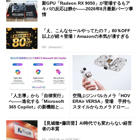
新GPU「Radeon RX 9050」が登場するもア
キバの反応は静か――2026年8月最新パーツ事
情
「え、こんなセールやってたの？」80％OFF
以上が続々登場！Amazonの本気が凄すぎる
AD（Amazon）
「人主導」から「自律実行」
空飛ぶジンバルカメラ「HOV
へ――進化する「Microsoft
ERAir VERSA」登場 手持ち
365 Copilot」の新機能とエ
スタイルからカメラドローン
ージェントAIの現在地
に合体変形
【見城徹×藤田晋】AI時代でも変わらない経営
者の本質
AD（FINCHI on GOETHE）