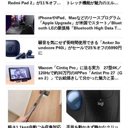
Redmi Pad 2」が11％オフの
トレッチ機能が魅力のエルゴ
2万4980円に
ノミクスチェア「LiberNovo
Omni Gen」を試す
iPhoneやiPad、Macなどのリースプログラム
「Apple Upgrade」が米国でスタート／Bluet
ooth LEの新規格「Bluetooth High Data Thr
oughput」が明...
騒音を気にせず長時間使用できる「Anker So
undcore P40i」がセールで25％オフの5990円
に
Wacom「Cintiq Pro」に迫る実力 27型4K／
120Hzで約30万円のXPPen「Artist Pro 27（G
en 2）」でお絵描きして分かった魅力と妥協
点
軽さ1.1kg×自動ごみ収集対応
手首を動かさず静かなクリッ