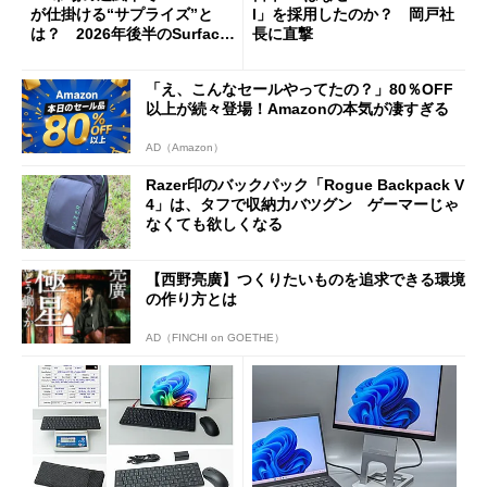
が仕掛ける“サプライズ”と
I」を採用したのか？ 岡戸社
は？ 2026年後半のSurface
長に直撃
新製品を予想する
「え、こんなセールやってたの？」80％OFF
以上が続々登場！Amazonの本気が凄すぎる
AD（Amazon）
Razer印のバックパック「Rogue Backpack V
4」は、タフで収納力バツグン ゲーマーじゃ
なくても欲しくなる
【西野亮廣】つくりたいものを追求できる環境
の作り方とは
AD（FINCHI on GOETHE）