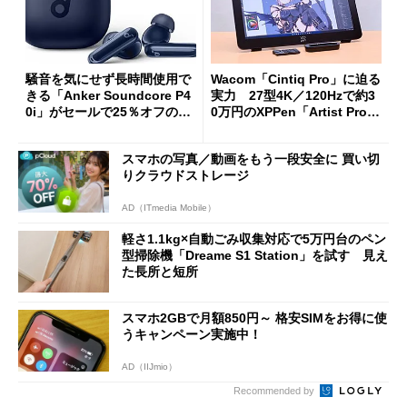
騒音を気にせず長時間使用で
Wacom「Cintiq Pro」に迫る
きる「Anker Soundcore P4
実力 27型4K／120Hzで約3
0i」がセールで25％オフの59
0万円のXPPen「Artist Pro 2
90円に
7（Gen 2）」でお絵描きして
分かった魅力と妥協点
スマホの写真／動画をもう一段安全に 買い切
りクラウドストレージ
AD（ITmedia Mobile）
軽さ1.1kg×自動ごみ収集対応で5万円台のペン
型掃除機「Dreame S1 Station」を試す 見え
た長所と短所
スマホ2GBで月額850円～ 格安SIMをお得に使
うキャンペーン実施中！
AD（IIJmio）
Recommended by