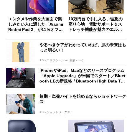
エンタメや作業を大画面で楽
10万円台で手に入る、理想の
しみたい人に適した「Xiaomi
座り心地 電動サポート＆ス
Redmi Pad 2」が11％オフの
トレッチ機能が魅力のエルゴ
2万4980円に
ノミクスチェア「LiberNovo
Omni Gen」を試す
やるべきケアがわかっていれば、肌の未来はも
っと明るい！
AD（エリクシール on 美的.com）
iPhoneやiPad、Macなどのリースプログラム
「Apple Upgrade」が米国でスタート／Bluet
ooth LEの新規格「Bluetooth High Data Thr
oughput」が明...
短期・単発バイトを始めるならショットワーク
ス
AD（ショットワークス）