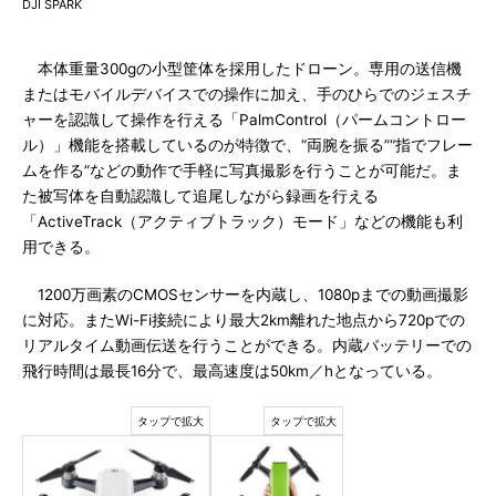
DJI SPARK
本体重量300gの小型筐体を採用したドローン。専用の送信機
またはモバイルデバイスでの操作に加え、手のひらでのジェスチ
ャーを認識して操作を行える「PalmControl（パームコントロー
ル）」機能を搭載しているのが特徴で、“両腕を振る”“指でフレー
ムを作る”などの動作で手軽に写真撮影を行うことが可能だ。ま
た被写体を自動認識して追尾しながら録画を行える
「ActiveTrack（アクティブトラック）モード」などの機能も利
用できる。
1200万画素のCMOSセンサーを内蔵し、1080pまでの動画撮影
に対応。またWi-Fi接続により最大2km離れた地点から720pでの
リアルタイム動画伝送を行うことができる。内蔵バッテリーでの
飛行時間は最長16分で、最高速度は50km／hとなっている。