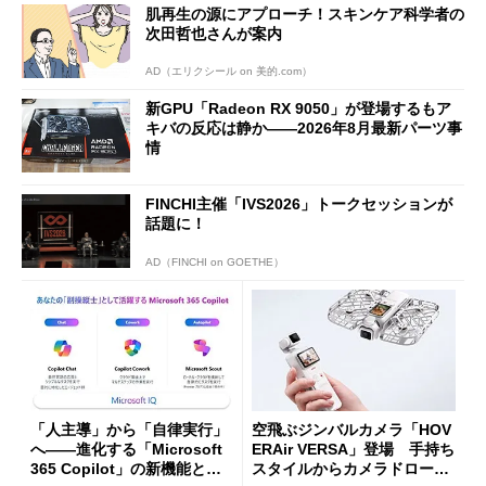
肌再生の源にアプローチ！スキンケア科学者の
次田哲也さんが案内
AD（エリクシール on 美的.com）
新GPU「Radeon RX 9050」が登場するもア
キバの反応は静か――2026年8月最新パーツ事
情
FINCHI主催「IVS2026」トークセッションが
話題に！
AD（FINCHI on GOETHE）
「人主導」から「自律実行」
空飛ぶジンバルカメラ「HOV
へ――進化する「Microsoft
ERAir VERSA」登場 手持ち
365 Copilot」の新機能とエ
スタイルからカメラドローン