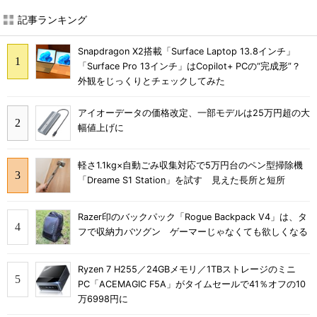
記事ランキング
Snapdragon X2搭載「Surface Laptop 13.8インチ」
「Surface Pro 13インチ」はCopilot+ PCの“完成形”？
外観をじっくりとチェックしてみた
アイオーデータの価格改定、一部モデルは25万円超の大
幅値上げに
軽さ1.1kg×自動ごみ収集対応で5万円台のペン型掃除機
「Dreame S1 Station」を試す 見えた長所と短所
Razer印のバックパック「Rogue Backpack V4」は、タ
フで収納力バツグン ゲーマーじゃなくても欲しくなる
Ryzen 7 H255／24GBメモリ／1TBストレージのミニ
PC「ACEMAGIC F5A」がタイムセールで41％オフの10
万6998円に