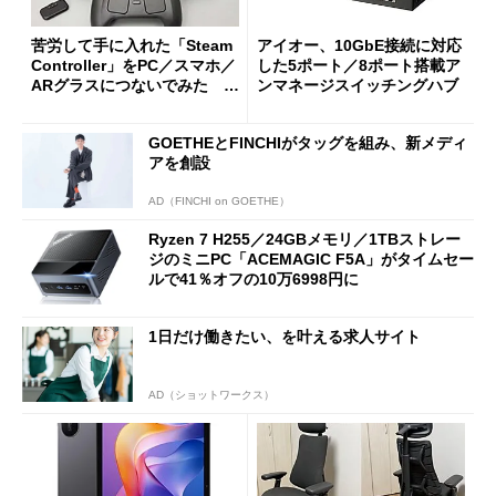
苦労して手に入れた「Steam
アイオー、10GbE接続に対応
Controller」をPC／スマホ／
した5ポート／8ポート搭載ア
ARグラスにつないでみた ゲ
ンマネージスイッチングハブ
ーム体験や実用性は？
GOETHEとFINCHIがタッグを組み、新メディ
アを創設
AD（FINCHI on GOETHE）
Ryzen 7 H255／24GBメモリ／1TBストレー
ジのミニPC「ACEMAGIC F5A」がタイムセー
ルで41％オフの10万6998円に
1日だけ働きたい、を叶える求人サイト
AD（ショットワークス）