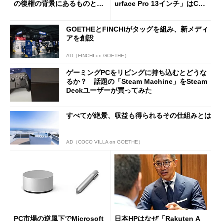
の復権の背景にあるものと
urface Pro 13インチ」はCop
は？
ilot+ PCの“完成形”？ 外観
をじっくりとチェックしてみ
GOETHEとFINCHIがタッグを組み、新メディ
た
アを創設
AD（FINCHI on GOETHE）
ゲーミングPCをリビングに持ち込むとどうな
るか？ 話題の「Steam Machine」をSteam
Deckユーザーが買ってみた
すべてが絶景、収益も得られるその仕組みとは
AD（COCO VILLA on GOETHE）
PC市場の逆風下でMicrosoft
日本HPはなぜ「Rakuten A