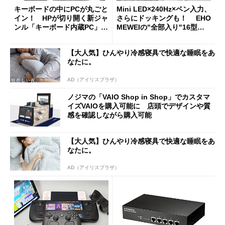
キーボードの中にPCが丸ごと
Mini LED×240Hz×ペン入力、
イン！ HPが切り開く新ジャ
さらにドッキングも！ EHO
ンル「キーボード内蔵PC」の
MEWEIの"全部入り"16型モ
使い勝手を徹底検証
バイルディスプレイ「TM-16
0PW」徹底レビュー
【大人気】ひんやり冷感寝具で快適な睡眠をあ
なたに。
AD（アイリスプラザ）
ノジマの「VAIO Shop in Shop」でカスタマ
イズVAIOを購入可能に 店頭でデザインや質
感を確認しながら購入可能
【大人気】ひんやり冷感寝具で快適な睡眠をあ
なたに。
AD（アイリスプラザ）