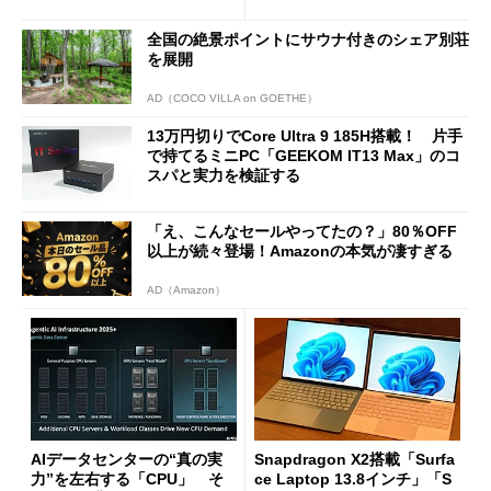
ージェントAIの現在地
に合体変形
全国の絶景ポイントにサウナ付きのシェア別荘
を展開
AD（COCO VILLA on GOETHE）
13万円切りでCore Ultra 9 185H搭載！ 片手
で持てるミニPC「GEEKOM IT13 Max」のコ
スパと実力を検証する
「え、こんなセールやってたの？」80％OFF
以上が続々登場！Amazonの本気が凄すぎる
AD（Amazon）
AIデータセンターの“真の実
Snapdragon X2搭載「Surfa
力”を左右する「CPU」 そ
ce Laptop 13.8インチ」「S