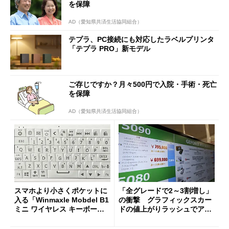
を保障
AD（愛知県共済生活協同組合）
テプラ、PC接続にも対応したラベルプリンタ
「テプラ PRO」新モデル
ご存じですか？月々500円で入院・手術・死亡
を保障
AD（愛知県共済生活協同組合）
スマホより小さくポケットに
「全グレードで2～3割増し」
入る「Winmaxle Mobdel B1
の衝撃 グラフィックスカー
ミニ ワイヤレス キーボー
ドの値上がりラッシュでアキ
ド」がセールで10％オフの37
バの購入制限が深刻化
94円に