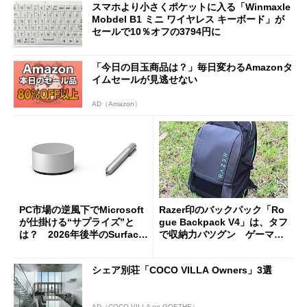
スマホより小さくポケットに入る「Winmaxle
Mobdel B1 ミニ ワイヤレス キーボード」が
セールで10％オフの3794円に
「今日の目玉商品は？」毎日変わるAmazonタ
イムセールが見逃せない
AD（Amazon）
PC市場の逆風下でMicrosoft
Razer印のバックパック「Ro
が仕掛ける“サプライズ”と
gue Backpack V4」は、タフ
は？ 2026年後半のSurface
で収納力バツグン ゲーマー
新製品を予想する
じゃなくても欲しくなる
シェア別荘「COCO VILLA Owners」3選
AD（COCO VILLA on GOETHE）