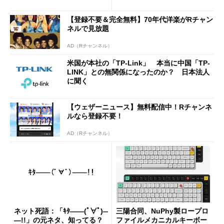
2万4980円に
【登録不要＆完全無料】70年代洋楽がRチャン
ネルで見放題
AD（Rチャンネル）
米国が本社の「TP-Link」 本当に中国「TP-
LINK」との無関係になったのか？ 日本法人
に聞く
【ウェザーニュース】無料配信中！Rチャンネ
ルなら登録不要！
AD（Rチャンネル）
ネット死語：「ｷﾀ――(ﾟ∀ﾟ)―
三陽合同、NuPhy製ロープロ
―!!」の元ネタ、知ってる？
ファイルメカニカルキーボー