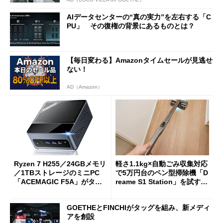
AIデータセンターの“真の実力”を左右する「C
PU」 その復権の背景にあるものとは？
【毎日変わる】Amazonタイムセールが見逃せ
ない！
AD（Amazon）
Ryzen 7 H255／24GBメモリ
軽さ1.1kg×自動ごみ収集対応
／1TBストレージのミニPC
で5万円台のペン型掃除機「D
「ACEMAGIC F5A」がタイ
reame S1 Station」を試す
ムセールで41％オフの10万69
見えた長所と短所
98円に
GOETHEとFINCHIがタッグを組み、新メディ
アを創設