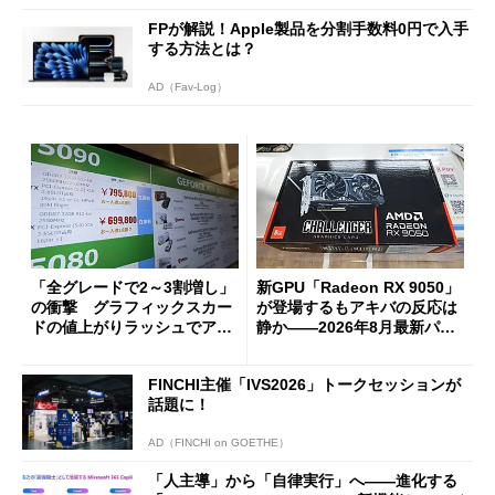
FPが解説！Apple製品を分割手数料0円で入手
する方法とは？
AD（Fav-Log）
「全グレードで2～3割増し」
新GPU「Radeon RX 9050」
の衝撃 グラフィックスカー
が登場するもアキバの反応は
ドの値上がりラッシュでアキ
静か――2026年8月最新パー
バの購入制限が深刻化
ツ事情
FINCHI主催「IVS2026」トークセッションが
話題に！
AD（FINCHI on GOETHE）
「人主導」から「自律実行」へ――進化する