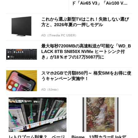
ド「Air65 V3」「Air100 V
3」を発売
これから選ぶ新型TVはこれ！失敗しない選び
方と、2026年夏の一押しモデル
AD（ITmedia PC USER）
最大毎秒7200MBの高速転送が可能な「WD_B
LACK 8TB SN850X NVMe ヒートシンク付
き」が18％オフの17万5087円に
スマホ2GBで月額850円～ 格安SIMをお得に使
うキャンペーン実施中！
AD（IIJmio）
レトロブーム到来？ ベージ
Bigme、13型カラーE Inkデ