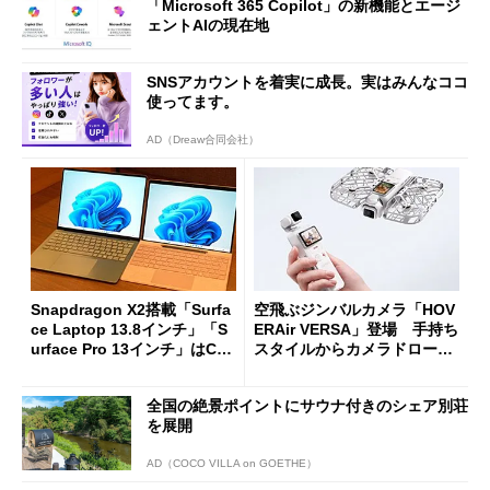
「Microsoft 365 Copilot」の新機能とエージ
ェントAIの現在地
SNSアカウントを着実に成長。実はみんなココ
使ってます。
AD（Dreaw合同会社）
Snapdragon X2搭載「Surfa
空飛ぶジンバルカメラ「HOV
ce Laptop 13.8インチ」「S
ERAir VERSA」登場 手持ち
urface Pro 13インチ」はCop
スタイルからカメラドローン
ilot+ PCの“完成形”？ 外観
に合体変形
をじっくりとチェックしてみ
全国の絶景ポイントにサウナ付きのシェア別荘
た
を展開
AD（COCO VILLA on GOETHE）