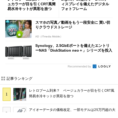
ュカラーが目を引くCRT風簡
ィスプレイを備えたデジタル
易水冷キットが異彩を放つ
フォトフレーム
スマホの写真／動画をもう一段安全に 買い切
りクラウドストレージ
AD（ITmedia Mobile）
Synology、2.5GbEポートを備えたエントリ
ーNAS「DiskStation neo＋」シリーズを投入
Recommended by
記事ランキング
レトロブーム到来？ ベージュカラーが目を引くCRT風
簡易水冷キットが異彩を放つ
アイオーデータの価格改定、一部モデルは25万円超の大
幅値上げに