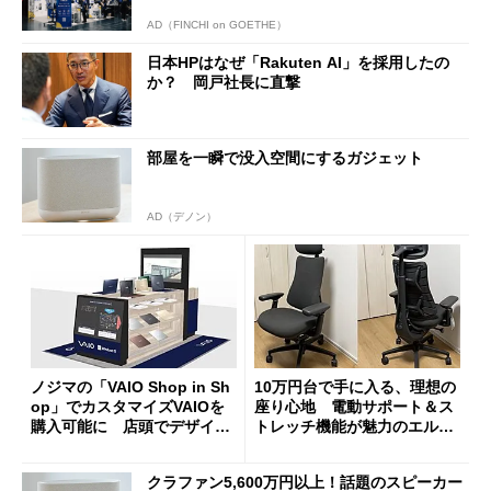
AD（FINCHI on GOETHE）
日本HPはなぜ「Rakuten AI」を採用したの
か？ 岡戸社長に直撃
部屋を一瞬で没入空間にするガジェット
AD（デノン）
ノジマの「VAIO Shop in Sh
10万円台で手に入る、理想の
op」でカスタマイズVAIOを
座り心地 電動サポート＆ス
購入可能に 店頭でデザイン
トレッチ機能が魅力のエルゴ
や質感を確認しながら購入可
ノミクスチェア「LiberNovo
能
Omni Gen」を試す
クラファン5,600万円以上！話題のスピーカー