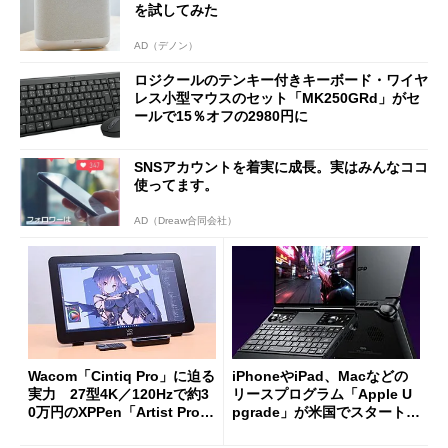
を試してみた
AD（デノン）
ロジクールのテンキー付きキーボード・ワイヤ
レス小型マウスのセット「MK250GRd」がセ
ールで15％オフの2980円に
SNSアカウントを着実に成長。実はみんなココ
使ってます。
AD（Dreaw合同会社）
Wacom「Cintiq Pro」に迫る
iPhoneやiPad、Macなどの
実力 27型4K／120Hzで約3
リースプログラム「Apple U
0万円のXPPen「Artist Pro 2
pgrade」が米国でスタート／
7（Gen 2）」でお絵描きして
Bluetooth LEの新規格「Blu
分かった魅力と妥協点
etooth High Data Throughp