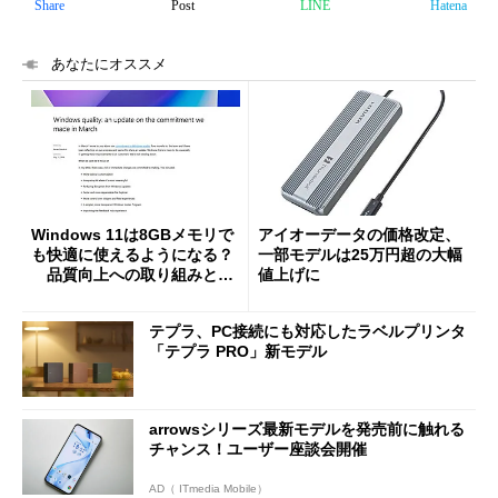
Share
Post
LINE
Hatena
あなたにオススメ
Windows 11は8GBメモリで
アイオーデータの価格改定、
も快適に使えるようになる？
一部モデルは25万円超の大幅
品質向上への取り組みと
値上げに
「26H2」に向けた中間報告
テプラ、PC接続にも対応したラベルプリンタ
「テプラ PRO」新モデル
arrowsシリーズ最新モデルを発売前に触れる
チャンス！ユーザー座談会開催
AD（ ITmedia Mobile）