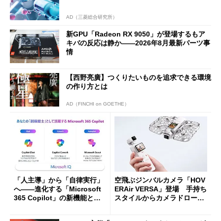
AD（三菱総合研究所）
新GPU「Radeon RX 9050」が登場するもア
キバの反応は静か――2026年8月最新パーツ事
情
【西野亮廣】つくりたいものを追求できる環境
の作り方とは
AD（FINCHI on GOETHE）
「人主導」から「自律実行」
空飛ぶジンバルカメラ「HOV
へ――進化する「Microsoft
ERAir VERSA」登場 手持ち
365 Copilot」の新機能とエ
スタイルからカメラドローン
ージェントAIの現在地
に合体変形