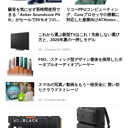
騒音を気にせず長時間使用で
リコーPFUコンピューティン
きる「Anker Soundcore P4
グ、Coreプロセッサの搭載に
0i」がセールで25％オフの59
対応した産業向けATX/micro
90円に
ATXマザーボード
これから選ぶ新型TVはこれ！失敗しない選び
方と、2026年夏の一押しモデル
AD（ITmedia PC USER）
FIIO、スティック型デザイン筐体を採用したポ
ータブルオーディオプレーヤー
スマホの写真／動画をもう一段安全に 買い切
りクラウドストレージ
AD（ITmedia Mobile）