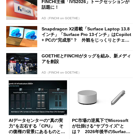
FINCHI主催「IVS2026」トークセッションが
話題に！
AD（FINCHI on GOETHE）
Snapdragon X2搭載「Surface Laptop 13.8
インチ」「Surface Pro 13インチ」はCopilot
+ PCの“完成形”？ 外観をじっくりとチェッ
クしてみた
GOETHEとFINCHIがタッグを組み、新メディ
アを創設
AD（FINCHI on GOETHE）
AIデータセンターの“真の実
PC市場の逆風下でMicrosoft
力”を左右する「CPU」 そ
が仕掛ける“サプライズ”と
の復権の背景にあるものと
は？ 2026年後半のSurface
は？
新製品を予想する