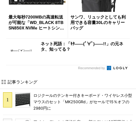
最大毎秒7200MBの高速転送
サンワ、リュックとしても利
が可能な「WD_BLACK 8TB
用できる容量30Lのキャリー
SN850X NVMe ヒートシンク
バッグ
付き」が18％オフの17万508
7円に
ネット死語：「ｷﾀ――(ﾟ∀ﾟ)――!!」の元ネ
タ、知ってる？
Recommended by
記事ランキング
ロジクールのテンキー付きキーボード・ワイヤレス小型
マウスのセット「MK250GRd」がセールで15％オフの
2980円に
アイオーデータの価格改定、一部モデルは25万円超の大
幅値上げに