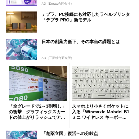
AD（Dreaw合同会社）
テプラ、PC接続にも対応したラベルプリンタ
「テプラ PRO」新モデル
日本の創薬力低下、その本当の課題とは
AD（三菱総合研究所）
「全グレードで2～3割増し」
スマホより小さくポケットに
の衝撃 グラフィックスカー
入る「Winmaxle Mobdel B1
ドの値上がりラッシュでアキ
ミニ ワイヤレス キーボー
バの購入制限が深刻化
ド」がセールで10％オフの37
94円に
「創薬立国」復活への分岐点