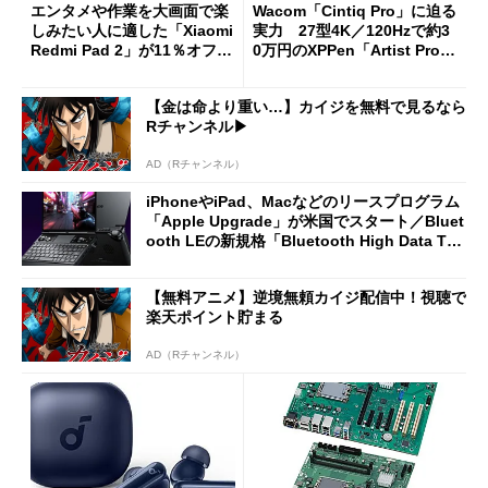
エンタメや作業を大画面で楽
Wacom「Cintiq Pro」に迫る
しみたい人に適した「Xiaomi
実力 27型4K／120Hzで約3
Redmi Pad 2」が11％オフの
0万円のXPPen「Artist Pro 2
2万4980円に
7（Gen 2）」でお絵描きして
分かった魅力と妥協点
【金は命より重い…】カイジを無料で見るなら
Rチャンネル▶︎
AD（Rチャンネル）
iPhoneやiPad、Macなどのリースプログラム
「Apple Upgrade」が米国でスタート／Bluet
ooth LEの新規格「Bluetooth High Data Thr
oughput」が明...
【無料アニメ】逆境無頼カイジ配信中！視聴で
楽天ポイント貯まる
AD（Rチャンネル）