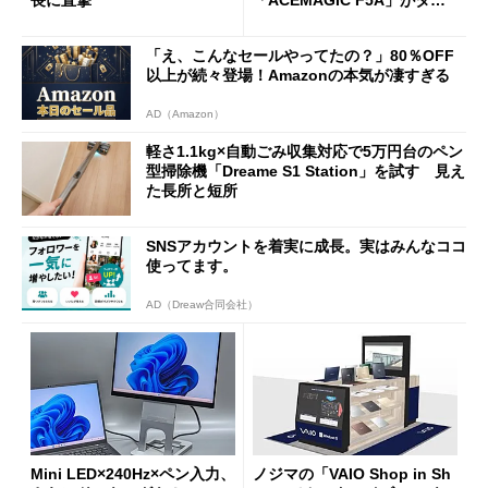
ムセールで41％オフの10万69
98円に
「え、こんなセールやってたの？」80％OFF
以上が続々登場！Amazonの本気が凄すぎる
AD（Amazon）
軽さ1.1kg×自動ごみ収集対応で5万円台のペン
型掃除機「Dreame S1 Station」を試す 見え
た長所と短所
SNSアカウントを着実に成長。実はみんなココ
使ってます。
AD（Dreaw合同会社）
Mini LED×240Hz×ペン入力、
ノジマの「VAIO Shop in Sh