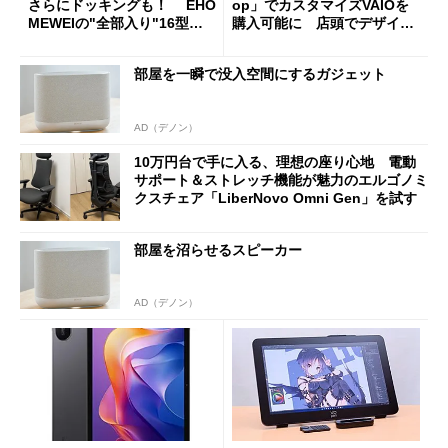
さらにドッキングも！ EHO
op」でカスタマイズVAIOを
MEWEIの"全部入り"16型モ
購入可能に 店頭でデザイン
バイルディスプレイ「TM-16
や質感を確認しながら購入可
0PW」徹底レビュー
能
部屋を一瞬で没入空間にするガジェット
AD（デノン）
10万円台で手に入る、理想の座り心地 電動
サポート＆ストレッチ機能が魅力のエルゴノミ
クスチェア「LiberNovo Omni Gen」を試す
部屋を沼らせるスピーカー
AD（デノン）