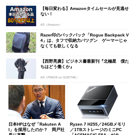
【毎日変わる】Amazonタイムセールが見逃せ
ない！
AD（Amazon）
Razer印のバックパック「Rogue Backpack V
4」は、タフで収納力バツグン ゲーマーじゃ
なくても欲しくなる
【西野亮廣】ビジネス書最新刊『北極星 僕た
ちはどう働くか』
AD（FINCHI on GOETHE）
日本HPはなぜ「Rakuten A
Ryzen 7 H255／24GBメモリ
I」を採用したのか？ 岡戸社
／1TBストレージのミニPC
長に直撃
「ACEMAGIC F5A」がタイ