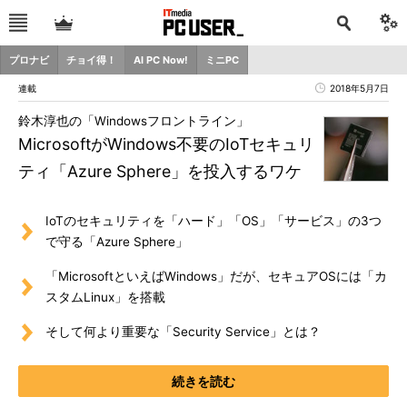
プロナビ
チョイ得！
AI PC Now!
ミニPC
連載
2018年5月7日
鈴木淳也の「Windowsフロントライン」
MicrosoftがWindows不要のIoTセキュリ
ティ「Azure Sphere」を投入するワケ
IoTのセキュリティを「ハード」「OS」「サービス」の3つ
で守る「Azure Sphere」
「MicrosoftといえばWindows」だが、セキュアOSには「カ
スタムLinux」を搭載
そして何より重要な「Security Service」とは？
続きを読む