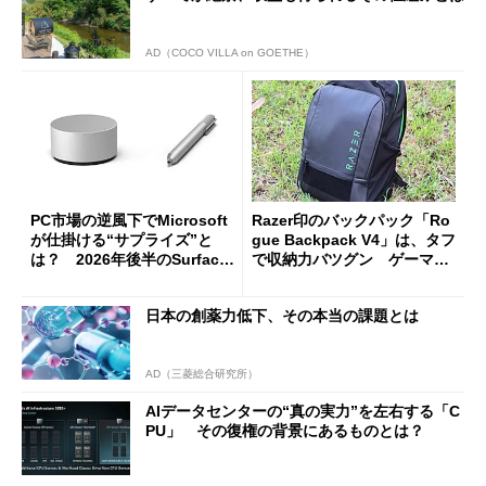
AD（COCO VILLA on GOETHE）
PC市場の逆風下でMicrosoft
Razer印のバックパック「Ro
が仕掛ける“サプライズ”と
gue Backpack V4」は、タフ
は？ 2026年後半のSurface
で収納力バツグン ゲーマー
新製品を予想する
じゃなくても欲しくなる
日本の創薬力低下、その本当の課題とは
AD（三菱総合研究所）
AIデータセンターの“真の実力”を左右する「C
PU」 その復権の背景にあるものとは？