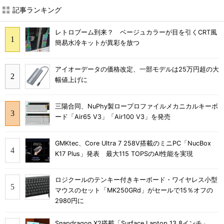
記事ランキング
レトロブーム到来？ ベージュカラーが目を引くCRT風
簡易水冷キットが異彩を放つ
アイオーデータの価格改定、一部モデルは25万円超の大
幅値上げに
三陽合同、NuPhy製ロープロファイルメカニカルキーボ
ード「Air65 V3」「Air100 V3」を発売
GMKtec、Core Ultra 7 258V搭載のミニPC「NucBox
K17 Plus」発表 最大115 TOPSのAI性能を実現
ロジクールのテンキー付きキーボード・ワイヤレス小型
マウスのセット「MK250GRd」がセールで15％オフの
2980円に
Snapdragon X2搭載「Surface Laptop 13.8インチ」