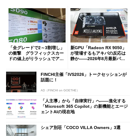
「全グレードで2～3割増し」
新GPU「Radeon RX 9050」
の衝撃 グラフィックスカー
が登場するもアキバの反応は
ドの値上がりラッシュでアキ
静か――2026年8月最新パー
バの購入制限が深刻化
ツ事情
FINCHI主催「IVS2026」トークセッションが
話題に！
AD（FINCHI on GOETHE）
「人主導」から「自律実行」へ――進化する
「Microsoft 365 Copilot」の新機能とエージ
ェントAIの現在地
シェア別荘「COCO VILLA Owners」3選