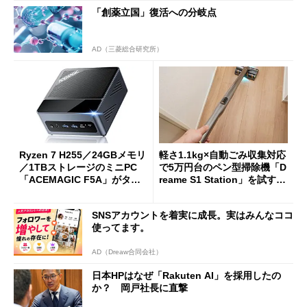
「創薬立国」復活への分岐点
AD（三菱総合研究所）
Ryzen 7 H255／24GBメモリ
軽さ1.1kg×自動ごみ収集対応
／1TBストレージのミニPC
で5万円台のペン型掃除機「D
「ACEMAGIC F5A」がタイ
reame S1 Station」を試す
ムセールで41％オフの10万69
見えた長所と短所
98円に
SNSアカウントを着実に成長。実はみんなココ
使ってます。
AD（Dreaw合同会社）
日本HPはなぜ「Rakuten AI」を採用したの
か？ 岡戸社長に直撃