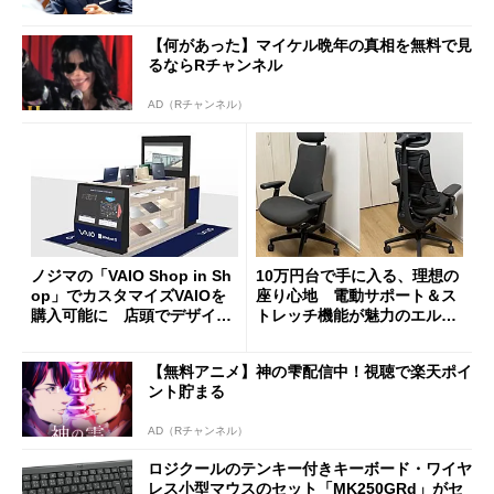
【何があった】マイケル晩年の真相を無料で見
るならRチャンネル
AD（Rチャンネル）
ノジマの「VAIO Shop in Sh
10万円台で手に入る、理想の
op」でカスタマイズVAIOを
座り心地 電動サポート＆ス
購入可能に 店頭でデザイン
トレッチ機能が魅力のエルゴ
や質感を確認しながら購入可
ノミクスチェア「LiberNovo
能
Omni Gen」を試す
【無料アニメ】神の雫配信中！視聴で楽天ポイ
ント貯まる
AD（Rチャンネル）
ロジクールのテンキー付きキーボード・ワイヤ
レス小型マウスのセット「MK250GRd」がセ