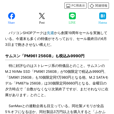
PC用表示
関連情報
Share
Post
LINE
Hatena
パソコンSHOPアークは
先週
から創業19周年セールを実施して
いる。今週末も多くの特価がそろっており、セール最終日の6月
3日まで飽きさせない構えだ。
サムスン「PM961 256GB」も税込み9990円
特に好評なのはストレージ系の特価品とのこと。サムスンの
M.2 NVMe SSD「PM961 256GB」が10個限定で税込み9990円、
「SM961 256GB」も10個限定同1万980円となる他、M.2 SATAモ
デル「PM871a 256GB」は30個限定同6660円となる。金曜日の
夕方時点で「台数がなくなり次第終了ですが、まだそれなりに在
庫があります」とのこと。
SanMaxとの連動企画も目立っている。同社製メモリが全品
5％オフになるほか、同社製品3万円以上を購入すると「ふかふ