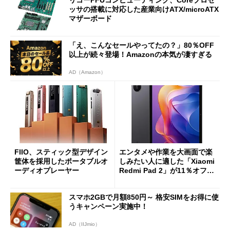
リコーPFUコンピューティング、Coreプロセ
ッサの搭載に対応した産業向けATX/microATX
マザーボード
「え、こんなセールやってたの？」80％OFF
以上が続々登場！Amazonの本気が凄すぎる
AD（Amazon）
FIIO、スティック型デザイン
エンタメや作業を大画面で楽
筐体を採用したポータブルオ
しみたい人に適した「Xiaomi
ーディオプレーヤー
Redmi Pad 2」が11％オフの
2万4980円に
スマホ2GBで月額850円～ 格安SIMをお得に使
うキャンペーン実施中！
AD（IIJmio）