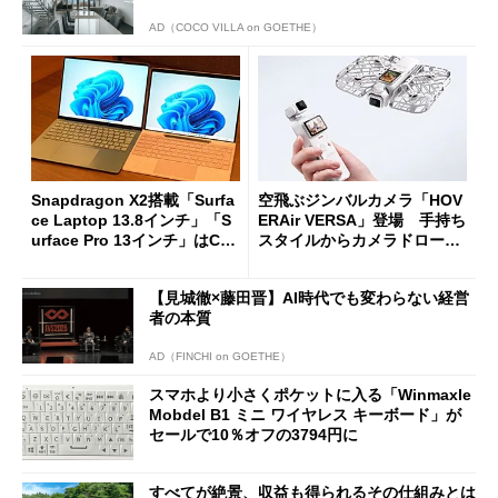
AD（COCO VILLA on GOETHE）
Snapdragon X2搭載「Surfa
空飛ぶジンバルカメラ「HOV
ce Laptop 13.8インチ」「S
ERAir VERSA」登場 手持ち
urface Pro 13インチ」はCop
スタイルからカメラドローン
ilot+ PCの“完成形”？ 外観
に合体変形
をじっくりとチェックしてみ
【見城徹×藤田晋】AI時代でも変わらない経営
た
者の本質
AD（FINCHI on GOETHE）
スマホより小さくポケットに入る「Winmaxle
Mobdel B1 ミニ ワイヤレス キーボード」が
セールで10％オフの3794円に
すべてが絶景、収益も得られるその仕組みとは