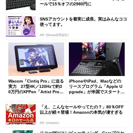
ールで15％オフの2980円に
SNSアカウントを着実に成長。実はみんなココ
使ってます。
AD（Dreaw合同会社）
Wacom「Cintiq Pro」に迫る
iPhoneやiPad、Macなどの
実力 27型4K／120Hzで約3
リースプログラム「Apple U
0万円のXPPen「Artist Pro 2
pgrade」が米国でスタート／
7（Gen 2）」でお絵描きして
Bluetooth LEの新規格「Blu
分かった魅力と妥協点
etooth High Data Throughp
「え、こんなセールやってたの？」80％OFF
ut」が明...
以上が続々登場！Amazonの本気が凄すぎる
AD（Amazon）