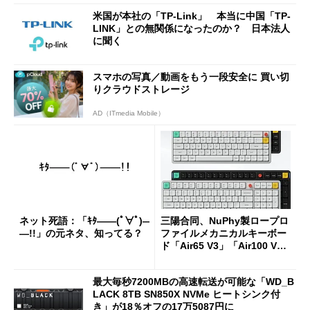
米国が本社の「TP-Link」 本当に中国「TP-
LINK」との無関係になったのか？ 日本法人
に聞く
スマホの写真／動画をもう一段安全に 買い切
りクラウドストレージ
AD（ITmedia Mobile）
ネット死語：「ｷﾀ――(ﾟ∀ﾟ)―
三陽合同、NuPhy製ロープロ
―!!」の元ネタ、知ってる？
ファイルメカニカルキーボー
ド「Air65 V3」「Air100 V
3」を発売
最大毎秒7200MBの高速転送が可能な「WD_B
LACK 8TB SN850X NVMe ヒートシンク付
き」が18％オフの17万5087円に