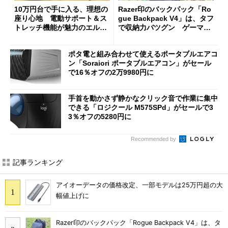
10万円台で手に入る、理想の
Razer印のバックパック「Ro
座り心地 電動サポート＆ス
gue Backpack V4」は、タフ
トレッチ機能が魅力のエルゴ
で収納力バツグン ゲーマー
ノミクスチェア「LiberNovo
じゃなくても欲しくなる
Omni Gen」を試す
ポタ電と組み合わせて使えるポータブルエアコ
ン「Soraiori ポータブルエアコン」がセール
で16％オフの2万9980円に
手首を動かさず静かなクリック音で作業に集中
できる「ロジクール M575SPd」がセールで3
3％オフの5280円に
Recommended by
記事ランキング
アイオーデータの価格改定、一部モデルは25万円超の大
幅値上げに
Razer印のバックパック「Rogue Backpack V4」は、タ