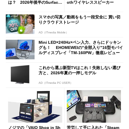
は？ 2026年後半のSurface
othワイヤレススピーカー
新製品を予想する
スマホの写真／動画をもう一段安全に 買い切
りクラウドストレージ
AD（ITmedia Mobile）
Mini LED×240Hz×ペン入力、さらにドッキン
グも！ EHOMEWEIの"全部入り"16型モバイ
ルディスプレイ「TM-160PW」徹底レビュー
これから選ぶ新型TVはこれ！失敗しない選び
方と、2026年夏の一押しモデル
AD（ITmedia PC USER）
ノジマの「VAIO Shop in Sh
苦労して手に入れた「Steam