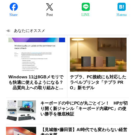
Share
Post
LINE
Hatena
あなたにオススメ
Windows 11は8GBメモリで
テプラ、PC接続にも対応した
も快適に使えるようになる？
ラベルプリンタ「テプラ PR
品質向上への取り組みと
O」新モデル
「26H2」に向けた中間報告
キーボードの中にPCが丸ごとイン！ HPが切
り開く新ジャンル「キーボード内蔵PC」の使
い勝手を徹底検証
【見城徹×藤田晋】AI時代でも変わらない経営
者の本質