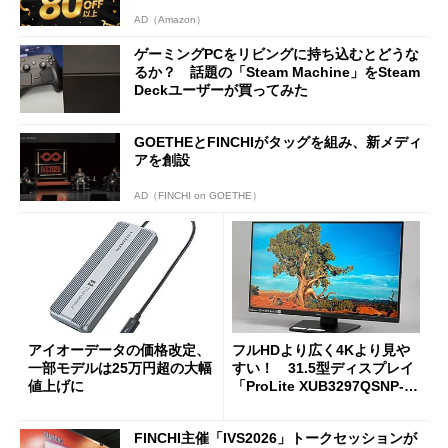
AD（Amazon）
ゲーミングPCをリビングに持ち込むとどうな
るか？ 話題の「Steam Machine」をSteam
Deckユーザーが買ってみた
GOETHEとFINCHIがタッグを組み、新メディ
アを創設
AD（FINCHI on GOETHE）
アイオーデータの価格改定、
フルHDより広く4Kより見や
一部モデルは25万円超の大幅
すい！ 31.5型ディスプレイ
値上げに
「ProLite XUB3297QSNP-B
1J」がテレワークにピッタリ
な理由
FINCHI主催「IVS2026」トークセッションが