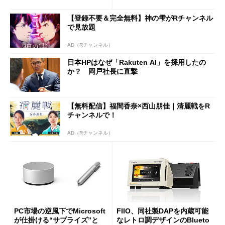
は？
【登録不要＆完全無料】神の雫がRチャンネル
で見放題
AD（Rチャンネル）
日本HPはなぜ「Rakuten AI」を採用したの
か？ 岡戸社長に直撃
【無料配信】福間香奈×西山朋佳｜清麗戦をR
チャンネルで！
AD（Rチャンネル）
PC市場の逆風下でMicrosoft
FIIO、同社製DAPを内蔵可能
が仕掛ける“サプライズ”と
なレトロ調デザインのBlueto