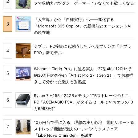
フで収納力バツグン ゲーマーじゃなくても欲しくなる
「人主導」から「自律実行」へ――進化する
「Microsoft 365 Copilot」の新機能とエージェントAI
の現在地
テプラ、PC接続にも対応したラベルプリンタ「テプラ
PRO」新モデル
Wacom「Cintiq Pro」に迫る実力 27型4K／120Hzで
約30万円のXPPen「Artist Pro 27（Gen 2）」でお絵描
きして分かった魅力と妥協点
Ryzen 7 H255／24GBメモリ／1TBストレージのミニ
PC「ACEMAGIC F5A」がタイムセールで41％オフの10
万6998円に
10万円台で手に入る、理想の座り心地 電動サポート＆
ストレッチ機能が魅力のエルゴノミクスチェア
「LiberNovo Omni Gen」を試す