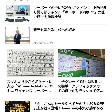
キーボードの中にPCが丸ごとイン！ HPが切
り開く新ジャンル「キーボード内蔵PC」の使
い勝手を徹底検証
観光財源と次世代への継承
AD（國學院大學）
スマホより小さくポケットに
「全グレードで2～3割増し」
入る「Winmaxle Mobdel B1
の衝撃 グラフィックスカー
ミニ ワイヤレス キーボー
ドの値上がりラッシュでアキ
ド」がセールで10％オフの37
バの購入制限が深刻化
94円に
「え、こんなセールやってたの？」80％OFF
以上が続々登場！Amazonの本気が凄すぎる