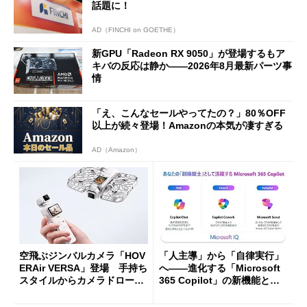
話題に！
AD（FINCHI on GOETHE）
新GPU「Radeon RX 9050」が登場するもア
キバの反応は静か――2026年8月最新パーツ事
情
「え、こんなセールやってたの？」80％OFF
以上が続々登場！Amazonの本気が凄すぎる
AD（Amazon）
空飛ぶジンバルカメラ「HOV
「人主導」から「自律実行」
ERAir VERSA」登場 手持ち
へ――進化する「Microsoft
スタイルからカメラドローン
365 Copilot」の新機能とエ
に合体変形
ージェントAIの現在地