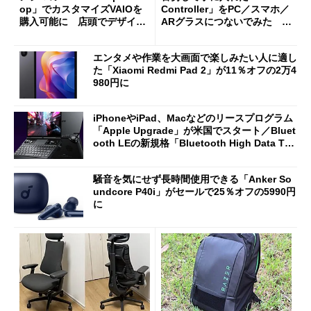
op」でカスタマイズVAIOを
Controller」をPC／スマホ／
購入可能に 店頭でデザイン
ARグラスにつないでみた ゲ
や質感を確認しながら購入可
ーム体験や実用性は？
能
エンタメや作業を大画面で楽しみたい人に適し
た「Xiaomi Redmi Pad 2」が11％オフの2万4
980円に
iPhoneやiPad、Macなどのリースプログラム
「Apple Upgrade」が米国でスタート／Bluet
ooth LEの新規格「Bluetooth High Data Thr
oughput」が明...
騒音を気にせず長時間使用できる「Anker So
undcore P40i」がセールで25％オフの5990円
に