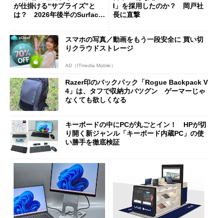
が仕掛ける“サプライズ”と
I」を採用したのか？ 岡戸社
は？ 2026年後半のSurface
長に直撃
新製品を予想する
スマホの写真／動画をもう一段安全に 買い切
りクラウドストレージ
AD（ITmedia Mobile）
Razer印のバックパック「Rogue Backpack V
4」は、タフで収納力バツグン ゲーマーじゃ
なくても欲しくなる
キーボードの中にPCが丸ごとイン！ HPが切
り開く新ジャンル「キーボード内蔵PC」の使
い勝手を徹底検証