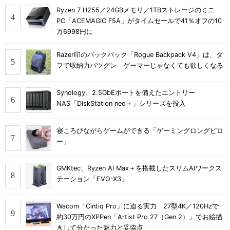
Ryzen 7 H255／24GBメモリ／1TBストレージのミニ
PC「ACEMAGIC F5A」がタイムセールで41％オフの10
万6998円に
Razer印のバックパック「Rogue Backpack V4」は、タ
フで収納力バツグン ゲーマーじゃなくても欲しくなる
Synology、2.5GbEポートを備えたエントリー
NAS「DiskStation neo＋」シリーズを投入
寝ころびながらゲームができる「ゲーミングロングピロ
ー」
GMKtec、Ryzen AI Max＋を搭載したスリムAIワークス
テーション「EVO-X3」
Wacom「Cintiq Pro」に迫る実力 27型4K／120Hzで
約30万円のXPPen「Artist Pro 27（Gen 2）」でお絵描
きして分かった魅力と妥協点