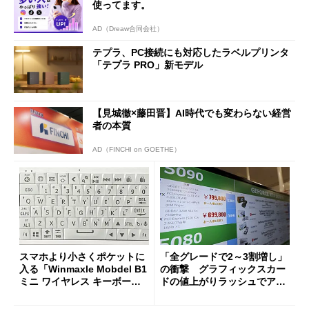
使ってます。
AD（Dreaw合同会社）
テプラ、PC接続にも対応したラベルプリンタ
「テプラ PRO」新モデル
【見城徹×藤田晋】AI時代でも変わらない経営
者の本質
AD（FINCHI on GOETHE）
スマホより小さくポケットに
「全グレードで2～3割増し」
入る「Winmaxle Mobdel B1
の衝撃 グラフィックスカー
ミニ ワイヤレス キーボー
ドの値上がりラッシュでアキ
ド」がセールで10％オフの37
バの購入制限が深刻化
94円に