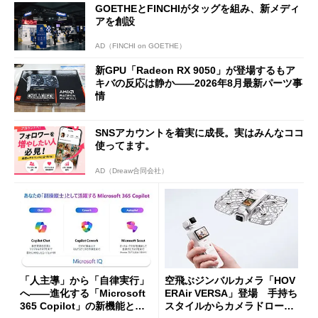
GOETHEとFINCHIがタッグを組み、新メディ
アを創設
AD（FINCHI on GOETHE）
新GPU「Radeon RX 9050」が登場するもア
キバの反応は静か――2026年8月最新パーツ事
情
SNSアカウントを着実に成長。実はみんなココ
使ってます。
AD（Dreaw合同会社）
「人主導」から「自律実行」
空飛ぶジンバルカメラ「HOV
へ――進化する「Microsoft
ERAir VERSA」登場 手持ち
365 Copilot」の新機能とエ
スタイルからカメラドローン