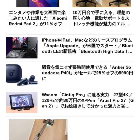
エンタメや作業を大画面で楽
10万円台で手に入る、理想の
しみたい人に適した「Xiaomi
座り心地 電動サポート＆ス
Redmi Pad 2」が11％オフの
トレッチ機能が魅力のエルゴ
2万4980円に
ノミクスチェア「LiberNovo
Omni Gen」を試す
iPhoneやiPad、Macなどのリースプログラム
「Apple Upgrade」が米国でスタート／Bluet
ooth LEの新規格「Bluetooth High Data Thr
oughput」が明...
騒音を気にせず長時間使用できる「Anker So
undcore P40i」がセールで25％オフの5990円
に
Wacom「Cintiq Pro」に迫る実力 27型4K／
120Hzで約30万円のXPPen「Artist Pro 27（G
en 2）」でお絵描きして分かった魅力と妥協
点