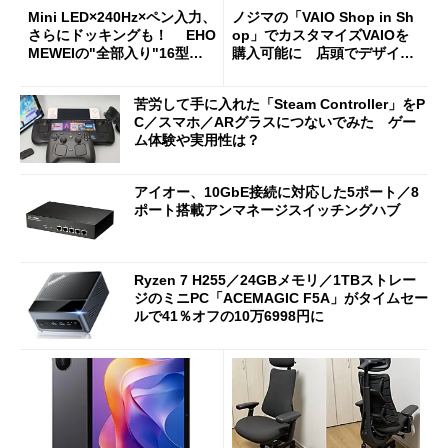
Mini LED×240Hz×ペン入力、
ノジマの「VAIO Shop in Sh
さらにドッキングも！ EHO
op」でカスタマイズVAIOを
MEWEIの"全部入り"16型モ
購入可能に 店頭でデザイン
バイルディスプレイ「TM-16
や質感を確認しながら購入可
0PW」徹底レビュー
能
苦労して手に入れた「Steam Controller」をP
C／スマホ／ARグラスにつないでみた ゲー
ム体験や実用性は？
アイオー、10GbE接続に対応した5ポート／8
ポート搭載アンマネージスイッチングハブ
Ryzen 7 H255／24GBメモリ／1TBストレー
ジのミニPC「ACEMAGIC F5A」がタイムセー
ルで41％オフの10万6998円に