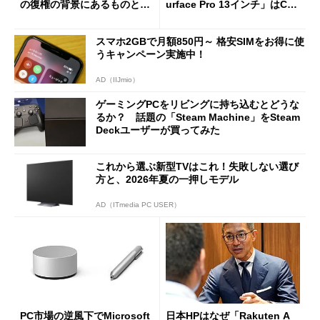
の復権の背景にあるものと
urface Pro 13インチ」はCop
は？
ilot+ PCの“完成形”？ 外観
をじっくりとチェックしてみ
スマホ2GBで月額850円～ 格安SIMをお得に使
た
うキャンペーン実施中！
AD（IIJmio）
ゲーミングPCをリビングに持ち込むとどうな
るか？ 話題の「Steam Machine」をSteam
Deckユーザーが買ってみた
これから選ぶ新型TVはこれ！失敗しない選び
方と、2026年夏の一押しモデル
AD（ITmedia PC USER）
PC市場の逆風下でMicrosoft
日本HPはなぜ「Rakuten A