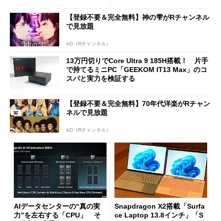
ージェントAIの現在地
に合体変形
【登録不要＆完全無料】神の雫がRチャンネル
で見放題
AD（Rチャンネル）
13万円切りでCore Ultra 9 185H搭載！ 片手
で持てるミニPC「GEEKOM IT13 Max」のコ
スパと実力を検証する
【登録不要＆完全無料】70年代洋楽がRチャン
ネルで見放題
AD（Rチャンネル）
AIデータセンターの“真の実
Snapdragon X2搭載「Surfa
力”を左右する「CPU」 そ
ce Laptop 13.8インチ」「S