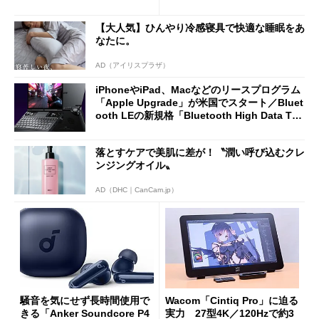
2万4980円に
ノミクスチェア「LiberNovo
Omni Gen」を試す
【大人気】ひんやり冷感寝具で快適な睡眠をあ
なたに。
AD（アイリスプラザ）
iPhoneやiPad、Macなどのリースプログラム
「Apple Upgrade」が米国でスタート／Bluet
ooth LEの新規格「Bluetooth High Data Thr
oughput」が明...
落とすケアで美肌に差が！〝潤い呼び込むクレ
ンジングオイル〟
AD（DHC｜CanCam.jp）
騒音を気にせず長時間使用で
Wacom「Cintiq Pro」に迫る
きる「Anker Soundcore P4
実力 27型4K／120Hzで約3