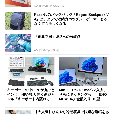
AD（FINCHI on GOETHE）
Razer印のバックパック「Rogue Backpack V
4」は、タフで収納力バツグン ゲーマーじゃ
なくても欲しくなる
「創薬立国」復活への分岐点
AD（三菱総合研究所）
キーボードの中にPCが丸ごと
Mini LED×240Hz×ペン入力、
イン！ HPが切り開く新ジャ
さらにドッキングも！ EHO
ンル「キーボード内蔵PC」の
MEWEIの"全部入り"16型モ
使い勝手を徹底検証
バイルディスプレイ「TM-16
0PW」徹底レビュー
【大人気】ひんやり冷感寝具で快適な睡眠をあ