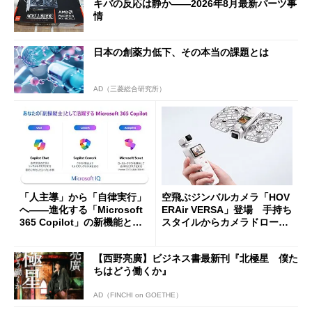
キバの反応は静か――2026年8月最新パーツ事
情
日本の創薬力低下、その本当の課題とは
AD（三菱総合研究所）
「人主導」から「自律実行」
空飛ぶジンバルカメラ「HOV
へ――進化する「Microsoft
ERAir VERSA」登場 手持ち
365 Copilot」の新機能とエ
スタイルからカメラドローン
ージェントAIの現在地
に合体変形
【西野亮廣】ビジネス書最新刊『北極星 僕た
ちはどう働くか』
AD（FINCHI on GOETHE）