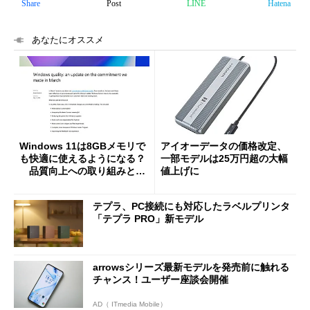
Share
Post
LINE
Hatena
あなたにオススメ
Windows 11は8GBメモリで
アイオーデータの価格改定、
も快適に使えるようになる？
一部モデルは25万円超の大幅
品質向上への取り組みと
値上げに
「26H2」に向けた中間報告
テプラ、PC接続にも対応したラベルプリンタ
「テプラ PRO」新モデル
arrowsシリーズ最新モデルを発売前に触れる
チャンス！ユーザー座談会開催
AD（ ITmedia Mobile）