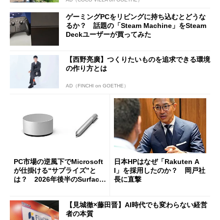
ゲーミングPCをリビングに持ち込むとどうな
るか？ 話題の「Steam Machine」をSteam
Deckユーザーが買ってみた
【西野亮廣】つくりたいものを追求できる環境
の作り方とは
AD（FINCHI on GOETHE）
PC市場の逆風下でMicrosoft
日本HPはなぜ「Rakuten A
が仕掛ける“サプライズ”と
I」を採用したのか？ 岡戸社
は？ 2026年後半のSurface
長に直撃
新製品を予想する
【見城徹×藤田晋】AI時代でも変わらない経営
者の本質