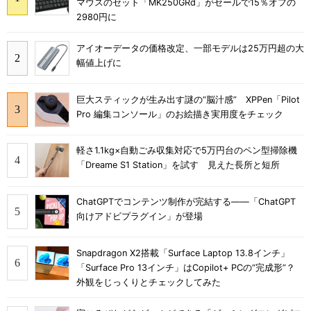
マウスのセット「MK250GRd」がセールで15％オフの
2980円に
アイオーデータの価格改定、一部モデルは25万円超の大
幅値上げに
巨大スティックが生み出す謎の“脳汁感” XPPen「Pilot
Pro 編集コンソール」のお絵描き実用度をチェック
軽さ1.1kg×自動ごみ収集対応で5万円台のペン型掃除機
「Dreame S1 Station」を試す 見えた長所と短所
ChatGPTでコンテンツ制作が完結する――「ChatGPT
向けアドビプラグイン」が登場
Snapdragon X2搭載「Surface Laptop 13.8インチ」
「Surface Pro 13インチ」はCopilot+ PCの“完成形”？
外観をじっくりとチェックしてみた