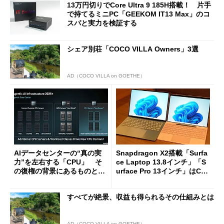
13万円切りでCore Ultra 9 185H搭載！ 片手
で持てるミニPC「GEEKOM IT13 Max」のコ
スパと実力を検証する
シェア別荘「COCO VILLA Owners」3選
AD（COCO VILLA on GOETHE）
AIデータセンターの“真の実
Snapdragon X2搭載「Surfa
力”を左右する「CPU」 そ
ce Laptop 13.8インチ」「S
の復権の背景にあるものと
urface Pro 13インチ」はCop
は？
ilot+ PCの“完成形”？ 外観
をじっくりとチェックしてみ
すべてが絶景、収益も得られるその仕組みとは
た
AD（COCO VILLA on GOETHE）