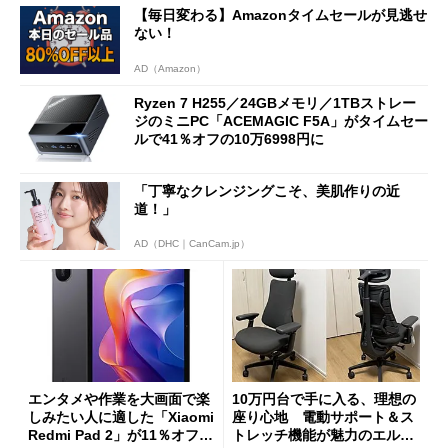
【毎日変わる】Amazonタイムセールが見逃せ
ない！
AD（Amazon）
Ryzen 7 H255／24GBメモリ／1TBストレー
ジのミニPC「ACEMAGIC F5A」がタイムセー
ルで41％オフの10万6998円に
「丁寧なクレンジングこそ、美肌作りの近
道！」
AD（DHC｜CanCam.jp）
エンタメや作業を大画面で楽
10万円台で手に入る、理想の
しみたい人に適した「Xiaomi
座り心地 電動サポート＆ス
Redmi Pad 2」が11％オフの
トレッチ機能が魅力のエルゴ