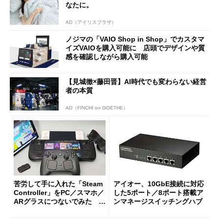
なたに。
AD（アイリスプラザ）
ノジマの「VAIO Shop in Shop」でカスタマ
イズVAIOを購入可能に 店頭でデザインや質
感を確認しながら購入可能
【見城徹×藤田晋】AI時代でも変わらない経営
者の本質
AD（FINCHI on GOETHE）
苦労して手に入れた「Steam
アイオー、10GbE接続に対応
Controller」をPC／スマホ／
した5ポート／8ポート搭載ア
ARグラスにつないでみた ゲ
ンマネージスイッチングハブ
ーム体験や実用性は？