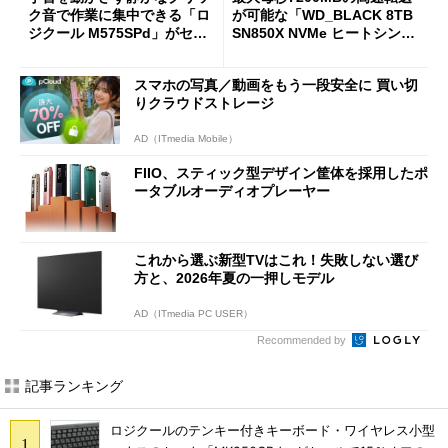
ク音で作業に集中できる「ロ
が可能な「WD_BLACK 8TB
ジクール M575SPd」がセー
SN850X NVMe ヒートシンク
ルで33％オフの5280円に
付き」が18％オフの17万508
7円に
スマホの写真／動画をもう一段安全に 買い切
りクラウドストレージ
AD（ITmedia Mobile）
FIIO、スティック型デザイン筐体を採用したポ
ータブルオーディオプレーヤー
これから選ぶ新型TVはこれ！失敗しない選び
方と、2026年夏の一押しモデル
AD（ITmedia PC USER）
Recommended by
記事ランキング
ロジクールのテンキー付きキーボード・ワイヤレス小型