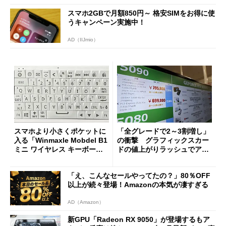
スマホ2GBで月額850円～ 格安SIMをお得に使
うキャンペーン実施中！
AD（IIJmio）
スマホより小さくポケットに
「全グレードで2～3割増し」
入る「Winmaxle Mobdel B1
の衝撃 グラフィックスカー
ミニ ワイヤレス キーボー
ドの値上がりラッシュでアキ
ド」がセールで10％オフの37
バの購入制限が深刻化
94円に
「え、こんなセールやってたの？」80％OFF
以上が続々登場！Amazonの本気が凄すぎる
AD（Amazon）
新GPU「Radeon RX 9050」が登場するもア