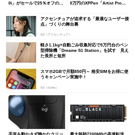
0i」がセールで25％オフの59
0万円のXPPen「Artist Pro 2
90円に
7（Gen 2）」でお絵描きして
分かった魅力と妥協点
アクセンチュアが追求する「最適なユーザー接
点」づくりの舞台裏
AD（アクセンチュア）
軽さ1.1kg×自動ごみ収集対応で5万円台のペン
型掃除機「Dreame S1 Station」を試す 見え
た長所と短所
スマホ2GBで月額850円～ 格安SIMをお得に使
うキャンペーン実施中！
AD（IIJmio）
手首を動かさず静かなクリッ
最大毎秒7200MBの高速転送