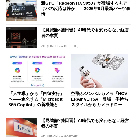
新GPU「Radeon RX 9050」が登場するもア
キバの反応は静か――2026年8月最新パーツ事
情
【見城徹×藤田晋】AI時代でも変わらない経営
者の本質
AD（FINCHI on GOETHE）
「人主導」から「自律実行」
空飛ぶジンバルカメラ「HOV
へ――進化する「Microsoft
ERAir VERSA」登場 手持ち
365 Copilot」の新機能とエ
スタイルからカメラドローン
ージェントAIの現在地
に合体変形
【見城徹×藤田晋】AI時代でも変わらない経営
者の本質
AD（FINCHI on GOETHE）