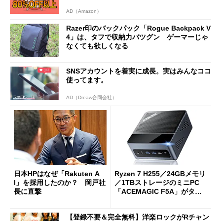
AD（Amazon）
Razer印のバックパック「Rogue Backpack V
4」は、タフで収納力バツグン ゲーマーじゃ
なくても欲しくなる
SNSアカウントを着実に成長。実はみんなココ
使ってます。
AD（Dreaw合同会社）
日本HPはなぜ「Rakuten A
Ryzen 7 H255／24GBメモリ
I」を採用したのか？ 岡戸社
／1TBストレージのミニPC
長に直撃
「ACEMAGIC F5A」がタイ
ムセールで41％オフの10万69
98円に
【登録不要＆完全無料】洋楽ロックがRチャン