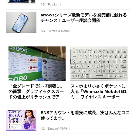
AD（Fav-Log）
arrowsシリーズ最新モデルを発売前に触れる
チャンス！ユーザー座談会開催
AD（ ITmedia Mobile）
「全グレードで2～3割増し」
スマホより小さくポケットに
の衝撃 グラフィックスカー
入る「Winmaxle Mobdel B1
ドの値上がりラッシュでアキ
ミニ ワイヤレス キーボー
バの購入制限が深刻化
ド」がセールで10％オフの37
94円に
SNSアカウントを着実に成長。実はみんなココ
使ってます。
AD（Dreaw合同会社）