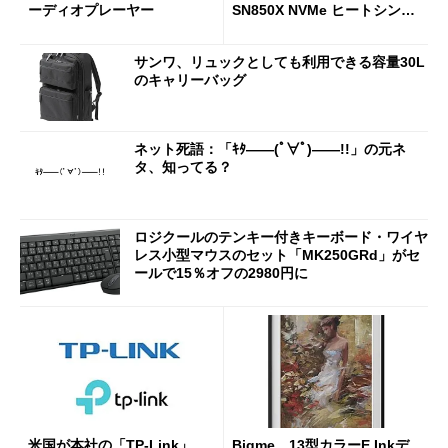
ーディオプレーヤー
SN850X NVMe ヒートシンク
付き」が18％オフの17万508
7円に
サンワ、リュックとしても利用できる容量30L
のキャリーバッグ
ネット死語：「ｷﾀ――(ﾟ∀ﾟ)――!!」の元ネ
タ、知ってる？
ロジクールのテンキー付きキーボード・ワイヤ
レス小型マウスのセット「MK250GRd」がセ
ールで15％オフの2980円に
米国が本社の「TP-Link」
Bigme、13型カラーE Inkデ