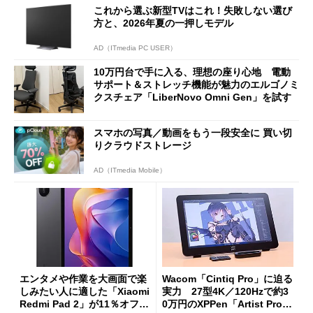
これから選ぶ新型TVはこれ！失敗しない選び
方と、2026年夏の一押しモデル
AD（ITmedia PC USER）
10万円台で手に入る、理想の座り心地 電動
サポート＆ストレッチ機能が魅力のエルゴノミ
クスチェア「LiberNovo Omni Gen」を試す
スマホの写真／動画をもう一段安全に 買い切
りクラウドストレージ
AD（ITmedia Mobile）
エンタメや作業を大画面で楽
Wacom「Cintiq Pro」に迫る
しみたい人に適した「Xiaomi
実力 27型4K／120Hzで約3
Redmi Pad 2」が11％オフの
0万円のXPPen「Artist Pro 2