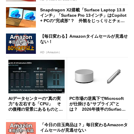
Snapdragon X2搭載「Surface Laptop 13.8
インチ」「Surface Pro 13インチ」はCopilot
+ PCの“完成形”？ 外観をじっくりとチェッ
クしてみた
【毎日変わる】Amazonタイムセールが見逃せ
ない！
AD（Amazon）
AIデータセンターの“真の実
PC市場の逆風下でMicrosoft
力”を左右する「CPU」 そ
が仕掛ける“サプライズ”と
の復権の背景にあるものと
は？ 2026年後半のSurface
は？
新製品を予想する
「今日の目玉商品は？」毎日変わるAmazonタ
イムセールが見逃せない