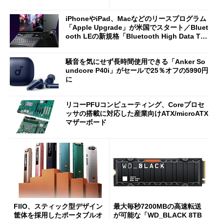
2万4980円に
7（Gen 2）」でお絵描きして
分かった魅力と妥協点
iPhoneやiPad、Macなどのリースプログラム
「Apple Upgrade」が米国でスタート／Bluet
ooth LEの新規格「Bluetooth High Data Thr
oughput」が明...
騒音を気にせず長時間使用できる「Anker So
undcore P40i」がセールで25％オフの5990円
に
リコーPFUコンピューティング、Coreプロセ
ッサの搭載に対応した産業向けATX/microATX
マザーボード
FIIO、スティック型デザイン
最大毎秒7200MBの高速転送
筐体を採用したポータブルオ
が可能な「WD_BLACK 8TB