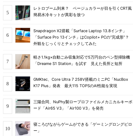
レトロブーム到来？ ベージュカラーが目を引くCRT風
簡易水冷キットが異彩を放つ
Snapdragon X2搭載「Surface Laptop 13.8インチ」
「Surface Pro 13インチ」はCopilot+ PCの“完成形”？
外観をじっくりとチェックしてみた
軽さ1.1kg×自動ごみ収集対応で5万円台のペン型掃除機
「Dreame S1 Station」を試す 見えた長所と短所
GMKtec、Core Ultra 7 258V搭載のミニPC「NucBox
K17 Plus」発表 最大115 TOPSのAI性能を実現
三陽合同、NuPhy製ロープロファイルメカニカルキーボ
ード「Air65 V3」「Air100 V3」を発売
寝ころびながらゲームができる「ゲーミングロングピロ
ー」