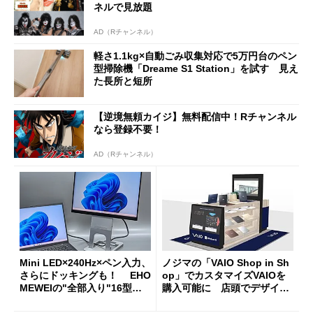
ネルで見放題
AD（Rチャンネル）
軽さ1.1kg×自動ごみ収集対応で5万円台のペン
型掃除機「Dreame S1 Station」を試す 見え
た長所と短所
【逆境無頼カイジ】無料配信中！Rチャンネル
なら登録不要！
AD（Rチャンネル）
Mini LED×240Hz×ペン入力、
ノジマの「VAIO Shop in Sh
さらにドッキングも！ EHO
op」でカスタマイズVAIOを
MEWEIの"全部入り"16型モ
購入可能に 店頭でデザイン
バイルディスプレイ「TM-16
や質感を確認しながら購入可
0PW」徹底レビュー
能