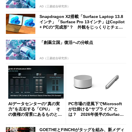
AD（三菱総合研究所）
Snapdragon X2搭載「Surface Laptop 13.8
インチ」「Surface Pro 13インチ」はCopilot
+ PCの“完成形”？ 外観をじっくりとチェッ
クしてみた
「創薬立国」復活への分岐点
AD（三菱総合研究所）
AIデータセンターの“真の実
PC市場の逆風下でMicrosoft
力”を左右する「CPU」 そ
が仕掛ける“サプライズ”と
の復権の背景にあるものと
は？ 2026年後半のSurface
は？
新製品を予想する
GOETHEとFINCHIがタッグを組み、新メディ