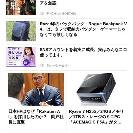
アを創設
AD（FINCHI on GOETHE）
Razer印のバックパック「Rogue Backpack V
4」は、タフで収納力バツグン ゲーマーじゃ
なくても欲しくなる
SNSアカウントを着実に成長。実はみんなココ
使ってます。
AD（Dreaw合同会社）
日本HPはなぜ「Rakuten A
Ryzen 7 H255／24GBメモリ
I」を採用したのか？ 岡戸社
／1TBストレージのミニPC
長に直撃
「ACEMAGIC F5A」がタイ
ムセールで41％オフの10万69
98円に