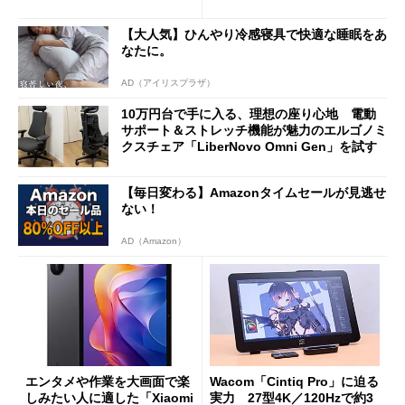
バイルディスプレイ「TM-16
や質感を確認しながら購入可
0PW」徹底レビュー
能
【大人気】ひんやり冷感寝具で快適な睡眠をあ
なたに。
AD（アイリスプラザ）
10万円台で手に入る、理想の座り心地 電動
サポート＆ストレッチ機能が魅力のエルゴノミ
クスチェア「LiberNovo Omni Gen」を試す
【毎日変わる】Amazonタイムセールが見逃せ
ない！
AD（Amazon）
エンタメや作業を大画面で楽
Wacom「Cintiq Pro」に迫る
しみたい人に適した「Xiaomi
実力 27型4K／120Hzで約3