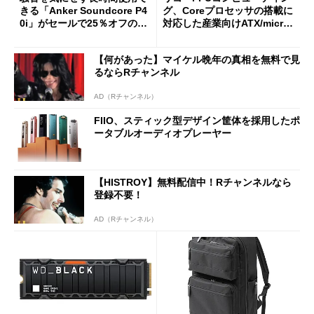
きる「Anker Soundcore P4
グ、Coreプロセッサの搭載に
0i」がセールで25％オフの59
対応した産業向けATX/micro
90円に
ATXマザーボード
【何があった】マイケル晩年の真相を無料で見
るならRチャンネル
AD（Rチャンネル）
FIIO、スティック型デザイン筐体を採用したポ
ータブルオーディオプレーヤー
【HISTROY】無料配信中！Rチャンネルなら
登録不要！
AD（Rチャンネル）