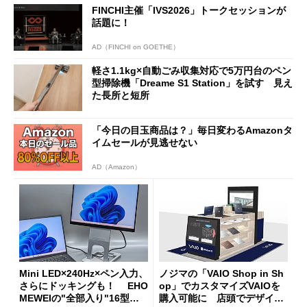
FINCHI主催「IVS2026」トークセッションが
話題に！
AD（FINCHI on GOETHE）
軽さ1.1kg×自動ごみ収集対応で5万円台のペン
型掃除機「Dreame S1 Station」を試す 見え
た長所と短所
「今日の目玉商品は？」毎日変わるAmazonタ
イムセールが見逃せない
AD（Amazon）
Mini LED×240Hz×ペン入力、
ノジマの「VAIO Shop in Sh
さらにドッキングも！ EHO
op」でカスタマイズVAIOを
MEWEIの"全部入り"16型モ
購入可能に 店頭でデザイン