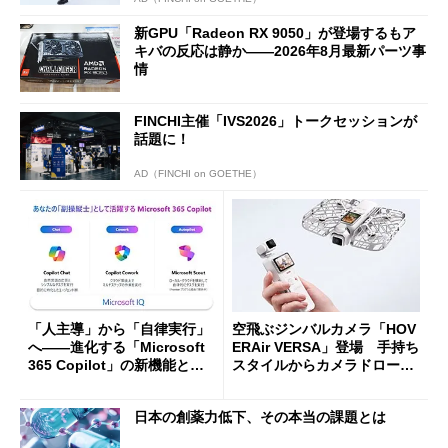
新GPU「Radeon RX 9050」が登場するもア
キバの反応は静か――2026年8月最新パーツ事
情
FINCHI主催「IVS2026」トークセッションが
話題に！
AD（FINCHI on GOETHE）
「人主導」から「自律実行」
空飛ぶジンバルカメラ「HOV
へ――進化する「Microsoft
ERAir VERSA」登場 手持ち
365 Copilot」の新機能とエ
スタイルからカメラドローン
ージェントAIの現在地
に合体変形
日本の創薬力低下、その本当の課題とは