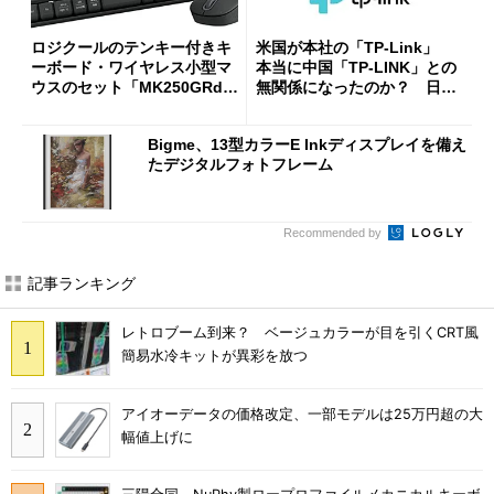
ロジクールのテンキー付きキ
米国が本社の「TP-Link」
ーボード・ワイヤレス小型マ
本当に中国「TP-LINK」との
ウスのセット「MK250GRd」
無関係になったのか？ 日本
がセールで15％オフの2980円
法人に聞く
に
Bigme、13型カラーE Inkディスプレイを備え
たデジタルフォトフレーム
Recommended by
記事ランキング
レトロブーム到来？ ベージュカラーが目を引くCRT風
簡易水冷キットが異彩を放つ
アイオーデータの価格改定、一部モデルは25万円超の大
幅値上げに