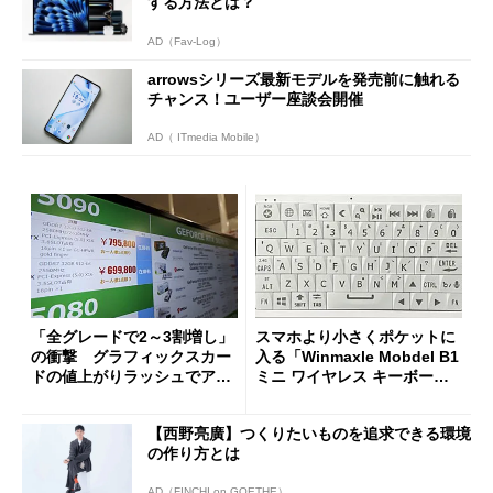
する方法とは？
AD（Fav-Log）
arrowsシリーズ最新モデルを発売前に触れる
チャンス！ユーザー座談会開催
AD（ ITmedia Mobile）
「全グレードで2～3割増し」
スマホより小さくポケットに
の衝撃 グラフィックスカー
入る「Winmaxle Mobdel B1
ドの値上がりラッシュでアキ
ミニ ワイヤレス キーボー
バの購入制限が深刻化
ド」がセールで10％オフの37
94円に
【西野亮廣】つくりたいものを追求できる環境
の作り方とは
AD（FINCHI on GOETHE）