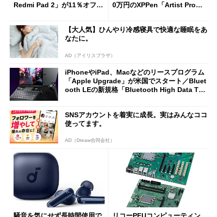
Redmi Pad 2」が11％オフの
0万円のXPPen「Artist Pro 2
2万4980円に
7（Gen 2）」でお絵描きして
分かった魅力と妥協点
【大人気】ひんやり冷感寝具で快適な睡眠をあ
なたに。
AD（アイリスプラザ）
iPhoneやiPad、Macなどのリースプログラム
「Apple Upgrade」が米国でスタート／Bluet
ooth LEの新規格「Bluetooth High Data Thr
oughput」が明...
SNSアカウントを着実に成長。実はみんなココ
使ってます。
AD（Dreaw合同会社）
騒音を気にせず長時間使用で
リコーPFUコンピューティン