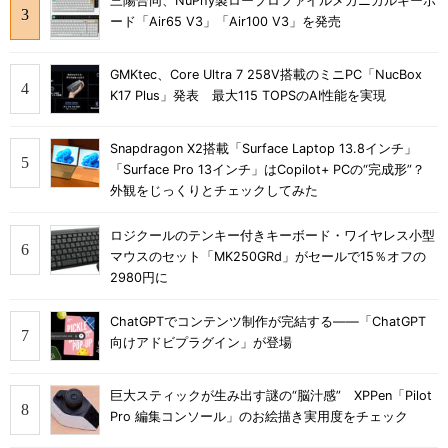
三陽合同、NuPhy製ロープロファイルメカニカルキーボ
ード「Air65 V3」「Air100 V3」を発売
GMKtec、Core Ultra 7 258V搭載のミニPC「NucBox
K17 Plus」発表 最大115 TOPSのAI性能を実現
Snapdragon X2搭載「Surface Laptop 13.8インチ」
「Surface Pro 13インチ」はCopilot+ PCの“完成形”？
外観をじっくりとチェックしてみた
ロジクールのテンキー付きキーボード・ワイヤレス小型
マウスのセット「MK250GRd」がセールで15％オフの
2980円に
ChatGPTでコンテンツ制作が完結する――「ChatGPT
向けアドビプラグイン」が登場
巨大スティックが生み出す謎の“脳汁感” XPPen「Pilot
Pro 編集コンソール」のお絵描き実用度をチェック