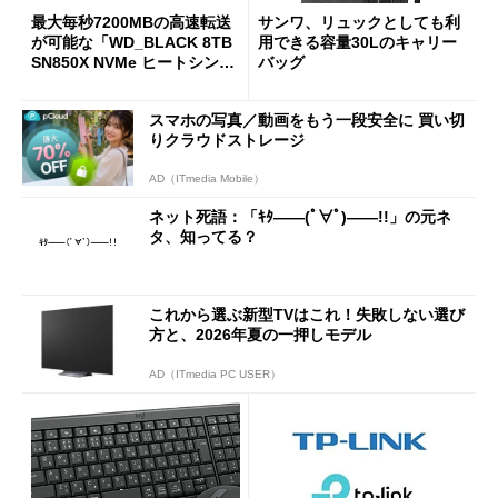
最大毎秒7200MBの高速転送
サンワ、リュックとしても利
が可能な「WD_BLACK 8TB
用できる容量30Lのキャリー
SN850X NVMe ヒートシンク
バッグ
付き」が18％オフの17万508
7円に
スマホの写真／動画をもう一段安全に 買い切
りクラウドストレージ
AD（ITmedia Mobile）
ネット死語：「ｷﾀ――(ﾟ∀ﾟ)――!!」の元ネ
タ、知ってる？
これから選ぶ新型TVはこれ！失敗しない選び
方と、2026年夏の一押しモデル
AD（ITmedia PC USER）