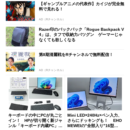
【ギャンブルアニメの代表作】カイジが完全無
料で見れる！
AD（Rチャンネル）
Razer印のバックパック「Rogue Backpack V
4」は、タフで収納力バツグン ゲーマーじゃ
なくても欲しくなる
第8期清麗戦をRチャンネルで無料配信！
AD（Rチャンネル）
キーボードの中にPCが丸ごと
Mini LED×240Hz×ペン入力、
イン！ HPが切り開く新ジャ
さらにドッキングも！ EHO
ンル「キーボード内蔵PC」の
MEWEIの"全部入り"16型モ