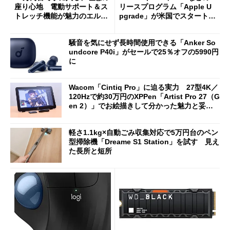
座り心地 電動サポート＆ス
リースプログラム「Apple U
トレッチ機能が魅力のエルゴ
pgrade」が米国でスタート／
ノミクスチェア「LiberNovo
Bluetooth LEの新規格「Blu
Omni Gen」を試す
etooth High Data Throughp
騒音を気にせず長時間使用できる「Anker So
ut」が明...
undcore P40i」がセールで25％オフの5990円
に
Wacom「Cintiq Pro」に迫る実力 27型4K／
120Hzで約30万円のXPPen「Artist Pro 27（G
en 2）」でお絵描きして分かった魅力と妥協
点
軽さ1.1kg×自動ごみ収集対応で5万円台のペン
型掃除機「Dreame S1 Station」を試す 見え
た長所と短所