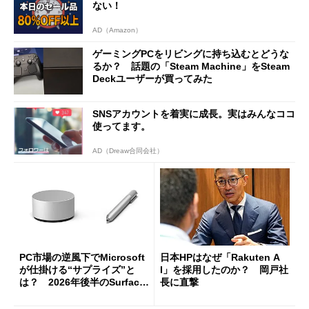
ない！
AD（Amazon）
ゲーミングPCをリビングに持ち込むとどうな
るか？ 話題の「Steam Machine」をSteam
Deckユーザーが買ってみた
SNSアカウントを着実に成長。実はみんなココ
使ってます。
AD（Dreaw合同会社）
PC市場の逆風下でMicrosoft
日本HPはなぜ「Rakuten A
が仕掛ける“サプライズ”と
I」を採用したのか？ 岡戸社
は？ 2026年後半のSurface
長に直撃
新製品を予想する