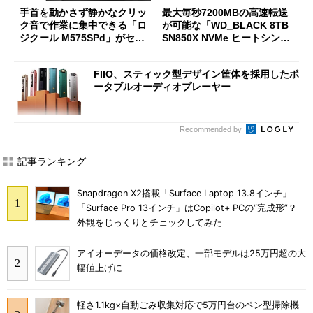
手首を動かさず静かなクリッ
最大毎秒7200MBの高速転送
ク音で作業に集中できる「ロ
が可能な「WD_BLACK 8TB
ジクール M575SPd」がセー
SN850X NVMe ヒートシンク
ルで33％オフの5280円に
付き」が18％オフの17万508
7円に
FIIO、スティック型デザイン筐体を採用したポ
ータブルオーディオプレーヤー
Recommended by
記事ランキング
Snapdragon X2搭載「Surface Laptop 13.8インチ」
「Surface Pro 13インチ」はCopilot+ PCの“完成形”？
外観をじっくりとチェックしてみた
アイオーデータの価格改定、一部モデルは25万円超の大
幅値上げに
軽さ1.1kg×自動ごみ収集対応で5万円台のペン型掃除機