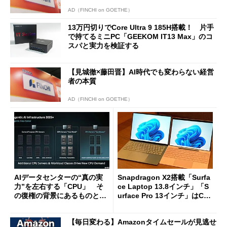
AD（FINCHI on GOETHE）
13万円切りでCore Ultra 9 185H搭載！ 片手
で持てるミニPC「GEEKOM IT13 Max」のコ
スパと実力を検証する
【見城徹×藤田晋】AI時代でも変わらない経営
者の本質
AD（FINCHI on GOETHE）
AIデータセンターの“真の実
Snapdragon X2搭載「Surfa
力”を左右する「CPU」 そ
ce Laptop 13.8インチ」「S
の復権の背景にあるものと
urface Pro 13インチ」はCop
は？
ilot+ PCの“完成形”？ 外観
をじっくりとチェックしてみ
【毎日変わる】Amazonタイムセールが見逃せ
た