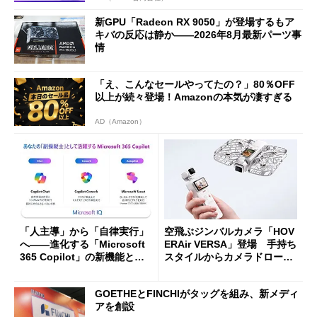
新GPU「Radeon RX 9050」が登場するもア
キバの反応は静か――2026年8月最新パーツ事
情
「え、こんなセールやってたの？」80％OFF
以上が続々登場！Amazonの本気が凄すぎる
AD（Amazon）
「人主導」から「自律実行」
空飛ぶジンバルカメラ「HOV
へ――進化する「Microsoft
ERAir VERSA」登場 手持ち
365 Copilot」の新機能とエ
スタイルからカメラドローン
ージェントAIの現在地
に合体変形
GOETHEとFINCHIがタッグを組み、新メディ
アを創設