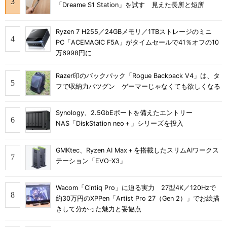
「Dreame S1 Station」を試す 見えた長所と短所
Ryzen 7 H255／24GBメモリ／1TBストレージのミニ
PC「ACEMAGIC F5A」がタイムセールで41％オフの10
万6998円に
Razer印のバックパック「Rogue Backpack V4」は、タ
フで収納力バツグン ゲーマーじゃなくても欲しくなる
Synology、2.5GbEポートを備えたエントリー
NAS「DiskStation neo＋」シリーズを投入
GMKtec、Ryzen AI Max＋を搭載したスリムAIワークス
テーション「EVO-X3」
Wacom「Cintiq Pro」に迫る実力 27型4K／120Hzで
約30万円のXPPen「Artist Pro 27（Gen 2）」でお絵描
きして分かった魅力と妥協点