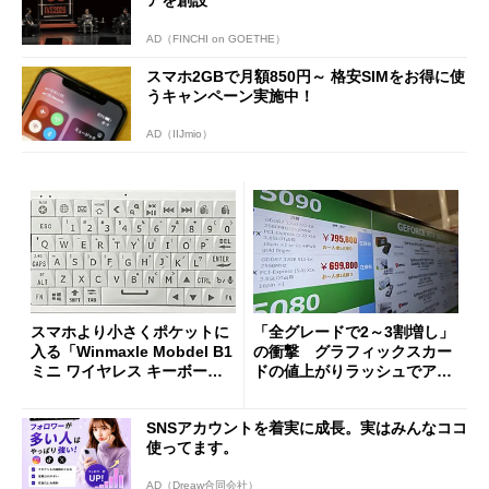
AD（FINCHI on GOETHE）
スマホ2GBで月額850円～ 格安SIMをお得に使
うキャンペーン実施中！
AD（IIJmio）
スマホより小さくポケットに
「全グレードで2～3割増し」
入る「Winmaxle Mobdel B1
の衝撃 グラフィックスカー
ミニ ワイヤレス キーボー
ドの値上がりラッシュでアキ
ド」がセールで10％オフの37
バの購入制限が深刻化
94円に
SNSアカウントを着実に成長。実はみんなココ
使ってます。
AD（Dreaw合同会社）