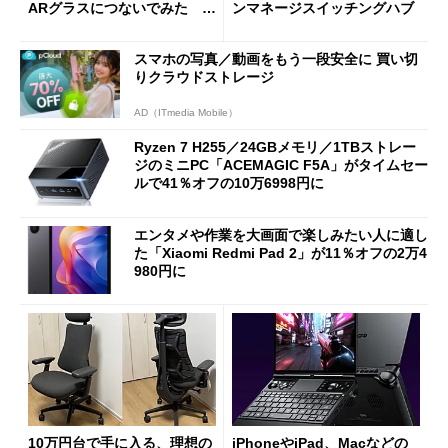
ARグラスにつないでみた ゲ
ンマネージスイッチングハブ
ーム体験や実用性は？
スマホの写真／動画をもう一段安全に 買い切
りクラウドストレージ
AD（ITmedia Mobile）
Ryzen 7 H255／24GBメモリ／1TBストレー
ジのミニPC「ACEMAGIC F5A」がタイムセー
ルで41％オフの10万6998円に
エンタメや作業を大画面で楽しみたい人に適し
た「Xiaomi Redmi Pad 2」が11％オフの2万4
980円に
10万円台で手に入る、理想の
iPhoneやiPad、Macなどの