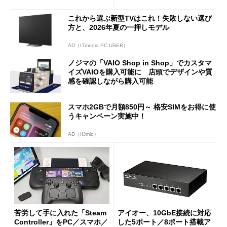
使い勝手を徹底検証
バイルディスプレイ「TM-16
0PW」徹底レビュー
これから選ぶ新型TVはこれ！失敗しない選び
方と、2026年夏の一押しモデル
AD（ITmedia PC USER）
ノジマの「VAIO Shop in Shop」でカスタマ
イズVAIOを購入可能に 店頭でデザインや質
感を確認しながら購入可能
スマホ2GBで月額850円～ 格安SIMをお得に使
うキャンペーン実施中！
AD（IIJmio）
苦労して手に入れた「Steam
アイオー、10GbE接続に対応
Controller」をPC／スマホ／
した5ポート／8ポート搭載ア