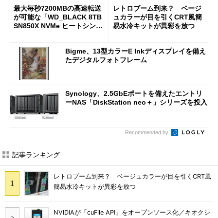
最大毎秒7200MBの高速転送
レトロブーム到来？ ベージ
が可能な「WD_BLACK 8TB
ュカラーが目を引くCRT風簡
SN850X NVMe ヒートシンク
易水冷キットが異彩を放つ
付き」が18％オフの17万508
7円に
Bigme、13型カラーE Inkディスプレイを備え
たデジタルフォトフレーム
Synology、2.5GbEポートを備えたエントリ
ーNAS「DiskStation neo＋」シリーズを投入
Recommended by
記事ランキング
レトロブーム到来？ ベージュカラーが目を引くCRT風
簡易水冷キットが異彩を放つ
NVIDIAが「cuFile API」をオープンソース化／キオクシ