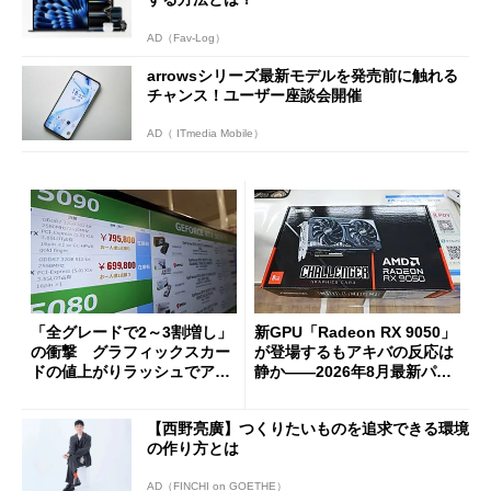
AD（Fav-Log）
arrowsシリーズ最新モデルを発売前に触れる
チャンス！ユーザー座談会開催
AD（ ITmedia Mobile）
「全グレードで2～3割増し」
新GPU「Radeon RX 9050」
の衝撃 グラフィックスカー
が登場するもアキバの反応は
ドの値上がりラッシュでアキ
静か――2026年8月最新パー
バの購入制限が深刻化
ツ事情
【西野亮廣】つくりたいものを追求できる環境
の作り方とは
AD（FINCHI on GOETHE）