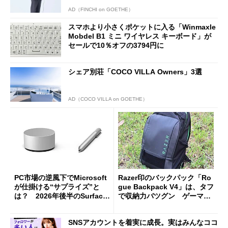
AD（FINCHI on GOETHE）
スマホより小さくポケットに入る「Winmaxle
Mobdel B1 ミニ ワイヤレス キーボード」が
セールで10％オフの3794円に
シェア別荘「COCO VILLA Owners」3選
AD（COCO VILLA on GOETHE）
PC市場の逆風下でMicrosoft
Razer印のバックパック「Ro
が仕掛ける“サプライズ”と
gue Backpack V4」は、タフ
は？ 2026年後半のSurface
で収納力バツグン ゲーマー
新製品を予想する
じゃなくても欲しくなる
SNSアカウントを着実に成長。実はみんなココ