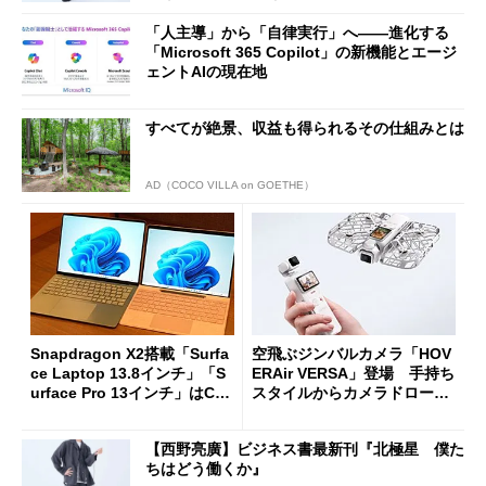
「人主導」から「自律実行」へ――進化する
「Microsoft 365 Copilot」の新機能とエージ
ェントAIの現在地
すべてが絶景、収益も得られるその仕組みとは
AD（COCO VILLA on GOETHE）
Snapdragon X2搭載「Surfa
空飛ぶジンバルカメラ「HOV
ce Laptop 13.8インチ」「S
ERAir VERSA」登場 手持ち
urface Pro 13インチ」はCop
スタイルからカメラドローン
ilot+ PCの“完成形”？ 外観
に合体変形
をじっくりとチェックしてみ
【西野亮廣】ビジネス書最新刊『北極星 僕た
た
ちはどう働くか』