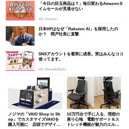
「今日の目玉商品は？」毎日変わるAmazonタ
イムセールが見逃せない
AD（Amazon）
日本HPはなぜ「Rakuten AI」を採用したの
か？ 岡戸社長に直撃
SNSアカウントを着実に成長。実はみんなココ
使ってます。
AD（Dreaw合同会社）
ノジマの「VAIO Shop in Sh
10万円台で手に入る、理想の
op」でカスタマイズVAIOを
座り心地 電動サポート＆ス
購入可能に 店頭でデザイン
トレッチ機能が魅力のエルゴ