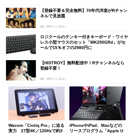
や質感を確認しながら購入可
ノミクスチェア「LiberNovo
能
Omni Gen」を試す
【登録不要＆完全無料】70年代洋楽がRチャン
ネルで見放題
AD（Rチャンネル）
ロジクールのテンキー付きキーボード・ワイヤ
レス小型マウスのセット「MK250GRd」がセ
ールで15％オフの2980円に
【HISTROY】無料配信中！Rチャンネルなら
登録不要！
AD（Rチャンネル）
Wacom「Cintiq Pro」に迫る
iPhoneやiPad、Macなどの
実力 27型4K／120Hzで約3
リースプログラム「Apple U