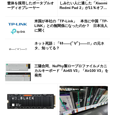
筐体を採用したポータブルオ
しみたい人に適した「Xiaomi
ーディオプレーヤー
Redmi Pad 2」が11％オフの
2万4980円に
米国が本社の「TP-Link」 本当に中国「TP-
LINK」との無関係になったのか？ 日本法人
に聞く
ネット死語：「ｷﾀ――(ﾟ∀ﾟ)――!!」の元ネ
タ、知ってる？
三陽合同、NuPhy製ロープロファイルメカニ
カルキーボード「Air65 V3」「Air100 V3」を
発売