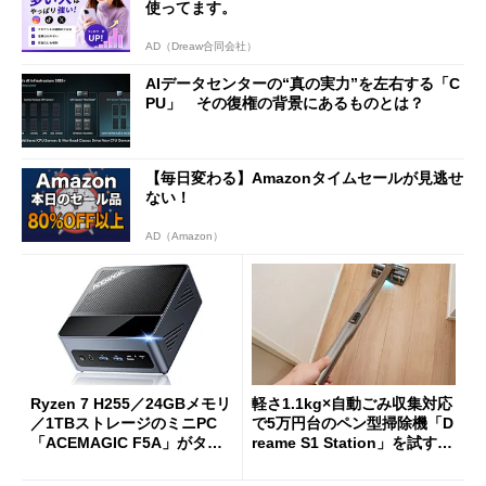
使ってます。
AD（Dreaw合同会社）
AIデータセンターの“真の実力”を左右する「C
PU」 その復権の背景にあるものとは？
【毎日変わる】Amazonタイムセールが見逃せ
ない！
AD（Amazon）
Ryzen 7 H255／24GBメモリ
軽さ1.1kg×自動ごみ収集対応
／1TBストレージのミニPC
で5万円台のペン型掃除機「D
「ACEMAGIC F5A」がタイ
reame S1 Station」を試す
ムセールで41％オフの10万69
見えた長所と短所
98円に