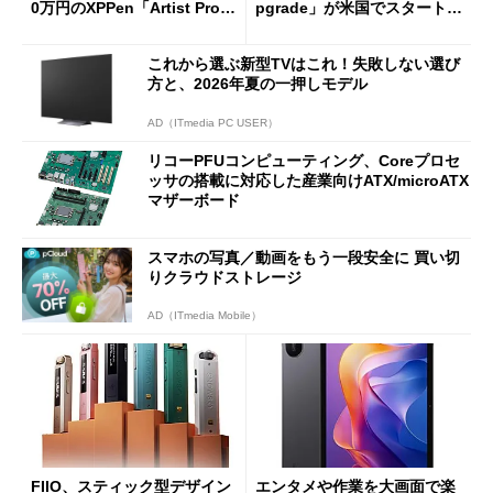
0万円のXPPen「Artist Pro 2
pgrade」が米国でスタート／
7（Gen 2）」でお絵描きして
Bluetooth LEの新規格「Blu
分かった魅力と妥協点
etooth High Data Throughp
これから選ぶ新型TVはこれ！失敗しない選び
ut」が明...
方と、2026年夏の一押しモデル
AD（ITmedia PC USER）
リコーPFUコンピューティング、Coreプロセ
ッサの搭載に対応した産業向けATX/microATX
マザーボード
スマホの写真／動画をもう一段安全に 買い切
りクラウドストレージ
AD（ITmedia Mobile）
FIIO、スティック型デザイン
エンタメや作業を大画面で楽