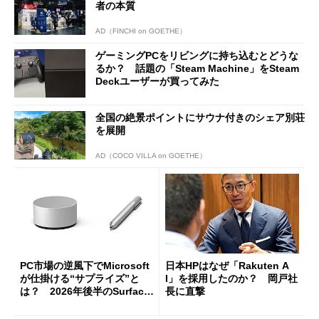
者の本質
AD（FINCHI on GOETHE）
ゲーミングPCをリビングに持ち込むとどうな
るか？ 話題の「Steam Machine」をSteam
Deckユーザーが買ってみた
全国の絶景ポイントにサウナ付きのシェア別荘
を展開
AD（COCO VILLA on GOETHE）
PC市場の逆風下でMicrosoft
日本HPはなぜ「Rakuten A
が仕掛ける“サプライズ”と
I」を採用したのか？ 岡戸社
は？ 2026年後半のSurface
長に直撃
新製品を予想する