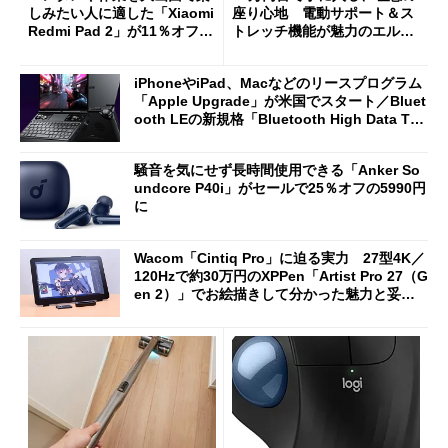
しみたい人に適した「Xiaomi
座り心地 電動サポート＆ス
Redmi Pad 2」が11％オフの
トレッチ機能が魅力のエルゴ
2万4980円に
ノミクスチェア「LiberNovo
Omni Gen」を試す
iPhoneやiPad、Macなどのリースプログラム
「Apple Upgrade」が米国でスタート／Bluet
ooth LEの新規格「Bluetooth High Data Thr
oughput」が明...
騒音を気にせず長時間使用できる「Anker So
undcore P40i」がセールで25％オフの5990円
に
Wacom「Cintiq Pro」に迫る実力 27型4K／
120Hzで約30万円のXPPen「Artist Pro 27（G
en 2）」でお絵描きして分かった魅力と妥協
点