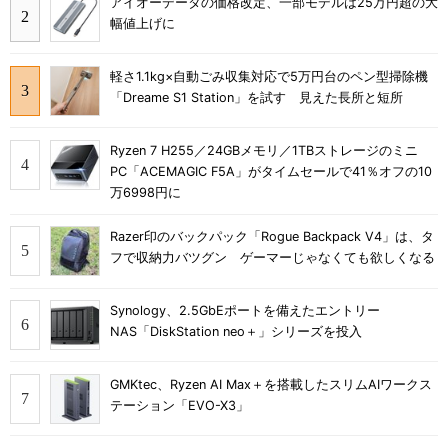
アイオーデータの価格改定、一部モデルは25万円超の大
幅値上げに
軽さ1.1kg×自動ごみ収集対応で5万円台のペン型掃除機
「Dreame S1 Station」を試す 見えた長所と短所
Ryzen 7 H255／24GBメモリ／1TBストレージのミニ
PC「ACEMAGIC F5A」がタイムセールで41％オフの10
万6998円に
Razer印のバックパック「Rogue Backpack V4」は、タ
フで収納力バツグン ゲーマーじゃなくても欲しくなる
Synology、2.5GbEポートを備えたエントリー
NAS「DiskStation neo＋」シリーズを投入
GMKtec、Ryzen AI Max＋を搭載したスリムAIワークス
テーション「EVO-X3」