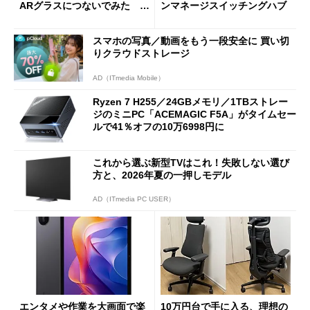
ARグラスにつないでみた ゲ
ンマネージスイッチングハブ
ーム体験や実用性は？
スマホの写真／動画をもう一段安全に 買い切
りクラウドストレージ
AD（ITmedia Mobile）
Ryzen 7 H255／24GBメモリ／1TBストレー
ジのミニPC「ACEMAGIC F5A」がタイムセー
ルで41％オフの10万6998円に
これから選ぶ新型TVはこれ！失敗しない選び
方と、2026年夏の一押しモデル
AD（ITmedia PC USER）
エンタメや作業を大画面で楽
10万円台で手に入る、理想の