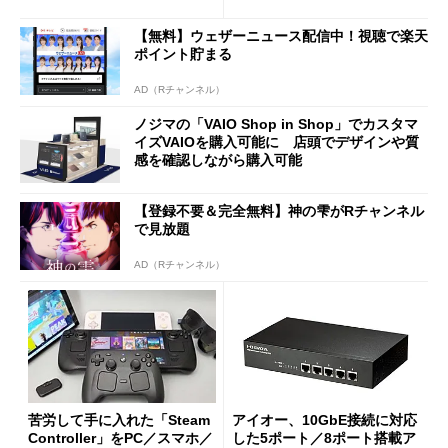
使い勝手を徹底検証
バイルディスプレイ「TM-16
0PW」徹底レビュー
【無料】ウェザーニュース配信中！視聴で楽天
ポイント貯まる
AD（Rチャンネル）
ノジマの「VAIO Shop in Shop」でカスタマ
イズVAIOを購入可能に 店頭でデザインや質
感を確認しながら購入可能
【登録不要＆完全無料】神の雫がRチャンネル
で見放題
AD（Rチャンネル）
苦労して手に入れた「Steam
アイオー、10GbE接続に対応
Controller」をPC／スマホ／
した5ポート／8ポート搭載ア