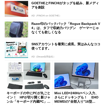
GOETHEとFINCHIがタッグを組み、新メディ
アを創設
AD（FINCHI on GOETHE）
Razer印のバックパック「Rogue Backpack V
4」は、タフで収納力バツグン ゲーマーじゃ
なくても欲しくなる
SNSアカウントを着実に成長。実はみんなココ
使ってます。
AD（Dreaw合同会社）
キーボードの中にPCが丸ごと
Mini LED×240Hz×ペン入力、
イン！ HPが切り開く新ジャ
さらにドッキングも！ EHO
ンル「キーボード内蔵PC」の
MEWEIの"全部入り"16型モ