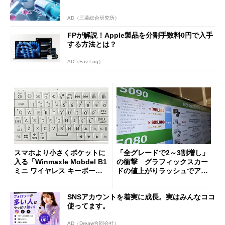
AD（三菱総合研究所）
FPが解説！Apple製品を分割手数料0円で入手
する方法とは？
AD（Fav-Log）
スマホより小さくポケットに
「全グレードで2～3割増し」
入る「Winmaxle Mobdel B1
の衝撃 グラフィックスカー
ミニ ワイヤレス キーボー
ドの値上がりラッシュでアキ
ド」がセールで10％オフの37
バの購入制限が深刻化
94円に
SNSアカウントを着実に成長。実はみんなココ
使ってます。
AD（Dreaw合同会社）