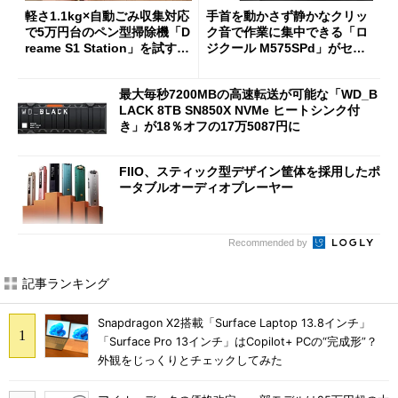
軽さ1.1kg×自動ごみ収集対応
手首を動かさず静かなクリッ
で5万円台のペン型掃除機「D
ク音で作業に集中できる「ロ
reame S1 Station」を試す
ジクール M575SPd」がセー
見えた長所と短所
ルで33％オフの5280円に
最大毎秒7200MBの高速転送が可能な「WD_B
LACK 8TB SN850X NVMe ヒートシンク付
き」が18％オフの17万5087円に
FIIO、スティック型デザイン筐体を採用したポ
ータブルオーディオプレーヤー
Recommended by
記事ランキング
Snapdragon X2搭載「Surface Laptop 13.8インチ」
「Surface Pro 13インチ」はCopilot+ PCの“完成形”？
外観をじっくりとチェックしてみた