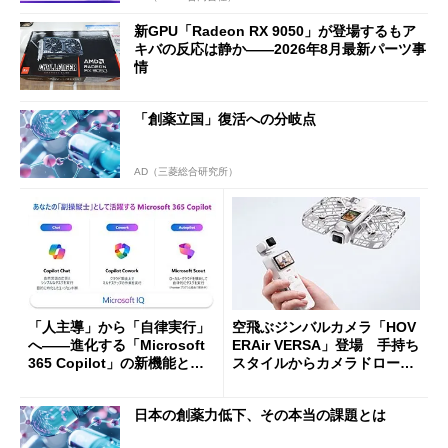
新GPU「Radeon RX 9050」が登場するもア
キバの反応は静か――2026年8月最新パーツ事
情
「創薬立国」復活への分岐点
AD（三菱総合研究所）
「人主導」から「自律実行」
空飛ぶジンバルカメラ「HOV
へ――進化する「Microsoft
ERAir VERSA」登場 手持ち
365 Copilot」の新機能とエ
スタイルからカメラドローン
ージェントAIの現在地
に合体変形
日本の創薬力低下、その本当の課題とは