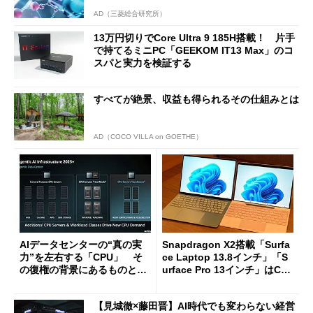
AD（三菱総合研究所）
13万円切りでCore Ultra 9 185H搭載！ 片手
で持てるミニPC「GEEKOM IT13 Max」のコ
スパと実力を検証する
すべてが絶景、収益も得られるその仕組みとは
AD（COCO VILLA on GOETHE）
AIデータセンターの“真の実
Snapdragon X2搭載「Surfa
力”を左右する「CPU」 そ
ce Laptop 13.8インチ」「S
の復権の背景にあるものと
urface Pro 13インチ」はCop
は？
ilot+ PCの“完成形”？ 外観
をじっくりとチェックしてみ
【見城徹×藤田晋】AI時代でも変わらない経営
た