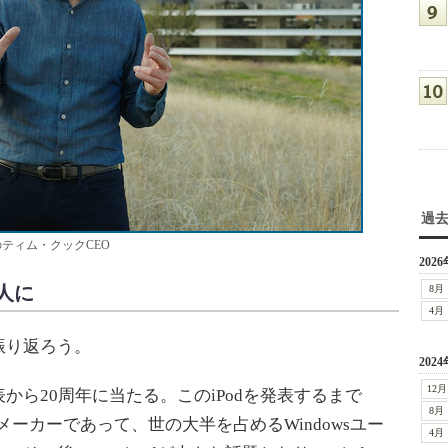
過
のティム・クックCEO
2026
人に
8月
4月
振り返ろう。
2024
12月
表から20周年に当たる。このiPodを発表するまで
8月
業メーカーであって、世の大半を占めるWindowsユー
4月