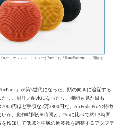
ー、オレンジ、イエローが加わった「HomePod mini」。価格は
AirPods」が第3世代になった。頭の向きに追従する
したり、耐汗／耐水になったり、機能も見た目も
7000円ほど手頃な2万3800円だ。AirPods Proの特徴
が、動作時間が6時間と、Proに比べて約1.5時間
方を検知して低域と中域の周波数を調整するアダプテ