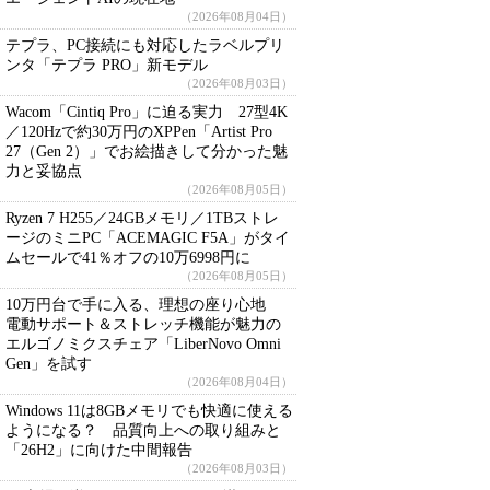
（2026年08月04日）
テプラ、PC接続にも対応したラベルプリ
ンタ「テプラ PRO」新モデル
（2026年08月03日）
Wacom「Cintiq Pro」に迫る実力 27型4K
／120Hzで約30万円のXPPen「Artist Pro
27（Gen 2）」でお絵描きして分かった魅
力と妥協点
（2026年08月05日）
Ryzen 7 H255／24GBメモリ／1TBストレ
ージのミニPC「ACEMAGIC F5A」がタイ
ムセールで41％オフの10万6998円に
（2026年08月05日）
10万円台で手に入る、理想の座り心地
電動サポート＆ストレッチ機能が魅力の
エルゴノミクスチェア「LiberNovo Omni
Gen」を試す
（2026年08月04日）
Windows 11は8GBメモリでも快適に使える
ようになる？ 品質向上への取り組みと
「26H2」に向けた中間報告
（2026年08月03日）