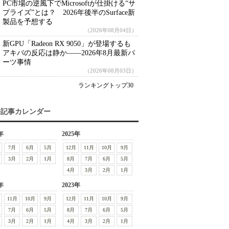
PC市場の逆風下でMicrosoftが仕掛ける“サ
プライズ”とは？ 2026年後半のSurface新
製品を予想する
（2026年08月04日）
新GPU「Radeon RX 9050」が登場するも
アキバの反応は静か――2026年8月最新パ
ーツ事情
（2026年08月03日）
ランキングトップ30
去記事カレンダー
年
2025年
7月
6月
5月
12月
11月
10月
9月
3月
2月
1月
8月
7月
6月
5月
4月
3月
2月
1月
年
2023年
11月
10月
9月
12月
11月
10月
9月
7月
6月
5月
8月
7月
6月
5月
3月
2月
1月
4月
3月
2月
1月