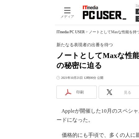
S
メディア
ITmedia PC USER
>
ノートとしてMaxな性能を持つ
新たなる表現者の出番を待つ
ノートとしてMaxな性能を
の秘密に迫る
2021年10月21日 12時00分 公開
印刷
見る
Appleが開催した10月のスペシ
ードになった。
価格的にも手頃で、多くの人に親