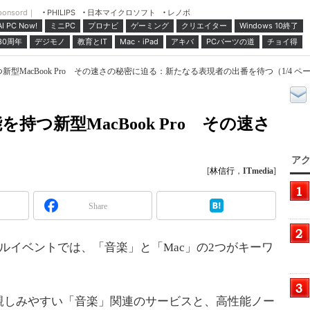
ponsord｜
日本マイクロソフト
レノボ
PHILIPS
ミニPC
プロナビ
ゲーミング
クリエイター
Windows 10終了
AI PC Now!
30周年
デジモノ
教育とIT
Mac・iPad
アキバ
PCパーツの道
チョイ得
新型MacBook Pro その速さの秘密に迫る：新たなる表現者の出番を待つ（1/4 ペ
持つ新型MacBook Pro その速さ
アク
[
林信行
，
ITmedia
]
Share
ャルイベントでは、「音楽」と「Mac」の2つがキーワ
しみやすい「音楽」関連のサービスと、高性能ノー