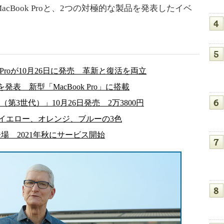
Book Proと、2つの対極的な製品を発表したイベ
k Proが10月26日に発売 革新と復活を両立
x」を発表 新型「MacBook Pro」に搭載
（第3世代）」10月26日発売 2万3800円
登場 イエロー、オレンジ、ブルーの3色
an」が登場 2021年秋にサービス開始