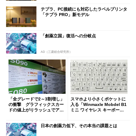
テプラ、PC接続にも対応したラベルプリンタ
「テプラ PRO」新モデル
「創薬立国」復活への分岐点
AD（三菱総合研究所）
「全グレードで2～3割増し」
スマホより小さくポケットに
の衝撃 グラフィックスカー
入る「Winmaxle Mobdel B1
ドの値上がりラッシュでアキ
ミニ ワイヤレス キーボー
バの購入制限が深刻化
ド」がセールで10％オフの37
94円に
日本の創薬力低下、その本当の課題とは