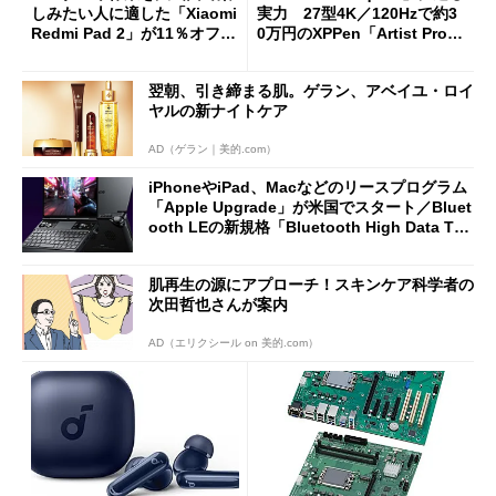
しみたい人に適した「Xiaomi
実力 27型4K／120Hzで約3
Redmi Pad 2」が11％オフの
0万円のXPPen「Artist Pro 2
2万4980円に
7（Gen 2）」でお絵描きして
分かった魅力と妥協点
翌朝、引き締まる肌。ゲラン、アベイユ・ロイ
ヤルの新ナイトケア
AD（ゲラン｜美的.com）
iPhoneやiPad、Macなどのリースプログラム
「Apple Upgrade」が米国でスタート／Bluet
ooth LEの新規格「Bluetooth High Data Thr
oughput」が明...
肌再生の源にアプローチ！スキンケア科学者の
次田哲也さんが案内
AD（エリクシール on 美的.com）