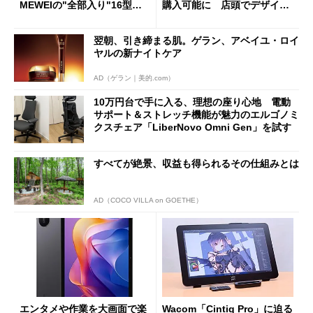
MEWEIの"全部入り"16型モ
購入可能に 店頭でデザイン
バイルディスプレイ「TM-16
や質感を確認しながら購入可
0PW」徹底レビュー
能
翌朝、引き締まる肌。ゲラン、アベイユ・ロイ
ヤルの新ナイトケア
AD（ゲラン｜美的.com）
10万円台で手に入る、理想の座り心地 電動
サポート＆ストレッチ機能が魅力のエルゴノミ
クスチェア「LiberNovo Omni Gen」を試す
すべてが絶景、収益も得られるその仕組みとは
AD（COCO VILLA on GOETHE）
エンタメや作業を大画面で楽
Wacom「Cintiq Pro」に迫る