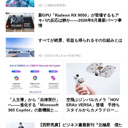
AD（三菱総合研究所）
新GPU「Radeon RX 9050」が登場するもア
キバの反応は静か――2026年8月最新パーツ事
情
すべてが絶景、収益も得られるその仕組みとは
AD（COCO VILLA on GOETHE）
「人主導」から「自律実行」
空飛ぶジンバルカメラ「HOV
へ――進化する「Microsoft
ERAir VERSA」登場 手持ち
365 Copilot」の新機能とエ
スタイルからカメラドローン
ージェントAIの現在地
に合体変形
【西野亮廣】ビジネス書最新刊『北極星 僕た