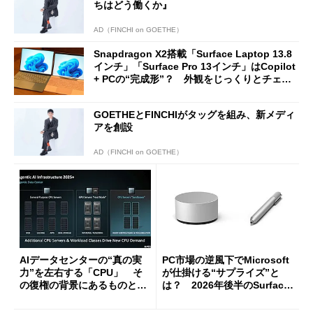
ちはどう働くか』
AD（FINCHI on GOETHE）
Snapdragon X2搭載「Surface Laptop 13.8
インチ」「Surface Pro 13インチ」はCopilot
+ PCの“完成形”？ 外観をじっくりとチェッ
クしてみた
GOETHEとFINCHIがタッグを組み、新メディ
アを創設
AD（FINCHI on GOETHE）
AIデータセンターの“真の実
PC市場の逆風下でMicrosoft
力”を左右する「CPU」 そ
が仕掛ける“サプライズ”と
の復権の背景にあるものと
は？ 2026年後半のSurface
は？
新製品を予想する