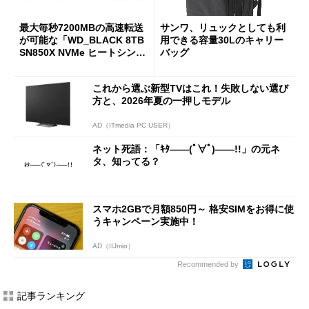
最大毎秒7200MBの高速転送
サンワ、リュックとしても利
が可能な「WD_BLACK 8TB
用できる容量30Lのキャリー
SN850X NVMe ヒートシンク
バッグ
付き」が18％オフの17万508
7円に
これから選ぶ新型TVはこれ！失敗しない選び
方と、2026年夏の一押しモデル
AD（ITmedia PC USER）
ネット死語：「ｷﾀ――(ﾟ∀ﾟ)――!!」の元ネ
タ、知ってる？
スマホ2GBで月額850円～ 格安SIMをお得に使
うキャンペーン実施中！
AD（IIJmio）
Recommended by
記事ランキング