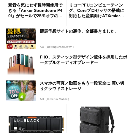
騒音を気にせず長時間使用で
リコーPFUコンピューティン
きる「Anker Soundcore P4
グ、Coreプロセッサの搭載に
0i」がセールで25％オフの59
対応した産業向けATX/micro
90円に
ATXマザーボード
競馬予想サイトの裏側、全部書きました。
AD（BettingBreakDown）
FIIO、スティック型デザイン筐体を採用したポ
ータブルオーディオプレーヤー
スマホの写真／動画をもう一段安全に 買い切
りクラウドストレージ
AD（ITmedia Mobile）