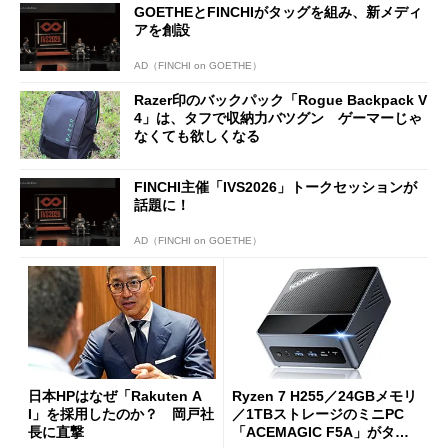
GOETHEとFINCHIがタッグを組み、新メディ
アを創設
AD（FINCHI on GOETHE）
Razer印のバックパック「Rogue Backpack V
4」は、タフで収納力バツグン ゲーマーじゃ
なくても欲しくなる
FINCHI主催「IVS2026」トークセッションが
話題に！
AD（FINCHI on GOETHE）
日本HPはなぜ「Rakuten A
Ryzen 7 H255／24GBメモリ
I」を採用したのか？ 岡戸社
／1TBストレージのミニPC
長に直撃
「ACEMAGIC F5A」がタイ