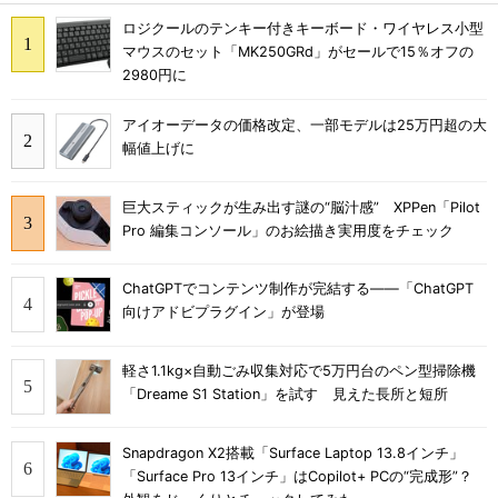
ロジクールのテンキー付きキーボード・ワイヤレス小型
マウスのセット「MK250GRd」がセールで15％オフの
2980円に
アイオーデータの価格改定、一部モデルは25万円超の大
幅値上げに
巨大スティックが生み出す謎の“脳汁感” XPPen「Pilot
Pro 編集コンソール」のお絵描き実用度をチェック
ChatGPTでコンテンツ制作が完結する――「ChatGPT
向けアドビプラグイン」が登場
軽さ1.1kg×自動ごみ収集対応で5万円台のペン型掃除機
「Dreame S1 Station」を試す 見えた長所と短所
Snapdragon X2搭載「Surface Laptop 13.8インチ」
「Surface Pro 13インチ」はCopilot+ PCの“完成形”？