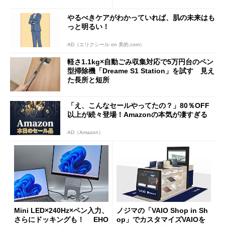
ムセールで41％オフの10万69
98円に
やるべきケアがわかっていれば、肌の未来はも
っと明るい！
AD（エリクシール on 美的.com）
軽さ1.1kg×自動ごみ収集対応で5万円台のペン
型掃除機「Dreame S1 Station」を試す 見え
た長所と短所
「え、こんなセールやってたの？」80％OFF
以上が続々登場！Amazonの本気が凄すぎる
AD（Amazon）
Mini LED×240Hz×ペン入力、
ノジマの「VAIO Shop in Sh
さらにドッキングも！ EHO
op」でカスタマイズVAIOを