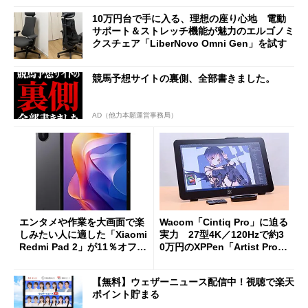
10万円台で手に入る、理想の座り心地 電動
サポート＆ストレッチ機能が魅力のエルゴノミ
クスチェア「LiberNovo Omni Gen」を試す
競馬予想サイトの裏側、全部書きました。
AD（他力本願運営事務局）
エンタメや作業を大画面で楽
Wacom「Cintiq Pro」に迫る
しみたい人に適した「Xiaomi
実力 27型4K／120Hzで約3
Redmi Pad 2」が11％オフの
0万円のXPPen「Artist Pro 2
2万4980円に
7（Gen 2）」でお絵描きして
分かった魅力と妥協点
【無料】ウェザーニュース配信中！視聴で楽天
ポイント貯まる