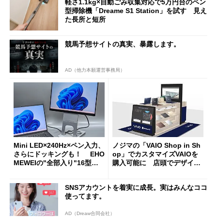
軽さ1.1kg×自動ごみ収集対応で5万円台のペン
型掃除機「Dreame S1 Station」を試す 見え
た長所と短所
競馬予想サイトの真実、暴露します。
AD（他力本願運営事務局）
Mini LED×240Hz×ペン入力、
ノジマの「VAIO Shop in Sh
さらにドッキングも！ EHO
op」でカスタマイズVAIOを
MEWEIの"全部入り"16型モ
購入可能に 店頭でデザイン
バイルディスプレイ「TM-16
や質感を確認しながら購入可
0PW」徹底レビュー
能
SNSアカウントを着実に成長。実はみんなココ
使ってます。
AD（Dreaw合同会社）