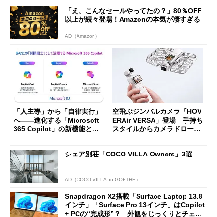
「え、こんなセールやってたの？」80％OFF
以上が続々登場！Amazonの本気が凄すぎる
AD（Amazon）
「人主導」から「自律実行」
空飛ぶジンバルカメラ「HOV
へ――進化する「Microsoft
ERAir VERSA」登場 手持ち
365 Copilot」の新機能とエ
スタイルからカメラドローン
ージェントAIの現在地
に合体変形
シェア別荘「COCO VILLA Owners」3選
AD（COCO VILLA on GOETHE）
Snapdragon X2搭載「Surface Laptop 13.8
インチ」「Surface Pro 13インチ」はCopilot
+ PCの“完成形”？ 外観をじっくりとチェッ