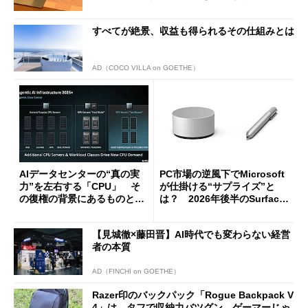
クしてみた
すべてが絶景、収益も得られるその仕組みとは
AD（COCO VILLA on GOETHE）
AIデータセンターの“真の実
PC市場の逆風下でMicrosoft
力”を左右する「CPU」 そ
が仕掛ける“サプライズ”と
の復権の背景にあるものと
は？ 2026年後半のSurface
は？
新製品を予想する
【見城徹×藤田晋】AI時代でも変わらない経営
者の本質
AD（FINCHI on GOETHE）
Razer印のバックパック「Rogue Backpack V
4」は、タフで収納力バツグン ゲーマーじゃ