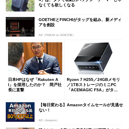
なくても欲しくなる
GOETHEとFINCHIがタッグを組み、新メディ
アを創設
AD（FINCHI on GOETHE）
日本HPはなぜ「Rakuten A
Ryzen 7 H255／24GBメモリ
I」を採用したのか？ 岡戸社
／1TBストレージのミニPC
長に直撃
「ACEMAGIC F5A」がタイ
ムセールで41％オフの10万69
98円に
【毎日変わる】Amazonタイムセールが見逃せ
ない！
AD（Amazon）