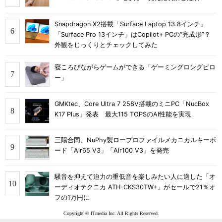
Snapdragon X2搭載「Surface Laptop 13.8インチ」
「Surface Pro 13インチ」はCopilot+ PCの“完成形”？
外観をじっくりとチェックしてみた
寝ころびながらゲームができる「ゲーミングロングピロ
ー」
GMKtec、Core Ultra 7 258V搭載のミニPC「NucBox
K17 Plus」発表 最大115 TOPSのAI性能を実現
三陽合同、NuPhy製ロープロファイルメカニカルキーボ
ード「Air65 V3」「Air100 V3」を発売
騒音を抑えて迫力の重低音を楽しみたい人に適した「オ
ーディオテクニカ ATH-CKS30TW+」がセールで21％オ
フの1万円に
Copyright © ITmedia Inc. All Rights Reserved.