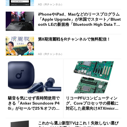
AD（Rチャンネル）
iPhoneやiPad、Macなどのリースプログラム
「Apple Upgrade」が米国でスタート／Bluet
ooth LEの新規格「Bluetooth High Data Thr
oughput」が明...
第8期清麗戦をRチャンネルで無料配信！
AD（Rチャンネル）
騒音を気にせず長時間使用で
リコーPFUコンピューティン
きる「Anker Soundcore P4
グ、Coreプロセッサの搭載に
0i」がセールで25％オフの59
対応した産業向けATX/micro
90円に
ATXマザーボード
これから選ぶ新型TVはこれ！失敗しない選び