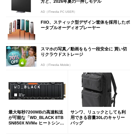
方と、2026年夏の一押しモデル
AD（ITmedia PC USER）
FIIO、スティック型デザイン筐体を採用したポ
ータブルオーディオプレーヤー
スマホの写真／動画をもう一段安全に 買い切
りクラウドストレージ
AD（ITmedia Mobile）
最大毎秒7200MBの高速転送
サンワ、リュックとしても利
が可能な「WD_BLACK 8TB
用できる容量30Lのキャリー
SN850X NVMe ヒートシンク
バッグ
付き」が18％オフの17万508
7円に