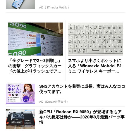
AD（ ITmedia Mobile）
「全グレードで2～3割増し」
スマホより小さくポケットに
の衝撃 グラフィックスカー
入る「Winmaxle Mobdel B1
ドの値上がりラッシュでアキ
ミニ ワイヤレス キーボー
バの購入制限が深刻化
ド」がセールで10％オフの37
94円に
SNSアカウントを着実に成長。実はみんなココ
使ってます。
AD（Dreaw合同会社）
新GPU「Radeon RX 9050」が登場するもア
キバの反応は静か――2026年8月最新パーツ事
情