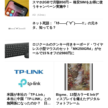
スマホ2GBで月額850円～ 格安SIMをお得に使
うキャンペーン実施中！
AD（IIJmio）
ネット死語：「ｷﾀ――(ﾟ∀ﾟ)――!!」の元ネ
タ、知ってる？
ロジクールのテンキー付きキーボード・ワイヤ
レス小型マウスのセット「MK250GRd」がセ
ールで15％オフの2980円に
米国が本社の「TP-Link」
Bigme、13型カラーE Inkデ
本当に中国「TP-LINK」との
ィスプレイを備えたデジタル
無関係になったのか？ 日本
フォトフレーム
法人に聞く