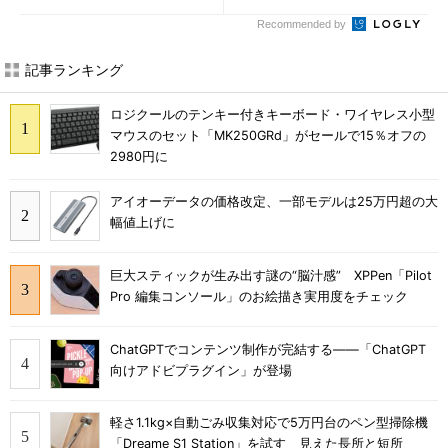
Recommended by
記事ランキング
ロジクールのテンキー付きキーボード・ワイヤレス小型
マウスのセット「MK250GRd」がセールで15％オフの
2980円に
アイオーデータの価格改定、一部モデルは25万円超の大
幅値上げに
巨大スティックが生み出す謎の“脳汁感” XPPen「Pilot
Pro 編集コンソール」のお絵描き実用度をチェック
ChatGPTでコンテンツ制作が完結する――「ChatGPT
向けアドビプラグイン」が登場
軽さ1.1kg×自動ごみ収集対応で5万円台のペン型掃除機
「Dreame S1 Station」を試す 見えた長所と短所