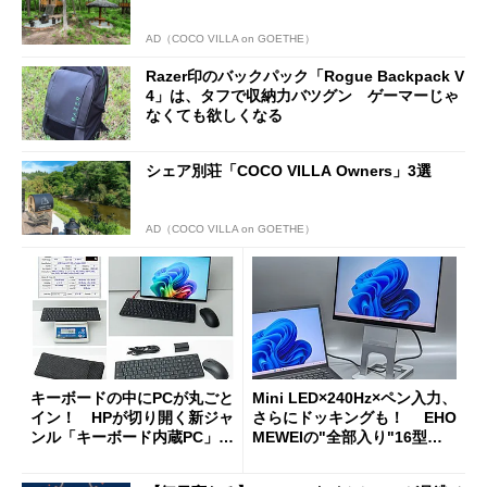
AD（COCO VILLA on GOETHE）
Razer印のバックパック「Rogue Backpack V
4」は、タフで収納力バツグン ゲーマーじゃ
なくても欲しくなる
シェア別荘「COCO VILLA Owners」3選
AD（COCO VILLA on GOETHE）
キーボードの中にPCが丸ごと
Mini LED×240Hz×ペン入力、
イン！ HPが切り開く新ジャ
さらにドッキングも！ EHO
ンル「キーボード内蔵PC」の
MEWEIの"全部入り"16型モ
使い勝手を徹底検証
バイルディスプレイ「TM-16
0PW」徹底レビュー