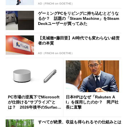
AD（FINCHI on GOETHE）
ゲーミングPCをリビングに持ち込むとどうな
るか？ 話題の「Steam Machine」をSteam
Deckユーザーが買ってみた
【見城徹×藤田晋】AI時代でも変わらない経営
者の本質
AD（FINCHI on GOETHE）
PC市場の逆風下でMicrosoft
日本HPはなぜ「Rakuten A
が仕掛ける“サプライズ”と
I」を採用したのか？ 岡戸社
は？ 2026年後半のSurface
長に直撃
新製品を予想する
すべてが絶景、収益も得られるその仕組みとは