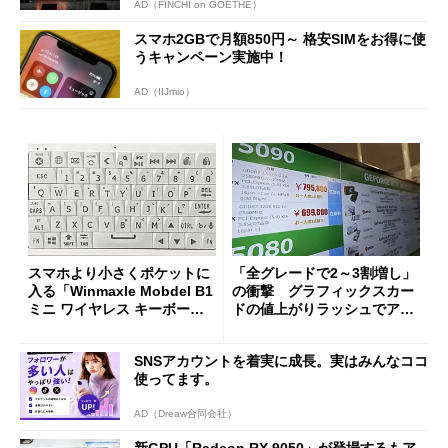
AD（FINCHI on GOETHE）
スマホ2GBで月額850円～ 格安SIMをお得に使
うキャンペーン実施中！
AD（IIJmio）
スマホより小さくポケットに
「全グレードで2～3割増し」
入る「Winmaxle Mobdel B1
の衝撃 グラフィックスカー
ミニ ワイヤレス キーボー
ドの値上がりラッシュでアキ
ド」がセールで10％オフの37
バの購入制限が深刻化
94円に
SNSアカウントを着実に成長。実はみんなココ
使ってます。
AD（Dreaw合同会社）