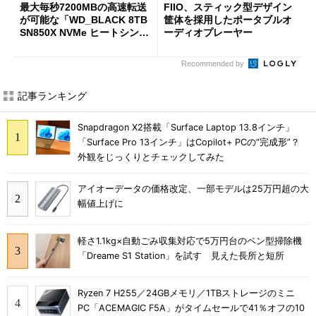
最大毎秒7200MBの高速転送
FIIO、スティック型デザイン
が可能な「WD_BLACK 8TB
筐体を採用したポータブルオ
SN850X NVMe ヒートシンク
ーディオプレーヤー
付き」が18％オフの17万508
7円に
Recommended by
記事ランキング
Snapdragon X2搭載「Surface Laptop 13.8インチ」
「Surface Pro 13インチ」はCopilot+ PCの“完成形”？
外観をじっくりとチェックしてみた
アイオーデータの価格改定、一部モデルは25万円超の大
幅値上げに
軽さ1.1kg×自動ごみ収集対応で5万円台のペン型掃除機
「Dreame S1 Station」を試す 見えた長所と短所
Ryzen 7 H255／24GBメモリ／1TBストレージのミニ
PC「ACEMAGIC F5A」がタイムセールで41％オフの10