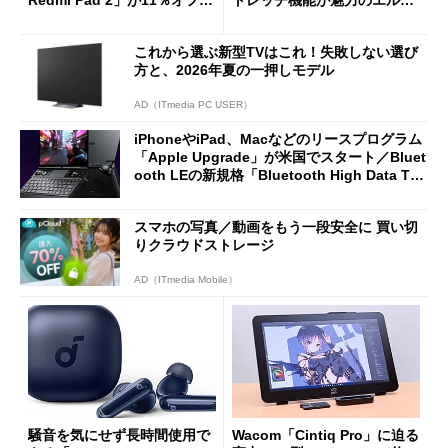
Redmi Pad 2」が11％オフの
トレッチ機能が魅力のエルゴ
2万4980円に
ノミクスチェア「LiberNovo
Omni Gen」を試す
これから選ぶ新型TVはこれ！失敗しない選び
方と、2026年夏の一押しモデル
AD（ITmedia PC USER）
iPhoneやiPad、Macなどのリースプログラム
「Apple Upgrade」が米国でスタート／Bluet
ooth LEの新規格「Bluetooth High Data Thr
oughput」が明...
スマホの写真／動画をもう一段安全に 買い切
りクラウドストレージ
AD（ITmedia Mobile）
騒音を気にせず長時間使用で
Wacom「Cintiq Pro」に迫る