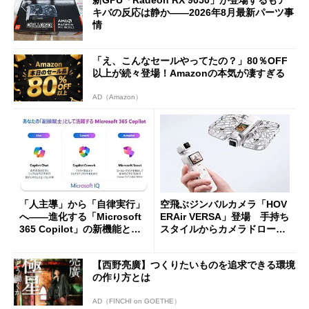
新GPU「Radeon RX 9050」が登場するもア
キバの反応は静か――2026年8月最新パーツ事
情
「え、こんなセールやってたの？」80％OFF
以上が続々登場！Amazonの本気が凄すぎる
AD（Amazon）
「人主導」から「自律実行」
空飛ぶジンバルカメラ「HOV
へ――進化する「Microsoft
ERAir VERSA」登場 手持ち
365 Copilot」の新機能とエ
スタイルからカメラドローン
ージェントAIの現在地
に合体変形
【西野亮廣】つくりたいものを追求できる環境
の作り方とは
AD（FINCHI on GOETHE）