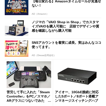
【毎日変わる】Amazonタイムセールが見逃せ
ない！
AD（Amazon）
ノジマの「VAIO Shop in Shop」でカスタマ
イズVAIOを購入可能に 店頭でデザインや質
感を確認しながら購入可能
SNSアカウントを着実に成長。実はみんなココ
使ってます。
AD（Dreaw合同会社）
苦労して手に入れた「Steam
アイオー、10GbE接続に対応
Controller」をPC／スマホ／
した5ポート／8ポート搭載ア
ARグラスにつないでみた ゲ
ンマネージスイッチングハブ
ーム体験や実用性は？