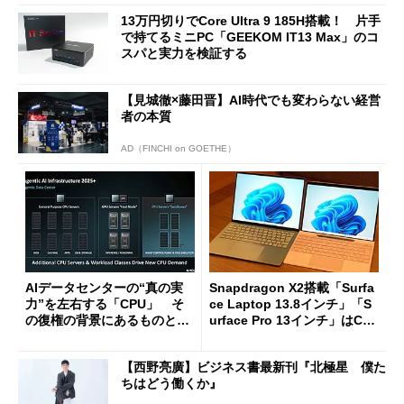
13万円切りでCore Ultra 9 185H搭載！ 片手
で持てるミニPC「GEEKOM IT13 Max」のコ
スパと実力を検証する
【見城徹×藤田晋】AI時代でも変わらない経営
者の本質
AD（FINCHI on GOETHE）
AIデータセンターの“真の実
Snapdragon X2搭載「Surfa
力”を左右する「CPU」 そ
ce Laptop 13.8インチ」「S
の復権の背景にあるものと
urface Pro 13インチ」はCop
は？
ilot+ PCの“完成形”？ 外観
をじっくりとチェックしてみ
【西野亮廣】ビジネス書最新刊『北極星 僕た
た
ちはどう働くか』