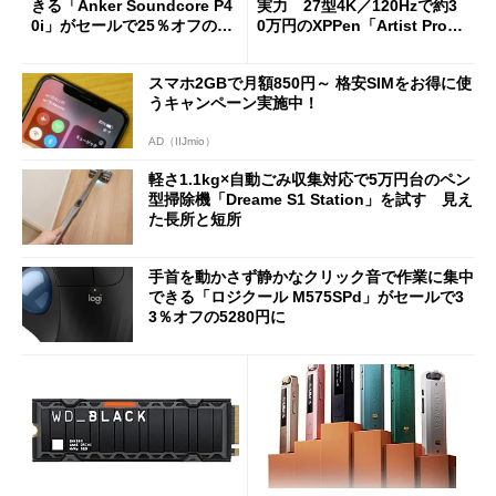
きる「Anker Soundcore P4
実力 27型4K／120Hzで約3
0i」がセールで25％オフの59
0万円のXPPen「Artist Pro 2
90円に
7（Gen 2）」でお絵描きして
分かった魅力と妥協点
スマホ2GBで月額850円～ 格安SIMをお得に使
うキャンペーン実施中！
AD（IIJmio）
軽さ1.1kg×自動ごみ収集対応で5万円台のペン
型掃除機「Dreame S1 Station」を試す 見え
た長所と短所
手首を動かさず静かなクリック音で作業に集中
できる「ロジクール M575SPd」がセールで3
3％オフの5280円に