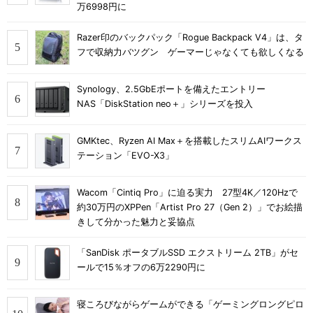
万6998円に
Razer印のバックパック「Rogue Backpack V4」は、タ
フで収納力バツグン ゲーマーじゃなくても欲しくなる
Synology、2.5GbEポートを備えたエントリー
NAS「DiskStation neo＋」シリーズを投入
GMKtec、Ryzen AI Max＋を搭載したスリムAIワークス
テーション「EVO-X3」
Wacom「Cintiq Pro」に迫る実力 27型4K／120Hzで
約30万円のXPPen「Artist Pro 27（Gen 2）」でお絵描
きして分かった魅力と妥協点
「SanDisk ポータブルSSD エクストリーム 2TB」がセ
ールで15％オフの6万2290円に
寝ころびながらゲームができる「ゲーミングロングピロ