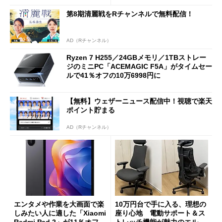
第8期清麗戦をRチャンネルで無料配信！
AD（Rチャンネル）
Ryzen 7 H255／24GBメモリ／1TBストレー
ジのミニPC「ACEMAGIC F5A」がタイムセー
ルで41％オフの10万6998円に
【無料】ウェザーニュース配信中！視聴で楽天
ポイント貯まる
AD（Rチャンネル）
エンタメや作業を大画面で楽
10万円台で手に入る、理想の
しみたい人に適した「Xiaomi
座り心地 電動サポート＆ス