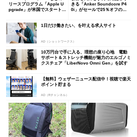
リースプログラム「Apple U
きる「Anker Soundcore P4
pgrade」が米国でスタート／
0i」がセールで25％オフの59
Bluetooth LEの新規格「Blu
90円に
etooth High Data Throughp
1日だけ働きたい、を叶える求人サイト
ut」が明...
AD（ショットワークス）
10万円台で手に入る、理想の座り心地 電動
サポート＆ストレッチ機能が魅力のエルゴノミ
クスチェア「LiberNovo Omni Gen」を試す
【無料】ウェザーニュース配信中！視聴で楽天
ポイント貯まる
AD（Rチャンネル）