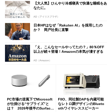
【大人気】ひんやり冷感寝具で快適な睡眠をあ
なたに。
AD（アイリスプラザ）
日本HPはなぜ「Rakuten AI」を採用したの
か？ 岡戸社長に直撃
「え、こんなセールやってたの？」80％OFF
以上が続々登場！Amazonの本気が凄すぎる
AD（Amazon）
PC市場の逆風下でMicrosoft
FIIO、同社製DAPを内蔵可能
が仕掛ける“サプライズ”と
なレトロ調デザインのBlueto
は？ 2026年後半のSurface
othワイヤレススピーカー