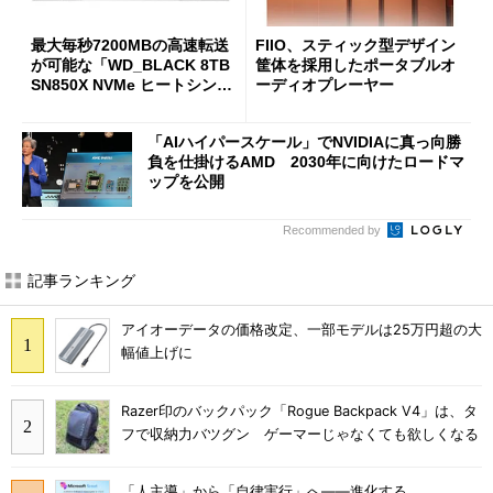
最大毎秒7200MBの高速転送
FIIO、スティック型デザイン
が可能な「WD_BLACK 8TB
筐体を採用したポータブルオ
SN850X NVMe ヒートシンク
ーディオプレーヤー
付き」が18％オフの17万508
7円に
「AIハイパースケール」でNVIDIAに真っ向勝
負を仕掛けるAMD 2030年に向けたロードマ
ップを公開
Recommended by
記事ランキング
アイオーデータの価格改定、一部モデルは25万円超の大
幅値上げに
Razer印のバックパック「Rogue Backpack V4」は、タ
フで収納力バツグン ゲーマーじゃなくても欲しくなる
「人主導」から「自律実行」へ――進化する