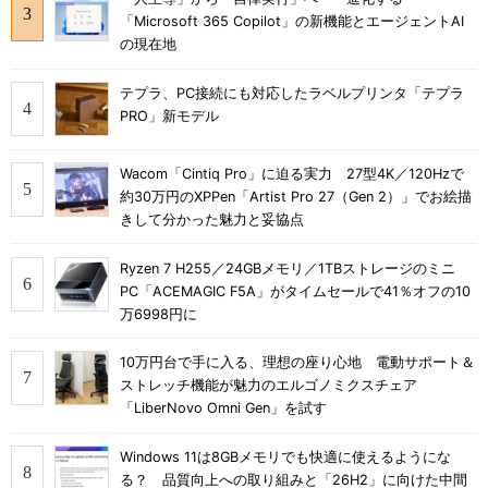
「Microsoft 365 Copilot」の新機能とエージェントAI
の現在地
テプラ、PC接続にも対応したラベルプリンタ「テプラ
PRO」新モデル
Wacom「Cintiq Pro」に迫る実力 27型4K／120Hzで
約30万円のXPPen「Artist Pro 27（Gen 2）」でお絵描
きして分かった魅力と妥協点
Ryzen 7 H255／24GBメモリ／1TBストレージのミニ
PC「ACEMAGIC F5A」がタイムセールで41％オフの10
万6998円に
10万円台で手に入る、理想の座り心地 電動サポート＆
ストレッチ機能が魅力のエルゴノミクスチェア
「LiberNovo Omni Gen」を試す
Windows 11は8GBメモリでも快適に使えるようにな
る？ 品質向上への取り組みと「26H2」に向けた中間