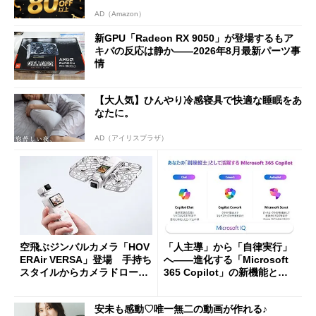
AD（Amazon）
新GPU「Radeon RX 9050」が登場するもア
キバの反応は静か――2026年8月最新パーツ事
情
【大人気】ひんやり冷感寝具で快適な睡眠をあ
なたに。
AD（アイリスプラザ）
空飛ぶジンバルカメラ「HOV
「人主導」から「自律実行」
ERAir VERSA」登場 手持ち
へ――進化する「Microsoft
スタイルからカメラドローン
365 Copilot」の新機能とエ
に合体変形
ージェントAIの現在地
安未も感動♡唯一無二の動画が作れる♪