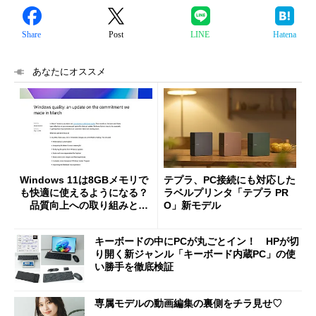
Share
Post
LINE
Hatena
あなたにオススメ
Windows 11は8GBメモリで
テプラ、PC接続にも対応した
も快適に使えるようになる？
ラベルプリンタ「テプラ PR
品質向上への取り組みと
O」新モデル
「26H2」に向けた中間報告
キーボードの中にPCが丸ごとイン！ HPが切
り開く新ジャンル「キーボード内蔵PC」の使
い勝手を徹底検証
専属モデルの動画編集の裏側をチラ見せ♡