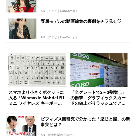
AD（アドビ｜CanCam.jp）
専属モデルの動画編集の裏側をチラ見せ♡
AD（アドビ｜CanCam.jp）
スマホより小さくポケットに
「全グレードで2～3割増し」
入る「Winmaxle Mobdel B1
の衝撃 グラフィックスカー
ミニ ワイヤレス キーボー
ドの値上がりラッシュでアキ
ド」がセールで10％オフの37
バの購入制限が深刻化
94円に
ビフィズス菌研究で分かった「脂肪と腸」の新
事実とは？
AD（森永乳業株式会社）