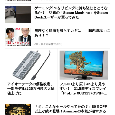
ゲーミングPCをリビングに持ち込むとどうな
るか？ 話題の「Steam Machine」をSteam
Deckユーザーが買ってみた
無理なく脂肪を減らすカギは 「腸内環境」に
あり！？
AD（森永乳業株式会社）
アイオーデータの価格改定、
フルHDより広く4Kより見や
一部モデルは25万円超の大幅
すい！ 31.5型ディスプレイ
値上げに
「ProLite XUB3297QSNP-B
1J」がテレワークにピッタリ
な理由
「え、こんなセールやってたの？」80％OFF
以上が続々登場！Amazonの本気が凄すぎる