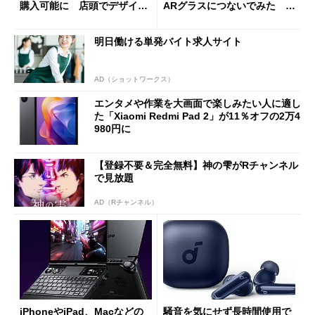
購入可能に 店頭でデザイン
ARグラスにつないでみた ゲ
や質感を確認しながら購入可
ーム体験や実用性は？
能
明日働ける単発バイト求人サイト
AD（ショットワークス）
エンタメや作業を大画面で楽しみたい人に適し
た「Xiaomi Redmi Pad 2」が11％オフの2万4
980円に
【登録不要＆完全無料】神の雫がRチャンネル
で見放題
AD（Rチャンネル）
iPhoneやiPad、Macなどの
騒音を気にせず長時間使用で