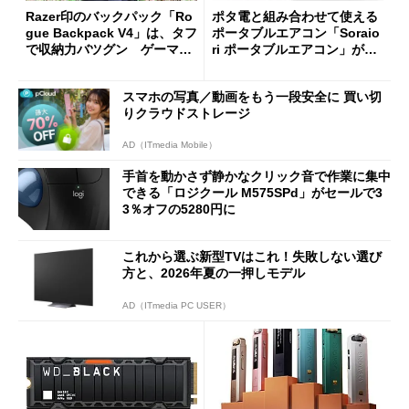
Razer印のバックパック「Ro
ポタ電と組み合わせて使える
gue Backpack V4」は、タフ
ポータブルエアコン「Soraio
で収納力バツグン ゲーマー
ri ポータブルエアコン」がセ
じゃなくても欲しくなる
ールで16％オフの2万9980円
に
スマホの写真／動画をもう一段安全に 買い切
りクラウドストレージ
AD（ITmedia Mobile）
手首を動かさず静かなクリック音で作業に集中
できる「ロジクール M575SPd」がセールで3
3％オフの5280円に
これから選ぶ新型TVはこれ！失敗しない選び
方と、2026年夏の一押しモデル
AD（ITmedia PC USER）