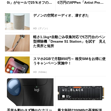
0i」がセールで25％オフの59
0万円のXPPen「Artist Pro 2
90円に
7（Gen 2）」でお絵描きして
分かった魅力と妥協点
デノンの空間オーディオ、凄すぎた
AD（デノン）
軽さ1.1kg×自動ごみ収集対応で5万円台のペン
型掃除機「Dreame S1 Station」を試す 見え
た長所と短所
スマホ2GBで月額850円～ 格安SIMをお得に使
うキャンペーン実施中！
AD（IIJmio）
手首を動かさず静かなクリッ
最大毎秒7200MBの高速転送