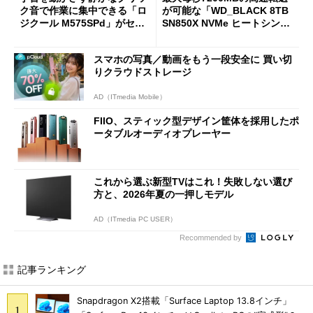
ク音で作業に集中できる「ロ
が可能な「WD_BLACK 8TB
ジクール M575SPd」がセー
SN850X NVMe ヒートシンク
ルで33％オフの5280円に
付き」が18％オフの17万508
7円に
スマホの写真／動画をもう一段安全に 買い切
りクラウドストレージ
AD（ITmedia Mobile）
FIIO、スティック型デザイン筐体を採用したポ
ータブルオーディオプレーヤー
これから選ぶ新型TVはこれ！失敗しない選び
方と、2026年夏の一押しモデル
AD（ITmedia PC USER）
Recommended by
記事ランキング
Snapdragon X2搭載「Surface Laptop 13.8インチ」