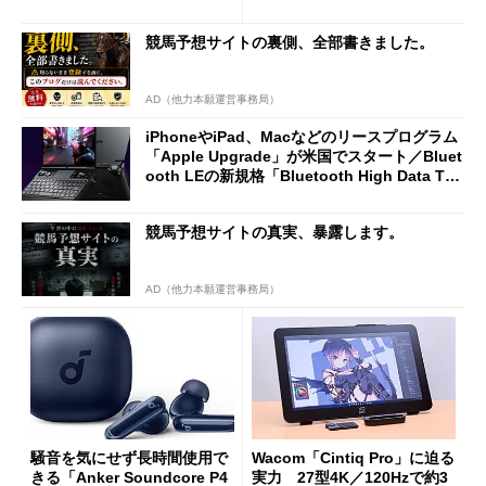
2万4980円に
ノミクスチェア「LiberNovo
Omni Gen」を試す
競馬予想サイトの裏側、全部書きました。
AD（他力本願運営事務局）
iPhoneやiPad、Macなどのリースプログラム
「Apple Upgrade」が米国でスタート／Bluet
ooth LEの新規格「Bluetooth High Data Thr
oughput」が明...
競馬予想サイトの真実、暴露します。
AD（他力本願運営事務局）
騒音を気にせず長時間使用で
Wacom「Cintiq Pro」に迫る
きる「Anker Soundcore P4
実力 27型4K／120Hzで約3