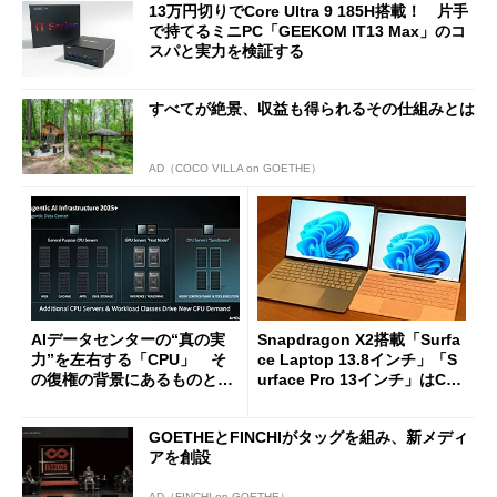
13万円切りでCore Ultra 9 185H搭載！ 片手
で持てるミニPC「GEEKOM IT13 Max」のコ
スパと実力を検証する
すべてが絶景、収益も得られるその仕組みとは
AD（COCO VILLA on GOETHE）
AIデータセンターの“真の実
Snapdragon X2搭載「Surfa
力”を左右する「CPU」 そ
ce Laptop 13.8インチ」「S
の復権の背景にあるものと
urface Pro 13インチ」はCop
は？
ilot+ PCの“完成形”？ 外観
をじっくりとチェックしてみ
GOETHEとFINCHIがタッグを組み、新メディ
た
アを創設
AD（FINCHI on GOETHE）