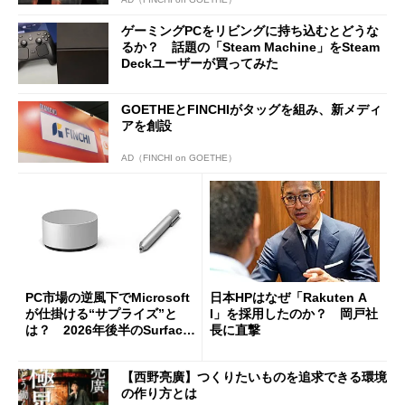
ゲーミングPCをリビングに持ち込むとどうな
るか？ 話題の「Steam Machine」をSteam
Deckユーザーが買ってみた
GOETHEとFINCHIがタッグを組み、新メディ
アを創設
AD（FINCHI on GOETHE）
PC市場の逆風下でMicrosoft
日本HPはなぜ「Rakuten A
が仕掛ける“サプライズ”と
I」を採用したのか？ 岡戸社
は？ 2026年後半のSurface
長に直撃
新製品を予想する
【西野亮廣】つくりたいものを追求できる環境
の作り方とは