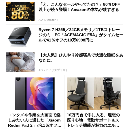
「え、こんなセールやってたの？」80％OFF
以上が続々登場！Amazonの本気が凄すぎる
AD（Amazon）
Ryzen 7 H255／24GBメモリ／1TBストレー
ジのミニPC「ACEMAGIC F5A」がタイムセー
ルで41％オフの10万6998円に
【大人気】ひんやり冷感寝具で快適な睡眠をあ
なたに。
AD（アイリスプラザ）
エンタメや作業を大画面で楽
10万円台で手に入る、理想の
しみたい人に適した「Xiaomi
座り心地 電動サポート＆ス
Redmi Pad 2」が11％オフの
トレッチ機能が魅力のエルゴ