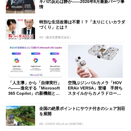
キバの反応は静か――2026年8月最新パーツ事
情
特別な生活改善は不要！？「太りにくいカラダ
づくり」とは？
AD（森永乳業株式会社）
「人主導」から「自律実行」
空飛ぶジンバルカメラ「HOV
へ――進化する「Microsoft
ERAir VERSA」登場 手持ち
365 Copilot」の新機能とエ
スタイルからカメラドローン
ージェントAIの現在地
に合体変形
全国の絶景ポイントにサウナ付きのシェア別荘
を展開
AD（COCO VILLA on GOETHE）