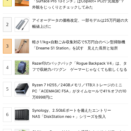
「Surface Pro 13インチ」はCopilot+ PCの“完成形”？
外観をじっくりとチェックしてみた
アイオーデータの価格改定、一部モデルは25万円超の大
幅値上げに
軽さ1.1kg×自動ごみ収集対応で5万円台のペン型掃除機
「Dreame S1 Station」を試す 見えた長所と短所
Razer印のバックパック「Rogue Backpack V4」は、タ
フで収納力バツグン ゲーマーじゃなくても欲しくなる
Ryzen 7 H255／24GBメモリ／1TBストレージのミニ
PC「ACEMAGIC F5A」がタイムセールで41％オフの10
万6998円に
Synology、2.5GbEポートを備えたエントリー
NAS「DiskStation neo＋」シリーズを投入