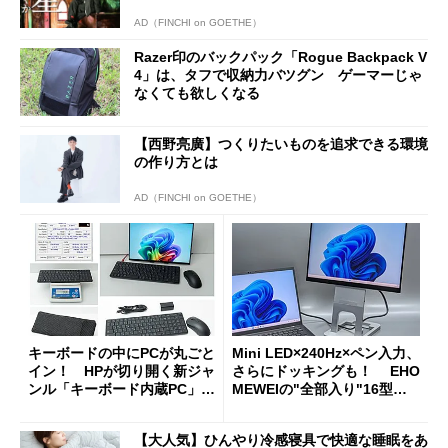
AD（FINCHI on GOETHE）
Razer印のバックパック「Rogue Backpack V
4」は、タフで収納力バツグン ゲーマーじゃ
なくても欲しくなる
【西野亮廣】つくりたいものを追求できる環境
の作り方とは
AD（FINCHI on GOETHE）
キーボードの中にPCが丸ごと
Mini LED×240Hz×ペン入力、
イン！ HPが切り開く新ジャ
さらにドッキングも！ EHO
ンル「キーボード内蔵PC」の
MEWEIの"全部入り"16型モ
使い勝手を徹底検証
バイルディスプレイ「TM-16
0PW」徹底レビュー
【大人気】ひんやり冷感寝具で快適な睡眠をあ