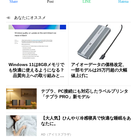
Share
Post
LINE
Hatena
あなたにオススメ
Windows 11は8GBメモリで
アイオーデータの価格改定、
も快適に使えるようになる？
一部モデルは25万円超の大幅
品質向上への取り組みと
値上げに
「26H2」に向けた中間報告
テプラ、PC接続にも対応したラベルプリンタ
「テプラ PRO」新モデル
【大人気】ひんやり冷感寝具で快適な睡眠をあ
なたに。
AD（アイリスプラザ）