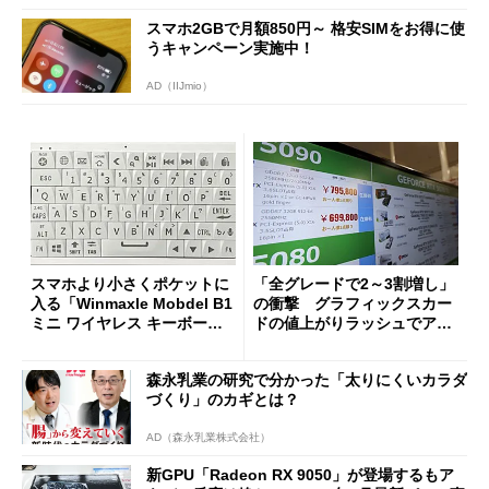
スマホ2GBで月額850円～ 格安SIMをお得に使
うキャンペーン実施中！
AD（IIJmio）
スマホより小さくポケットに
「全グレードで2～3割増し」
入る「Winmaxle Mobdel B1
の衝撃 グラフィックスカー
ミニ ワイヤレス キーボー
ドの値上がりラッシュでアキ
ド」がセールで10％オフの37
バの購入制限が深刻化
94円に
森永乳業の研究で分かった「太りにくいカラダ
づくり」のカギとは？
AD（森永乳業株式会社）
新GPU「Radeon RX 9050」が登場するもア