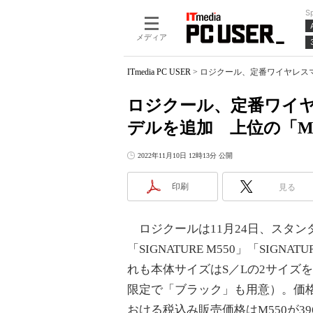
S
メディア
ITmedia PC USER
>
ロジクール、定番ワイヤレスマウ
ロジクール、定番ワイヤレ
デルを追加 上位の「M
2022年11月10日 12時13分 公開
印刷
見る
ロジクールは11月24日、スタンダ
「SIGNATURE M550」「SIGN
れも本体サイズはS／Lの2サイズを
限定で「ブラック」も用意）。価
おける税込み販売価格はM550が396