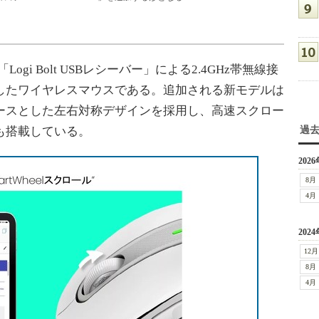
ogi Bolt USBレシーバー」による2.4GHz帯無線接
に対応したワイヤレスマウスである。追加される新モデルは
」をベースとした左右対称デザインを採用し、高速スクロー
l」も搭載している。
過
2026
8月
4月
2024
12月
8月
4月