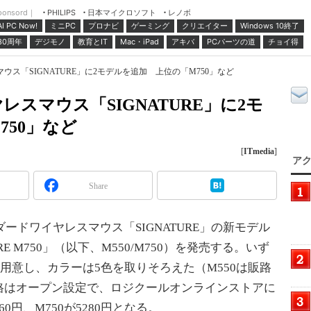
ponsord｜
日本マイクロソフト
レノボ
PHILIPS
ミニPC
プロナビ
ゲーミング
クリエイター
Windows 10終了
AI PC Now!
30周年
デジモノ
教育とIT
Mac・iPad
アキバ
PCパーツの道
チョイ得
ス「SIGNATURE」に2モデルを追加 上位の「M750」など
スマウス「SIGNATURE」に2モ
750」など
[
ITmedia
]
アク
Share
ードワイヤレスマウス「SIGNATURE」の新モデル
ATURE M750」（以下、M550/M750）を発売する。いず
用意し、カラーは5色を取りそろえた（M550は販路
格はオープン設定で、ロジクールオンラインストアに
0円、M750が5280円となる。