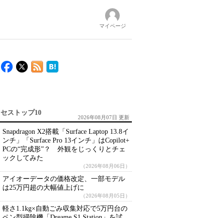
マイページ
セストップ10
2026年08月07日 更新
Snapdragon X2搭載「Surface Laptop 13.8イ
ンチ」「Surface Pro 13インチ」はCopilot+
PCの“完成形”？ 外観をじっくりとチェ
ックしてみた
（2026年08月06日）
アイオーデータの価格改定、一部モデル
は25万円超の大幅値上げに
（2026年08月05日）
軽さ1.1kg×自動ごみ収集対応で5万円台の
ペン型掃除機「Dreame S1 Station」を試