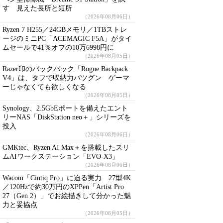
す 見えた長所と短所
（2026年08月06日）
Ryzen 7 H255／24GBメモリ／1TBストレ
ージのミニPC「ACEMAGIC F5A」がタイ
ムセールで41％オフの10万6998円に
（2026年08月05日）
Razer印のバックパック「Rogue Backpack
V4」は、タフで収納力バツグン ゲーマ
ーじゃなくても欲しくなる
（2026年08月05日）
Synology、2.5GbEポートを備えたエント
リーNAS「DiskStation neo＋」シリーズを
投入
（2026年08月06日）
GMKtec、Ryzen AI Max＋を搭載したスリ
ムAIワークステーション「EVO-X3」
（2026年08月06日）
Wacom「Cintiq Pro」に迫る実力 27型4K
／120Hzで約30万円のXPPen「Artist Pro
27（Gen 2）」でお絵描きして分かった魅
力と妥協点
（2026年08月05日）