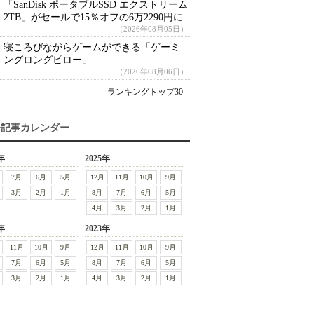
「SanDisk ポータブルSSD エクストリーム
2TB」がセールで15％オフの6万2290円に
（2026年08月05日）
寝ころびながらゲームができる「ゲーミ
ングロングピロー」
（2026年08月06日）
ランキングトップ30
去記事カレンダー
年
2025年
7月
6月
5月
12月
11月
10月
9月
3月
2月
1月
8月
7月
6月
5月
4月
3月
2月
1月
年
2023年
11月
10月
9月
12月
11月
10月
9月
7月
6月
5月
8月
7月
6月
5月
3月
2月
1月
4月
3月
2月
1月