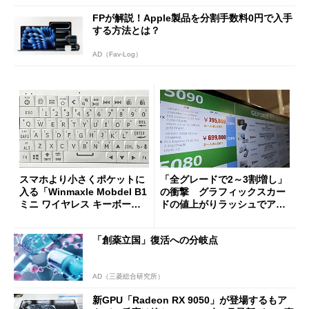
FPが解説！Apple製品を分割手数料0円で入手
する方法とは？
AD（Fav-Log）
スマホより小さくポケットに
「全グレードで2～3割増し」
入る「Winmaxle Mobdel B1
の衝撃 グラフィックスカー
ミニ ワイヤレス キーボー
ドの値上がりラッシュでアキ
ド」がセールで10％オフの37
バの購入制限が深刻化
94円に
「創薬立国」復活への分岐点
AD（三菱総合研究所）
新GPU「Radeon RX 9050」が登場するもア