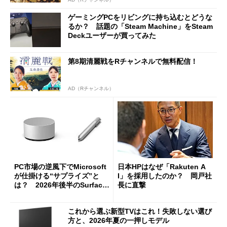
ゲーミングPCをリビングに持ち込むとどうな
るか？ 話題の「Steam Machine」をSteam
Deckユーザーが買ってみた
第8期清麗戦をRチャンネルで無料配信！
AD（Rチャンネル）
PC市場の逆風下でMicrosoft
日本HPはなぜ「Rakuten A
が仕掛ける“サプライズ”と
I」を採用したのか？ 岡戸社
は？ 2026年後半のSurface
長に直撃
新製品を予想する
これから選ぶ新型TVはこれ！失敗しない選び
方と、2026年夏の一押しモデル