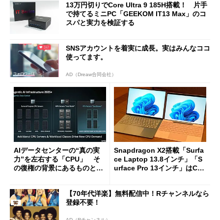
13万円切りでCore Ultra 9 185H搭載！ 片手
で持てるミニPC「GEEKOM IT13 Max」のコ
スパと実力を検証する
SNSアカウントを着実に成長。実はみんなココ
使ってます。
AD（Dreaw合同会社）
AIデータセンターの“真の実
Snapdragon X2搭載「Surfa
力”を左右する「CPU」 そ
ce Laptop 13.8インチ」「S
の復権の背景にあるものと
urface Pro 13インチ」はCop
は？
ilot+ PCの“完成形”？ 外観
をじっくりとチェックしてみ
【70年代洋楽】無料配信中！Rチャンネルなら
た
登録不要！
AD（Rチャンネル）