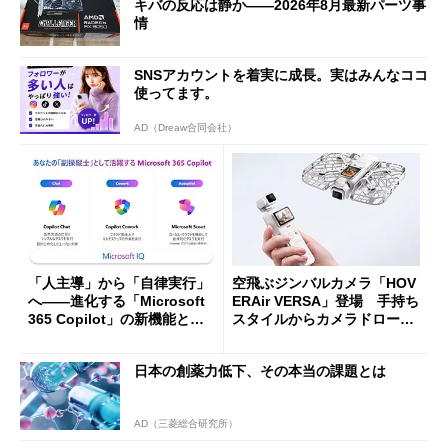
キバの反応は静か――2026年8月最新パーツ事
情
SNSアカウントを着実に成長。実はみんなココ
使ってます。
AD（Dreaw合同会社）
「人主導」から「自律実行」
空飛ぶジンバルカメラ「HOV
へ――進化する「Microsoft
ERAir VERSA」登場 手持ち
365 Copilot」の新機能とエ
スタイルからカメラドローン
ージェントAIの現在地
に合体変形
日本の創薬力低下、その本当の課題とは
AD（三菱総合研究所）