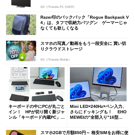
AD（ITmedia PC USER）
Razer印のバックパック「Rogue Backpack V
4」は、タフで収納力バツグン ゲーマーじゃ
なくても欲しくなる
スマホの写真／動画をもう一段安全に 買い切
りクラウドストレージ
AD（ITmedia Mobile）
キーボードの中にPCが丸ごと
Mini LED×240Hz×ペン入力、
イン！ HPが切り開く新ジャ
さらにドッキングも！ EHO
ンル「キーボード内蔵PC」の
MEWEIの"全部入り"16型モ
使い勝手を徹底検証
バイルディスプレイ「TM-16
0PW」徹底レビュー
スマホ2GBで月額850円～ 格安SIMをお得に使