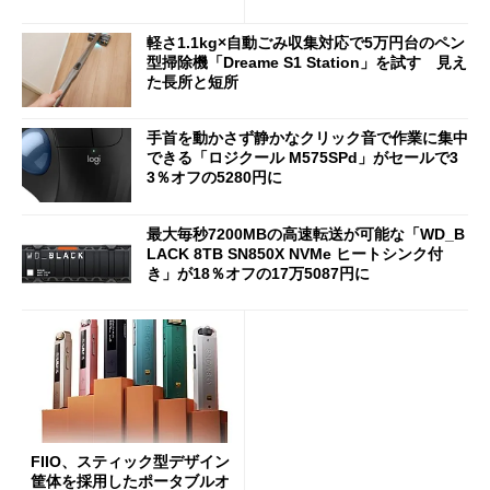
90円に
7（Gen 2）」でお絵描きして
分かった魅力と妥協点
軽さ1.1kg×自動ごみ収集対応で5万円台のペン
型掃除機「Dreame S1 Station」を試す 見え
た長所と短所
手首を動かさず静かなクリック音で作業に集中
できる「ロジクール M575SPd」がセールで3
3％オフの5280円に
最大毎秒7200MBの高速転送が可能な「WD_B
LACK 8TB SN850X NVMe ヒートシンク付
き」が18％オフの17万5087円に
FIIO、スティック型デザイン
筐体を採用したポータブルオ