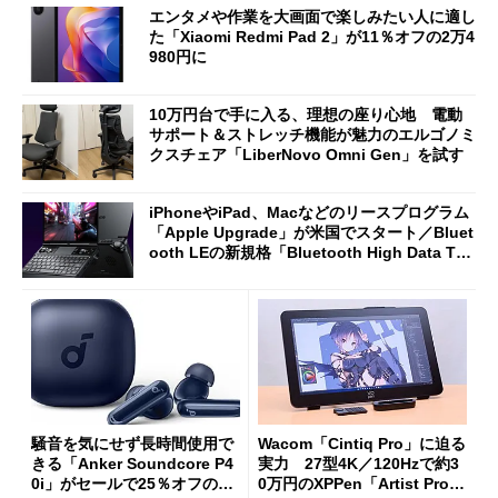
エンタメや作業を大画面で楽しみたい人に適し
た「Xiaomi Redmi Pad 2」が11％オフの2万4
980円に
10万円台で手に入る、理想の座り心地 電動
サポート＆ストレッチ機能が魅力のエルゴノミ
クスチェア「LiberNovo Omni Gen」を試す
iPhoneやiPad、Macなどのリースプログラム
「Apple Upgrade」が米国でスタート／Bluet
ooth LEの新規格「Bluetooth High Data Thr
oughput」が明...
騒音を気にせず長時間使用で
Wacom「Cintiq Pro」に迫る
きる「Anker Soundcore P4
実力 27型4K／120Hzで約3
0i」がセールで25％オフの59
0万円のXPPen「Artist Pro 2