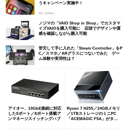
うキャンペーン実施中！
AD（IIJmio）
ノジマの「VAIO Shop in Shop」でカスタマ
イズVAIOを購入可能に 店頭でデザインや質
感を確認しながら購入可能
苦労して手に入れた「Steam Controller」をP
C／スマホ／ARグラスにつないでみた ゲー
ム体験や実用性は？
アイオー、10GbE接続に対応
Ryzen 7 H255／24GBメモリ
した5ポート／8ポート搭載ア
／1TBストレージのミニPC
ンマネージスイッチングハブ
「ACEMAGIC F5A」がタイ
ムセールで41％オフの10万69
98円に