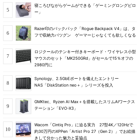
寝ころびながらゲームができる「ゲーミングロングピロ
ー」
Razer印のバックパック「Rogue Backpack V4」は、タ
フで収納力バツグン ゲーマーじゃなくても欲しくなる
ロジクールのテンキー付きキーボード・ワイヤレス小型
マウスのセット「MK250GRd」がセールで15％オフの
2980円に
Synology、2.5GbEポートを備えたエントリー
NAS「DiskStation neo＋」シリーズを投入
GMKtec、Ryzen AI Max＋を搭載したスリムAIワークス
テーション「EVO-X3」
Wacom「Cintiq Pro」に迫る実力 27型4K／120Hzで
約30万円のXPPen「Artist Pro 27（Gen 2）」でお絵描
きして分かった魅力と妥協点