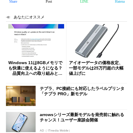
Share
Post
LINE
Hatena
あなたにオススメ
Windows 11は8GBメモリで
アイオーデータの価格改定、
も快適に使えるようになる？
一部モデルは25万円超の大幅
品質向上への取り組みと
値上げに
「26H2」に向けた中間報告
テプラ、PC接続にも対応したラベルプリンタ
「テプラ PRO」新モデル
arrowsシリーズ最新モデルを発売前に触れる
チャンス！ユーザー座談会開催
AD（ ITmedia Mobile）