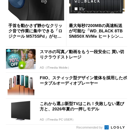
手首を動かさず静かなクリッ
最大毎秒7200MBの高速転送
ク音で作業に集中できる「ロ
が可能な「WD_BLACK 8TB
ジクール M575SPd」がセー
SN850X NVMe ヒートシンク
ルで33％オフの5280円に
付き」が18％オフの17万508
7円に
スマホの写真／動画をもう一段安全に 買い切
りクラウドストレージ
AD（ITmedia Mobile）
FIIO、スティック型デザイン筐体を採用したポ
ータブルオーディオプレーヤー
これから選ぶ新型TVはこれ！失敗しない選び
方と、2026年夏の一押しモデル
AD（ITmedia PC USER）
Recommended by