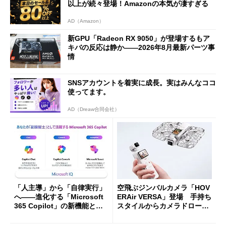
以上が続々登場！Amazonの本気が凄すぎる
AD（Amazon）
新GPU「Radeon RX 9050」が登場するもア
キバの反応は静か――2026年8月最新パーツ事
情
SNSアカウントを着実に成長。実はみんなココ
使ってます。
AD（Dreaw合同会社）
「人主導」から「自律実行」
空飛ぶジンバルカメラ「HOV
へ――進化する「Microsoft
ERAir VERSA」登場 手持ち
365 Copilot」の新機能とエ
スタイルからカメラドローン
ージェントAIの現在地
に合体変形