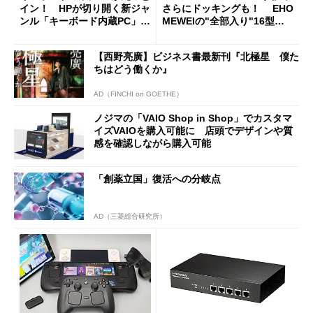
イン！ HPが切り開く新ジャ
さらにドッキングも！ EHO
ンル「キーボード内蔵PC」の
MEWEIの"全部入り"16型モ
使い勝手を徹底検証
バイルディスプレイ「TM-16
0PW」徹底レビュー
【西野亮廣】ビジネス書最新刊『北極星 僕た
ちはどう働くか』
AD（FINCHI on GOETHE）
ノジマの「VAIO Shop in Shop」でカスタマ
イズVAIOを購入可能に 店頭でデザインや質
感を確認しながら購入可能
「創薬立国」復活への分岐点
AD（三菱総合研究所）