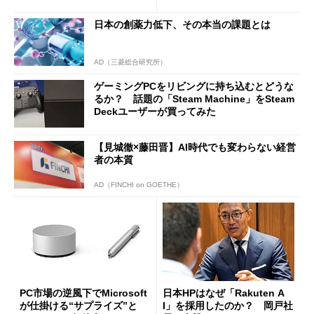
は？
ilot+ PCの“完成形”？ 外観
をじっくりとチェックしてみ
日本の創薬力低下、その本当の課題とは
た
AD（三菱総合研究所）
ゲーミングPCをリビングに持ち込むとどうな
るか？ 話題の「Steam Machine」をSteam
Deckユーザーが買ってみた
【見城徹×藤田晋】AI時代でも変わらない経営
者の本質
AD（FINCHI on GOETHE）
PC市場の逆風下でMicrosoft
日本HPはなぜ「Rakuten A
が仕掛ける“サプライズ”と
I」を採用したのか？ 岡戸社