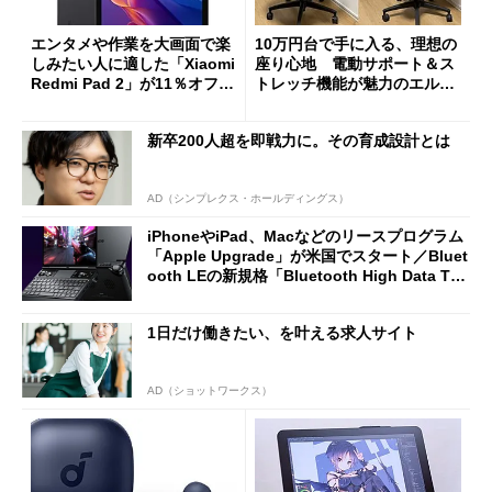
エンタメや作業を大画面で楽
10万円台で手に入る、理想の
しみたい人に適した「Xiaomi
座り心地 電動サポート＆ス
Redmi Pad 2」が11％オフの
トレッチ機能が魅力のエルゴ
2万4980円に
ノミクスチェア「LiberNovo
Omni Gen」を試す
新卒200人超を即戦力に。その育成設計とは
AD（シンプレクス・ホールディングス）
iPhoneやiPad、Macなどのリースプログラム
「Apple Upgrade」が米国でスタート／Bluet
ooth LEの新規格「Bluetooth High Data Thr
oughput」が明...
1日だけ働きたい、を叶える求人サイト
AD（ショットワークス）