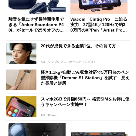
騒音を気にせず長時間使用で
Wacom「Cintiq Pro」に迫る
きる「Anker Soundcore P4
実力 27型4K／120Hzで約3
0i」がセールで25％オフの59
0万円のXPPen「Artist Pro 2
90円に
7（Gen 2）」でお絵描きして
分かった魅力と妥協点
20代が成長できる企業1位。その育て方
AD（シンプレクス・ホールディングス）
軽さ1.1kg×自動ごみ収集対応で5万円台のペン
型掃除機「Dreame S1 Station」を試す 見え
た長所と短所
スマホ2GBで月額850円～ 格安SIMをお得に使
うキャンペーン実施中！
AD（IIJmio）