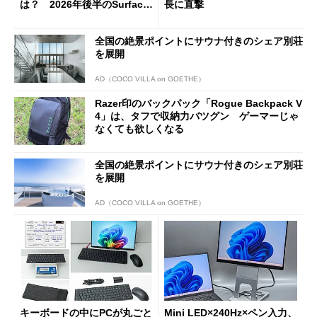
は？ 2026年後半のSurface
長に直撃
新製品を予想する
全国の絶景ポイントにサウナ付きのシェア別荘
を展開
AD（COCO VILLA on GOETHE）
Razer印のバックパック「Rogue Backpack V
4」は、タフで収納力バツグン ゲーマーじゃ
なくても欲しくなる
全国の絶景ポイントにサウナ付きのシェア別荘
を展開
AD（COCO VILLA on GOETHE）
キーボードの中にPCが丸ごと
Mini LED×240Hz×ペン入力、