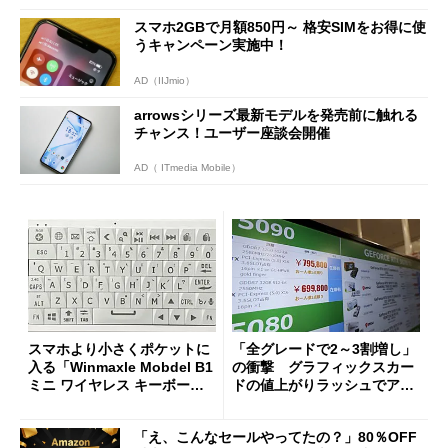
スマホ2GBで月額850円～ 格安SIMをお得に使
うキャンペーン実施中！
AD（IIJmio）
arrowsシリーズ最新モデルを発売前に触れる
チャンス！ユーザー座談会開催
AD（ ITmedia Mobile）
スマホより小さくポケットに
「全グレードで2～3割増し」
入る「Winmaxle Mobdel B1
の衝撃 グラフィックスカー
ミニ ワイヤレス キーボー
ドの値上がりラッシュでアキ
ド」がセールで10％オフの37
バの購入制限が深刻化
94円に
「え、こんなセールやってたの？」80％OFF