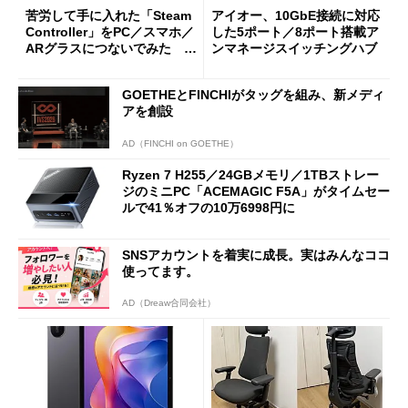
苦労して手に入れた「Steam
アイオー、10GbE接続に対応
Controller」をPC／スマホ／
した5ポート／8ポート搭載ア
ARグラスにつないでみた ゲ
ンマネージスイッチングハブ
ーム体験や実用性は？
GOETHEとFINCHIがタッグを組み、新メディ
アを創設
AD（FINCHI on GOETHE）
Ryzen 7 H255／24GBメモリ／1TBストレー
ジのミニPC「ACEMAGIC F5A」がタイムセー
ルで41％オフの10万6998円に
SNSアカウントを着実に成長。実はみんなココ
使ってます。
AD（Dreaw合同会社）