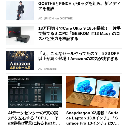
GOETHEとFINCHIがタッグを組み、新メディ
アを創設
AD（FINCHI on GOETHE）
13万円切りでCore Ultra 9 185H搭載！ 片手
で持てるミニPC「GEEKOM IT13 Max」のコ
スパと実力を検証する
「え、こんなセールやってたの？」80％OFF
以上が続々登場！Amazonの本気が凄すぎる
AD（Amazon）
AIデータセンターの“真の実
Snapdragon X2搭載「Surfa
力”を左右する「CPU」 そ
ce Laptop 13.8インチ」「S
の復権の背景にあるものと
urface Pro 13インチ」はCop