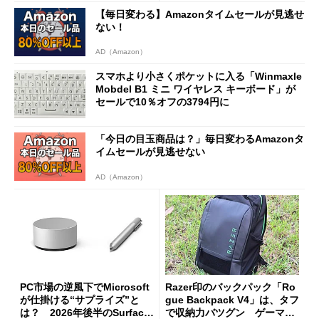
をじっくりとチェックしてみ
【毎日変わる】Amazonタイムセールが見逃せ
た
ない！
AD（Amazon）
スマホより小さくポケットに入る「Winmaxle
Mobdel B1 ミニ ワイヤレス キーボード」が
セールで10％オフの3794円に
「今日の目玉商品は？」毎日変わるAmazonタ
イムセールが見逃せない
AD（Amazon）
PC市場の逆風下でMicrosoft
Razer印のバックパック「Ro
が仕掛ける“サプライズ”と
gue Backpack V4」は、タフ
は？ 2026年後半のSurface
で収納力バツグン ゲーマー