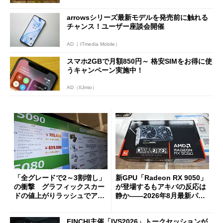
arrowsシリーズ最新モデルを発売前に触れる
チャンス！ユーザー座談会開催
AD（ ITmedia Mobile）
スマホ2GBで月額850円～ 格安SIMをお得に使
うキャンペーン実施中！
AD（IIJmio）
「全グレードで2～3割増し」
新GPU「Radeon RX 9050」
の衝撃 グラフィックスカー
が登場するもアキバの反応は
ドの値上がりラッシュでアキ
静か――2026年8月最新パー
バの購入制限が深刻化
ツ事情
FINCHI主催「IVS2026」トークセッションが