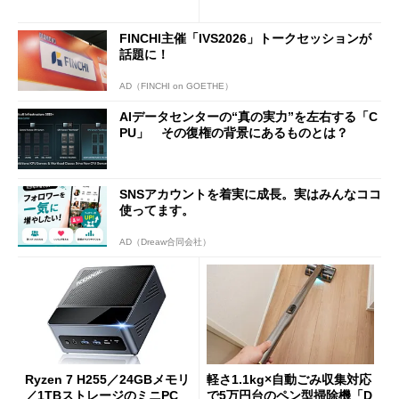
新製品を予想する
じゃなくても欲しくなる
FINCHI主催「IVS2026」トークセッションが
話題に！
AD（FINCHI on GOETHE）
AIデータセンターの“真の実力”を左右する「C
PU」 その復権の背景にあるものとは？
SNSアカウントを着実に成長。実はみんなココ
使ってます。
AD（Dreaw合同会社）
Ryzen 7 H255／24GBメモリ
軽さ1.1kg×自動ごみ収集対応
／1TBストレージのミニPC
で5万円台のペン型掃除機「D