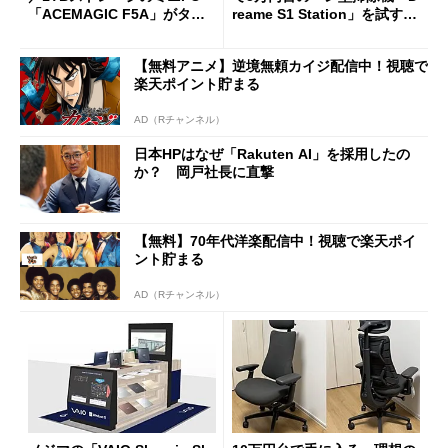
「ACEMAGIC F5A」がタイ
reame S1 Station」を試す
ムセールで41％オフの10万69
見えた長所と短所
98円に
【無料アニメ】逆境無頼カイジ配信中！視聴で
楽天ポイント貯まる
AD（Rチャンネル）
日本HPはなぜ「Rakuten AI」を採用したの
か？ 岡戸社長に直撃
【無料】70年代洋楽配信中！視聴で楽天ポイ
ント貯まる
AD（Rチャンネル）