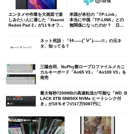
エンタメや作業を大画面で楽
米国が本社の「TP-Link」
しみたい人に適した「Xiaomi
本当に中国「TP-LINK」との
Redmi Pad 2」が11％オフの
無関係になったのか？ 日本
2万4980円に
法人に聞く
ネット死語：「ｷﾀ――(ﾟ∀ﾟ)――!!」の元ネ
タ、知ってる？
三陽合同、NuPhy製ロープロファイルメカニ
カルキーボード「Air65 V3」「Air100 V3」を
発売
最大毎秒7200MBの高速転送が可能な「WD_B
LACK 8TB SN850X NVMe ヒートシンク付
き」が18％オフの17万5087円に