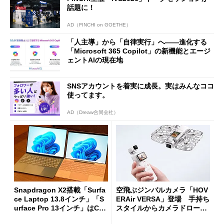
話題に！
AD（FINCHI on GOETHE）
「人主導」から「自律実行」へ――進化する
「Microsoft 365 Copilot」の新機能とエージ
ェントAIの現在地
SNSアカウントを着実に成長。実はみんなココ
使ってます。
AD（Dreaw合同会社）
Snapdragon X2搭載「Surfa
空飛ぶジンバルカメラ「HOV
ce Laptop 13.8インチ」「S
ERAir VERSA」登場 手持ち
urface Pro 13インチ」はCop
スタイルからカメラドローン
ilot+ PCの“完成形”？ 外観
に合体変形