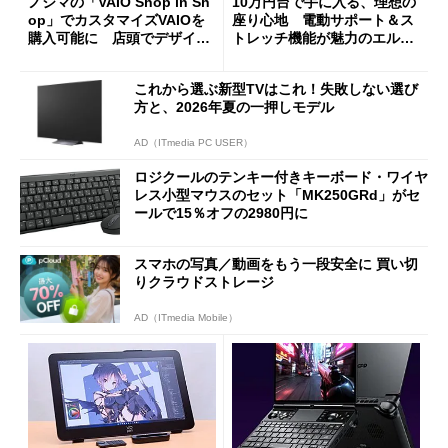
ノジマの「VAIO Shop in Sh
10万円台で手に入る、理想の
op」でカスタマイズVAIOを
座り心地 電動サポート＆ス
購入可能に 店頭でデザイン
トレッチ機能が魅力のエルゴ
や質感を確認しながら購入可
ノミクスチェア「LiberNovo
能
Omni Gen」を試す
これから選ぶ新型TVはこれ！失敗しない選び
方と、2026年夏の一押しモデル
AD（ITmedia PC USER）
ロジクールのテンキー付きキーボード・ワイヤ
レス小型マウスのセット「MK250GRd」がセ
ールで15％オフの2980円に
スマホの写真／動画をもう一段安全に 買い切
りクラウドストレージ
AD（ITmedia Mobile）