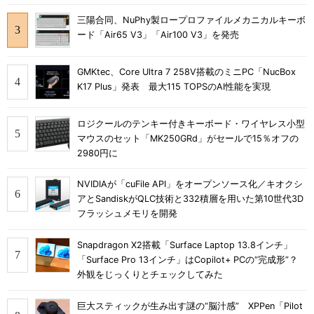
三陽合同、NuPhy製ロープロファイルメカニカルキーボ
ード「Air65 V3」「Air100 V3」を発売
GMKtec、Core Ultra 7 258V搭載のミニPC「NucBox
K17 Plus」発表 最大115 TOPSのAI性能を実現
ロジクールのテンキー付きキーボード・ワイヤレス小型
マウスのセット「MK250GRd」がセールで15％オフの
2980円に
NVIDIAが「cuFile API」をオープンソース化／キオクシ
アとSandiskがQLC技術と332積層を用いた第10世代3D
フラッシュメモリを開発
Snapdragon X2搭載「Surface Laptop 13.8インチ」
「Surface Pro 13インチ」はCopilot+ PCの“完成形”？
外観をじっくりとチェックしてみた
巨大スティックが生み出す謎の“脳汁感” XPPen「Pilot