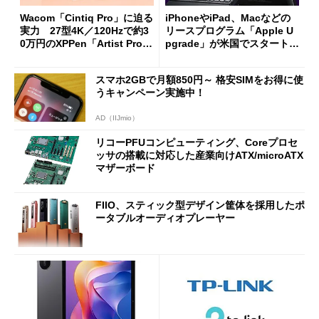
Wacom「Cintiq Pro」に迫る
iPhoneやiPad、Macなどの
実力 27型4K／120Hzで約3
リースプログラム「Apple U
0万円のXPPen「Artist Pro 2
pgrade」が米国でスタート／
7（Gen 2）」でお絵描きして
Bluetooth LEの新規格「Blu
分かった魅力と妥協点
etooth High Data Throughp
スマホ2GBで月額850円～ 格安SIMをお得に使
ut」が明...
うキャンペーン実施中！
AD（IIJmio）
リコーPFUコンピューティング、Coreプロセ
ッサの搭載に対応した産業向けATX/microATX
マザーボード
FIIO、スティック型デザイン筐体を採用したポ
ータブルオーディオプレーヤー