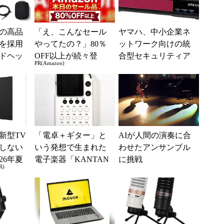
の高品
「え、こんなセール
ヤマハ、中小企業ネ
を採用
やってたの？」80％
ットワーク向けの統
ドヘッ
OFF以上が続々登
合型セキュリティア
PR(Amazon)
品を発売
場！Amazonの本気が
プライアンス
凄すぎる
新型TV
「電卓＋ギター」と
AIが人間の演奏に合
しない
いう発想で生まれた
わせたアンサンブル
26年夏
電子楽器「KANTAN
に挑戦
R)
ル
Play Core」 インス
タコード・ゆ...