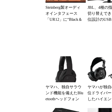
Steinberg製オーディ
JBL、4種の
オインタフェース
切り替えでき
「UR12」に“Black＆
位設計のUS
Copper”カラバリモデ
ンサーマイク
ル
品
ヤマハ、独自サラウ
ヤマハが独自
ンド機能を備えたBlu
位ドライバー
etoothヘッドフォン
したハイエン
「YH-L500A」
ドフォン2製