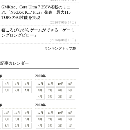
GMKtec、Core Ultra 7 258V搭載のミニ
PC「NucBox K17 Plus」発表 最大115
TOPSのAI性能を実現
（2026年08月07日）
寝ころびながらゲームができる「ゲーミ
ングロングピロー」
（2026年08月06日）
ランキングトップ30
去記事カレンダー
年
2025年
7月
6月
5月
12月
11月
10月
9月
3月
2月
1月
8月
7月
6月
5月
4月
3月
2月
1月
年
2023年
11月
10月
9月
12月
11月
10月
9月
7月
6月
5月
8月
7月
6月
5月
3月
2月
1月
4月
3月
2月
1月