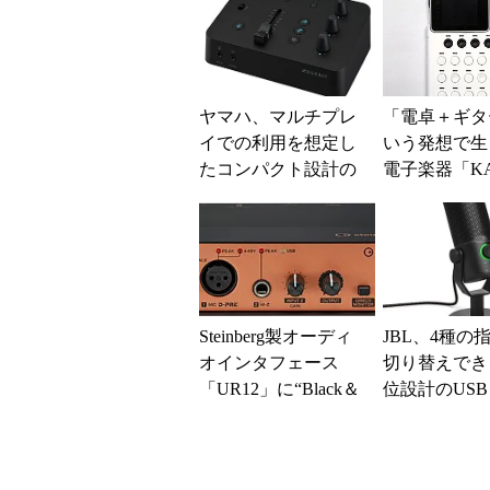
ヤマハ、マルチプレ
「電卓＋ギタ
イでの利用を想定し
いう発想で生
たコンパクト設計の
電子楽器「KA
ゲーミングオーディ
Play Core
オミキサー
タコード・ゆ..
Steinberg製オーディ
JBL、4種の
オインタフェース
切り替えでき
「UR12」に“Black＆
位設計のUS
Copper”カラバリモデ
ンサーマイク
ル
品