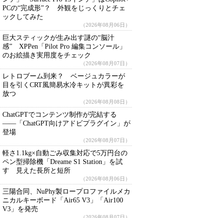
PCの“完成形”？ 外観をじっくりとチェ
ックしてみた
（2026年08月06日）
巨大スティックが生み出す謎の“脳汁
感” XPPen「Pilot Pro 編集コンソール」
のお絵描き実用度をチェック
（2026年08月07日）
レトロブーム到来？ ベージュカラーが
目を引くCRT風簡易水冷キットが異彩を
放つ
（2026年08月08日）
ChatGPTでコンテンツ制作が完結する
――「ChatGPT向けアドビプラグイン」が
登場
（2026年08月07日）
軽さ1.1kg×自動ごみ収集対応で5万円台の
ペン型掃除機「Dreame S1 Station」を試
す 見えた長所と短所
（2026年08月06日）
三陽合同、NuPhy製ロープロファイルメカ
ニカルキーボード「Air65 V3」「Air100
V3」を発売
（2026年08月07日）