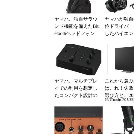
ヤマハ、独自サラウ
ヤマハが独自
ンド機能を備えたBlu
位ドライバー
etoothヘッドフォン
したハイエン
「YH-L500A」
ドフォン2製
ヤマハ、マルチプレ
これから選ぶ
イでの利用を想定し
はこれ！失敗
たコンパクト設計の
選び方と、20
PR(ITmedia PC USE
ゲーミングオーディ
の一押しモデ
オミキサー