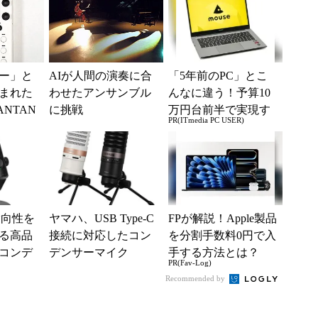
ー」と
AIが人間の演奏に合
「5年前のPC」とこ
まれた
わせたアンサンブル
んなに違う！予算10
NTAN
に挑戦
万円台前半で実現す
PR(ITmedia PC USER)
」 インス
る快適PCライフ
.
指向性を
ヤマハ、USB Type-C
FPが解説！Apple製品
る高品
接続に対応したコン
を分割手数料0円で入
Bコンデ
デンサーマイク
手する方法とは？
PR(Fav-Log)
など3製
Recommended by