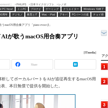
ponsord｜
日本マイクロソフト
レノボ
PHILIPS
ミニPC
プロナビ
ゲーミング
クリエイター
Windows 10終了
AI PC Now!
30周年
デジモノ
教育とIT
Mac・iPad
アキバ
PCパーツの道
チョイ得
cOS用合奏アプリ「piano evoce β」
Iが歌うmacOS用合奏アプリ
[
ITmedia
]
アク
Share
析してボーカルパートをAIが追従再生するmacOS用
 β」を発表、本日無償で提供を開始した。