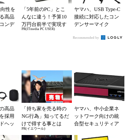
指向性を
「5年前のPC」とこ
ヤマハ、USB Type-C
る高品
んなに違う！予算10
接続に対応したコン
Bコンデ
万円台前半で実現す
デンサーマイク
PR(ITmedia PC USER)
など3製
る快適PCライフ
Recommended by
の高品
「持ち家を売る時の
ヤマハ、中小企業ネ
を採用
NG行為」知ってるだ
ットワーク向けの統
ドヘッ
けで得する事とは
合型セキュリティア
PR(イエウール)
品を発売
プライアンス