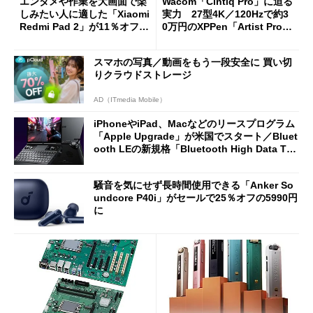
エンタメや作業を大画面で楽
Wacom「Cintiq Pro」に迫る
しみたい人に適した「Xiaomi
実力 27型4K／120Hzで約3
Redmi Pad 2」が11％オフの
0万円のXPPen「Artist Pro 2
2万4980円に
7（Gen 2）」でお絵描きして
分かった魅力と妥協点
スマホの写真／動画をもう一段安全に 買い切
りクラウドストレージ
AD（ITmedia Mobile）
iPhoneやiPad、Macなどのリースプログラム
「Apple Upgrade」が米国でスタート／Bluet
ooth LEの新規格「Bluetooth High Data Thr
oughput」が明...
騒音を気にせず長時間使用できる「Anker So
undcore P40i」がセールで25％オフの5990円
に