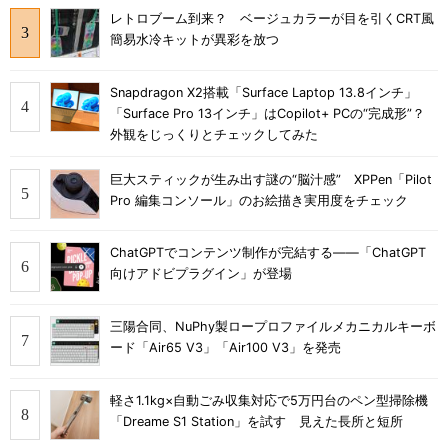
レトロブーム到来？ ベージュカラーが目を引くCRT風
簡易水冷キットが異彩を放つ
Snapdragon X2搭載「Surface Laptop 13.8インチ」
「Surface Pro 13インチ」はCopilot+ PCの“完成形”？
外観をじっくりとチェックしてみた
巨大スティックが生み出す謎の“脳汁感” XPPen「Pilot
Pro 編集コンソール」のお絵描き実用度をチェック
ChatGPTでコンテンツ制作が完結する――「ChatGPT
向けアドビプラグイン」が登場
三陽合同、NuPhy製ロープロファイルメカニカルキーボ
ード「Air65 V3」「Air100 V3」を発売
軽さ1.1kg×自動ごみ収集対応で5万円台のペン型掃除機
「Dreame S1 Station」を試す 見えた長所と短所