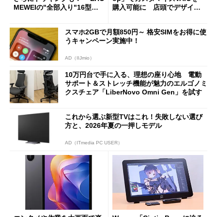
MEWEIの"全部入り"16型モ
購入可能に 店頭でデザイン
バイルディスプレイ「TM-16
や質感を確認しながら購入可
0PW」徹底レビュー
能
スマホ2GBで月額850円～ 格安SIMをお得に使
うキャンペーン実施中！
AD（IIJmio）
10万円台で手に入る、理想の座り心地 電動
サポート＆ストレッチ機能が魅力のエルゴノミ
クスチェア「LiberNovo Omni Gen」を試す
これから選ぶ新型TVはこれ！失敗しない選び
方と、2026年夏の一押しモデル
AD（ITmedia PC USER）