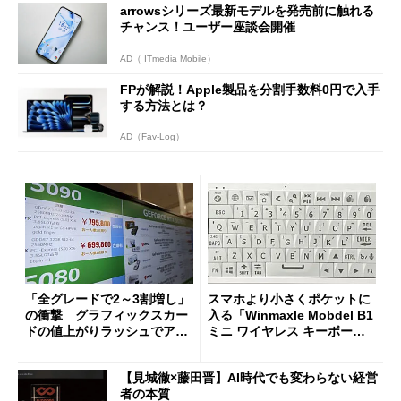
arrowsシリーズ最新モデルを発売前に触れる
チャンス！ユーザー座談会開催
AD（ ITmedia Mobile）
FPが解説！Apple製品を分割手数料0円で入手
する方法とは？
AD（Fav-Log）
「全グレードで2～3割増し」
スマホより小さくポケットに
の衝撃 グラフィックスカー
入る「Winmaxle Mobdel B1
ドの値上がりラッシュでアキ
ミニ ワイヤレス キーボー
バの購入制限が深刻化
ド」がセールで10％オフの37
94円に
【見城徹×藤田晋】AI時代でも変わらない経営
者の本質