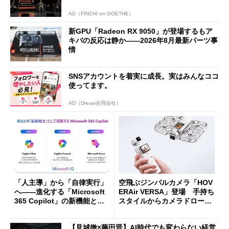
AD（FINCHI on GOETHE）
新GPU「Radeon RX 9050」が登場するもア
キバの反応は静か――2026年8月最新パーツ事
情
SNSアカウントを着実に成長。実はみんなココ
使ってます。
AD（Dreaw合同会社）
「人主導」から「自律実行」
空飛ぶジンバルカメラ「HOV
へ――進化する「Microsoft
ERAir VERSA」登場 手持ち
365 Copilot」の新機能とエ
スタイルからカメラドローン
ージェントAIの現在地
に合体変形
【見城徹×藤田晋】AI時代でも変わらない経営