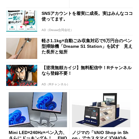
ムセールで41％オフの10万69
98円に
SNSアカウントを着実に成長。実はみんなココ
使ってます。
AD（Dreaw合同会社）
軽さ1.1kg×自動ごみ収集対応で5万円台のペン
型掃除機「Dreame S1 Station」を試す 見え
た長所と短所
【逆境無頼カイジ】無料配信中！Rチャンネル
なら登録不要！
AD（Rチャンネル）
Mini LED×240Hz×ペン入力、
ノジマの「VAIO Shop in Sh
さらにドッキングも！ EHO
op」でカスタマイズVAIOを