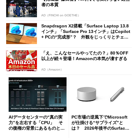
者の本質
AD（FINCHI on GOETHE）
Snapdragon X2搭載「Surface Laptop 13.8
インチ」「Surface Pro 13インチ」はCopilot
+ PCの“完成形”？ 外観をじっくりとチェッ
クしてみた
「え、こんなセールやってたの？」80％OFF
以上が続々登場！Amazonの本気が凄すぎる
AD（Amazon）
AIデータセンターの“真の実
PC市場の逆風下でMicrosoft
力”を左右する「CPU」 そ
が仕掛ける“サプライズ”と
の復権の背景にあるものと
は？ 2026年後半のSurface
は？
新製品を予想する