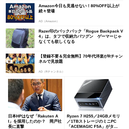
Amazon今日も見逃せない！80%OFF以上が
続々登場
AD（Amazon）
Razer印のバックパック「Rogue Backpack V
4」は、タフで収納力バツグン ゲーマーじゃ
なくても欲しくなる
【登録不要＆完全無料】70年代洋楽がRチャン
ネルで見放題
AD（Rチャンネル）
日本HPはなぜ「Rakuten A
Ryzen 7 H255／24GBメモリ
I」を採用したのか？ 岡戸社
／1TBストレージのミニPC
長に直撃
「ACEMAGIC F5A」がタイ