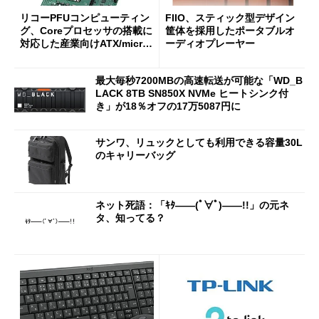
リコーPFUコンピューティン
FIIO、スティック型デザイン
グ、Coreプロセッサの搭載に
筐体を採用したポータブルオ
対応した産業向けATX/micro
ーディオプレーヤー
ATXマザーボード
最大毎秒7200MBの高速転送が可能な「WD_B
LACK 8TB SN850X NVMe ヒートシンク付
き」が18％オフの17万5087円に
サンワ、リュックとしても利用できる容量30L
のキャリーバッグ
ネット死語：「ｷﾀ――(ﾟ∀ﾟ)――!!」の元ネ
タ、知ってる？