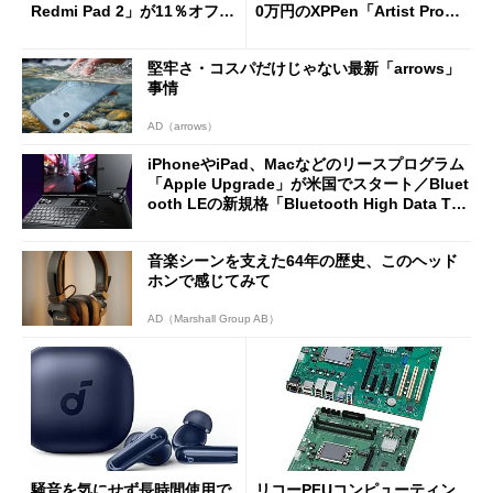
Redmi Pad 2」が11％オフの
0万円のXPPen「Artist Pro 2
2万4980円に
7（Gen 2）」でお絵描きして
分かった魅力と妥協点
堅牢さ・コスパだけじゃない最新「arrows」
事情
AD（arrows）
iPhoneやiPad、Macなどのリースプログラム
「Apple Upgrade」が米国でスタート／Bluet
ooth LEの新規格「Bluetooth High Data Thr
oughput」が明...
音楽シーンを支えた64年の歴史、このヘッド
ホンで感じてみて
AD（Marshall Group AB）
騒音を気にせず長時間使用で
リコーPFUコンピューティン