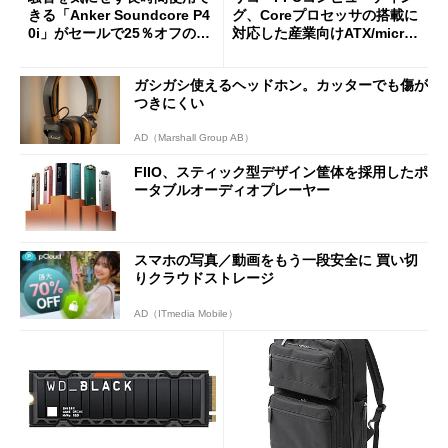
きる「Anker Soundcore P4
グ、Coreプロセッサの搭載に
0i」がセールで25％オフの59
対応した産業向けATX/micro
90円に
ATXマザーボード
ガシガシ使えるヘッドホン。カッターでも傷が
つきにくい
AD（Marshall Group AB）
FIIO、スティック型デザイン筐体を採用したポ
ータブルオーディオプレーヤー
スマホの写真／動画をもう一段安全に 買い切
りクラウドストレージ
AD（ITmedia Mobile）