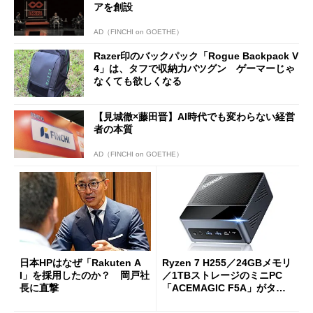
アを創設
AD（FINCHI on GOETHE）
Razer印のバックパック「Rogue Backpack V
4」は、タフで収納力バツグン ゲーマーじゃ
なくても欲しくなる
【見城徹×藤田晋】AI時代でも変わらない経営
者の本質
AD（FINCHI on GOETHE）
日本HPはなぜ「Rakuten A
Ryzen 7 H255／24GBメモリ
I」を採用したのか？ 岡戸社
／1TBストレージのミニPC
長に直撃
「ACEMAGIC F5A」がタイ
ムセールで41％オフの10万69
98円に