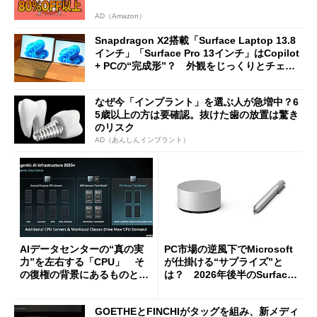
AD（Amazon）
Snapdragon X2搭載「Surface Laptop 13.8
インチ」「Surface Pro 13インチ」はCopilot
+ PCの“完成形”？ 外観をじっくりとチェッ
クしてみた
なぜ今「インプラント」を選ぶ人が急増中？6
5歳以上の方は要確認。抜けた歯の放置は驚き
のリスク
AD（あんしんインプラント）
AIデータセンターの“真の実
PC市場の逆風下でMicrosoft
力”を左右する「CPU」 そ
が仕掛ける“サプライズ”と
の復権の背景にあるものと
は？ 2026年後半のSurface
は？
新製品を予想する
GOETHEとFINCHIがタッグを組み、新メディ