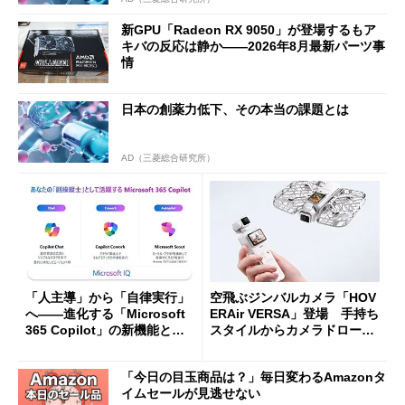
新GPU「Radeon RX 9050」が登場するもア
キバの反応は静か――2026年8月最新パーツ事
情
日本の創薬力低下、その本当の課題とは
AD（三菱総合研究所）
「人主導」から「自律実行」
空飛ぶジンバルカメラ「HOV
へ――進化する「Microsoft
ERAir VERSA」登場 手持ち
365 Copilot」の新機能とエ
スタイルからカメラドローン
ージェントAIの現在地
に合体変形
「今日の目玉商品は？」毎日変わるAmazonタ
イムセールが見逃せない