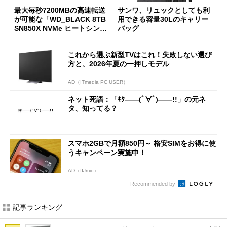
最大毎秒7200MBの高速転送
サンワ、リュックとしても利
が可能な「WD_BLACK 8TB
用できる容量30Lのキャリー
SN850X NVMe ヒートシンク
バッグ
付き」が18％オフの17万508
7円に
これから選ぶ新型TVはこれ！失敗しない選び
方と、2026年夏の一押しモデル
AD（ITmedia PC USER）
ネット死語：「ｷﾀ――(ﾟ∀ﾟ)――!!」の元ネ
タ、知ってる？
スマホ2GBで月額850円～ 格安SIMをお得に使
うキャンペーン実施中！
AD（IIJmio）
Recommended by
記事ランキング