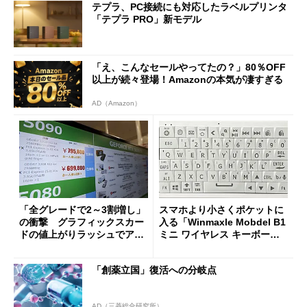
テプラ、PC接続にも対応したラベルプリンタ
「テプラ PRO」新モデル
「え、こんなセールやってたの？」80％OFF
以上が続々登場！Amazonの本気が凄すぎる
AD（Amazon）
「全グレードで2～3割増し」
スマホより小さくポケットに
の衝撃 グラフィックスカー
入る「Winmaxle Mobdel B1
ドの値上がりラッシュでアキ
ミニ ワイヤレス キーボー
バの購入制限が深刻化
ド」がセールで10％オフの37
94円に
「創薬立国」復活への分岐点
AD（三菱総合研究所）