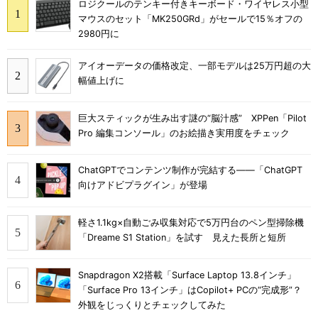
ロジクールのテンキー付きキーボード・ワイヤレス小型
マウスのセット「MK250GRd」がセールで15％オフの
2980円に
アイオーデータの価格改定、一部モデルは25万円超の大
幅値上げに
巨大スティックが生み出す謎の“脳汁感” XPPen「Pilot
Pro 編集コンソール」のお絵描き実用度をチェック
ChatGPTでコンテンツ制作が完結する――「ChatGPT
向けアドビプラグイン」が登場
軽さ1.1kg×自動ごみ収集対応で5万円台のペン型掃除機
「Dreame S1 Station」を試す 見えた長所と短所
Snapdragon X2搭載「Surface Laptop 13.8インチ」
「Surface Pro 13インチ」はCopilot+ PCの“完成形”？
外観をじっくりとチェックしてみた