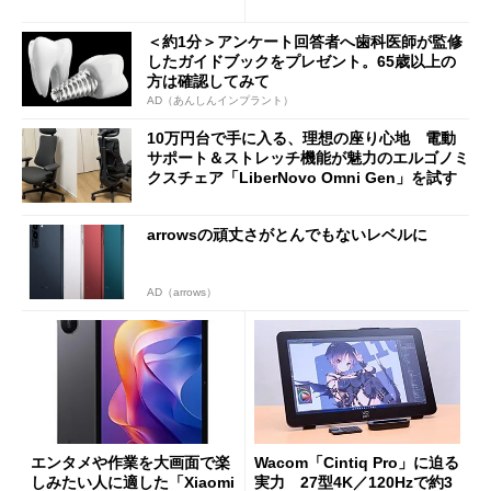
バイルディスプレイ「TM-16
や質感を確認しながら購入可
0PW」徹底レビュー
能
＜約1分＞アンケート回答者へ歯科医師が監修
したガイドブックをプレゼント。65歳以上の
方は確認してみて
AD（あんしんインプラント）
10万円台で手に入る、理想の座り心地 電動
サポート＆ストレッチ機能が魅力のエルゴノミ
クスチェア「LiberNovo Omni Gen」を試す
arrowsの頑丈さがとんでもないレベルに
AD（arrows）
エンタメや作業を大画面で楽
Wacom「Cintiq Pro」に迫る
しみたい人に適した「Xiaomi
実力 27型4K／120Hzで約3