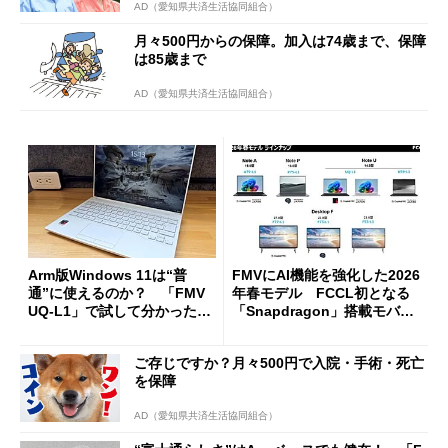
AD（愛知県共済生活協同組合）
月々500円からの保障。加入は74歳まで、保障
は85歳まで
AD（愛知県共済生活協同組合）
Arm版Windows 11は“普
FMVにAI機能を強化した2026
通”に使えるのか？ 「FMV
年春モデル FCCL初となる
UQ-L1」で試して分かった快
「Snapdragon」搭載モバイ
適さと“鬼門”
ルノートPCも
ご存じですか？月々500円で入院・手術・死亡
を保障
AD（愛知県共済生活協同組合）