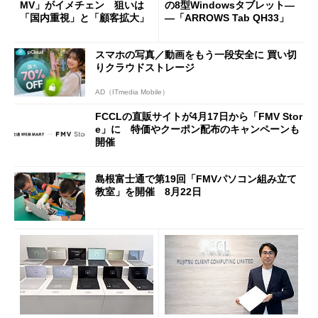
MV」がイメチェン 狙いは
の8型Windowsタブレット―
「国内重視」と「顧客拡大」
―「ARROWS Tab QH33」
スマホの写真／動画をもう一段安全に 買い切
りクラウドストレージ
AD（ITmedia Mobile）
FCCLの直販サイトが4月17日から「FMV Stor
e」に 特価やクーポン配布のキャンペーンも
開催
島根富士通で第19回「FMVパソコン組み立て
教室」を開催 8月22日