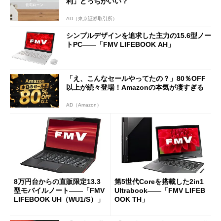
利」どっちがいい？
AD（東京証券取引所）
シンプルデザインを追求した主力の15.6型ノー
トPC――「FMV LIFEBOOK AH」
「え、こんなセールやってたの？」80％OFF
以上が続々登場！Amazonの本気が凄すぎる
AD（Amazon）
8万円台からの直販限定13.3
第5世代Coreを搭載した2in1
型モバイルノート――「FMV
Ultrabook――「FMV LIFEB
LIFEBOOK UH（WU1/S）」
OOK TH」