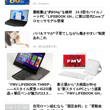
AD（Amazon）
最軽量は“約634g”を維持 13.3型モバイルノ
ートPC「LIFEBOOK UH」に第12世代Coreプ
ロセッサモデル登場
パパ＆ママが“子育てしながら働きやすい”制度
あれこれ
AD（東京証券取引所）
「FMV LIFEBOOK TH90/P」
富士通から“大画面が外せ
――4スタイル変形＋IGZO液
る”新スタイルPCという提案
晶＋筆圧ペンが魅力の13.3型
――「FMV LIFEBOOK GH」
Ultrabookを徹底検証（ベン
チマークテスト編） (1/2)
住宅ローン組むなら「固定金利」と「変動金