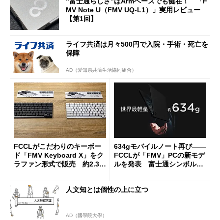
“富士通らしさ”はArmベースでも健在！ 「F
MV Note U（FMV UQ-L1）」実用レビュー
【第1回】
ライフ共済は月々500円で入院・手術・死亡を
保障
AD（愛知県共済生活協同組合）
FCCLがこだわりのキーボー
634gモバイルノート再び――
ド「FMV Keyboard X」をク
FCCLが「FMV」PCの新モデ
ラファン形式で販売 約2.3万
ルを発表 富士通シンボルマ
円から
ークが「FMV」ロゴに
人文知とは個性の上に立つ
AD（國學院大學）