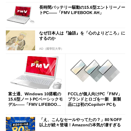
長時間バッテリー駆動の15.6型エントリーノー
トPC――「FMV LIFEBOOK AH」
なぜ日本人は『論語』を「心のよりどころ」に
するのか
AD（國學院大學）
富士通、Windows 10搭載の
FCCLが個人向けPC「FMV」
15.6型ノートPCベーシックモ
ブランドとロゴを一新 新製
デル――「FMV LIFEBOOK
品には初のCopilot+ PCも
AH」
「え、こんなセールやってたの？」80％OFF
以上が続々登場！Amazonの本気が凄すぎる