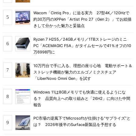
Wacom「Cintiq Pro」に迫る実力 27型4K／120Hzで
約30万円のXPPen「Artist Pro 27（Gen 2）」でお絵描
きして分かった魅力と妥協点
Ryzen 7 H255／24GBメモリ／1TBストレージのミニ
PC「ACEMAGIC F5A」がタイムセールで41％オフの10
万6998円に
10万円台で手に入る、理想の座り心地 電動サポート＆
ストレッチ機能が魅力のエルゴノミクスチェア
「LiberNovo Omni Gen」を試す
Windows 11は8GBメモリでも快適に使えるようにな
る？ 品質向上への取り組みと「26H2」に向けた中間
報告
PC市場の逆風下でMicrosoftが仕掛ける“サプライズ”と
は？ 2026年後半のSurface新製品を予想する