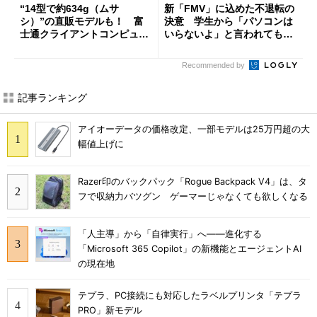
“14型で約634g（ムサ
新「FMV」に込めた不退転の
シ）”の直販モデルも！ 富
決意 学生から「パソコンは
士通クライアントコンピュー
いらないよ」と言われても王
ティングが「FMV LIFEBOO
道を行く理由 FCCLの大隈
K」の新モデルを投入
社長に聞く
Recommended by
記事ランキング
アイオーデータの価格改定、一部モデルは25万円超の大
幅値上げに
Razer印のバックパック「Rogue Backpack V4」は、タ
フで収納力バツグン ゲーマーじゃなくても欲しくなる
「人主導」から「自律実行」へ――進化する
「Microsoft 365 Copilot」の新機能とエージェントAI
の現在地
テプラ、PC接続にも対応したラベルプリンタ「テプラ
PRO」新モデル