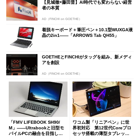
【見城徹×藤田晋】AI時代でも変わらない経営
者の本質
AD（FINCHI on GOETHE）
着脱キーボード＋筆圧ペン＋10.1型WUXGA液
晶の2in1――「ARROWS Tab QH55」
GOETHEとFINCHIがタッグを組み、新メディ
アを創設
AD（FINCHI on GOETHE）
「FMV LIFEBOOK SH90/
ワコム製「リニアペン」に世
M」――Ultrabookと旧型モ
界初対応 第12世代Coreプロ
バイルPCの融合を目指し
セッサ搭載の薄型タブレット
た“欲張り”な13.3型ノート
「FMV LOOX」が6月中旬に