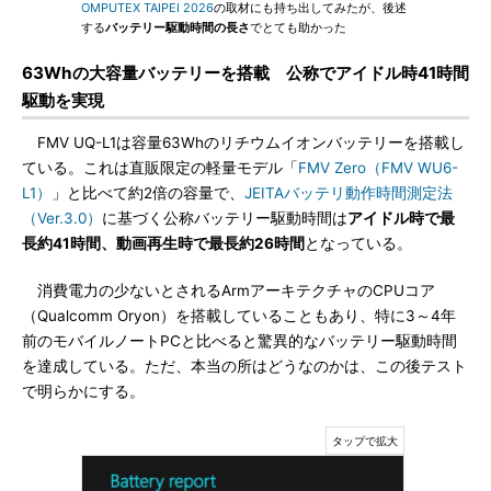
OMPUTEX TAIPEI 2026
の取材にも持ち出してみたが、後述
する
バッテリー駆動時間の長さ
でとても助かった
63Whの大容量バッテリーを搭載 公称でアイドル時41時間
駆動を実現
FMV UQ-L1は容量63Whのリチウムイオンバッテリーを搭載し
ている。これは直販限定の軽量モデル「
FMV Zero（FMV WU6-
L1）
」と比べて約2倍の容量で、
JEITAバッテリ動作時間測定法
（Ver.3.0）
に基づく公称バッテリー駆動時間は
アイドル時で最
長約41時間、動画再生時で最長約26時間
となっている。
消費電力の少ないとされるArmアーキテクチャのCPUコア
（Qualcomm Oryon）を搭載していることもあり、特に3～4年
前のモバイルノートPCと比べると驚異的なバッテリー駆動時間
を達成している。ただ、本当の所はどうなのかは、この後テスト
で明らかにする。