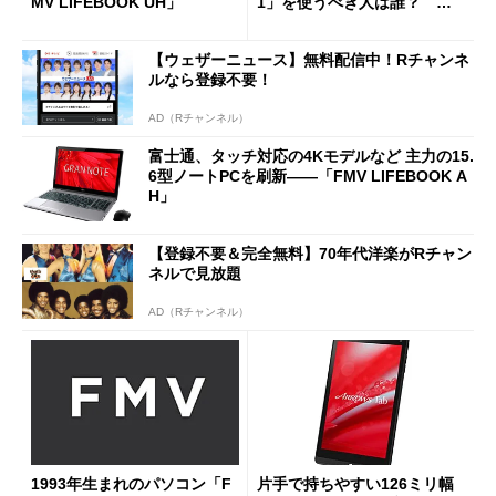
MV LIFEBOOK UH」
1」を使うべき人は誰？ ポ
イントは「軽さ」と「バッテ
リー」
【ウェザーニュース】無料配信中！Rチャンネ
ルなら登録不要！
AD（Rチャンネル）
富士通、タッチ対応の4Kモデルなど 主力の15.
6型ノートPCを刷新――「FMV LIFEBOOK A
H」
【登録不要＆完全無料】70年代洋楽がRチャン
ネルで見放題
AD（Rチャンネル）
1993年生まれのパソコン「F
片手で持ちやすい126ミリ幅