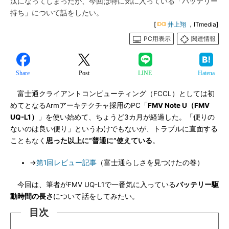
汰になってしまったが、今回は特に気に入っている「バッテリー
持ち」について話をしたい。
[
井上翔
，ITmedia]
PC用表示
関連情報
Share
Post
LINE
Hatena
富士通クライアントコンピューティング（FCCL）としては初
めてとなるArmアーキテクチャ採用のPC「
FMV Note U（FMV
UQ-L1）
」を使い始めて、ちょうど3カ月が経過した。「便りの
ないのは良い便り」というわけでもないが、トラブルに直面する
こともなく
思った以上に“普通に”使えている
。
→
第1回レビュー記事
（富士通らしさを見つけたの巻）
今回は、筆者がFMV UQ-L1で一番気に入っている
バッテリー駆
動時間の長さ
について話をしてみたい。
目次