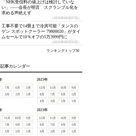
「NHK受信料の値上げは検討していな
い」――会長が明言 スクランブル化を
求める声絶えず
（2026年08月07日）
工事不要で14畳まで冷房可能「タンスの
ゲン スポットクーラー 79800020」がタイ
ムセールで10％オフの5万3999円に
（2026年08月05日）
ランキングトップ30
去記事カレンダー
年
2025年
7月
6月
5月
12月
11月
10月
9月
3月
2月
1月
8月
7月
6月
5月
4月
3月
2月
1月
年
2023年
11月
10月
9月
12月
11月
10月
9月
7月
6月
5月
8月
7月
6月
5月
3月
2月
1月
4月
3月
2月
1月