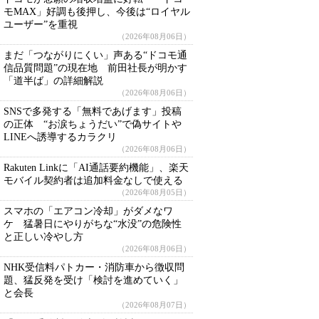
モMAX」好調も後押し、今後は“ロイヤル
ユーザー”を重視
（2026年08月06日）
まだ「つながりにくい」声ある“ドコモ通
信品質問題”の現在地 前田社長が明かす
「道半ば」の詳細解説
（2026年08月06日）
SNSで多発する「無料であげます」投稿
の正体 “お涙ちょうだい”で偽サイトや
LINEへ誘導するカラクリ
（2026年08月06日）
Rakuten Linkに「AI通話要約機能」、楽天
モバイル契約者は追加料金なしで使える
（2026年08月05日）
スマホの「エアコン冷却」がダメなワ
ケ 猛暑日にやりがちな“水没”の危険性
と正しい冷やし方
（2026年08月06日）
NHK受信料パトカー・消防車から徴収問
題、猛反発を受け「検討を進めていく」
と会長
（2026年08月07日）