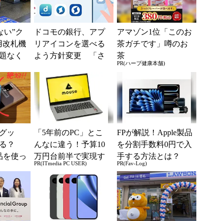
えない”ク
ドコモの銀行、アプ
アマゾン1位「このお
用改札機
リアイコンを選べる
茶ガチです」噂のお
題なく
よう方針変更 「さ
茶
PR(ハーブ健康本舗)
「交通
まざまなご意見・ご
ー...
要望を踏まえ」
グッ
「5年前のPC」とこ
FPが解説！Apple製品
ある？
んなに違う！予算10
を分割手数料0円で入
品を使っ
万円台前半で実現す
手する方法とは？
PR(ITmedia PC USER)
PR(Fav-Log)
と
る快適PCライフ