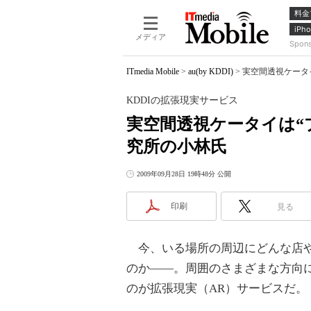
料金
iPho
メディア
Spon
ITmedia Mobile
>
au(by KDDI)
>
実空間透視ケータイ
KDDIの拡張現実サービス
実空間透視ケータイは“
究所の小林氏
2009年09月28日 19時48分 公開
印刷
見る
今、いる場所の周辺にどんな店や
のか――。周囲のさまざまな方向
のが拡張現実（AR）サービスだ。