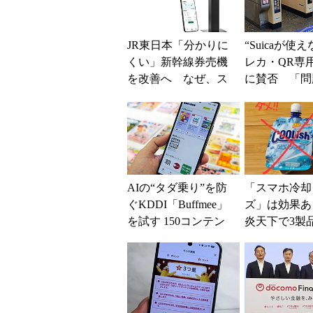
JR東日本「分かりに
“Suicaが使
くい」新幹線券売機
レカ・QR専
を改善へ なぜ、ス
に賛否 「問
マホではなく「駅で
運用できる」
の最短1分購入」を実
系ICの方がスム
現？
AIの“タダ乗り”を防
「スマホ冷却
ぐKDDI「Buffmee」
ズ」は効果
を試す 150コンテン
炎天下で3製
ツの連携に価値ある
て分かったこ
が、回答に...