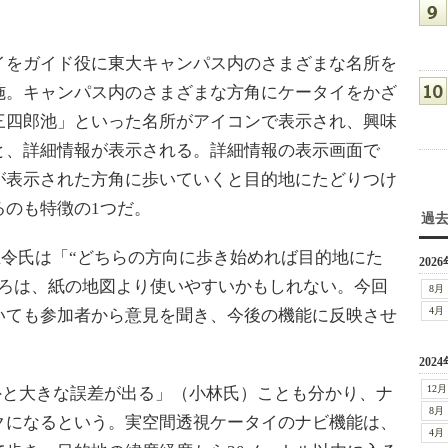
をガイド役に東大キャンパス内のさまざまな名所を
施。キャンパス内のさまざまな方角にケータイをかざ
三四郎池」といった名所がアイコンで表示され、興味
と、詳細情報が表示される。詳細情報の表示画面で
が表示された方角に歩いていくと目的地にたどりつけ
るのも特徴の1つだ。
過
亜令氏は「“どちらの方向に歩き始めれば目的地にた
2026
ころは、紙の地図より使いやすいかもしれない。今回
8月
4月
いても参加者から意見を聞き、今後の機能に反映させ
2024
12月
外と大きな誤差が出る」（小林氏）ことも分かり、ナ
8月
クになるという。実空間透視ケータイのナビ機能は、
4月