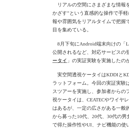
リアルの空間にさまざまな情報を
かざす”という直感的な操作で手
報や雰囲気をリアルタイムで把握で
目を集めている。
8月下旬にAndroid端末向けの「L
公開されるなど、対応サービスの登
ータイ
」の実証実験を実施したの
実空間透視ケータイはKDDIとK
ラットフォーム。今回の実証実験
スツアーを実施し、参加者からの
視ケータイは、CEATECやワイ
はあるが、一定の広さがある一般
から募った10代、20代、30代の
で得た操作性やUI、ナビ機能の使