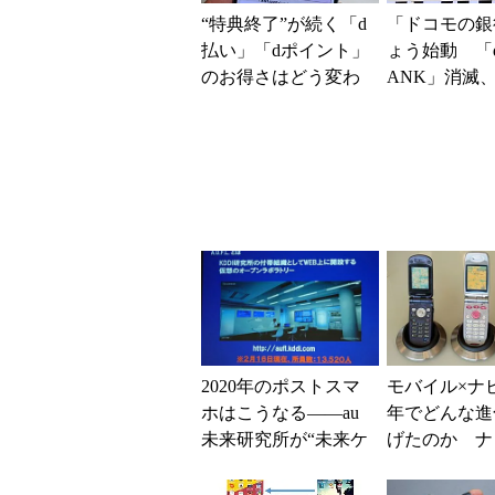
“特典終了”が続く「d
「ドコモの銀
払い」「dポイント」
ょう始動 「d
のお得さはどう変わ
ANK」消滅、
るのか これからは
5％還元 強
「dカード」の利用が
解説
得...
2020年のポストスマ
モバイル×ナビ
ホはこうなる――au
年でどんな進
未来研究所が“未来ケ
げたのか ナ
ータイ”の構想を発表
ムとともに振