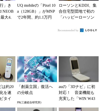
行」き
UQ mobileの「Pixel 10
ローソンとKDDI、集
 NEOB
a（128GB）」がMNP
合住宅型団地で初の
最大4.
で2年間、約1.1万円
「ハッピーローソン
みは何か
に【スマホお得...
タウン」をオープ
ン リモート接客、
Recommended by
ビデオ通...
は約20
「創薬立国」復活へ
auの「3Dナビ」に初
化を遂
の分岐点
対応！ 音楽機能も
ビタイ
充実した「WIN W43
PR(三菱総合研究所)
り返る
T」（懐かしのケータ
イ）