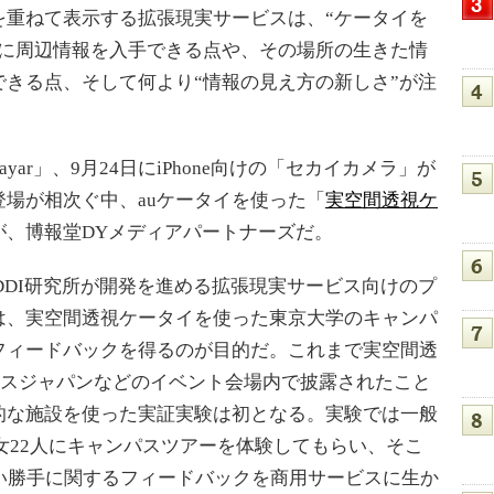
重ねて表示する拡張現実サービスは、“ケータイを
軽に周辺情報を入手できる点や、その場所の生きた情
きる点、そして何より“情報の見え方の新しさ”が注
ayar」、9月24日にiPhone向けの「セカイカメラ」が
場が相次ぐ中、auケータイを使った「
実空間透視ケ
が、博報堂DYメディアパートナーズだ。
DDI研究所が開発を進める拡張現実サービス向けのプ
は、実空間透視ケータイを使った東京大学のキャンパ
フィードバックを得るのが目的だ。これまで実空間透
ヤレスジャパンなどのイベント会場内で披露されたこと
的な施設を使った実証実験は初となる。実験では一般
男女22人にキャンパスツアーを体験してもらい、そこ
い勝手に関するフィードバックを商用サービスに生か