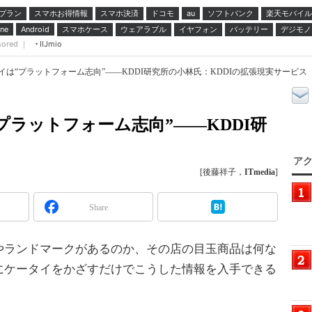
プラン
スマホお得情報
スマホ決済
ドコモ
ソフトバンク
楽天モバイル
au
スマホケース
ウェアラブル
イヤフォン
バッテリー
デジモノ
ne
Android
sored ｜
IIJmio
は“プラットフォーム志向”――KDDI研究所の小林氏：KDDIの拡張現実サービス（1
プラットフォーム志向”――KDDI研
アク
[後藤祥子，
ITmedia
]
Share
ランドマークがあるのか、その店の目玉商品は何な
にケータイをかざすだけでこうした情報を入手できる