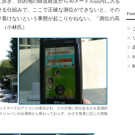
歩き、目的地の緯度経度から30メートル以内に入る
せる仕組みで、ここで正確な測位ができないと、その
Fee
り着けないという事態が起こりかねない。「測位の高
」（小林氏）
ンドマークのアイコンが表示され、どの方角に何があるかを直感的
スジャパンの出展時から変わっておらず、かざす角度に応じた情報