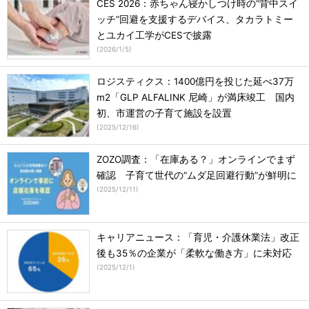
CES 2026：赤ちゃん寝かしつけ時の“背中スイ
ッチ”回避を支援するデバイス、タカラトミー
とユカイ工学がCESで披露
(
2026/1/5
)
ロジスティクス：1400億円を投じた延べ37万
m2「GLP ALFALINK 尼崎」が満床竣工 国内
初、市運営の子育て施設を設置
(
2025/12/16
)
ZOZO調査：「在庫ある？」オンラインでまず
確認 子育て世代の“ムダ足回避行動”が鮮明に
(
2025/12/11
)
キャリアニュース：「育児・介護休業法」改正
後も35％の企業が「柔軟な働き方」に未対応
(
2025/12/1
)