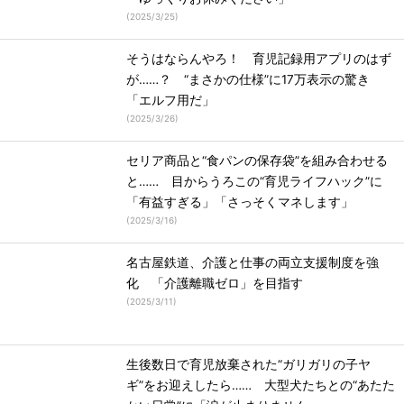
(
2025/3/25
)
そうはならんやろ！ 育児記録用アプリのはず
が……？ “まさかの仕様”に17万表示の驚き
「エルフ用だ」
(
2025/3/26
)
セリア商品と“食パンの保存袋”を組み合わせる
と…… 目からうろこの“育児ライフハック”に
「有益すぎる」「さっそくマネします」
(
2025/3/16
)
名古屋鉄道、介護と仕事の両立支援制度を強
化 「介護離職ゼロ」を目指す
(
2025/3/11
)
生後数日で育児放棄された“ガリガリの子ヤ
ギ”をお迎えしたら…… 大型犬たちとの“あたた