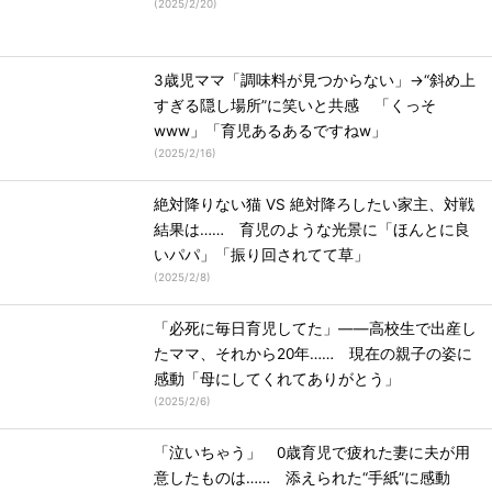
(
2025/2/20
)
3歳児ママ「調味料が見つからない」→“斜め上
すぎる隠し場所”に笑いと共感 「くっそ
www」「育児あるあるですねw」
(
2025/2/16
)
絶対降りない猫 VS 絶対降ろしたい家主、対戦
結果は…… 育児のような光景に「ほんとに良
いパパ」「振り回されてて草」
(
2025/2/8
)
「必死に毎日育児してた」――高校生で出産し
たママ、それから20年…… 現在の親子の姿に
感動「母にしてくれてありがとう」
(
2025/2/6
)
「泣いちゃう」 0歳育児で疲れた妻に夫が用
意したものは…… 添えられた“手紙”に感動