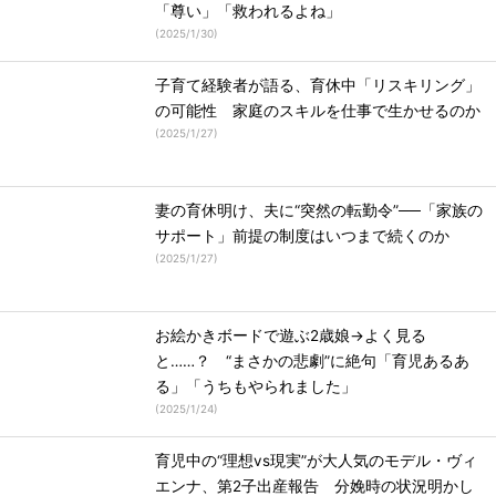
「尊い」「救われるよね」
(
2025/1/30
)
子育て経験者が語る、育休中「リスキリング」
の可能性 家庭のスキルを仕事で生かせるのか
(
2025/1/27
)
妻の育休明け、夫に“突然の転勤令”──「家族の
サポート」前提の制度はいつまで続くのか
(
2025/1/27
)
お絵かきボードで遊ぶ2歳娘→よく見る
と……？ “まさかの悲劇”に絶句「育児あるあ
る」「うちもやられました」
(
2025/1/24
)
育児中の“理想vs現実”が大人気のモデル・ヴィ
エンナ、第2子出産報告 分娩時の状況明かし