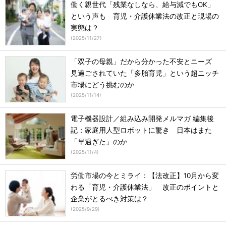
働く親世代「残業なしなら、給与減でもOK」
という声も 育児・介護休業法の改正と現場の
実態は？
(
2025/11/27
)
「双子の母親」だから分かった不安とニーズ
見過ごされていた「多胎育児」という超ニッチ
市場にどう挑むのか
(
2025/11/14
)
電子機器設計／組み込み開発メルマガ 編集後
記：家庭用人型ロボットに驚き 日本はまた
「早過ぎた」のか
(
2025/11/4
)
労働市場の今とミライ：【法改正】10月から変
わる「育児・介護休業法」 改正のポイントと
企業がとるべき対策は？
(
2025/9/29
)