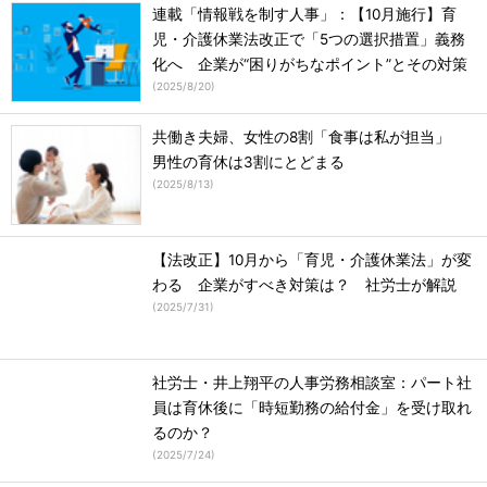
連載「情報戦を制す人事」：【10月施行】育
児・介護休業法改正で「5つの選択措置」義務
化へ 企業が“困りがちなポイント”とその対策
(
2025/8/20
)
共働き夫婦、女性の8割「食事は私が担当」
男性の育休は3割にとどまる
(
2025/8/13
)
【法改正】10月から「育児・介護休業法」が変
わる 企業がすべき対策は？ 社労士が解説
(
2025/7/31
)
社労士・井上翔平の人事労務相談室：パート社
員は育休後に「時短勤務の給付金」を受け取れ
るのか？
(
2025/7/24
)