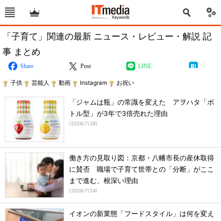
「子育て」関連の最新 ニュース・レビュー・解説 記
事 まとめ
Share
Post
LINE
子供
芸能人
動画
Instagram
お祝い
「ジャムは瓶」の常識を変えた アヲハタ「ボ
トル型」が3年で3倍売れた理由
(
2026/7/28
)
働き方の見取り図：京都・八幡市長の産休取得
に賛否 職場で子育て世帯との「分断」がここ
まで進む、根深い理由
(
2026/7/24
)
イオンの新業態「フードスタイル」は何を変え