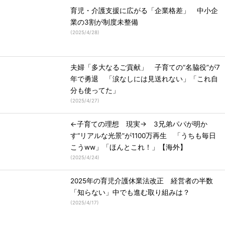
育児・介護支援に広がる「企業格差」 中小企
業の3割が制度未整備
(
2025/4/28
)
夫婦「多大なるご貢献」 子育ての“名脇役”が7
年で勇退 「涙なしには見送れない」「これ自
分も使ってた」
(
2025/4/27
)
←子育ての理想 現実→ 3兄弟パパが明か
す“リアルな光景”が1100万再生 「うちも毎日
こうww」「ほんとこれ！」【海外】
(
2025/4/24
)
2025年の育児介護休業法改正 経営者の半数
「知らない」中でも進む取り組みは？
(
2025/4/17
)