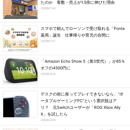
たのか 客数・売上が1.5倍に伸びた理由
(
2026/7/4
)
スマホで頼んでローソンで受け取れる「Ponta
薬局」誕生 仕事帰りや育児の合間に
(
2026/7/1
)
「Amazon Echo Show 5（第3世代）」が65％
オフの4500円に
(
2026/3/3
)
デスクの前に座ってプレイできないなら、“ポ
ータブルゲーミングPC”という選択肢はア
リ？ 元Switchユーザーが「ROG Xbox Ally
X」を試したら
(
2026/2/4
)