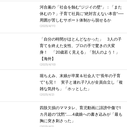
河合薫の「社会を蝕む“ジジイの壁”」：「また
休むの？」子育て社員に“絶対言えない本音”──
周囲が苦しむサポート体制から脱せるか
(
2025/4/11
)
「自分の時間がほとんどなかった」 3人の子
育てを終えた女性、プロの手で驚きの大変
身！ 「20歳若く見える」「別人のよう！」
【海外】
(
2025/4/10
)
堀ちえみ、末娘が卒業＆社会人で“長年の子育
て”も完！ 実子と連れ子7人が全員自立し「複
雑な気持ち」「ホッとした」
(
2025/4/2
)
四肢欠損のママタレ、育児動画に誹謗中傷で1
カ月超の“沈黙”……4歳娘への書き込みが「最も
胸に突き刺さった」
(
2025/4/1
)