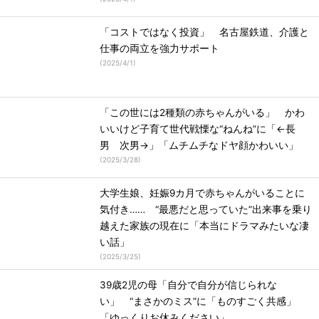
「コストではなく投資」 名古屋鉄道、介護と
仕事の両立を強力サポート
(
2025/4/1
)
「この世には2種類の赤ちゃんがいる」 かわ
いいけど子育て世代戦慄な“ねんね”に「←長
男 次男→」「ムチムチなドヤ顔かわいい」
(
2025/3/28
)
大学生娘、妊娠9カ月で赤ちゃんがいることに
気付き…… “最悪だと思っていた”出来事を乗り
越えた家族の現在に「本当にドラマみたいな凄
い話」
(
2025/3/25
)
39歳2児の母「自分で自分が信じられな
い」 “まさかのミス”に「ものすごく共感」
「ゆっくりお休みください」