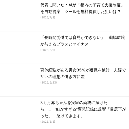
代表に聞いた：AIが「都内の子育て支援制度」
を自動提案 ツールを無料提供した狙いは？
(
2025/7/3
)
「長時間労働では育児ができない」 職場環境
が与えるプラスとマイナス
(
2025/6/1
)
育休経験がある男女35％が退職を検討 夫婦で
互いの理想の働き方に差
(
2025/5/23
)
3カ月赤ちゃんを実家の両親に預けた
ら…… “細かすぎる”育児記録に反響「目尻下が
った」「泣けてきます」
(
2025/5/5
)