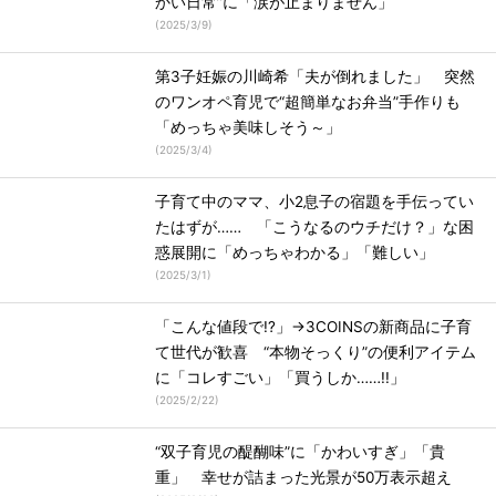
かい日常”に「涙が止まりません」
(
2025/3/9
)
第3子妊娠の川崎希「夫が倒れました」 突然
のワンオペ育児で“超簡単なお弁当”手作りも
「めっちゃ美味しそう～」
(
2025/3/4
)
子育て中のママ、小2息子の宿題を手伝ってい
たはずが…… 「こうなるのウチだけ？」な困
惑展開に「めっちゃわかる」「難しい」
(
2025/3/1
)
「こんな値段で!?」→3COINSの新商品に子育
て世代が歓喜 “本物そっくり”の便利アイテム
に「コレすごい」「買うしか……!!」
(
2025/2/22
)
“双子育児の醍醐味”に「かわいすぎ」「貴
重」 幸せが詰まった光景が50万表示超え