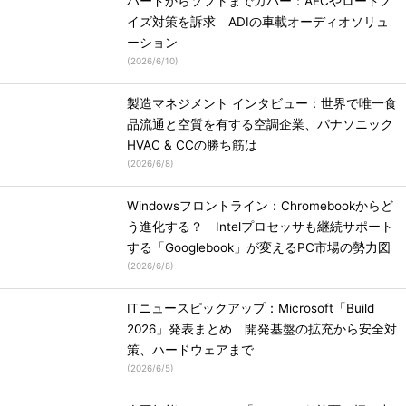
ハードからソフトまでカバー：AECやロードノ
イズ対策を訴求 ADIの車載オーディオソリュ
ーション
(
2026/6/10
)
製造マネジメント インタビュー：世界で唯一食
品流通と空質を有する空調企業、パナソニック
HVAC & CCの勝ち筋は
(
2026/6/8
)
Windowsフロントライン：Chromebookからど
う進化する？ Intelプロセッサも継続サポート
する「Googlebook」が変えるPC市場の勢力図
(
2026/6/8
)
ITニュースピックアップ：Microsoft「Build
2026」発表まとめ 開発基盤の拡充から安全対
策、ハードウェアまで
(
2026/6/5
)