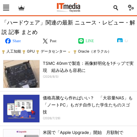
「ハードウェア」関連の最新 ニュース・レビュー・解
説 記事 まとめ
Share
Post
LINE
人工知能
GPU
データセンター
Oracle（オラクル）
TSMC 40nmで製造：画像鮮明化を1チップで実
現 組み込みも容易に
(
2026/8/5
)
価格高騰なら作ればいい？ 「大容量NAS」も
「ノートPC」もガチ自作した学生たちのスゴ
技
(
2026/7/29
)
米国で「Apple Upgrade」開始 月額制で