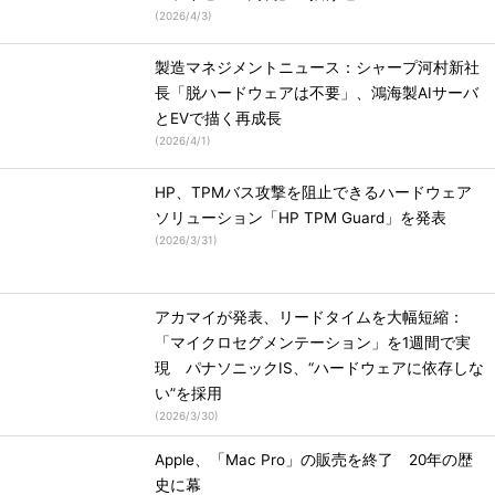
(
2026/4/3
)
製造マネジメントニュース：シャープ河村新社
長「脱ハードウェアは不要」、鴻海製AIサーバ
とEVで描く再成長
(
2026/4/1
)
HP、TPMバス攻撃を阻止できるハードウェア
ソリューション「HP TPM Guard」を発表
(
2026/3/31
)
アカマイが発表、リードタイムを大幅短縮：
「マイクロセグメンテーション」を1週間で実
現 パナソニックIS、“ハードウェアに依存しな
い”を採用
(
2026/3/30
)
Apple、「Mac Pro」の販売を終了 20年の歴
史に幕