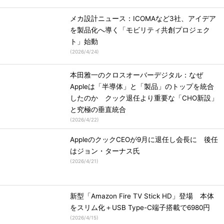
メカ設計ニュース：ICOMAなど3社、アイデア
を製品化へ導く「モビリティ共創プロジェク
ト」始動
(
2026/4/24
)
本田雅一のクロスオーバーデジタル：なぜ
Appleは「半導体」と「製品」のトップを統合
したのか クック退任より重要な「CHO新設」
と究極の垂直統合
(
2026/4/22
)
AppleのクックCEOが9月に退任し会長に 後任
はジョン・ターナス氏
(
2026/4/21
)
新型「Amazon Fire TV Stick HD」登場 本体
をスリム化＋USB Type-C端子搭載で6980円
(
2026/4/15
)