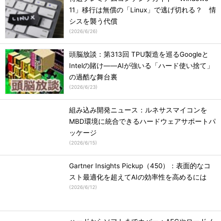
11」移行は無償の「Linux」で逃げ切れる？ 情
シスを襲う代償
(
2026/6/26
)
頭脳放談：第313回 TPU製造を巡るGoogleと
Intelの賭け――AIが強いる「ハード使い捨て」
の過酷な舞台裏
(
2026/6/23
)
組み込み開発ニュース：ルネサスマイコンを
MBD環境に統合できるハードウェアサポートパ
ッケージ
(
2026/6/15
)
Gartner Insights Pickup（450）：表面的なコ
スト最適化を超えてAIの効率性を高めるには
(
2026/6/12
)