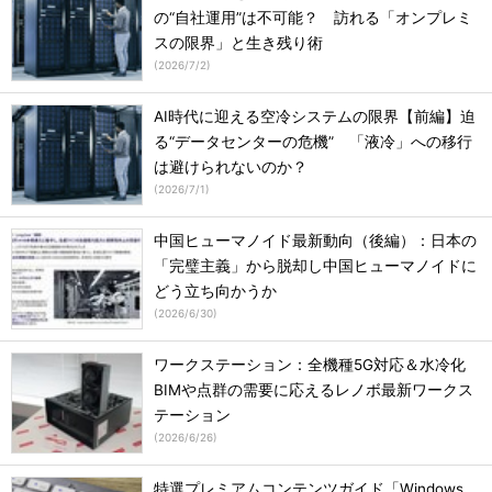
の“自社運用”は不可能？ 訪れる「オンプレミ
スの限界」と生き残り術
(
2026/7/2
)
AI時代に迎える空冷システムの限界【前編】迫
る“データセンターの危機” 「液冷」への移行
は避けられないのか？
(
2026/7/1
)
中国ヒューマノイド最新動向（後編）：日本の
「完璧主義」から脱却し中国ヒューマノイドに
どう立ち向かうか
(
2026/6/30
)
ワークステーション：全機種5G対応＆水冷化
BIMや点群の需要に応えるレノボ最新ワークス
テーション
(
2026/6/26
)
特選プレミアムコンテンツガイド「Windows