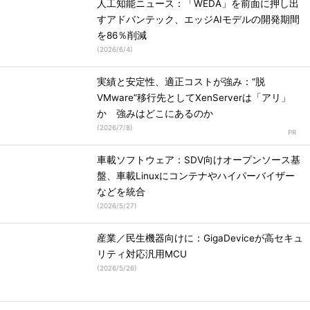
人工知能ニュース：「WEDA」を前面に押し出
すアドバンテック、エッジAIモデルの開発期間
を86％削減
(
2026/6/4
)
実績と安定性、適正コストが強み：“脱
VMware”移行先としてXenServerは「アリ」
か 強みはどこにあるのか
(
2026/7/8
)
車載ソフトウェア：SDV向けオープンソース基
盤、車載Linuxにコンテナやハイパーバイザー
などを統合
(
2026/5/27
)
産業／民生機器向けに：GigaDeviceが高セキュ
リティ対応汎用MCU
(
2026/5/26
)