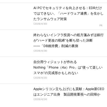
AI PCでセキュリティを向上させる：EDRだけ
ではできない、「ハードウェア連携」を生かし
たランサムウェア対策
(
2026/4/30
)
終わらないインフラ投資への処方箋みずほ銀行
が“ハード更改の呪縛”を断ち切った決断
――「DB維持費」削減の裏側
(
2026/4/28
)
自分用ウィジェットが作れる
Nothing「Phone（4a）Pro」は“使って楽しい
スマホ”の完成形かもしれない
(
2026/4/25
)
Appleシリコン立ち上げにも貢献：Apple新CEO
はエンジニア出身 製品開発重視への回帰か
(
2026/4/24
)