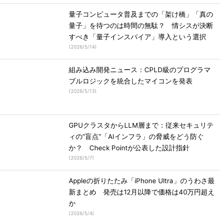
量子コンピュータ普及までの「架け橋」「真の
量子」を待つのは時間の無駄？ 情シスが決断
すべき「量子インスパイア」導入という選択
(
2026/5/14
)
組み込み開発ニュース：CPLD級のプログラマ
ブルロジックを統合したマイコンを発表
(
2026/5/13
)
GPUクラスタからLLM層まで：従来セキュリテ
ィの“盲点”「AIインフラ」の脅威をどう防ぐ
か？ Check Pointが公表した設計指針
(
2026/5/7
)
Appleの折りたたみ「iPhone Ultra」のうわさ最
新まとめ 発売は12月以降で価格は40万円超え
か
(
2026/5/4
)