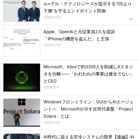
ル×デル・テクノロジーズが提示する“OSより
下層”を守るエンドポイント防御
(
2026/7/13
)
Apple、OpenAIと元従業員2人を提訴
「iPhoneの機密を盗んだ」と主張
(
2026/7/11
)
Microsoft、Xboxで約3200人を削減し4スタジ
オを分離――「われわれの事業は健全でない」
とCEO
(
2026/7/7
)
Windowsフロントライン：GUIからAIエージェ
ントへ Microsoftが示す次世代基盤「Project
Solara」とは
(
2026/7/3
)
AI時代に迎える空冷システムの限界【後編】AI