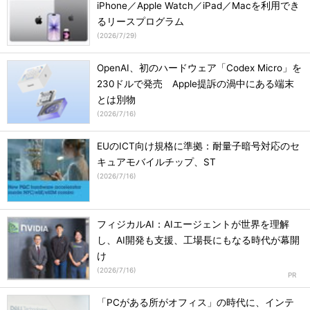
iPhone／Apple Watch／iPad／Macを利用でき
るリースプログラム
(
2026/7/29
)
OpenAI、初のハードウェア「Codex Micro」を
230ドルで発売 Apple提訴の渦中にある端末
とは別物
(
2026/7/16
)
EUのICT向け規格に準拠：耐量子暗号対応のセ
キュアモバイルチップ、ST
(
2026/7/16
)
フィジカルAI：AIエージェントが世界を理解
し、AI開発も支援、工場長にもなる時代が幕開
け
(
2026/7/16
)
「PCがある所がオフィス」の時代に、インテ