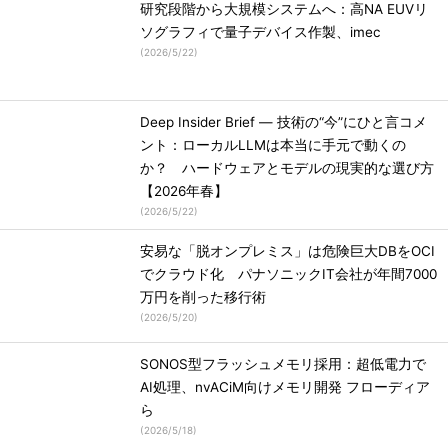
研究段階から大規模システムへ：高NA EUVリ
ソグラフィで量子デバイス作製、imec
(
2026/5/22
)
Deep Insider Brief ― 技術の“今”にひと言コメ
ント：ローカルLLMは本当に手元で動くの
か？ ハードウェアとモデルの現実的な選び方
【2026年春】
(
2026/5/22
)
安易な「脱オンプレミス」は危険巨大DBをOCI
でクラウド化 パナソニックIT会社が年間7000
万円を削った移行術
(
2026/5/20
)
SONOS型フラッシュメモリ採用：超低電力で
AI処理、nvACiM向けメモリ開発 フローディア
ら
(
2026/5/18
)