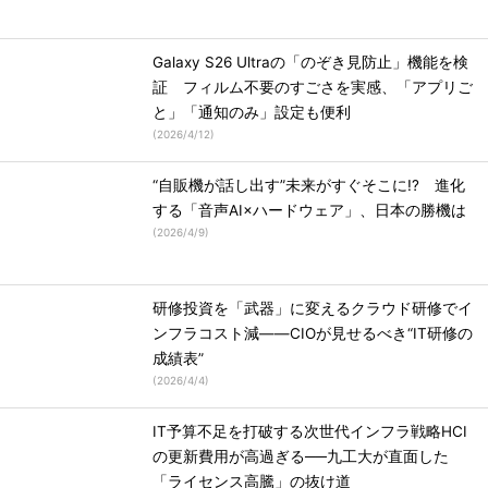
Galaxy S26 Ultraの「のぞき見防止」機能を検
証 フィルム不要のすごさを実感、「アプリご
と」「通知のみ」設定も便利
(
2026/4/12
)
“自販機が話し出す”未来がすぐそこに!? 進化
する「音声AI×ハードウェア」、日本の勝機は
(
2026/4/9
)
研修投資を「武器」に変えるクラウド研修でイ
ンフラコスト減――CIOが見せるべき“IT研修の
成績表”
(
2026/4/4
)
IT予算不足を打破する次世代インフラ戦略HCI
の更新費用が高過ぎる──九工大が直面した
「ライセンス高騰」の抜け道