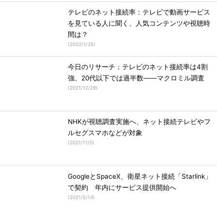
テレビのネット接続率：テレビで動画サービス
を見ている人に聞く、人気コンテンツや視聴時
間は？
(
2022/1/25
)
今日のリサーチ：テレビのネット接続率は4割
強、20代以下では過半数――マクロミル調査
(
2021/12/29
)
NHKが視聴調査実施へ、ネット接続テレビやフ
ルセグスマホなどが対象
(
2021/11/5
)
GoogleとSpaceX、衛星ネット接続「Starlink」
で契約 年内にサービス提供開始へ
(
2021/5/14
)