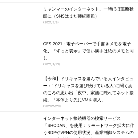
ミャンマーのインターネット、一時ほぼ遮断状
態に（SNSはまだ接続困難）
(
2021/2/8
)
CES 2021：電子ペーパーで手書きメモを電子
化、『ずっと表示』で使い勝手は紙のメモと同
じ
(
2021/1/13
)
【令和】ドリキャスを遊んでいる人インタビュ
ー：“ドリキャスを遊び続けている人”に聞くあ
のころの思い出「夜中、家族に隠れてネット接
続」「本体より先にVMを購入」
(
2020/5/29
)
インターネット接続機器の検索サービス
「SHODAN」を使用：リモートワーク拡大に伴
うRDPやVPNの使用状況、産業制御システムの