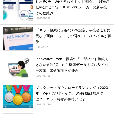
社用PCを「Wi-Fi使わずネット接続」「月額通
信料は“ゼロ”」 KDDI×PCメーカーの新事業、
その仕組み
(
2025/1/22
)
「ネット接続に必要なAPN設定、事業者ごとに
異なり面倒……」 その悩み、HISモバイルが解
決
(
2024/8/20
)
Innovative Tech：職場の「一部ネット接続で
きない規制PC」から機密データを盗むサイバ
ー攻撃 米研究者らが発表
(
2024/5/13
)
ブックレットダウンロードランキング（2023
年）Wi-Fi 7がすぐそこ、Wi-Fi 6Eは無意味
に？ ネット接続の裏技とは？
(
2023/12/30
)