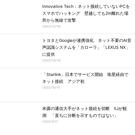
Innovative Tech：ネット接続していないPCを
スマホでハッキング 壁越しでも2m離れた場
所から無線で攻撃
(
2022/12/19
)
トヨタとGoogleが連携強化 ネット不要のAI音
声認識システムを「カローラ」「LEXUS NX」
に提供
(
2022/10/14
)
「Starlink」日本でサービス開始 衛星経由で
ネット接続 アジア初
(
2022/10/11
)
米露の通信大手がネット接続を切断 IIJが観
測 「直ちに分断を示すものではない」
(
2022/3/7
)