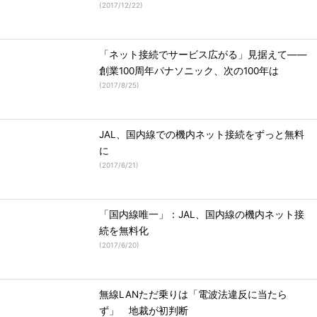
(
2017/12/22
)
「ネット接続でサービス広がる」見据えて――
創業100周年パナソニック、次の100年は
(
2017/8/25
)
JAL、国内線での機内ネット接続をずっと無料
に
(
2017/6/21
)
「国内線唯一」：JAL、国内線の機内ネット接
続を無料化
(
2017/6/20
)
無線LANただ乗りは「電波法違反に当たら
ず」 地裁が初判断