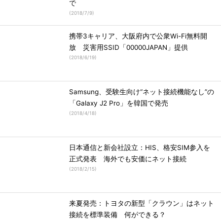
で
(
2018/7/9
)
携帯3キャリア、大阪府内で公衆Wi-Fi無料開
放 災害用SSID「00000JAPAN」提供
(
2018/6/19
)
Samsung、受験生向け“ネット接続機能なし”の
「Galaxy J2 Pro」を韓国で発売
(
2018/4/18
)
日本通信と新会社設立：HIS、格安SIM参入を
正式発表 海外でも安価にネット接続
(
2018/2/15
)
来夏発売：トヨタの新型「クラウン」はネット
接続を標準装備 何ができる？