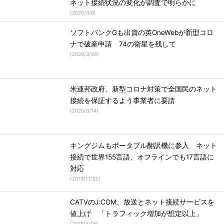
ネット接続状況の変化が調査で明らかに
(
2020/4/6
)
ソフトバンクGも出資の英OneWebが新型コロ
ナで破産申請 74の衛星を残して
(
2020/3/28
)
米連邦政府、新型コロナ対策で全国民のネット
接続を保証するよう事業者に要請
(
2020/3/14
)
キングジムもポータブル翻訳機に参入 ネット
接続で世界155言語、オフラインでも17言語に
対応
(
2019/11/20
)
CATVのJ:COM、放送とネット接続サービスを
値上げ 「トラフィック増加が想定以上」
(
2019/4/18
)