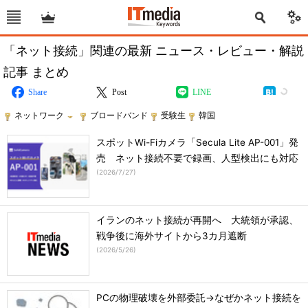
「ネット接続」関連の最新 ニュース・レビュー・解説
記事 まとめ
Share
Post
LINE
ネットワーク
ブロードバンド
受験生
韓国
スポットWi-Fiカメラ「Secula Lite AP-001」発
売 ネット接続不要で録画、人型検出にも対応
(
2026/7/27
)
イランのネット接続が再開へ 大統領が承認、
戦争後に海外サイトから3カ月遮断
(
2026/5/26
)
PCの物理破壊を外部委託→なぜかネット接続を