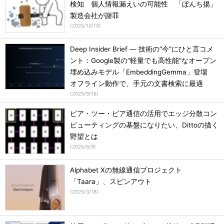
検知 個人情報漏えいの可能性 「ぼんち揚」
製造会社が謝罪
(
2025/10/10
)
Deep Insider Brief ― 技術の“今”にひと言コメ
ント：Google製の“軽量でも高性能”なオープン
埋め込みモデル「EmbeddingGemma」登場
オフライン動作で、手元の文書検索に最適
(
2025/9/16
)
ピア・ツー・ピア通信の活用でエッジ分散コン
ピューティングの基盤になりたい、Dittoの描く
野望とは
(
2025/6/9
)
Alphabet Xの無線通信プロジェクト
「Taara」、スピンアウト
(
2025/3/18
)