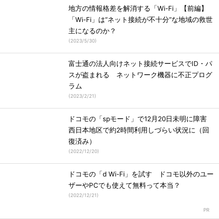
地方の情報格差を解消する「Wi-Fi」【前編】
「Wi-Fi」は“ネット接続が不十分”な地域の救世
主になるのか？
(
2023/5/30
)
富士通の法人向けネット接続サービスでID・パ
スが盗まれる ネットワーク機器に不正プログ
ラム
(
2023/2/21
)
ドコモの「spモード」で12月20日未明に障害
西日本地区で約2時間利用しづらい状況に（回
復済み）
(
2022/12/20
)
ドコモの「d Wi-Fi」を試す ドコモ以外のユー
ザーやPCでも使えて無料って本当？
(
2022/12/21
)