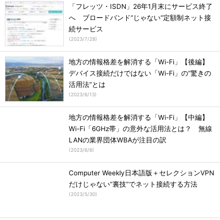
「フレッツ・ISDN」26年1月末にサービス終了
へ ブロードバンド“じゃない”定額制ネット接
続サービス
(
2023/7/28
)
地方の情報格差を解消する「Wi-Fi」【後編】
デバイス接続だけではない「Wi-Fi」の“驚きの
活用法”とは
(
2023/6/13
)
地方の情報格差を解消する「Wi-Fi」【中編】
Wi-Fi「6GHz帯」の意外な活用法とは？ 無線
LANの業界団体WBAが注目の訳
(
2023/6/6
)
Computer Weekly日本語版＋セレクションVPN
だけじゃない“裏技”でネット接続する方法
(
2023/5/30
)