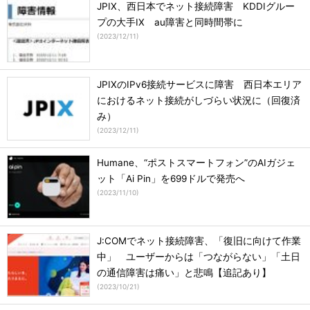
JPIX、西日本でネット接続障害 KDDIグルー
プの大手IX au障害と同時間帯に
(
2023/12/11
)
JPIXのIPv6接続サービスに障害 西日本エリア
におけるネット接続がしづらい状況に（回復済
み）
(
2023/12/11
)
Humane、“ポストスマートフォン”のAIガジェ
ット「Ai Pin」を699ドルで発売へ
(
2023/11/10
)
J:COMでネット接続障害、「復旧に向けて作業
中」 ユーザーからは「つながらない」「土日
の通信障害は痛い」と悲鳴【追記あり】
(
2023/10/21
)