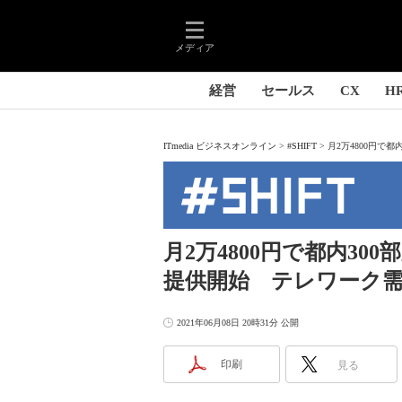
メディア
経営
セールス
CX
H
ITmedia ビジネスオンライン
#SHIFT
月2万4800円で都
月2万4800円で都内30
提供開始 テレワーク
2021年06月08日 20時31分 公開
印刷
見る