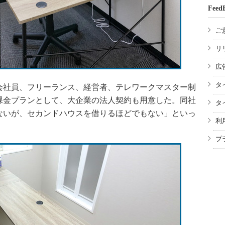
Feed
ご
リ
広
タ
社員、フリーランス、経営者、テレワークマスター制
課金プランとして、大企業の法人契約も用意した。同社
タ
ないが、セカンドハウスを借りるほどでもない」といっ
利
。
プ