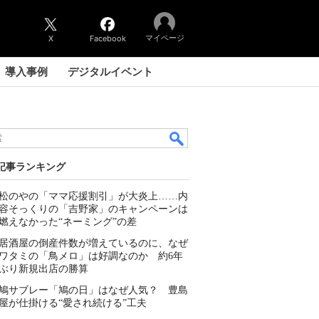
マイページ
X
Facebook
導入事例
デジタルイベント
記事ランキング
松のやの「ママ応援割引」が大炎上……内
容そっくりの「吉野家」のキャンペーンは
燃えなかった“ネーミング”の差
居酒屋の倒産件数が増えているのに、なぜ
ワタミの「鳥メロ」は好調なのか 約6年
ぶり新規出店の勝算
鳩サブレー「鳩の日」はなぜ人気？ 豊島
屋が仕掛ける“愛され続ける”工夫