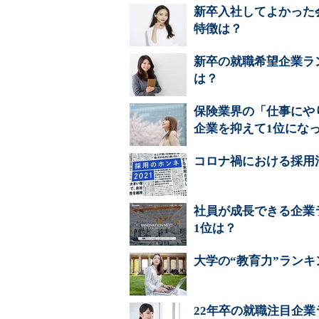
新卒入社してよかった
特徴は？
新卒の就職希望企業ラ
は？
保険業界の「仕事にや
企業を抑えて1位にな
コロナ禍における採用
社員が成長できる企業ラ
1位は？
大学の“教育力”ランキ
22年卒の就職注目企