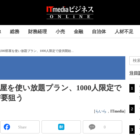
R
総務
財務経理
小売
金融
自治体
人材不足
内300部屋を使い放題プラン、1000人限定で提供開始...
注目
0部屋を使い放題プラン、1000人限定で
需要狙う
[
らいら
，
ITmedia
]
Share
0