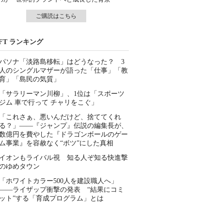
ご購読はこちら
IFT ランキング
パソナ「淡路島移転」はどうなった？ 3
人のシングルマザーが語った「仕事」「教
育」「島民の気質」
「サラリーマン川柳」、1位は「スポーツ
ジム 車で行って チャリをこぐ」
「これさぁ、悪いんだけど、捨ててくれ
る？」――『ジャンプ』伝説の編集長が、
数億円を費やした『ドラゴンボールのゲー
ム事業』を容赦なく“ボツ”にした真相
イオンもライバル視 知る人ぞ知る快進撃
のゆめタウン
「ホワイトカラー500人を建設職人へ」
――ライザップ衝撃の発表 “結果にコミ
ット”する「育成プログラム」とは