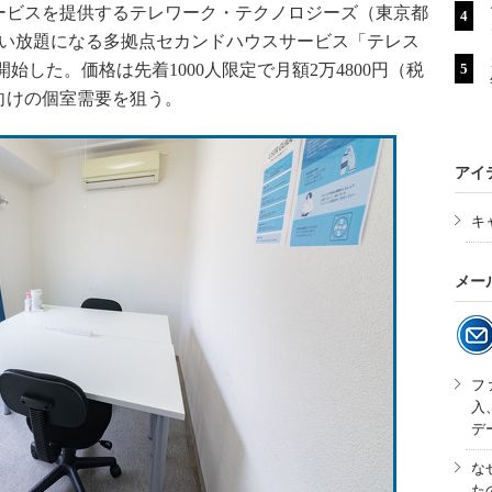
ビスを提供するテレワーク・テクノロジーズ（東京都
が使い放題になる多拠点セカンドハウスサービス「テレス
始した。価格は先着1000人限定で月額2万4800円（税
向けの個室需要を狙う。
アイ
キ
メー
フ
入
デ
な
た