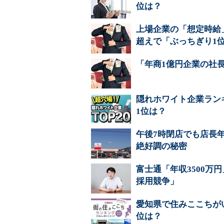
位は？
上場企業の「想定時給」
超えで「ぶっちぎり1
「年商1億円企業の社
隠れホワイト企業ランキ
1位は？
午後7時閉店でも店長年
絶好調の秘密
富士通「年収3500万
採用競争」
愛知県で住みここちが
位は？