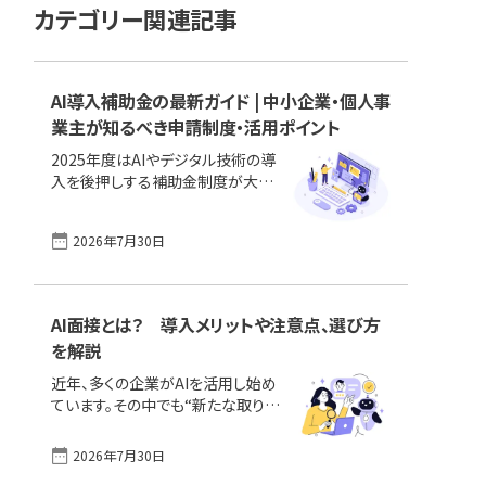
カテゴリー関連記事
AI導入補助金の最新ガイド | 中小企業・個人事
業主が知るべき申請制度・活用ポイント
2025年度はAIやデジタル技術の導
入を後押しする補助金制度が大きく
拡充されました。IT導入補助金やも
のづくり補助金、新事業進出補助
2026年7月30日
金、省力化投資補助金、自治体の独
自支援まで、AI活用に役立つ最新の
公的支援策を網羅的に解説します。
初めて申請を検討する方でも、この
AI面接とは？ 導入メリットや注意点、選び方
記事を読めば「自社に合った補助金
を解説
が分かる」「失敗しない準備ができ
る」内容となっています。 なお、本記
近年、多くの企業がAIを活用し始め
事はまず、2025年度制度の公募終
ています。その中でも“新たな取り組
了が迫るなかでの「駆け込み版」と
み”として注目されているのが「AI面
して情報を整理しました。一部に
接」です。AIを活用することで、採用
2026年7月30日
2026年にまたがって公募スケジュ
担当者の負担を軽減し、公平な評価
ールが設定されている制度もありま