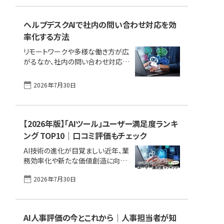
が可能になるとされています。一方
す。2026年1月から2月の最終締め
で、いくつかの課題もあります。 本記
切りを狙う企業はもちろん、次年度
事では、AI面接の仕組みや導入のメ
ヘルプデスクAIで社内の問い合わせ対応を効
の活用を [&hellip;]
リット・デメリット、ツールの選び方に
率化する方法
ついて詳しく解説します。採用の効率
リモートワークや多様な働き方が広
化を目指す企業の方は、ぜひ最後ま
がるなか、社内の問い合わせ対応に
でご覧ください。 この1ページで理
頭を悩ませる場面も増えてきまし
解！ビジネス向けAIツールの主な機
た。「質問が多くて担当者の手が足り
能、メリット／デメリット、選定ポイン
2026年7月30日
ない」「いつも同じ内容の問い合わせ
ト｜おすすめ製品をタイプ別に比較
が繰り返される」「ナレッジがうまく
AI面接とは？AI面接のメリットAI面
共有できていない」など、こんな課題
接の注意点AI面接ツールの選び方
を感じている方も少なくありません。
【2026年版】「AIツール」ユーザー満足度ランキ
AI面接の併用も [&hellip;]
そんな現場で今、注目されているの
ング TOP10｜口コミ評価もチェック
がAIヘルプデスクの活用です。AIが
AI技術の進化が目覚ましい近年、業
24時間体制で問い合わせに即対応
務効率化や新たな価値創造に向け
し、ナレッジの一元化や属人化の防
てAIツールの導入を積極的に検討
止にもつながります。 この記事では、
2026年7月30日
する企業が急増しています。一方で、
AIヘルプデスクの仕組みや導入メリ
AIに関連する製品やサービスが多
ット、現場で実感できる変化を紹介
種多様に矢継ぎ早に登場し、また驚
していきます。 この1ページで理解！
くほど早く「AI」が一般層にまで普及
ビジネス向けAIツールの主な機能、
AI人事評価の今とこれから｜人事担当者が知
し始めたことから、「一体どれを選べ
メリット／デメリッ [&hellip;]