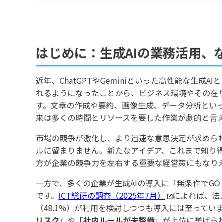
はじめに：生成AIの業務活用、
近年、ChatGPTやGeminiといった高性能な生
れるようになったことから、ビジネス環境やその在
す。文章の作成や要約、画像生成、データ分析といっ
来は多くの時間とリソースを要した作業が劇的と言
市場の競争が激化し、より迅速な意思決定が求められ
ルに留まりません。新たなアイデア、これまで知り
方が企業の競争力を左右する重要な経営策にもなり
一方で、多くの企業が生成AIの導入に「無条件でG
です。
ICT総研の調査（2025年7月）
によれば、法
（48.1%）が利用を検討しつつも導入には至って
リスク
」や「
社内ルールが未整備
」が上位に挙げら