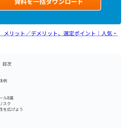
資料を一括ダウンロード
能、メリット／デメリット、選定ポイント｜人気・
目次
体例
ール8選
リスク
性を広げよう