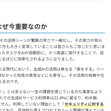
なぜ今重要なのか
成AIとその活用シーンが驚異の早さで一般化し、その実力が知ら
り方も大きく変革していることは皆さんもご存じだと思いま
たタスクをAIが自動的に、かつ高速に実行することで、従
えるほどに効率化されるようになりました。
る現代において、生成AIの活用は単なる「楽をする」ツー
得なかった知見の発見などにも寄与し、その活用の有無や仕
えるのです。
O！」とは言えない一定の課題を感じているのも事実なよう
人での生成AIサービス利用率は21.4%に留まり、約半数
いません。利用していない理由として「
セキュリティに対する
れており、具体的な導入プロセスやルール整備が進んでいな