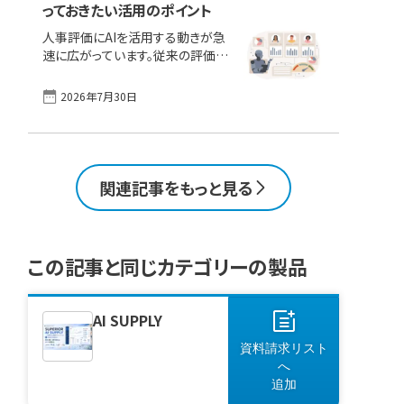
っておきたい活用のポイント
ばよいのか」と製品・ツールの選定が
難しくなっている、「よく分からない
人事評価にAIを活用する動きが急
し、セキュリティが心配とも聞く」とい
速に広がっています。従来の評価は、
った壁で導入計画が進まない企業
不公平さや評価者の負担、基準の曖
の声も聞かれます。 本記事では、実
昧さといった課題を抱えてきました。
2026年7月30日
際にAIツールを導入したユーザーか
AIを導入することで、データに基づく
らの高い満足度・口コミ評価を得て
客観的で効率的な評価が可能にな
いる製品・サービスの2026年6月現
り、従業員の納得感や組織全体の生
在の満足度ランキングをご紹介しま
産性向上につながります。この記事
す。それぞれのツールの特徴を理解
では、AI人事評価の仕組みやメリッ
関連記事をもっと見る
し [&hellip;]
ト、導入に伴う注意点、システム選定
のポイント、そして注目のサービスま
でを分かりやすく解説します。 この1
ページで理解！AIツールの主な機
この記事と同じカテゴリーの製品
能、メリット／デメリット、選定ポイン
ト｜人気・定番・おすすめの製品をチ
ェック AI人事評価とは？AI人事評価
AI SUPPLY
を導入するメリットAI人事評価のデ
メリット・注 [&hellip;]
資料請求リスト
へ
追加