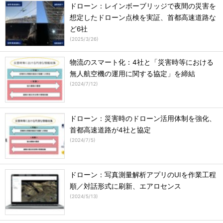
ドローン：レインボーブリッジで夜間の災害を
想定したドローン点検を実証、首都高速道路な
ど6社
(
2025/3/26
)
物流のスマート化：4社と「災害時等における
無人航空機の運用に関する協定」を締結
(
2024/7/12
)
ドローン：災害時のドローン活用体制を強化、
首都高速道路が4社と協定
(
2024/7/5
)
ドローン：写真測量解析アプリのUIを作業工程
順／対話形式に刷新、エアロセンス
(
2024/5/13
)