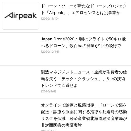
ドローン：ソニーが新たなドローンプロジェク
ト「Airpeak」、エアロセンスとは別事業か
(
2020/11/10
)
Japan Drone2020：1回のフライトで50キロ飛
べるドローン、数百haの測量が1回の飛行で
(
2020/10/14
)
製造マネジメントニュース：企業が消費者の信
頼を失う「テック・クラッシュ」、5つの技術
トレンドで回避せよ
(
2020/8/6
)
オンラインで診療と服薬指導、ドローンで薬を
配送：診療や服薬に関する指導や配送時の感染
リスクを低減 経済産業省北海道経済産業局が
非対面医療の実証実験