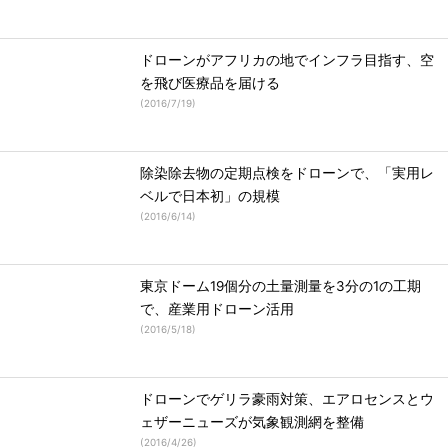
ドローンがアフリカの地でインフラ目指す、空
を飛び医療品を届ける
(
2016/7/19
)
除染除去物の定期点検をドローンで、「実用レ
ベルで日本初」の規模
(
2016/6/14
)
東京ドーム19個分の土量測量を3分の1の工期
で、産業用ドローン活用
(
2016/5/18
)
ドローンでゲリラ豪雨対策、エアロセンスとウ
ェザーニューズが気象観測網を整備
(
2016/4/26
)