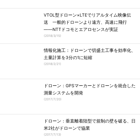
VTOL型ドローン×LTEでリアルタイム映像伝
送 一般的ドローンより遠方、高速に飛行
――NTTドコモとエアロセンスが実証
(
2018/3/15
)
情報化施工：ドローンで切盛土工事を効率化、
土量計算を3分の1に短縮
(
2018/2/21
)
ドローン：GPSマーカーとドローンを統合した
測量システムを開発
(
2017/7/20
)
ドローン：垂直離着陸型で規制の壁を破る、日
米2社がドローンで協業
(
2017/7/13
)