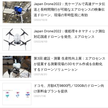
Japan Drone2022：光ケーブルで高速データ伝
送と長時間飛行が可能なエアロセンスの映像伝
送ドローン、現場の常時監視に有効
(
2022/10/3
)
Japan Drone2022：後処理キネマティック測位
対応国産ドローンを発売、エアロセンス
(
2022/6/10
)
第3回 建設・測量 生産性向上展：エアロセンス
が提案する測量現場の3Dモデル作成を自動化
するドローンソリューション
(
2021/8/31
)
ドコモ、月額4万9800円／120GBのドローン向
け新料金プランを提供
(
2021/7/8
)