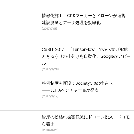
情報化施工：GPSマーカーとドローンが連携、
建設測量とデータ処理を効率化
(
2017/7/5
)
CeBIT 2017：「TensorFlow」でから揚げ配膳
ときゅうりの仕分けを自動化、Googleがアピー
ル
(
2017/3/28
)
特例制度も新設：Society5.0の推進へ
――JEITAベンチャー賞が発表
(
2017/3/17
)
沿岸の松枯れ被害低減にドローン投入、ドコモ
ら着手
(
2016/9/21
)