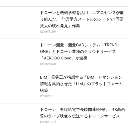
ドローンと機械学習を活用：エアロセンスが取
り組んだ、「1万平方メートルのシートで1円硬
貨大の破れ発見」作業
(
2019/1/25
)
ドローン測量：測量CADシステム「TREND-
ONE」とドローン業務のクラウドサービス
「AEROBO Cloud」が連携
(
2018/10/31
)
BIM：長谷工が構想する「BIM」とマンション
情報を集約させた「LIM」のプラットフォーム
構築
(
2018/8/8
)
ドローン：有線給電で長時間連続飛行、4K高画
質のライブ映像を伝送するドローンサービス
(
2018/7/27
)