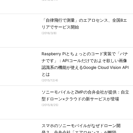
「自律飛行で測量」のエアロセンス、全国8エ
リアでサービス開始
(
2016/3/8
)
Raspberry Piとちょっとのコード実装で「バナ
ナです」：APIコールだけでおよそ欲しい画像
認識系の機能が使えるGoogle Cloud Vision API
とは
(
2015/12/4
)
ソニーモバイルとZMPの合弁会社が提供：自立
型ドローン×クラウドの新サービスが登場
(
2015/8/25
)
スマホのソニーモバイルがなぜドローン開
発？ 合弁会社「エアロセンス」が離陸