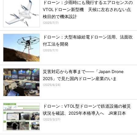
ドローン：少雨時にも飛行するエアロセンスの
VTOLドローン新型機 天候に左右されない点
検目的で機体設計
(
2025/7/7
)
ドローン：大型有線給電ドローン活用、法面吹
付工法を開発
(
2025/7/1
)
災害対応から有事まで――「Japan Drone
2025」で見た国内ドローン産業のいま
(
2025/6/24
)
ドローン：VTOL型ドローンで鉄道設備の被災
状況を確認、2025年本格導入へ JR東日本
(
2025/3/27
)