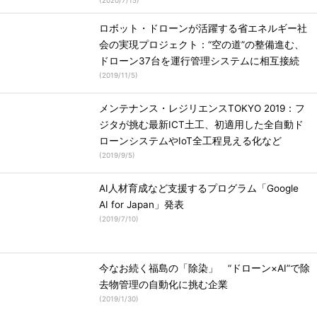
(
2020/7/15
)
ロボット・ドローンが活躍する省エネルギー社
会の実現プロジェクト：“空の道”の整備進む、
ドローン37台を運行管理システムに相互接続
(
2019/11/5
)
メンテナンス・レジリエンスTOKYO 2019：フ
ジタが挑む最新ICT土工、初適用した全自動ド
ローンシステムやIoT全工程見える化など
(
2019/9/5
)
AI人材育成など支援するプログラム「Google
AI for Japan」発表
(
2019/7/10
)
今なお続く福島の「除染」 “ドローン×AI”で除
去物管理の自動化に挑む企業
(
2019/1/30
)