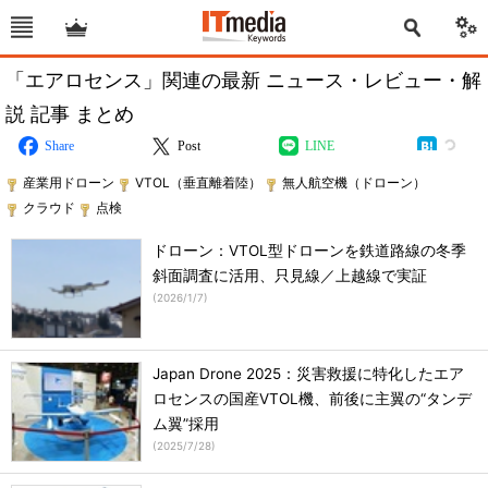
「エアロセンス」関連の最新 ニュース・レビュー・解
説 記事 まとめ
Share
Post
LINE
産業用ドローン
VTOL（垂直離着陸）
無人航空機（ドローン）
クラウド
点検
ドローン：VTOL型ドローンを鉄道路線の冬季
斜面調査に活用、只見線／上越線で実証
(
2026/1/7
)
Japan Drone 2025：災害救援に特化したエア
ロセンスの国産VTOL機、前後に主翼の“タンデ
ム翼”採用
(
2025/7/28
)