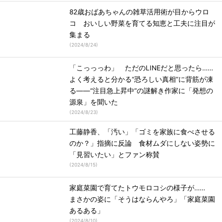
82歳おばあちゃんの雑草活用術が目からウロ
コ おいしい野菜を育てる知恵と工夫に注目が
集まる
(
2024/8/24
)
「こっっっわ」 ただのLINEだと思ったら……
よく考えると分かる“恐ろしい真相”に背筋が凍
る――“注目急上昇中”の謎解き作家に「発想の
源泉」を聞いた
(
2024/8/23
)
工藤静香、「汚い」「ゴミを家族に食べさせる
のか？」指摘に反論 食材ムダにしない姿勢に
「見習いたい」とファン称賛
(
2024/8/15
)
家庭菜園で育てたトウモロコシの様子が……
まさかの姿に「そうはならんやろ」「家庭菜園
あるある」
(
2024/8/10
)