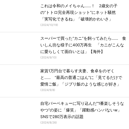
これは令和のメイちゃん……！ 2歳女の子
の“トトロ完全再現ショット”にネット騒然
「実写化できるね」「破壊的かわいさ」
(
2024/10/19
)
スーパーで買った“カニ”を飼ってみたら…… 食
いしん坊な様子に400万再生 「カニがこんな
に愛らしくて面白いとは」【海外】
(
2024/9/10
)
家賃1万円台で暮らす夫妻、食卓をのぞく
と…… “最高の普通ごはん”に「見てるだけで
愛情ご飯」「ジブリ飯のような感じが好き」
(
2024/9/8
)
自宅バーベキューに写り込んだ“1番楽しそうな
やつ”の姿に「爆笑」「躍動感ハンパないw」
SNSで280万表示の話題
(
2024/8/26
)