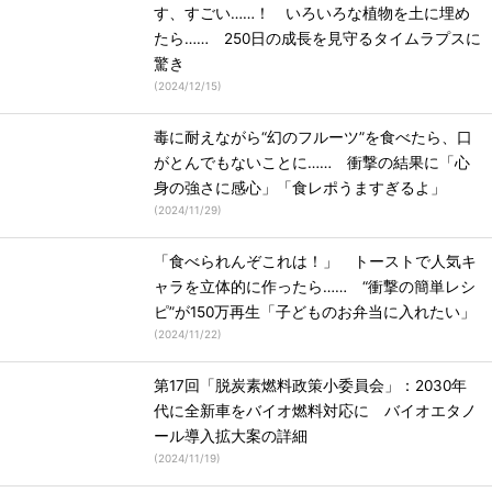
す、すごい……！ いろいろな植物を土に埋め
たら…… 250日の成長を見守るタイムラプスに
驚き
(
2024/12/15
)
毒に耐えながら“幻のフルーツ”を食べたら、口
がとんでもないことに…… 衝撃の結果に「心
身の強さに感心」「食レポうますぎるよ」
(
2024/11/29
)
「食べられんぞこれは！」 トーストで人気キ
ャラを立体的に作ったら…… “衝撃の簡単レシ
ピ”が150万再生「子どものお弁当に入れたい」
(
2024/11/22
)
第17回「脱炭素燃料政策小委員会」：2030年
代に全新車をバイオ燃料対応に バイオエタノ
ール導入拡大案の詳細
(
2024/11/19
)