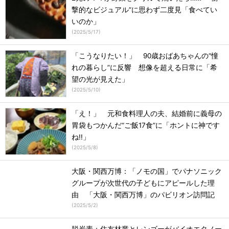
撃的なビジュアル”に思わず二度見「食べてい
いのか」
(
2025/5/17
)
「こうなりたい！」 90歳おばあちゃんの“憧
れの暮らし”に反響 想像を超える日常に「希
望の光が見えた」
(
2025/5/10
)
「え！」 元和食料理人の夫、結婚前に義母の
胃袋もつかんだ“ご飯17食”に「ホントに神です
ね!!」
(
2025/5/8
)
大阪・関西万博：「ノモの国」でパナソニック
グループが次世代の子どもにアピールした理
由 「大阪・関西万博」のパビリオン訪問記
(
2025/5/2
)