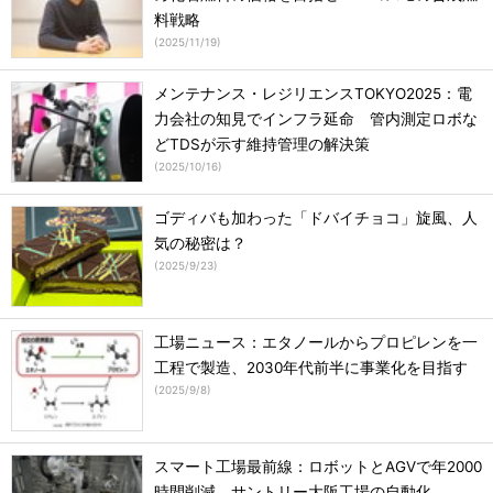
料戦略
(
2025/11/19
)
メンテナンス・レジリエンスTOKYO2025：電
力会社の知見でインフラ延命 管内測定ロボな
どTDSが示す維持管理の解決策
(
2025/10/16
)
ゴディバも加わった「ドバイチョコ」旋風、人
気の秘密は？
(
2025/9/23
)
工場ニュース：エタノールからプロピレンを一
工程で製造、2030年代前半に事業化を目指す
(
2025/9/8
)
スマート工場最前線：ロボットとAGVで年2000
時間削減、サントリー大阪工場の自動化