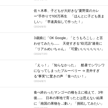
佐々木希、子どもが大好きな“夏野菜のカレ
ー”手作りで100万再生 「ほんとに子ども羨ま
しい」「早速真似して作った！」
(
2024/8/5
)
3歳娘に「OK Google」「とうもろこし」と言
わせてみたら…… 天使すぎる“幼児語”連発に
「リアルめいちゃん」「可愛いいいいいいい」
(
2024/7/31
)
「えっ！」「知らなかった」 酷暑でシワシワ
になってしまったブルーベリー → 意外すぎ
る“事実”に驚きの声 「食べたい！」
(
2024/8/1
)
食べ終わったマンゴーの種を土に植えて、3年
後…… 日本の寒地で育ったとは思えない結果
に「南国の果物を…凄い」「挑戦してみたい」