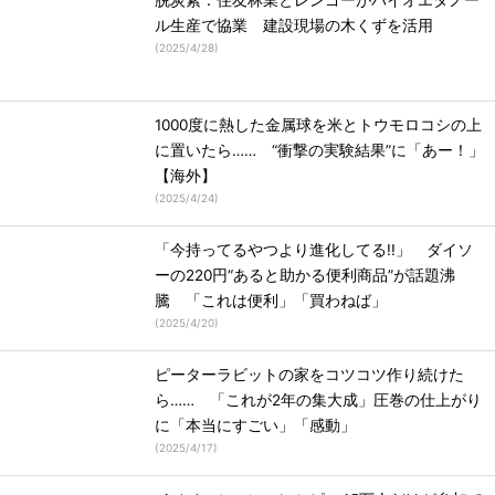
脱炭素：住友林業とレンゴーがバイオエタノー
ル生産で協業 建設現場の木くずを活用
(
2025/4/28
)
1000度に熱した金属球を米とトウモロコシの上
に置いたら…… “衝撃の実験結果”に「あー！」
【海外】
(
2025/4/24
)
「今持ってるやつより進化してる!!」 ダイソ
ーの220円“あると助かる便利商品”が話題沸
騰 「これは便利」「買わねば」
(
2025/4/20
)
ピーターラビットの家をコツコツ作り続けた
ら…… 「これが2年の集大成」圧巻の仕上がり
に「本当にすごい」「感動」
(
2025/4/17
)