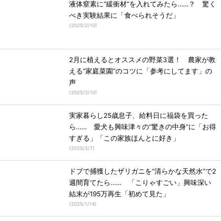
液体窒素に“緩衝材”を入れてみたら……？ 驚く
べき実験結果に「食べられそうだ」
(
2025/2/10
)
2月に植えるとオススメの野菜3選！ 農家が教
える“家庭菜園”のコツに「参考にしてます」の
声
(
2025/2/10
)
実家暮らし25歳息子、給料日に福袋を買った
ら…… 愛犬も興味津々の“驚きの中身”に「お得
すぎる」「この家族ほんとに好き」
(
2025/2/7
)
ドブで捕獲したザリガニを“清らかな天然水”で2
週間育てたら…… 「こりゃすごい」興味深い
結末が195万再生「初めて見た」
(
2025/1/14
)