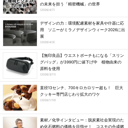
の未来を担う「精密機械」の世界
(
2026/4/7
)
デザインの力：環境配慮素材を家具や什器に応
用 ソニーがミラノデザインウィーク2026に出
展
(
2026/4/3
)
【無印良品】ウエストポーチもになる「スリン
グバッグ」が3990円に値下げ中 植物由来の
原料を使用
(
2026/3/11
)
直径13センチ、700キロカロリー超も！ 巨大
クッキー専門店じわり拡大のワケ
(
2026/1/10
)
素材／化学インタビュー：脱炭素社会実現のた
め化石燃料の価格を目指せ！ コスモの合成燃