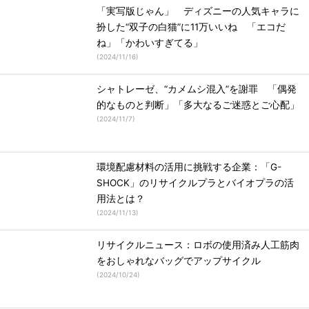
「実写版じゃん」 ディズニーの人気キャラに
扮した“双子の白猫”に11万いいね 「エコだ
ね」「かわいすぎてる」
(
2024/11/16
)
シャトレーゼ、“カメムシ混入”を謝罪 「偶発
的なものと判断」「多大なるご迷惑とご心配」
(
2024/11/7
)
環境配慮材料の活用に挑戦する企業：「G-
SHOCK」のリサイクルプラとバイオプラの活
用法とは？
(
2024/11/13
)
リサイクルニュース：ロボの使用済み人工筋肉
をおしゃれなバッグでアップサイクル
(
2024/10/24
)