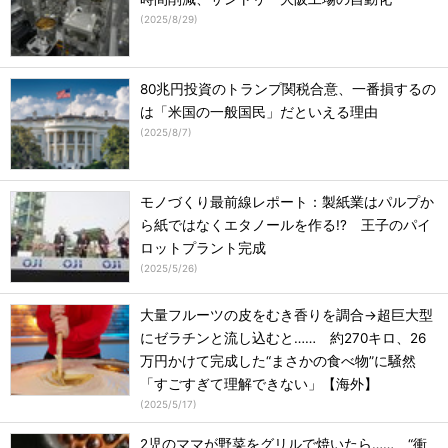
(
2025/8/29
)
80兆円投資のトランプ関税合意、一番損するの
は「米国の一般国民」だといえる理由
(
2025/8/7
)
モノづくり最前線レポート：製紙業はパルプか
ら紙ではなくエタノールを作る!? 王子のパイ
ロットプラント完成
(
2025/5/26
)
大量フルーツの皮をむき香りを調合→超巨大型
にゼラチンと流し込むと…… 約270キロ、26
万円かけて完成した“まさかの食べ物”に騒然
「すごすぎて理解できない」【海外】
(
2025/5/17
)
2児のママが野菜をグリルで焼いたら…… “衝