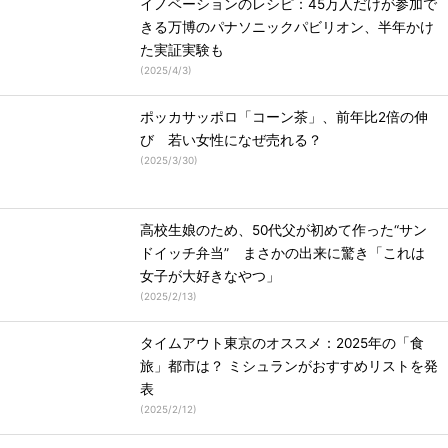
イノベーションのレシピ：45万人だけが参加で
きる万博のパナソニックパビリオン、半年かけ
た実証実験も
(
2025/4/3
)
ポッカサッポロ「コーン茶」、前年比2倍の伸
び 若い女性になぜ売れる？
(
2025/3/30
)
高校生娘のため、50代父が初めて作った“サン
ドイッチ弁当” まさかの出来に驚き「これは
女子が大好きなやつ」
(
2025/2/13
)
タイムアウト東京のオススメ：2025年の「食
旅」都市は？ ミシュランがおすすめリストを発
表
(
2025/2/12
)