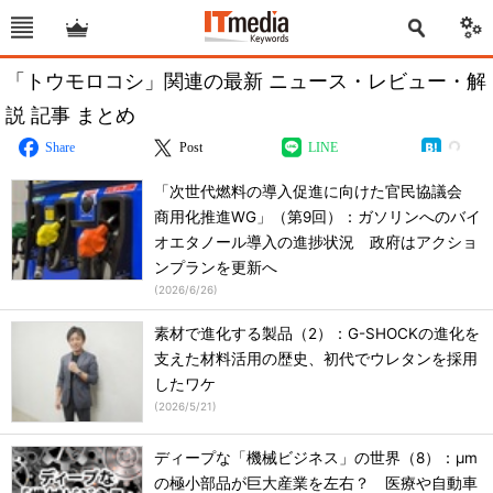
「トウモロコシ」関連の最新 ニュース・レビュー・解
説 記事 まとめ
Share
Post
LINE
「次世代燃料の導入促進に向けた官民協議会
商用化推進WG」（第9回）：ガソリンへのバイ
オエタノール導入の進捗状況 政府はアクショ
ンプランを更新へ
(
2026/6/26
)
素材で進化する製品（2）：G-SHOCKの進化を
支えた材料活用の歴史、初代でウレタンを採用
したワケ
(
2026/5/21
)
ディープな「機械ビジネス」の世界（8）：μm
の極小部品が巨大産業を左右？ 医療や自動車