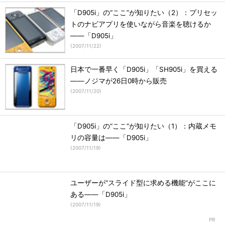
「D905i」の“ここ”が知りたい（2）：プリセッ
トのナビアプリを使いながら音楽を聴けるか
――「D905i」
(
2007/11/22
)
日本で一番早く「D905i」「SH905i」を買える
――ノジマが26日0時から販売
(
2007/11/20
)
「D905i」の“ここ”が知りたい（1）：内蔵メモ
リの容量は――「D905i」
(
2007/11/19
)
ユーザーが“スライド型に求める機能”がここに
ある――「D905i」
(
2007/11/19
)