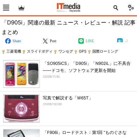
「D905i」関連の最新 ニュース・レビュー・解説 記事
まとめ
Share
Post
LINE
三菱電機
スライドボディ
ワンセグ
GPS
国際ローミング
「SO905iCS」「D905i」「N902iL」に不具合
――ドコモ、ソフトウェア更新を開始
(
2008/11/6
)
写真で解説する「W65T」
(
2008/10/28
)
「F906i」ロードテスト：第1回 “ものぐさな