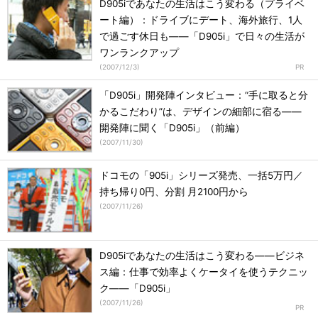
D905iであなたの生活はこう変わる（プライベ
ート編）：ドライブにデート、海外旅行、1人
で過ごす休日も――「D905i」で日々の生活が
ワンランクアップ
(
2007/12/3
)
「D905i」開発陣インタビュー：“手に取ると分
かるこだわり”は、デザインの細部に宿る――
開発陣に聞く「D905i」（前編）
(
2007/11/30
)
ドコモの「905i」シリーズ発売、一括5万円／
持ち帰り0円、分割 月2100円から
(
2007/11/26
)
D905iであなたの生活はこう変わる――ビジネ
ス編：仕事で効率よくケータイを使うテクニッ
ク――「D905i」
(
2007/11/26
)