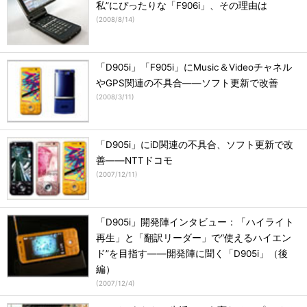
私”にぴったりな「F906i」、その理由は
(
2008/8/14
)
「D905i」「F905i」にMusic＆Videoチャネル
やGPS関連の不具合――ソフト更新で改善
(
2008/3/11
)
「D905i」にiD関連の不具合、ソフト更新で改
善――NTTドコモ
(
2007/12/11
)
「D905i」開発陣インタビュー：「ハイライト
再生」と「翻訳リーダー」で“使えるハイエン
ド”を目指す――開発陣に聞く「D905i」（後
編）
(
2007/12/4
)