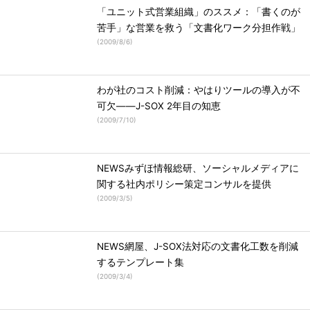
「ユニット式営業組織」のススメ：「書くのが
苦手」な営業を救う「文書化ワーク分担作戦」
(
2009/8/6
)
わが社のコスト削減：やはりツールの導入が不
可欠――J-SOX 2年目の知恵
(
2009/7/10
)
NEWSみずほ情報総研、ソーシャルメディアに
関する社内ポリシー策定コンサルを提供
(
2009/3/5
)
NEWS網屋、J-SOX法対応の文書化工数を削減
するテンプレート集
(
2009/3/4
)