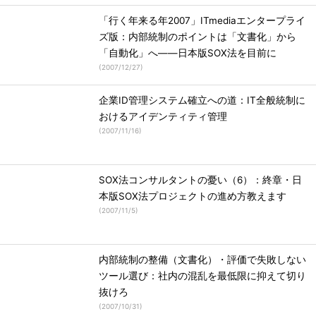
「行く年来る年2007」ITmediaエンタープライ
ズ版：内部統制のポイントは「文書化」から
「自動化」へ――日本版SOX法を目前に
(
2007/12/27
)
企業ID管理システム確立への道：IT全般統制に
おけるアイデンティティ管理
(
2007/11/16
)
SOX法コンサルタントの憂い（6）：終章・日
本版SOX法プロジェクトの進め方教えます
(
2007/11/5
)
内部統制の整備（文書化）・評価で失敗しない
ツール選び：社内の混乱を最低限に抑えて切り
抜けろ
(
2007/10/31
)