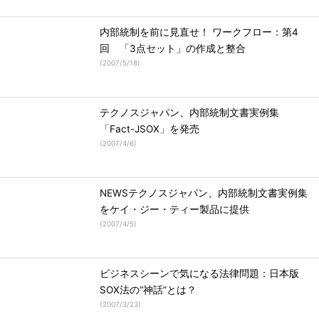
内部統制を前に見直せ！ ワークフロー：第4
回 「3点セット」の作成と整合
(
2007/5/18
)
テクノスジャパン、内部統制文書実例集
「Fact-JSOX」を発売
(
2007/4/6
)
NEWSテクノスジャパン、内部統制文書実例集
をケイ・ジー・ティー製品に提供
(
2007/4/5
)
ビジネスシーンで気になる法律問題：日本版
SOX法の“神話”とは？
(
2007/3/23
)