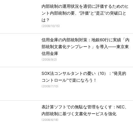
内部統制の運用状況を適切に評価するためのヒ
ント内部統制の要、“評価”と“是正”の突破口と
は？
(
2008/10/15
)
信用金庫の内部統制対策：地銀60行に実績「内
部統制文書化テンプレート」を導入――東京東
信用金庫
(
2008/9/2
)
SOX法コンサルタントの憂い（10）：“発見的
コントロール”で楽になろう！
(
2008/7/10
)
表計算ソフトでの無駄な管理をなくす：NEC、
内部統制に基づく文書化サービスを強化
(
2008/6/18
)