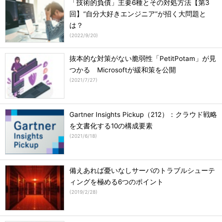
「技術的負債」主要6種とその対処方法【第3
回】“自分大好きエンジニア”が招く大問題と
は？
(
2022/9/20
)
抜本的な対策がない脆弱性「PetitPotam」が見
つかる Microsoftが緩和策を公開
(
2021/7/27
)
Gartner Insights Pickup（212）：クラウド戦略
を文書化する10の構成要素
(
2021/6/18
)
備えあれば憂いなしサーバのトラブルシューテ
ィングを極める6つのポイント
(
2019/2/28
)