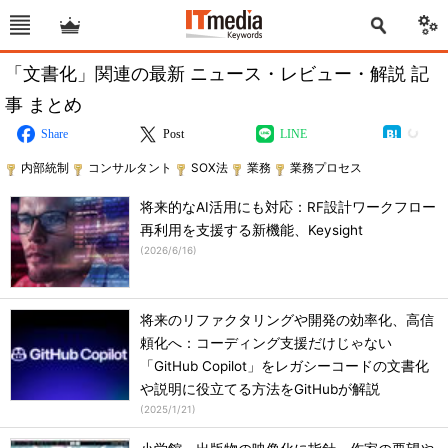
「文書化」関連の最新 ニュース・レビュー・解説 記
事 まとめ
Share
Post
LINE
内部統制
コンサルタント
SOX法
業務
業務プロセス
将来的なAI活用にも対応：RF設計ワークフロー
再利用を支援する新機能、Keysight
(
2026/6/16
)
将来のリファクタリングや開発の効率化、高信
頼化へ：コーディング支援だけじゃない
「GitHub Copilot」をレガシーコードの文書化
や説明に役立てる方法をGitHubが解説
(
2025/1/21
)