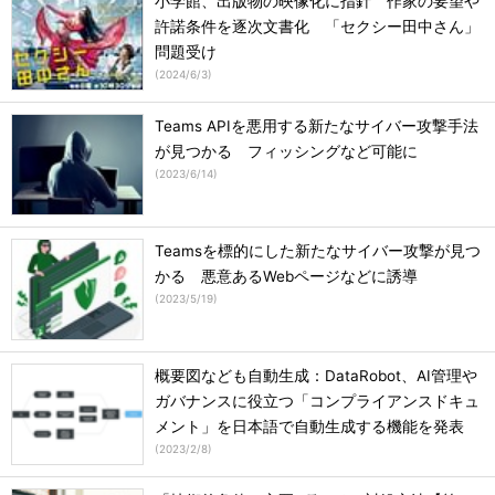
小学館、出版物の映像化に指針 作家の要望や
許諾条件を逐次文書化 「セクシー田中さん」
問題受け
(
2024/6/3
)
Teams APIを悪用する新たなサイバー攻撃手法
が見つかる フィッシングなど可能に
(
2023/6/14
)
Teamsを標的にした新たなサイバー攻撃が見つ
かる 悪意あるWebページなどに誘導
(
2023/5/19
)
概要図なども自動生成：DataRobot、AI管理や
ガバナンスに役立つ「コンプライアンスドキュ
メント」を日本語で自動生成する機能を発表
(
2023/2/8
)