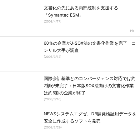
文書化の先にある内部統制を支援する
「Symantec ESM」
(
2008/4/17
)
60％の企業がJ-SOX法の文書化作業を完了 コ
ンサル大手が調査
(
2008/3/12
)
国際会計基準とのコンバージェンス対応では約
7割が未完了：日本版SOX法向けの文書化作業
は約6割の企業が終了
(
2008/3/10
)
NEWSシステムエグゼ、DB開発検証用データを
安全に作成するソフトを発売
(
2008/2/29
)