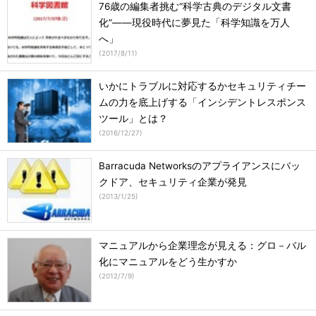
76歳の編集者挑む“科学古典のデジタル文書
化”――現役時代に夢見た「科学知識を万人
へ」
(
2017/8/11
)
いかにトラブルに対応するかセキュリティチー
ムの力を底上げする「インシデントレスポンス
ツール」とは？
(
2016/12/27
)
Barracuda Networksのアプライアンスにバッ
クドア、セキュリティ企業が発見
(
2013/1/25
)
マニュアルから企業理念が見える：グロ－バル
化にマニュアルをどう生かすか
(
2012/7/9
)