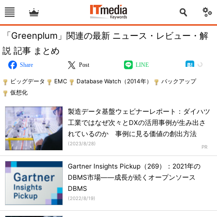
「Greenplum」関連の最新 ニュース・レビュー・解
説 記事 まとめ
Share
Post
LINE
ビッグデータ
EMC
Database Watch（2014年）
バックアップ
仮想化
製造データ基盤ウェビナーレポート：ダイハツ
工業ではなぜ次々とDXの活用事例が生み出さ
れているのか 事例に見る価値の創出方法
(
2023/8/28
)
Gartner Insights Pickup（269）：2021年の
DBMS市場――成長が続くオープンソース
DBMS
(
2022/8/19
)