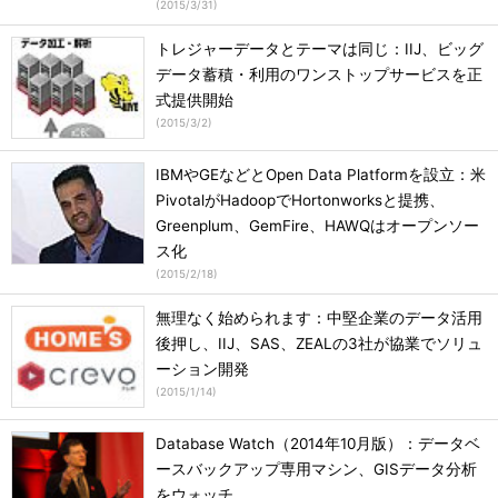
(
2015/3/31
)
トレジャーデータとテーマは同じ：IIJ、ビッグ
データ蓄積・利用のワンストップサービスを正
式提供開始
(
2015/3/2
)
IBMやGEなどとOpen Data Platformを設立：米
PivotalがHadoopでHortonworksと提携、
Greenplum、GemFire、HAWQはオープンソー
ス化
(
2015/2/18
)
無理なく始められます：中堅企業のデータ活用
後押し、IIJ、SAS、ZEALの3社が協業でソリュ
ーション開発
(
2015/1/14
)
Database Watch（2014年10月版）：データベ
ースバックアップ専用マシン、GISデータ分析
をウォッチ