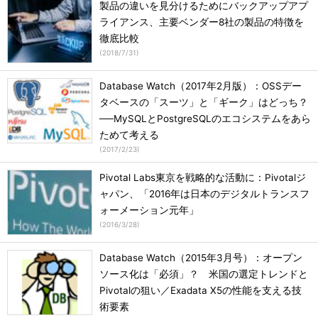
製品の違いを見分けるためにバックアップアプ
ライアンス、主要ベンダー8社の製品の特徴を
徹底比較
(
2018/7/31
)
Database Watch（2017年2月版）：OSSデー
タベースの「スーツ」と「ギーク」はどっち？
──MySQLとPostgreSQLのエコシステムをあら
ためて考える
(
2017/2/23
)
Pivotal Labs東京を戦略的な活動に：Pivotalジ
ャパン、「2016年は日本のデジタルトランスフ
ォーメーション元年」
(
2016/3/28
)
Database Watch（2015年3月号）：オープン
ソース化は「必須」？ 米国の選定トレンドと
Pivotalの狙い／Exadata X5の性能を支える技
術要素