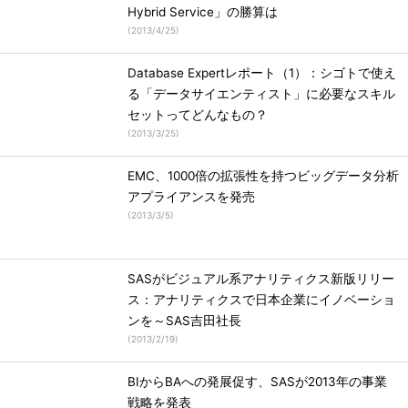
Hybrid Service」の勝算は
(
2013/4/25
)
Database Expertレポート（1）：シゴトで使え
る「データサイエンティスト」に必要なスキル
セットってどんなもの？
(
2013/3/25
)
EMC、1000倍の拡張性を持つビッグデータ分析
アプライアンスを発売
(
2013/3/5
)
SASがビジュアル系アナリティクス新版リリー
ス：アナリティクスで日本企業にイノベーショ
ンを～SAS吉田社長
(
2013/2/19
)
BIからBAへの発展促す、SASが2013年の事業
戦略を発表