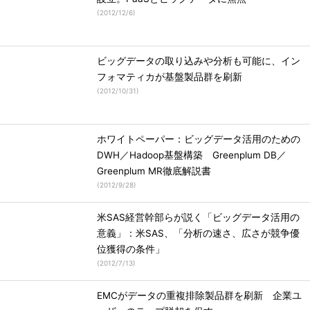
(
2012/12/6
)
ビッグデータの取り込みや分析も可能に、イン
フォマティカが基盤製品群を刷新
(
2012/10/31
)
ホワイトペーパー：ビッグデータ活用のための
DWH／Hadoop基盤構築 Greenplum DB／
Greenplum MR徹底解説書
(
2012/9/28
)
米SAS経営幹部らが説く「ビッグデータ活用の
意義」：米SAS、「分析の速さ、広さが競争優
位獲得の条件」
(
2012/7/13
)
EMCがデータの重複排除製品群を刷新 企業ユ