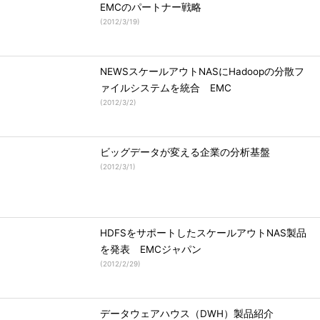
EMCのパートナー戦略
(
2012/3/19
)
NEWSスケールアウトNASにHadoopの分散フ
ァイルシステムを統合 EMC
(
2012/3/2
)
ビッグデータが変える企業の分析基盤
(
2012/3/1
)
HDFSをサポートしたスケールアウトNAS製品
を発表 EMCジャパン
(
2012/2/29
)
データウェアハウス（DWH）製品紹介