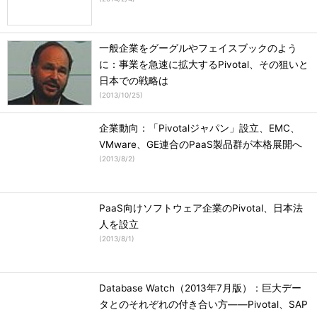
一般企業をグーグルやフェイスブックのよう
に：事業を急速に拡大するPivotal、その狙いと
日本での戦略は
(
2013/10/25
)
企業動向：「Pivotalジャパン」設立、EMC、
VMware、GE連合のPaaS製品群が本格展開へ
(
2013/8/2
)
PaaS向けソフトウェア企業のPivotal、日本法
人を設立
(
2013/8/1
)
Database Watch（2013年7月版）：巨大デー
タとのそれぞれの付き合い方――Pivotal、SAP