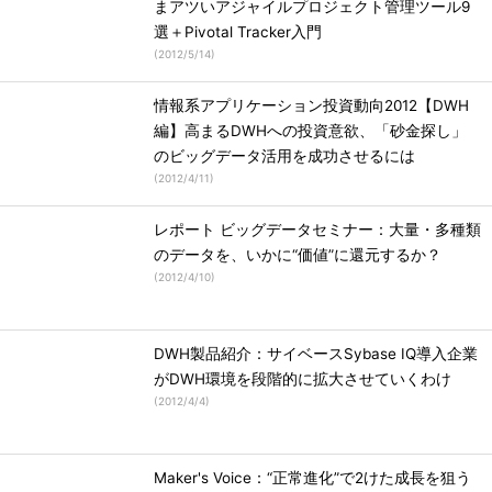
まアツいアジャイルプロジェクト管理ツール9
選＋Pivotal Tracker入門
(
2012/5/14
)
情報系アプリケーション投資動向2012【DWH
編】高まるDWHへの投資意欲、「砂金探し」
のビッグデータ活用を成功させるには
(
2012/4/11
)
レポート ビッグデータセミナー：大量・多種類
のデータを、いかに“価値”に還元するか？
(
2012/4/10
)
DWH製品紹介：サイベースSybase IQ導入企業
がDWH環境を段階的に拡大させていくわけ
(
2012/4/4
)
Maker's Voice：“正常進化”で2けた成長を狙う