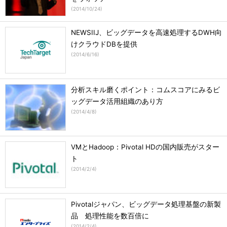
(
2014/10/24
)
NEWSIIJ、ビッグデータを高速処理するDWH向
けクラウドDBを提供
(
2014/6/16
)
分析スキル磨くポイント：コムスコアにみるビ
ッグデータ活用組織のあり方
(
2014/4/8
)
VMとHadoop：Pivotal HDの国内販売がスター
ト
(
2014/2/4
)
Pivotalジャパン、ビッグデータ処理基盤の新製
品 処理性能を数百倍に
(
2014/2/4
)