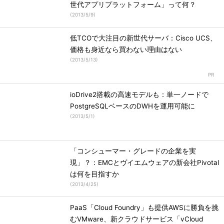
世代アプリプラットフォーム」って何？
(
2013/5/9
)
低TCOで大注目の新世代サーバ：Cisco UCS、
価格も身近なら買わない理由はない
(
2013/5/13
)
ioDrive2搭載の高速モデルも：単一ノードで
PostgreSQLベースのDWHを運用可能に
(
2013/5/1
)
「コンシューマー・グレードの企業を実
現」？：EMCとヴイエムウェアの新会社Pivotal
は何を目指すか
(
2013/4/25
)
PaaS「Cloud Foundry」も提供AWSに勝負を挑
むVMware、新クラウドサービス「vCloud