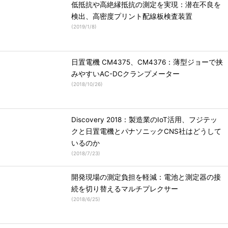
低抵抗や高絶縁抵抗の測定を実現：潜在不良を
検出、高密度プリント配線板検査装置
(
2019/1/8
)
日置電機 CM4375、CM4376：薄型ジョーで挟
みやすいAC-DCクランプメーター
(
2018/10/26
)
Discovery 2018：製造業のIoT活用、フジテッ
クと日置電機とパナソニックCNS社はどうして
いるのか
(
2018/7/23
)
開発現場の測定負担を軽減：電池と測定器の接
続を切り替えるマルチプレクサー
(
2018/6/25
)