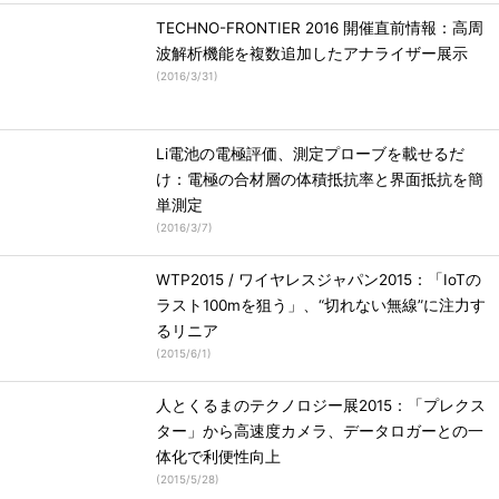
TECHNO-FRONTIER 2016 開催直前情報：高周
波解析機能を複数追加したアナライザー展示
(
2016/3/31
)
Li電池の電極評価、測定プローブを載せるだ
け：電極の合材層の体積抵抗率と界面抵抗を簡
単測定
(
2016/3/7
)
WTP2015 / ワイヤレスジャパン2015：「IoTの
ラスト100mを狙う」、“切れない無線”に注力す
るリニア
(
2015/6/1
)
人とくるまのテクノロジー展2015：「プレクス
ター」から高速度カメラ、データロガーとの一
体化で利便性向上
(
2015/5/28
)