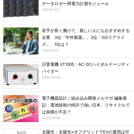
データロガー用電力計測モジュール
(
2024/7/22
)
若手が長く働けて、親しい人にもおすすめする
企業 3位「中外製薬」、2位「ISSリアライ
ズ」、1位は？
(
2024/6/21
)
日置電機 VT1005：AC-DCハイボルテージディ
バイダー
(
2022/10/24
)
電子機器設計／組み込み開発メルマガ 編集後
記：電池技術の特許で強い日本、リサイクルで
は規模が不足？
(
2022/10/18
)
太陽光：太陽光×オフグリッドでEVの運用は可