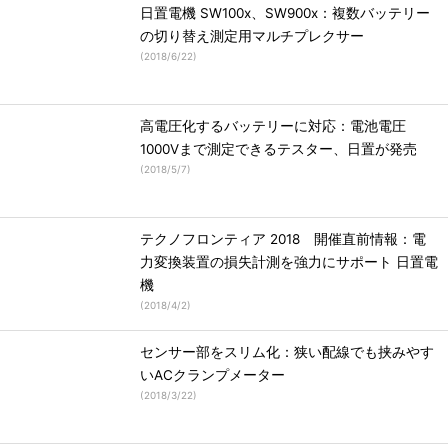
日置電機 SW100x、SW900x：複数バッテリー
の切り替え測定用マルチプレクサー
(
2018/6/22
)
高電圧化するバッテリーに対応：電池電圧
1000Vまで測定できるテスター、日置が発売
(
2018/5/7
)
テクノフロンティア 2018 開催直前情報：電
力変換装置の損失計測を強力にサポート 日置電
機
(
2018/4/2
)
センサー部をスリム化：狭い配線でも挟みやす
いACクランプメーター
(
2018/3/22
)