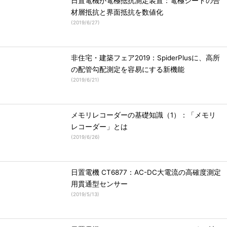
日置電機が電極抵抗測定装置：電極シートの合
材層抵抗と界面抵抗を数値化
(
2019/6/27
)
非住宅・建築フェア2019：SpiderPlusに、高所
の配管勾配測定を容易にする新機能
(
2019/6/21
)
メモリレコーダーの基礎知識（1）：「メモリ
レコーダー」とは
(
2019/6/26
)
日置電機 CT6877：AC-DC大電流の高確度測定
用貫通型センサー
(
2019/5/13
)