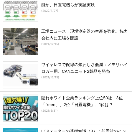
能か、日置電機らが実証実験
(
2022/7/27
)
工場ニュース：現場測定器の生産を強化、協力
会社内に工場を開設
(
2021/12/15
)
ワイヤレスで配線の煩わしさ低減：メモリハイ
ロガー用、CANユニット2製品を発売
(
2021/12/15
)
隠れホワイト企業ランキング上位50社 3位
「freee」、2位「日置電機」、1位は？
(
2021/5/31
)
LCRメーターの基礎知識（3）：低周波のイン