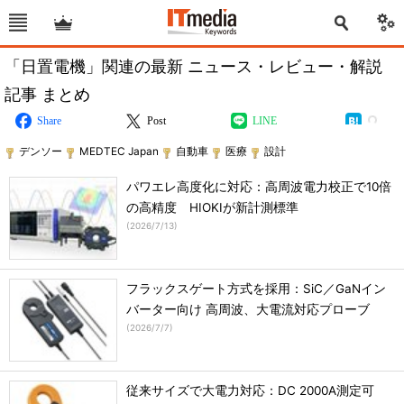
「日置電機」関連の最新 ニュース・レビュー・解説
記事 まとめ
Share
Post
LINE
デンソー
MEDTEC Japan
自動車
医療
設計
パワエレ高度化に対応：高周波電力校正で10倍
の高精度 HIOKIが新計測標準
(
2026/7/13
)
フラックスゲート方式を採用：SiC／GaNイン
バーター向け 高周波、大電流対応プローブ
(
2026/7/7
)
従来サイズで大電力対応：DC 2000A測定可