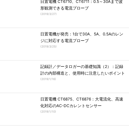
日置電機 CT6710、CT6711：0.5～30Aまで波
形観測できる電流プローブ
(
2019/3/27
)
日置電機が発売：1台で30A、5A、0.5Aのレン
ジに対応する電流プローブ
(
2019/3/25
)
記録計／データロガーの基礎知識（2）：記録
計の内部構造と、使用時に注意したいポイント
(
2019/1/16
)
日置電機 CT6875、CT6876：大電流化、高速
化対応のAC-DCカレントセンサー
(
2019/1/10
)