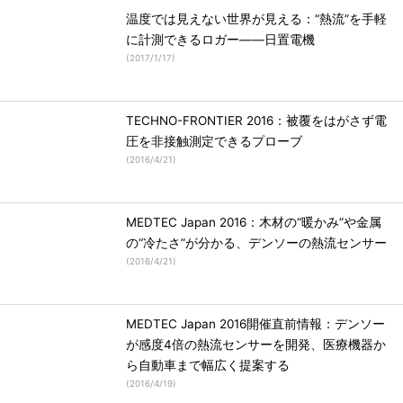
温度では見えない世界が見える：“熱流”を手軽
に計測できるロガー――日置電機
(
2017/1/17
)
TECHNO-FRONTIER 2016：被覆をはがさず電
圧を非接触測定できるプローブ
(
2016/4/21
)
MEDTEC Japan 2016：木材の“暖かみ”や金属
の“冷たさ”が分かる、デンソーの熱流センサー
(
2016/4/21
)
MEDTEC Japan 2016開催直前情報：デンソー
が感度4倍の熱流センサーを開発、医療機器か
ら自動車まで幅広く提案する
(
2016/4/19
)