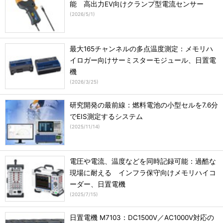
能 高出力EV向けクランプ型電流センサー
(
2026/5/1
)
最大165チャンネルの多点温度測定：メモリハ
イロガー向けサーミスターモジュール、日置電
機
(
2026/3/25
)
研究開発の最前線：燃料電池の小型セルを7.6分
でEIS測定するシステム
(
2025/11/14
)
電圧や電流、温度などを同時記録可能：過酷な
現場に耐える インフラ保守向けメモリハイコ
ーダー、日置電機
(
2025/7/15
)
日置電機 M7103：DC1500V／AC1000V対応の