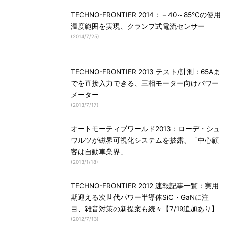
TECHNO-FRONTIER 2014：－40～85℃の使用
温度範囲を実現、クランプ式電流センサー
(
2014/7/25
)
TECHNO-FRONTIER 2013 テスト/計測：65Aま
でを直接入力できる、三相モーター向けパワー
メーター
(
2013/7/17
)
オートモーティブワールド2013：ローデ・シュ
ワルツが磁界可視化システムを披露、「中心顧
客は自動車業界」
(
2013/1/18
)
TECHNO-FRONTIER 2012 速報記事一覧：実用
期迎える次世代パワー半導体SiC・GaNに注
目、雑音対策の新提案も続々【7/19追加あり】
(
2012/7/13
)