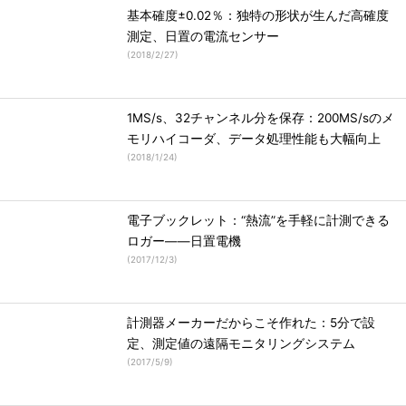
基本確度±0.02％：独特の形状が生んだ高確度
測定、日置の電流センサー
(
2018/2/27
)
1MS/s、32チャンネル分を保存：200MS/sのメ
モリハイコーダ、データ処理性能も大幅向上
(
2018/1/24
)
電子ブックレット：“熱流”を手軽に計測できる
ロガー――日置電機
(
2017/12/3
)
計測器メーカーだからこそ作れた：5分で設
定、測定値の遠隔モニタリングシステム
(
2017/5/9
)