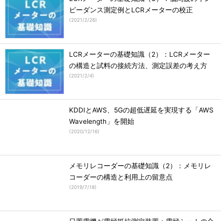
ピーダンス測定例とLCRメーターの校正
(
2021/2/26
)
LCRメーターの基礎知識（2）：LCRメーター
の構造と試料の接続方法、測定誤差の考え方
(
2021/2/4
)
KDDIとAWS、5Gの超低遅延を実現する「AWS
Wavelength」を開始
(
2020/12/16
)
メモリレコーダーの基礎知識（2）：メモリレ
コーダーの構造と利用上の留意点
(
2019/7/18
)