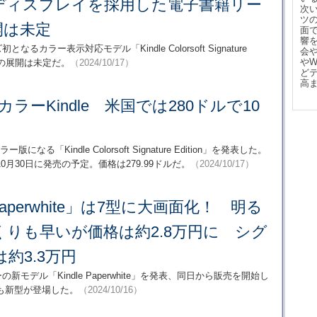
ディスプレイを採用した電子書籍リー
次
ツ
開は未定
面
響
カラー表示対応モデル「Kindle Colorsoft Signature
会
や
での展開は未定だ。
（2024/10/17）
ど
高
のカラーKindle 米国では280ドルで10
なる「Kindle Colorsoft Signature Edition」を発表した。
月30日に発売の予定。価格は279.99ドルだ。
（2024/10/17）
 Paperwhite」は7型に大画面化！ 明る
りも早いが価格は約2.8万円に シグ
約3.3万円
新モデル「Kindle Paperwhite」を発表、同日から販売を開始し
も新型が登場した。
（2024/10/16）