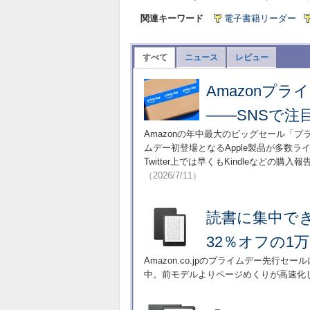
関連キーワード
電子書籍リーダー
すべて
ニュース
レビュー
Amazonプ
――SNSで注
Amazonの年中最大のビッグセール「
ムデー初登場となるApple製品が多数
Twitter上では早くもKindleなど
（2026/7/11）
読書に集中できる「
32％オフの1万
Amazon.co.jpのプライムデー先行セール
中。前モデルよりページめくりが高速化