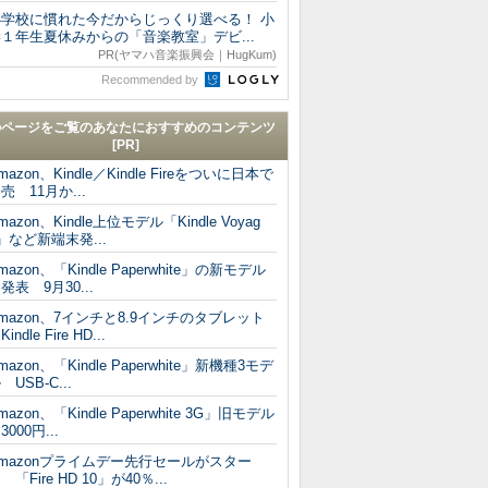
小学校に慣れた今だからじっくり選べる！ 小
１年生夏休みからの「音楽教室」デビ...
PR(ヤマハ音楽振興会｜HugKum)
Recommended by
のページをご覧のあなたにおすすめのコンテンツ
[PR]
mazon、Kindle／Kindle Fireをついに日本で
売 11月か...
mazon、Kindle上位モデル「Kindle Voyag
」など新端末発...
mazon、「Kindle Paperwhite」の新モデル
発表 9月30...
mazon、7インチと8.9インチのタブレット
Kindle Fire HD...
mazon、「Kindle Paperwhite」新機種3モデ
 USB-C...
mazon、「Kindle Paperwhite 3G」旧モデル
3000円...
mazonプライムデー先行セールがスター
 「Fire HD 10」が40％...