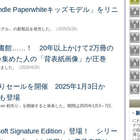
indle Paperwhiteキッズモデル」をリニ
eキッズモデル」の新製品を発売した。
（2025/5/29）
書館……！ 20年以上かけて2万冊の
い集めた人の「背表紙画像」が圧巻
みました。
（2025/4/25）
売りセールを開催 2025年1月3日か
”も登場
on 初売り」を開催すると発表した。期間は2025年1月3～7日。
に
ナ
rsoft Signature Edition」登場！ シリー
の
薄
い