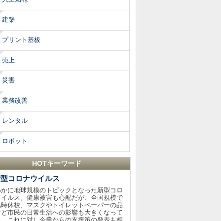
建築
プリント基板
売上
災害
業務改善
レンタル
ロボット
HOTキーワード
新型コロナウイルス
わかに地球規模のトピックとなった新型コロ
ウイルス。健康被害も心配だが、全国規模で
臨時休校、マスクやトイレットペーパーの品
など市民の日常生活への影響も大きくなって
る。これに対し企業からの支援策の発表も相