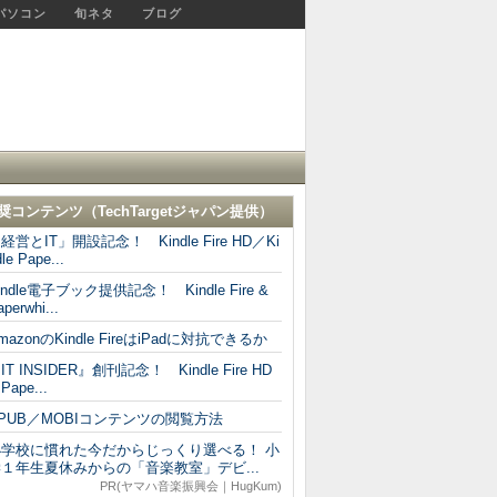
パソコン
旬ネタ
ブログ
奨コンテンツ（
TechTargetジャパン
提供）
経営とIT」開設記念！ Kindle Fire HD／Ki
le Pape...
indle電子ブック提供記念！ Kindle Fire &
perwhi...
mazonのKindle FireはiPadに対抗できるか
IT INSIDER』創刊記念！ Kindle Fire HD
 Pape...
PUB／MOBIコンテンツの閲覧方法
小学校に慣れた今だからじっくり選べる！ 小
１年生夏休みからの「音楽教室」デビ...
PR(ヤマハ音楽振興会｜HugKum)