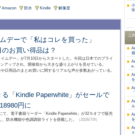
Amazon
防水
Kindle
解像度
学
こ
ライムデーで「私はコレを買った」
A
目のお買い得品は？
発
プライムデー」が7月10日からスタートした。今回は日本でのプライ
A
ラインアップされ、開催前から大きな盛り上がりを見せている。
e
の購入報告や日用品のまとめ買いに関するリアルな声が多数あがっている。
A
を
A
「
Kindle Paperwhite」がセールで
A
18980円に
ル
にて、電子書籍リーダー「Kindle Paperwhite」が32％オフで販売
A
を
し、防水機能や色調調節ライトを搭載した。
（2026/7/9）
A
ト