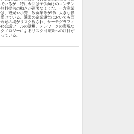
いでいるが、特に今回は子供向けのコンテン
の無料提供の動きが顕著なようだ。一方産業
では、観光や小売、飲食業等が特に大きな影
を受けている。通常の企業運営においても面
や通勤の場がリスク視され、サーモグラフィ
Web会議ツールの活用、テレワークの実現な
テクノロジーによるリスク回避策への注目が
まっている。