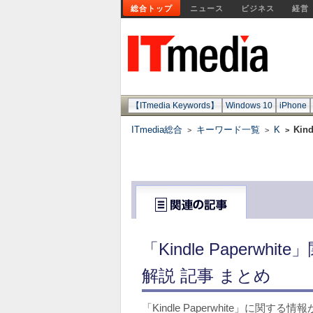
総合トップ
ニュース
ビジネス
経営
【ITmedia Keywords】
Windows 10
iPhone
ITmedia総合
キーワード一覧
K
Kind
>
>
>
「Kindle Paperw
解説 記事 まとめ
「Kindle Paperwhite」に関