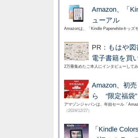
Amazon、「K
ューアル
Amazonは、「Kindle Paperwhit
PR：
もはや図
電子書籍を買
2万冊集めたご本人にインタビューして
Amazon、初
ら “限定福袋
アマゾンジャパンは、年始セール「Amaz
（2024/12/27）
「Kindle Colo