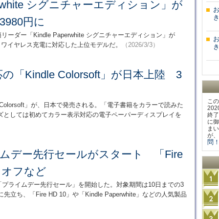
aperwhite シグニチャーエディション」が
き
3980円に
ダー「Kindle Paperwhite シグニチャーエディション」が
量とワイヤレス充電に対応した上位モデルだ。
（2026/3/3）
き
Kindle Colorsoft」が日本上陸 3
この
e Colorsoft」が、日本で発売される。「電子書籍をカラーで読みた
20
ズとしては初めてカラー表示対応の電子ペーパーディスプレイを
終了
に御
まい
が、
問！
イムデー先行セールがスタート 「Fire
0％オフなど
の「プライムデー先行セール」を開始した。対象期間は10日までの3
「Fire HD 10」や「Kindle Paperwhite」などの人気製品