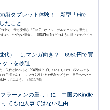
on製タブレット体験！ 新型「Fire
感じたこと
ズの中で、最も安価な「Fire 7」がフルモデルチェンジを果たし
に触れたことがない筆者に、新型Fire 7はどのように映ったのだろう
第12世代）」はマンガ向き？ 6980円で買
レットを検証
登場した。先代と比べると1000円値上げしているものの、税込みでも
しては手頃である。マンガを読む上で便利かどうか、電子ペーパー
iteと比較してみよう。
（2022/7/5）
カップラーメンの重し」に 中国のKindle
とっても他人事ではない理由