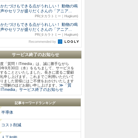
おかたづけもできる点がうれしい！ 動物の鳴
声やセリフが盛りだくさんの「アニア...
PR(タカラトミー｜Hugkum)
おかたづけもできる点がうれしい！ 動物の鳴
声やセリフが盛りだくさんの「アニア...
PR(タカラトミー｜Hugkum)
Recommended by
サービス終了のお知らせ
度「質問！ITmedia」は、誠に勝手ながら
20年9月30日（水）をもちまして、サービスを
することといたしました。長きに渡るご愛顧
礼申し上げます。これまでご利用いただいて
りました皆様にはご不便をおかけいたします
≫「質
ご理解のほどお願い申し上げます。
ITmedia」サービス終了のお知らせ
記事キーワードランキング
半導体
コスト削減
人工知能