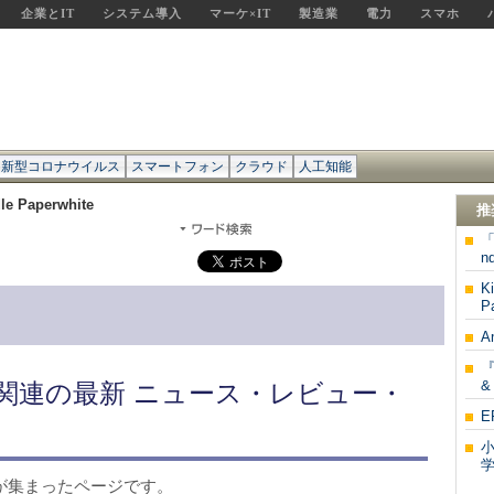
企業とIT
システム導入
マーケ×IT
製造業
電力
スマホ
新型コロナウイルス
スマートフォン
クラウド
人工知能
le Paperwhite
推
「
nd
K
Pa
A
『
&
hite」関連の最新 ニュース・レビュー・
E
学
する情報が集まったページです。