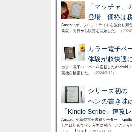
「マッチャ」カ
登場 価格は税
Amazonが、フロントライトを強化し新
発表、同日から販売を開始した。
（2024/
カラー電子ペーパ
体験が超快適
カラー電子ペーパーを搭載したAndroidタ
実機を検証した。
（2024/7/12）
シリーズ初の
ペンの書き味は
「Kindle Scribe」速
Amazonが新型電子書籍リーダー「Kindl
しては初めてペン入力に対応したことが
よう。【訂正】
（2022/11/30）