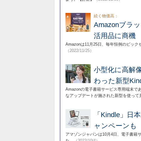
続く物価高：
Amazonブ
活用品に商機
Amazonは11月25日、毎年恒例のビッ
（2022/11/25）
小型化に高解像度
わった新型Kin
Amazonの電子書籍サービス専用端末で
なアップデートが施された新型を使って
「Kindle
ャンペーンも
アマゾンジャパンは10月4日、電子書籍サ
た。
（2022/10/4）