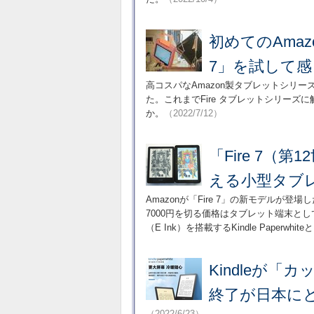
初めてのAmaz
7」を試して
高コスパなAmazon製タブレットシリー
た。これまでFire タブレットシリーズ
か。
（2022/7/12）
「Fire 7（
える小型タブ
Amazonが「Fire 7」の新モデルが
7000円を切る価格はタブレット端末と
（E Ink）を搭載するKindle Paperwh
Kindleが「
終了が日本に
（2022/6/23）