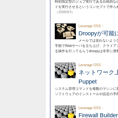
時刻指定型のジョブ実行である伝統的なc
ドを実行させるというコンセプトで作られた
（2008/9/3）
Leverage OSS：
Droopyが
メールでは送れないよう
手順でWebサーバを立ち上げ、クライ
る操作を行ってもらうdroopyは非常に便
Leverage OSS：
ネットワーク
Puppet
システム管理コマンドを複数のマシンに対
ソフトウェアのインストールや設定の手
Leverage OSS：
Firewall 