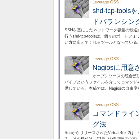
Leverage OSS：
shd-tcp-
ドバランシン
SSHを基にしたネットワーク容量の転
行うshd-tcp-toolsは、個々のポ
い方に応えてくれるツールとなっている
Leverage OSS：
Nagiosに
オープンソースの統合監視
パイプというファイルを介してコマンド
備している。本稿では、Nagiosの自
Leverage OSS：
コマンドラインに
グ法
SunからリリースされたVirtualBo
る。その構成は、GUIには使用頻度の