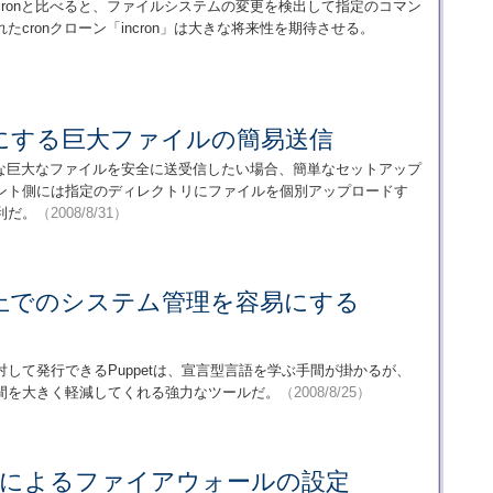
ronと比べると、ファイルシステムの変更を検出して指定のコマン
cronクローン「incron」は大きな将来性を期待させる。
可能にする巨大ファイルの簡易送信
な巨大なファイルを安全に送受信したい場合、簡単なセットアップ
アント側には指定のディレクトリにファイルを個別アップロードす
利だ。
（2008/8/31）
上でのシステム管理を容易にする
して発行できるPuppetは、宣言型言語を学ぶ手間が掛かるが、
間を大きく軽減してくれる強力なツールだ。
（2008/8/25）
Builderによるファイアウォールの設定