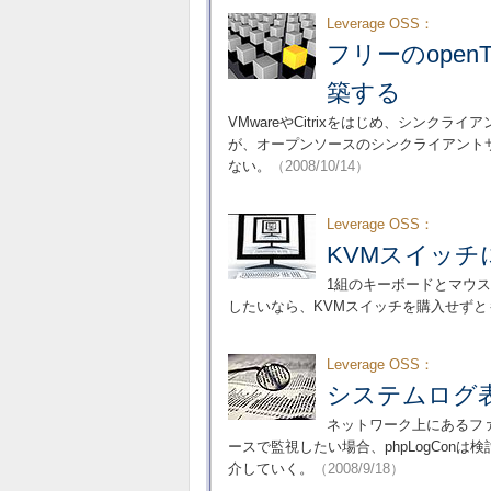
Leverage OSS：
フリーのopen
築する
VMwareやCitrixをはじめ、シン
が、オープンソースのシンクライアントサーバ
ない。
（2008/10/14）
Leverage OSS：
KVMスイッチ
1組のキーボードとマウ
したいなら、KVMスイッチを購入せずと
Leverage OSS：
システムログ表示
ネットワーク上にあるフ
ースで監視したい場合、phpLogCon
介していく。
（2008/9/18）