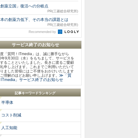
「創薬立国」復活への分岐点
PR(三菱総合研究所)
日本の創薬力低下、その本当の課題とは
PR(三菱総合研究所)
Recommended by
サービス終了のお知らせ
度「質問！ITmedia」は、誠に勝手ながら
20年9月30日（水）をもちまして、サービスを
することといたしました。長きに渡るご愛顧
礼申し上げます。これまでご利用いただいて
りました皆様にはご不便をおかけいたします
≫「質
ご理解のほどお願い申し上げます。
ITmedia」サービス終了のお知らせ
記事キーワードランキング
半導体
コスト削減
人工知能