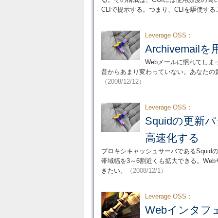
CLIで提示する。つまり、CLIを駆使
Leverage OSS：
Archivem
Webメールに慣れてし
昔からあまり変わっていない。あなたの貴重
（2008/12/12）
Leverage OSS：
Squidの更
高速化する
プロキシキャッシュサーバであるSqui
帯域幅を3～6割近くも拡大できる。We
きたい。
（2008/12/1）
Leverage OSS：
Webインタフ