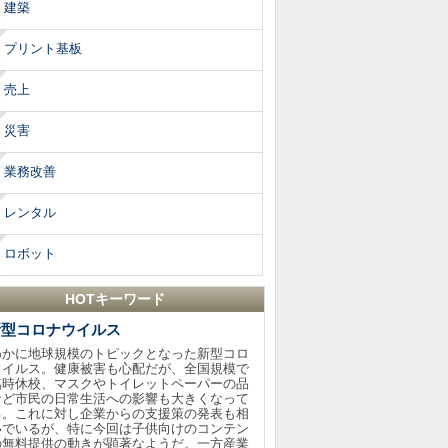
建築
プリント基板
売上
災害
業務改善
レンタル
ロボット
HOTキーワード
新型コロナウイルス
わかに地球規模のトピックとなった新型コロ
ウイルス。健康被害も心配だが、全国規模で
臨時休校、マスクやトイレットペーパーの品
など市民の日常生活への影響も大きくなって
る。これに対し企業からの支援策の発表も相
いでいるが、特に今回は子供向けのコンテン
の無料提供の動きが顕著なようだ。一方産業