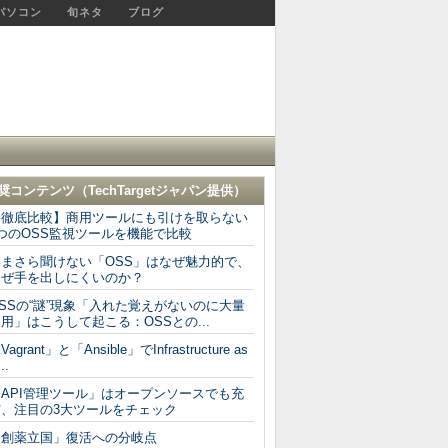
パソコン
旬ネタ
ブログ
奨コンテンツ（
TechTargetジャパン
提供）
【徹底比較】商用ツールにも引けを取らない
つのOSS監視ツールを機能で比較
いまさら聞けない「OSS」はなぜ魅力的で、
なぜ手を出しにくいのか？
SSの“謎”現象「入れた覚えがないのに大量
用」はこうして起こる：OSSとの...
Vagrant」と「Ansible」でInfrastructure as
..
「API管理ツール」はオープンソースでも充
実、注目の3大ツールをチェック
「創薬立国」復活への分岐点