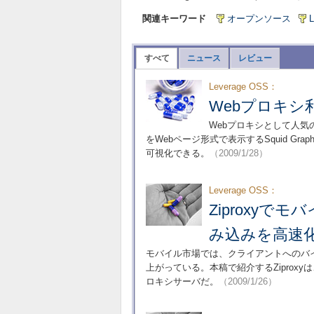
関連キーワード
オープンソース
L
すべて
ニュース
レビュー
Leverage OSS：
Webプロキシ利
Webプロキシとして人気
をWebページ形式で表示するSquid G
可視化できる。
（2009/1/28）
Leverage OSS：
Ziproxy
み込みを高速
モバイル市場では、クライアントへのバ
上がっている。本稿で紹介するZiprox
ロキシサーバだ。
（2009/1/26）