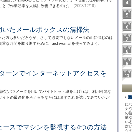
することで作業効率を大幅に改善できるのだ。
（2008/12/18）
ailを用いたメールボックスの清掃法
まった方も多いだろうが、さして必要でもないメールの山に悩むのは
な時間を取り返すために、archivemailを使ってみよう。
新パターンでインターネットアクセスを
dの設定パラメータを用いてバイトヒット率を上げれば、利用可能な
bサイトの最適化を考えるあなたにはまずこれを試してみていただ
に
ナ
の
薄
い
ェースでマシンを監視する4つの方法
次
ツ