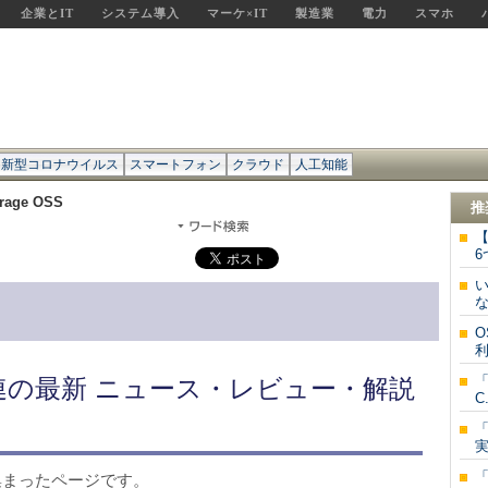
企業とIT
システム導入
マーケ×IT
製造業
電力
スマホ
新型コロナウイルス
スマートフォン
クラウド
人工知能
rage OSS
推
6
O
利
「
S」関連の最新 ニュース・レビュー・解説
C.
報が集まったページです。