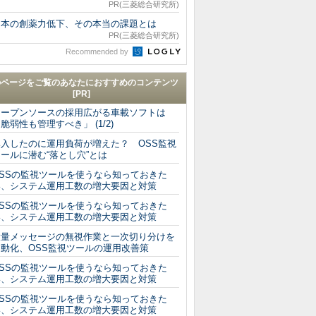
PR(三菱総合研究所)
日本の創薬力低下、その本当の課題とは
PR(三菱総合研究所)
Recommended by
のページをご覧のあなたにおすすめのコンテンツ
[PR]
オープンソースの採用広がる車載ソフトは
脆弱性も管理すべき」 (1/2)
導入したのに運用負荷が増えた？ OSS監視
ールに潜む“落とし穴”とは
OSSの監視ツールを使うなら知っておきた
い、システム運用工数の増大要因と対策
OSSの監視ツールを使うなら知っておきた
い、システム運用工数の増大要因と対策
大量メッセージの無視作業と一次切り分けを
自動化、OSS監視ツールの運用改善策
OSSの監視ツールを使うなら知っておきた
い、システム運用工数の増大要因と対策
OSSの監視ツールを使うなら知っておきた
い、システム運用工数の増大要因と対策