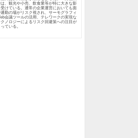
では、観光や小売、飲食業等が特に大きな影
を受けている。通常の企業運営においても面
や通勤の場がリスク視され、サーモグラフィ
Web会議ツールの活用、テレワークの実現な
テクノロジーによるリスク回避策への注目が
まっている。