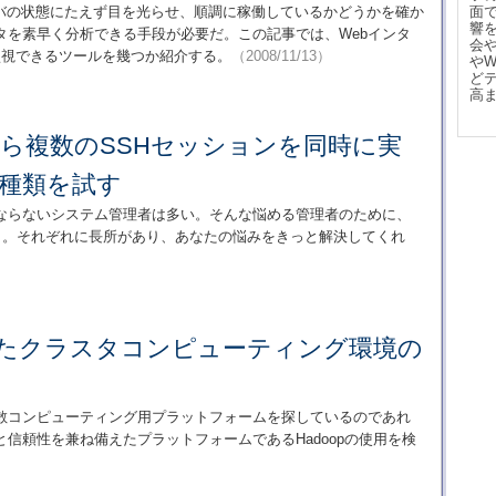
バの状態にたえず目を光らせ、順調に稼働しているかどうかを確か
面
響
タを素早く分析できる手段が必要だ。この記事では、Webインタ
会
監視できるツールを幾つか紹介する。
（2008/11/13）
や
ど
高
ら複数のSSHセッションを同時に実
3種類を試す
ならないシステム管理者は多い。そんな悩める管理者のために、
う。それぞれに長所があり、あなたの悩みをきっと解決してくれ
用いたクラスタコンピューティング環境の
散コンピューティング用プラットフォームを探しているのであれ
信頼性を兼ね備えたプラットフォームであるHadoopの使用を検