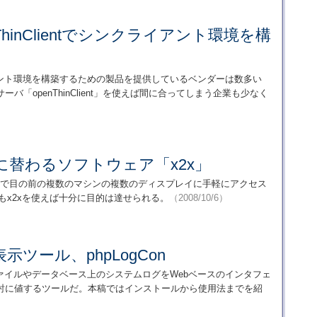
ThinClientでシンクライアント環境を構
クライアント環境を構築するための製品を提供しているベンダーは数多い
「openThinClient」を使えば間に合ってしまう企業も少なく
に替わるソフトウェア「x2x」
スで目の前の複数のマシンの複数のディスプレイに手軽にアクセス
もx2xを使えば十分に目的は達せられる。
（2008/10/6）
ツール、phpLogCon
ァイルやデータベース上のシステムログをWebベースのインタフェ
は検討に値するツールだ。本稿ではインストールから使用法までを紹