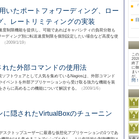
toolsを用いたポートフォワーディング、ロー
グ、レートリミティングの実装
送速度制限機能を提供し、可能であればキャパシティの負荷分散も
ートフォワーディング別に転送速度制限を個別設定したい場合など高度な使
。
（2009/1/19）
この
20
終了
用意された外部コマンドの使用法
に御
まい
ソフトウェアとして人気を集めているNagiosは、外部コマンド
が、
問！
やイベントを外部アプリケーションから受け取る強力な機能を装
由度をさらに高めるこの機能について解説する。
（2009/1/6）
隠されたVirtualBoxのチューニン
x 2は、デスクトップユーザーに最適な仮想化アプリケーションの1つであ
高い機能だけを集めることでシンプル化し、より包括的な制御機能は