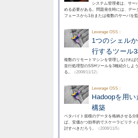
システム管理者は、サー
める必要がある。問題発生時には、デー
フェースから1台または複数のサーバを
Leverage OSS：
1つのシェルか
行するツール
複数のリモートマシンを管理しなければ
並行処理型のSSHツールを3種紹介しよ
る。
（2008/11/12）
Leverage OSS：
Hadoopを
構築
ペタバイト規模のデータを格納させる分
ば、安価かつ効率的でスケーラビリティと
討すべきだろう。
（2008/11/5）