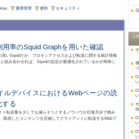
inux
運用管理
便利
セキュリティ
こ
用率のSquid Graphを用いた確認
「
の高いSquidだが、プロキシアクセスおよび転送に関する統計情報
raphと組み合わせれば、Squidの設定が最適化されているかが簡単に
ツ
でモバイルデバイスにおけるWebページの読
化する
イト転送量を少しでも減らそうとするノウハウが日進月歩で積み
yは、取得したコンテンツを圧縮してクライアントに転送するWebプ