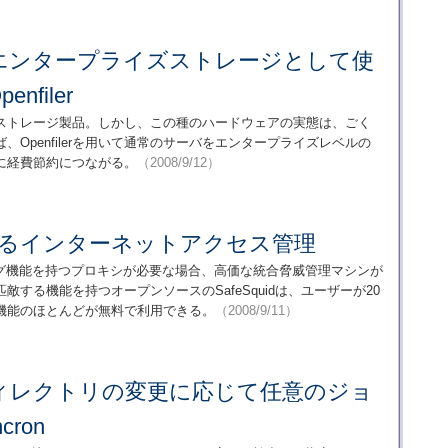
エンタープライズストレージとして使
filer
ストレージ製品。しかし、この種のハードウェアの実態は、ごく
Openfilerを用いて通常のサーバをエンタープライズレベルの
に経費節約につながる。
（2008/9/12）
dによるインターネットアクセス管理
グ機能を持つプロキシが必要な場合、高価な統合脅威管理マシンが
する機能を持つオープンソースのSafeSquidは、ユーザーが20
機能のほとんどが無料で利用できる。
（2008/9/11）
ィレクトリの変更に応じて任意のジョ
ron