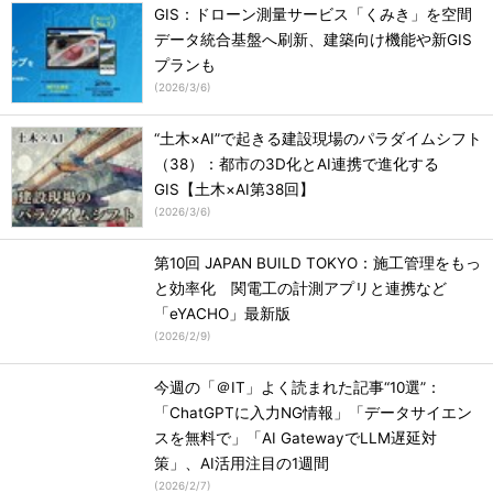
GIS：ドローン測量サービス「くみき」を空間
データ統合基盤へ刷新、建築向け機能や新GIS
プランも
(
2026/3/6
)
“土木×AI”で起きる建設現場のパラダイムシフト
（38）：都市の3D化とAI連携で進化する
GIS【土木×AI第38回】
(
2026/3/6
)
第10回 JAPAN BUILD TOKYO：施工管理をもっ
と効率化 関電工の計測アプリと連携など
「eYACHO」最新版
(
2026/2/9
)
今週の「＠IT」よく読まれた記事“10選”：
「ChatGPTに入力NG情報」「データサイエン
スを無料で」「AI GatewayでLLM遅延対
策」、AI活用注目の1週間
(
2026/2/7
)