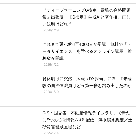
『ディープラーニングG検定 最強の合格問題
集』出張版：【G検定】生成AIと著作権、正し
い説明はどれ？
(
2026/1/29
)
これまで延べ約6万4000人が受講：無料で「デ
ータサイエンス」を学べるオンライン講座、総
務省が開講
(
2026/1/22
)
育休明けに突然「広報→DX担当」に?! IT未経
験の自治体職員はどう第一歩を踏み出したのか
(
2026/1/20
)
GIS：国交省「不動産情報ライブラリ」で新た
に5つの防災情報をAPI配信 洪水浸水想定／土
砂災害警戒区域など
(
2025/12/4
)