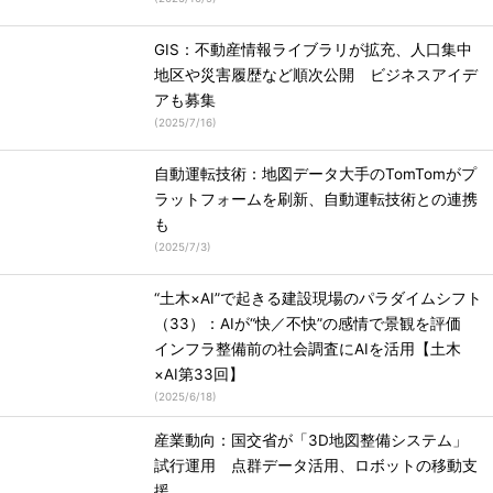
GIS：不動産情報ライブラリが拡充、人口集中
地区や災害履歴など順次公開 ビジネスアイデ
アも募集
(
2025/7/16
)
自動運転技術：地図データ大手のTomTomがプ
ラットフォームを刷新、自動運転技術との連携
も
(
2025/7/3
)
“土木×AI”で起きる建設現場のパラダイムシフト
（33）：AIが“快／不快”の感情で景観を評価
インフラ整備前の社会調査にAIを活用【土木
×AI第33回】
(
2025/6/18
)
産業動向：国交省が「3D地図整備システム」
試行運用 点群データ活用、ロボットの移動支
援