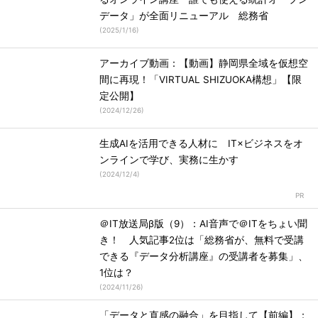
データ」が全面リニューアル 総務省
(
2025/1/16
)
アーカイブ動画：【動画】静岡県全域を仮想空
間に再現！「VIRTUAL SHIZUOKA構想」【限
定公開】
(
2024/12/26
)
生成AIを活用できる人材に IT×ビジネスをオ
ンラインで学び、実務に生かす
(
2024/12/4
)
＠IT放送局β版（9）：AI音声で＠ITをちょい聞
き！ 人気記事2位は「総務省が、無料で受講
できる『データ分析講座』の受講者を募集」、
1位は？
(
2024/11/26
)
「データと直感の融合」を目指して【前編】：