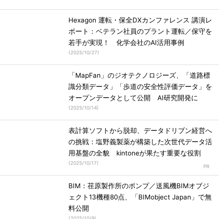
Hexagon 運転・保全DXカンファレンス 講演レ
ポート：ベテラン社員のプラント運転／保守を
若手が実現！ 化学会社のAI活用事例
(
2025/10/27
)
「MapFan」のジオテクノロジーズ、「道路標
識分類データ」「歩道の安全性評価データ」を
オープンデータとして公開 AI研究開発に
(
2025/10/14
)
表計算ソフトから脱却、データドリブン経営へ
の挑戦：塩野義製薬が構築した次世代データ活
用基盤の全貌 kintoneが果たす重要な役割
(
2025/10/17
)
BIM：荏原製作所のポンプ／送風機BIMオブジ
ェクト13機種80点、「BIMobject Japan」で無
料公開
(
2025/10/9
)