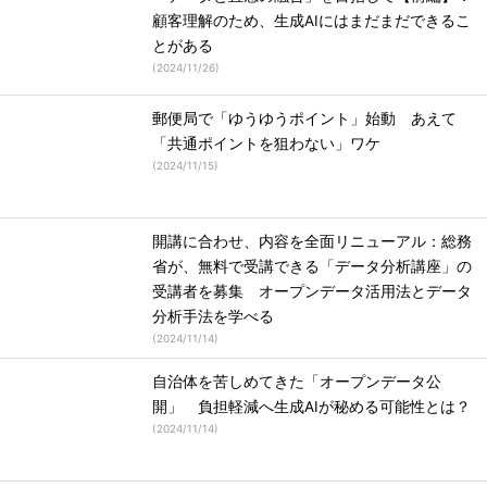
顧客理解のため、生成AIにはまだまだできるこ
とがある
(
2024/11/26
)
郵便局で「ゆうゆうポイント」始動 あえて
「共通ポイントを狙わない」ワケ
(
2024/11/15
)
開講に合わせ、内容を全面リニューアル：総務
省が、無料で受講できる「データ分析講座」の
受講者を募集 オープンデータ活用法とデータ
分析手法を学べる
(
2024/11/14
)
自治体を苦しめてきた「オープンデータ公
開」 負担軽減へ生成AIが秘める可能性とは？
(
2024/11/14
)