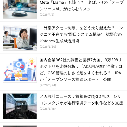
Meta「Llama」も該当？ 名ばかりの「オープ
ンソースAI」がはらむリスク
(
2026/7/2
)
「外部アクセス制限」をどう乗り越えた？エン
ジニア不在でも“即日システム構築” 裾野市の
kintone×生成AI活用術
(
2026/6/30
)
国内企業362社の調査と世界7カ国、3万298リ
ポジトリを比較分析：「AI活用が進む企業」ほ
ど、OSS管理の甘さで足をすくわれる？ IPA
が「オープンソース推進レポート」公開
(
2026/6/24
)
メカ設計ニュース：首都高C1を3D再現、シリ
コンスタジオが走行環境データ制作などを支援
(
2026/6/18
)