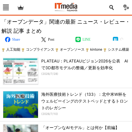
「オープンデータ」関連の最新 ニュース・レビュー・
解説 記事 まとめ
Share
Post
LINE
人工知能
コンプライアンス
オープンソース
kintone
システム構築
PLATEAU：PLATEAUビジョン2026を公表 AI
で3D都市モデルの整備／更新を効率化
(
2026/7/28
)
海外医療技術トレンド（133）：北中米W杯を
ウェルビーイングのテストベッドとするトロン
トのレガシー
(
2026/7/10
)
「オープンなAIモデル」とは何か【前編】