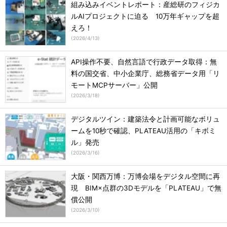
組み込みイベントレポート：産総研のフィジカ
ルAIプロジェクトに迫る 10万年ギャップを超
えろ！
(
2026/4/13
)
API操作不要、自然言語で行政データ取得：無
料の国交省、中小企業庁、総務省データ用「リ
モートMCPサーバー」公開
(
2026/3/18
)
デジタルツイン：建築法令と計画可能なボリュ
ームを10秒で確認、PLATEAU活用の「キボミ
ル」発売
(
2026/3/16
)
大阪・関西万博：万博会場をデジタル空間に再
現 BIM×点群の3Dモデルを「PLATEAU」で無
償公開
(
2026/3/10
)