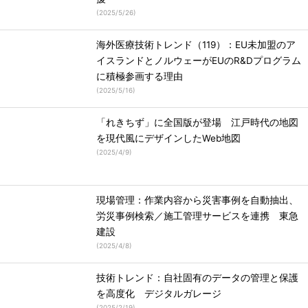
(
2025/5/26
)
海外医療技術トレンド（119）：EU未加盟のア
イスランドとノルウェーがEUのR&Dプログラム
に積極参画する理由
(
2025/5/16
)
「れきちず」に全国版が登場 江戸時代の地図
を現代風にデザインしたWeb地図
(
2025/4/9
)
現場管理：作業内容から災害事例を自動抽出、
労災事例検索／施工管理サービスを連携 東急
建設
(
2025/4/8
)
技術トレンド：自社固有のデータの管理と保護
を高度化 デジタルガレージ
(
2025/2/19
)