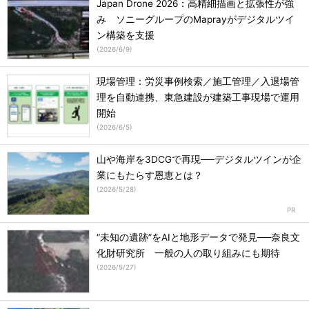
Japan Drone 2026：高精細描画と拡張性が強
み ソニーグループのMaprayがデジタルツイ
ン構築を支援
(
2026/6/9
)
現場管理：労災事例検索／施工管理／入退場管
理を自動連携、東急建設が建築工事現場で運用
開始
(
2026/6/5
)
山や海岸を3DCGで再現──デジタルツインが企
業にもたらす恩恵とは？
(
2026/5/28
)
“未知の遺跡”をAIと地形データで発見──奈良文
化財研究所 一般の人の取り組みにも期待
(
2026/5/27
)