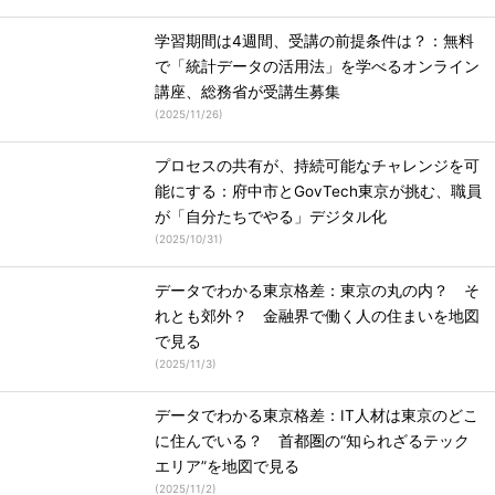
学習期間は4週間、受講の前提条件は？：無料
で「統計データの活用法」を学べるオンライン
講座、総務省が受講生募集
(
2025/11/26
)
プロセスの共有が、持続可能なチャレンジを可
能にする：府中市とGovTech東京が挑む、職員
が「自分たちでやる」デジタル化
(
2025/10/31
)
データでわかる東京格差：東京の丸の内？ そ
れとも郊外？ 金融界で働く人の住まいを地図
で見る
(
2025/11/3
)
データでわかる東京格差：IT人材は東京のどこ
に住んでいる？ 首都圏の“知られざるテック
エリア”を地図で見る
(
2025/11/2
)