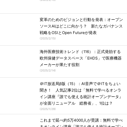
変革のためのビジョンと行動を発表：オープン
ソースAIはどこに向かう？ 新たなガバナンス
戦略をOSIとOpen Futureが発表
(
2025/2/15
)
海外医療技術トレンド（116）：正式発効する
欧州保健データスペース「EHDS」で医療機器
メーカーが果たす役割
(
2025/2/14
)
＠IT放送局β版（15）：AI音声で＠ITをちょい
聞き！ 人気記事2位は「無料で学べるオンラ
イン講座『誰でも使える統計オープンデータ』
が全面リニューアル 総務省」、1位は？
(
2025/1/29
)
これまで延べ約5万4000人が受講：無料で学べ
るオンライン講座「誰でも使える統計オープン