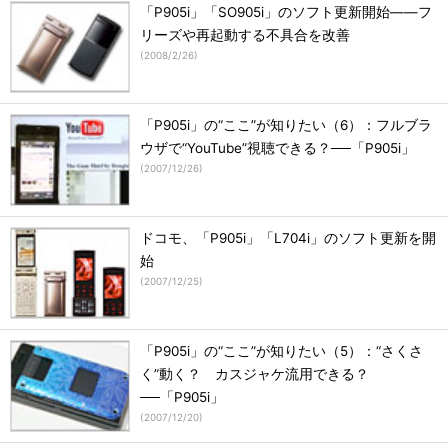
「P905i」「SO905i」のソフト更新開始――フ
リーズや再起動する不具合を改善
(
2008/2/26
)
「P905i」の“ここ”が知りたい（6）：フルブラ
ウザで“YouTube”視聴できる？──「P905i」
(
2007/12/26
)
ドコモ、「P905i」「L704i」のソフト更新を開
始
(
2007/12/25
)
「P905i」の“ここ”が知りたい（5）：“さくさ
く”動く？ カスジャケ流用できる？
──「P905i」
(
2007/12/20
)