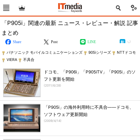
「P905i」関連の最新 ニュース・レビュー・解説 記事
まとめ
Share
Post
LINE
パナソニック モバイルコミュニケーションズ
905iシリーズ
NTTドコモ
VIERA
不具合
ドコモ、「P906i」「P905iTV」「P905i」のソ
フト更新を開始
(
2011/6/28
)
「P905i」の海外利用時に不具合――ドコモ、
ソフトウェア更新開始
(
2009/4/14
)