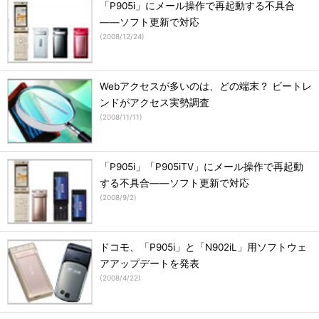
「P905i」にメール操作で再起動する不具合
――ソフト更新で対応
(
2008/12/24
)
Webアクセスが多いのは、どの端末？ ビートレ
ンドがアクセス実勢調査
(
2008/11/11
)
「P905i」「P905iTV」にメール操作で再起動
する不具合――ソフト更新で対応
(
2008/9/2
)
ドコモ、「P905i」と「N902iL」用ソフトウェ
アアップデートを発表
(
2008/4/22
)