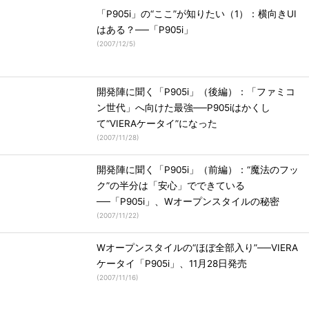
「P905i」の“ここ”が知りたい（1）：横向きUI
はある？──「P905i」
(
2007/12/5
)
開発陣に聞く「P905i」（後編）：「ファミコ
ン世代」へ向けた最強──P905iはかくし
て“VIERAケータイ”になった
(
2007/11/28
)
開発陣に聞く「P905i」（前編）：“魔法のフッ
ク”の半分は「安心」でできている
──「P905i」、Wオープンスタイルの秘密
(
2007/11/22
)
Wオープンスタイルの“ほぼ全部入り”──VIERA
ケータイ「P905i」、11月28日発売
(
2007/11/16
)