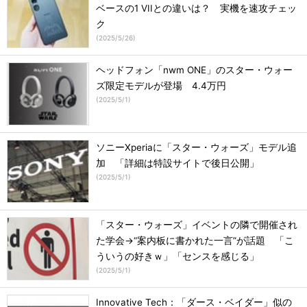
ベースの1 VIIとの違いは？ 実機を速攻チェッ
ク
(
2025/5/26
)
ヘッドフォン「nwm ONE」のスター・ウォー
ズ限定モデルが登場 4.4万円
(
2025/5/1
)
ソニーXperiaに「スター・ウォーズ」モデル追
加 「詳細は特設サイトで後日公開」
(
2025/5/1
)
「スター・ウォーズ」イベントの隣で開催され
た学会→“案内板に書かれた一言”が話題 「こ
ういうの好きｗ」「センスを感じる」
(
2025/5/1
)
Innovative Tech：「ダース・ベイダー」似の