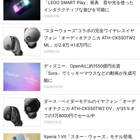
「LEGO SMART Play」発表 音や光を使った
インタラクティブな遊びを可能に
(
2026/1/6
)
“スターウォーズ”コラボの完全ワイヤレスイヤ
フォン「オーディオテクニカ ATH-CKS50TW2
ML」が2.8万→1.8万円に
(
2026/1/5
)
ディズニー、OpenAIに約1550億円出資
「Sora」でミッキーマウスなどの動画が生成可
能に
(
2025/12/12
)
ダース・ベイダーモデルのイヤフォン「オーデ
ィオテクニカ ATH-CKS50TW2 DV」が35％オ
フの1万8000円でセール中
(
2025/12/3
)
Xperia 1 VII「スター・ウォーズ」モデル登場、