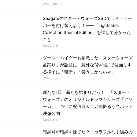
(
2023/10/13
)
Seagateのスター・ウォーズSSDでライトセー
バーを付け替えよう！――「Lightsaber
Collection Special Edition」を試して分かった
こと
(
2023/9/1
)
ダース・ベイダーも参戦した「スターウォーズ
盆踊り」が話題に 意外な“あの曲”で盆踊りす
る様子に「斬新」「笑うしかないｗ」
(
2023/8/26
)
新たな1日、新たな始まりだっ！ 「スター・
ウォーズ」のオリジナルドラマシリーズ「アソ
ーカ」、ついに配信日＆二刀流振るうスポット
映像公開
(
2023/6/8
)
暗黒卿が暗黒を捨てた？ カラフルな手編みの