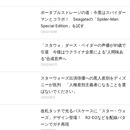
ポータブルストレージの道：今度はスパイダー
マンとコラボ！ Seagateの「Spider-Man
Special Edition」を試す
(
2022/10/6
)
「スタウォ」ダース・ベイダーの声優が91歳で
引退 今後はウクライナ企業による“人間味あ
る”合成音声へ
(
2022/9/27
)
スターウォーズ出演俳優への黒人差別をディズ
ニーが批判 「人種差別主義者になることを選
ばないでください」
(
2022/6/1
)
改札タッチで光るパスケースに「スター・ウォ
ーズ」デザイン登場！ R2-D2などを配線パタ
ーンでガチ再現