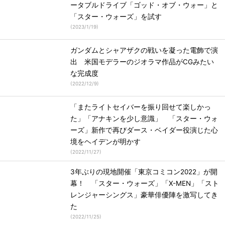
ータブルドライブ「ゴッド・オブ・ウォー」と
「スター・ウォーズ」を試す
(
2023/1/19
)
ガンダムとシャアザクの戦いを凝った電飾で演
出 米国モデラーのジオラマ作品がCGみたい
な完成度
(
2022/12/9
)
「またライトセイバーを振り回せて楽しかっ
た」「アナキンを少し意識」 「スター・ウォ
ーズ」新作で再びダース・ベイダー役演じた心
境をヘイデンが明かす
(
2022/11/27
)
3年ぶりの現地開催「東京コミコン2022」が開
幕！ 「スター・ウォーズ」「X-MEN」「スト
レンジャーシングス」豪華俳優陣を激写してき
た
(
2022/11/25
)