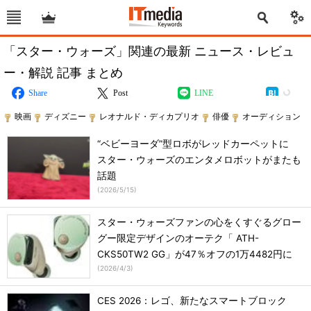
「スター・ウォーズ」関連の最新 ニュース・レビュ
ー・解説 記事 まとめ
Share
Post
LINE
映画
ディズニー
レオナルド・ディカプリオ
俳優
オーディション
“ベビーヨーダ”型ロボがレッドカーペットに
スター・ウォーズのエンタメロボットがまたも
話題
(
2026/5/15
)
スター・ウォーズファンの心をくすぐるグロー
グー限定デザインのオーテク「 ATH-
CKS50TW2 GG」が47％オフの1万4482円に
(
2026/4/3
)
CES 2026：レゴ、新たなスマートブロック