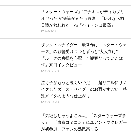
「スター・ウォーズ」“アナキンがディカプリ
オだったら”議論がまたも再燃 「レオなら前
日譚が救われた」vs「ヘイデンは最高」
(
2024/3/1
)
ザック・スナイダー、最新作は「スター・ウォ
ーズ」の影響受けつつもずっと“大人向け”
「ルークの貞操を心配した観客だっていたは
ず」来日インタビュー
(
2023/12/22
)
泣く子がもっと泣くやつだ！ 超リアルにリメ
イクしたダース・ベイダーのお面がすごい 特
殊メイクのような仕上がり
(
2023/10/29
)
「気絶しちゃうよこれ…」「スターウォーズ祭
り」 「東京コミコン」にユアン・マクレガー
が初参加、ファンの熱気高まる