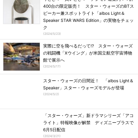
400台の限定販売！ スター・ウォーズのBTス
ピーカー兼スポットライト「albos Light＆
Speaker STAR WARS Edition」の実物をチェッ
ク
(
2024/5/23
)
実際に空を飛べるだって!? スター・ウォーズ
の戦闘機「Xウイング」が米国立航空宇宙博物
館で展示へ
(
2024/5/17
)
スター・ウォーズの日間近！ 「albos Light＆
Speaker」スター・ウォーズモデルが登場
(
2024/5/2
)
「スター・ウォーズ」新ドラマシリーズ「アコ
ライト」特報映像が解禁 ディズニープラスで
6月5日配信
(
2024/3/21
)