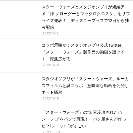
スター・ウォーズとスタジオジブリが短編アニ
メ「禅 グローグーとマックロクロスケ」をサプ
ライズ発表！ ディズニープラスで12日から独
占配信
(
2022/11/12
)
コラボ示唆か：スタジオジブリ公式Twitter、
『スター・ウォーズ』製作元の動画を謎ツイー
ト 憶測広がる
(
2022/11/11
)
スタジオジブリが「スター・ウォーズ」ルーカ
スフィルムと謎コラボ 意味深な動画を公開し
ネット騒然
(
2022/11/11
)
「スター・ウォーズ」の“炭素冷凍されたハ
ン・ソロ”をパンで再現！ パン屋さんが作っ
た“パン・ソロ”がすごい
(
2022/10/27
)