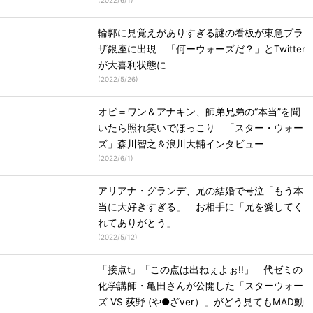
(
2022/6/1
)
輪郭に見覚えがありすぎる謎の看板が東急プラ
ザ銀座に出現 「何ーウォーズだ？」とTwitter
が大喜利状態に
(
2022/5/26
)
オビ＝ワン＆アナキン、師弟兄弟の“本当”を聞
いたら照れ笑いでほっこり 「スター・ウォー
ズ」森川智之＆浪川大輔インタビュー
(
2022/6/1
)
アリアナ・グランデ、兄の結婚で号泣「もう本
当に大好きすぎる」 お相手に「兄を愛してく
れてありがとう」
(
2022/5/12
)
「接点t」「この点は出ねぇよぉ!!」 代ゼミの
化学講師・亀田さんが公開した「スターウォー
ズ VS 荻野 (や●ざver）」がどう見てもMAD動