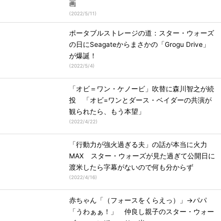
画
(
2022/5/11
)
ポータブルストレージの道：スター・ウォーズ
の日にSeagateからまさかの「Grogu Drive」
が爆誕！
(
2022/5/4
)
「オビ＝ワン・ケノービ」吹替に森川智之が続
投 「オビ=ワンとダース・ベイダーの共演が
観られたら、もう本望」
(
2022/4/22
)
「行動力が強火過ぎる夫」の話が本当に火力
MAX スター・ウォーズが見た過ぎて公開日に
渡米したら字幕がないので何も分からず
(
2022/4/16
)
赤ちゃん「（フォースをくらえっ）」→パパ
「うわぁぁ！」 仲良し親子のスター・ウォー