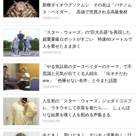
新種ダイオウグソクムシ その名は「バチノム
ス・ベイダー」 高値で売買される高級食材
(
2025/1/21
)
「スター・ウォーズ」の“巨大兵器”を再現した
超重量級ロボットがすごい 時速60メートルで
人を乗せたまま歩く
(
2024/10/22
)
「やる気以前のダースベイダーのテーマ」で不
思議と元気が出てくる人続出 「出オチだわ
ww」「色褪せない名作」と今また話題
(
2024/9/10
)
人生初の「スター・ウォーズ」ジェダイコスプ
レ、ウキウキして衣装を着たら…… しょんぼ
りな結果を嘆く人を慰める声集まる
(
2024/6/26
)
今どき！ 買いどき！ デジモノ道案内！：計