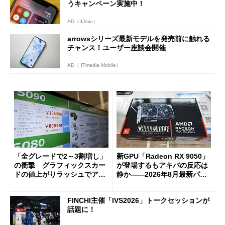
うキャンペーン実施中！
AD（IIJmio）
arrowsシリーズ最新モデルを発売前に触れる
チャンス！ユーザー座談会開催
AD（ ITmedia Mobile）
「全グレードで2～3割増し」
新GPU「Radeon RX 9050」
の衝撃 グラフィックスカー
が登場するもアキバの反応は
ドの値上がりラッシュでアキ
静か――2026年8月最新パー
バの購入制限が深刻化
ツ事情
FINCHI主催「IVS2026」トークセッションが
話題に！