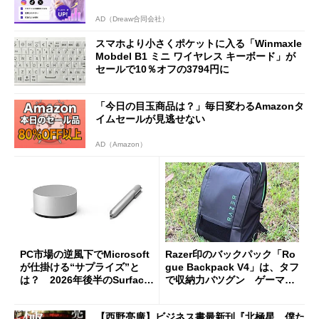
AD（Dreaw合同会社）
スマホより小さくポケットに入る「Winmaxle
Mobdel B1 ミニ ワイヤレス キーボード」が
セールで10％オフの3794円に
「今日の目玉商品は？」毎日変わるAmazonタ
イムセールが見逃せない
AD（Amazon）
PC市場の逆風下でMicrosoft
Razer印のバックパック「Ro
が仕掛ける“サプライズ”と
gue Backpack V4」は、タフ
は？ 2026年後半のSurface
で収納力バツグン ゲーマー
新製品を予想する
じゃなくても欲しくなる
【西野亮廣】ビジネス書最新刊『北極星 僕た