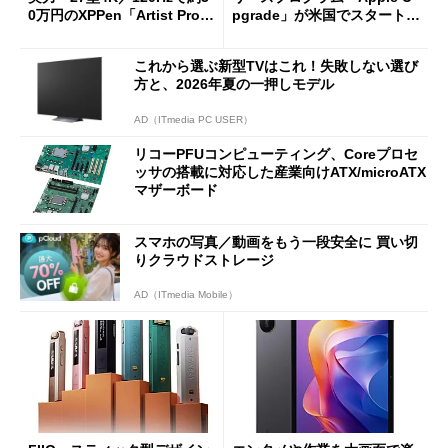
0万円のXPPen「Artist Pro 2
pgrade」が米国でスタート／
7（Gen 2）」でお絵描きして
Bluetooth LEの新規格「Blu
分かった魅力と妥協点
etooth High Data Throughp
これから選ぶ新型TVはこれ！失敗しない選び
ut」が明...
方と、2026年夏の一押しモデル
AD（ITmedia PC USER）
リコーPFUコンピューティング、Coreプロセ
ッサの搭載に対応した産業向けATX/microATX
マザーボード
スマホの写真／動画をもう一段安全に 買い切
りクラウドストレージ
AD（ITmedia Mobile）