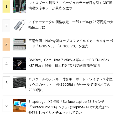
レトロブーム到来？ ベージュカラーが目を引くCRT風
簡易水冷キットが異彩を放つ
アイオーデータの価格改定、一部モデルは25万円超の大
幅値上げに
三陽合同、NuPhy製ロープロファイルメカニカルキーボ
ード「Air65 V3」「Air100 V3」を発売
GMKtec、Core Ultra 7 258V搭載のミニPC「NucBox
K17 Plus」発表 最大115 TOPSのAI性能を実現
ロジクールのテンキー付きキーボード・ワイヤレス小型
マウスのセット「MK250GRd」がセールで15％オフの
2980円に
Snapdragon X2搭載「Surface Laptop 13.8インチ」
「Surface Pro 13インチ」はCopilot+ PCの“完成形”？
外観をじっくりとチェックしてみた