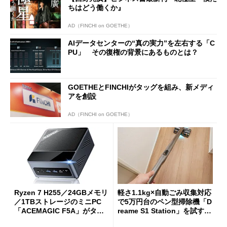
ちはどう働くか』
AD（FINCHI on GOETHE）
AIデータセンターの“真の実力”を左右する「C
PU」 その復権の背景にあるものとは？
GOETHEとFINCHIがタッグを組み、新メディ
アを創設
AD（FINCHI on GOETHE）
Ryzen 7 H255／24GBメモリ
軽さ1.1kg×自動ごみ収集対応
／1TBストレージのミニPC
で5万円台のペン型掃除機「D
「ACEMAGIC F5A」がタイ
reame S1 Station」を試す
ムセールで41％オフの10万69
見えた長所と短所