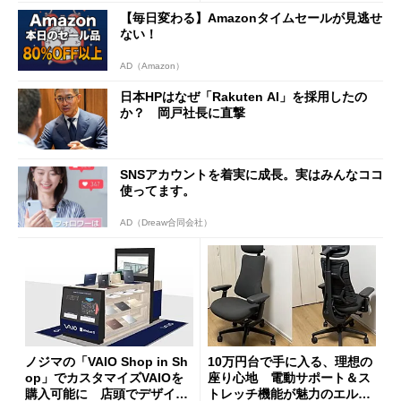
98円に
【毎日変わる】Amazonタイムセールが見逃せ
ない！
AD（Amazon）
日本HPはなぜ「Rakuten AI」を採用したの
か？ 岡戸社長に直撃
SNSアカウントを着実に成長。実はみんなココ
使ってます。
AD（Dreaw合同会社）
ノジマの「VAIO Shop in Sh
10万円台で手に入る、理想の
op」でカスタマイズVAIOを
座り心地 電動サポート＆ス
購入可能に 店頭でデザイン
トレッチ機能が魅力のエルゴ