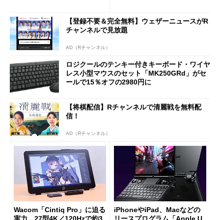
や質感を確認しながら購入可
ノミクスチェア「LiberNovo
能
Omni Gen」を試す
【登録不要＆完全無料】ウェザーニュースがR
チャンネルで見放題
AD（Rチャンネル）
ロジクールのテンキー付きキーボード・ワイヤ
レス小型マウスのセット「MK250GRd」がセ
ールで15％オフの2980円に
【将棋配信】Rチャンネルで清麗戦を無料配
信！
AD（Rチャンネル）
Wacom「Cintiq Pro」に迫る
iPhoneやiPad、Macなどの
実力 27型4K／120Hzで約3
リースプログラム「Apple U