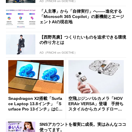
AD（FINCHI on GOETHE）
「人主導」から「自律実行」へ――進化する
「Microsoft 365 Copilot」の新機能とエージ
ェントAIの現在地
【西野亮廣】つくりたいものを追求できる環境
の作り方とは
AD（FINCHI on GOETHE）
Snapdragon X2搭載「Surfa
空飛ぶジンバルカメラ「HOV
ce Laptop 13.8インチ」「S
ERAir VERSA」登場 手持ち
urface Pro 13インチ」はCop
スタイルからカメラドローン
ilot+ PCの“完成形”？ 外観
に合体変形
をじっくりとチェックしてみ
SNSアカウントを着実に成長。実はみんなココ
た
使ってます。