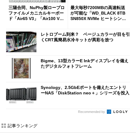
三陽合同、NuPhy製ロープロ
最大毎秒7200MBの高速転送
ファイルメカニカルキーボー
が可能な「WD_BLACK 8TB
ド「Air65 V3」「Air100 V
SN850X NVMe ヒートシンク
3」を発売
付き」が18％オフの17万508
7円に
レトロブーム到来？ ベージュカラーが目を引
くCRT風簡易水冷キットが異彩を放つ
Bigme、13型カラーE Inkディスプレイを備え
たデジタルフォトフレーム
Synology、2.5GbEポートを備えたエントリ
ーNAS「DiskStation neo＋」シリーズを投入
Recommended by
記事ランキング