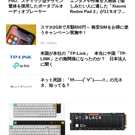
FIIO、スティック型デザイン
エンタメや作業を大画面で楽
筐体を採用したポータブルオ
しみたい人に適した「Xiaomi
ーディオプレーヤー
Redmi Pad 2」が11％オフの
2万4980円に
スマホ2GBで月額850円～ 格安SIMをお得に使
うキャンペーン実施中！
AD（IIJmio）
米国が本社の「TP-Link」 本当に中国「TP-
LINK」との無関係になったのか？ 日本法人
に聞く
ネット死語：「ｷﾀ――(ﾟ∀ﾟ)――!!」の元ネ
タ、知ってる？