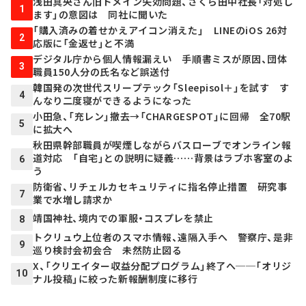
浅田真央さん旧ドメイン失効問題、さくら田中社長「対処し
1
ます」の意図は 同社に聞いた
「購入済みの着せかえアイコン消えた」 LINEのiOS 26対
2
応版に「金返せ」と不満
デジタル庁から個人情報漏えい 手順書ミスが原因、団体
3
職員150人分の氏名など誤送付
韓国発の次世代スリープテック「Sleepisol＋」を試す す
4
んなり二度寝ができるようになった
小田急、「充レン」撤去→「CHARGESPOT」に回帰 全70駅
5
に拡大へ
秋田県幹部職員が喫煙しながらバスローブでオンライン報
道対応 「自宅」との説明に疑義……背景はラブホ客室のよ
6
う
防衛省、リチェルカセキュリティに指名停止措置 研究事
7
業で水増し請求か
靖国神社、境内での軍服・コスプレを禁止
8
トクリュウ上位者のスマホ情報、遠隔入手へ 警察庁、是非
9
巡り検討会初会合 未然防止図る
X、「クリエイター収益分配プログラム」終了へ──「オリジ
10
ナル投稿」に絞った新報酬制度に移行