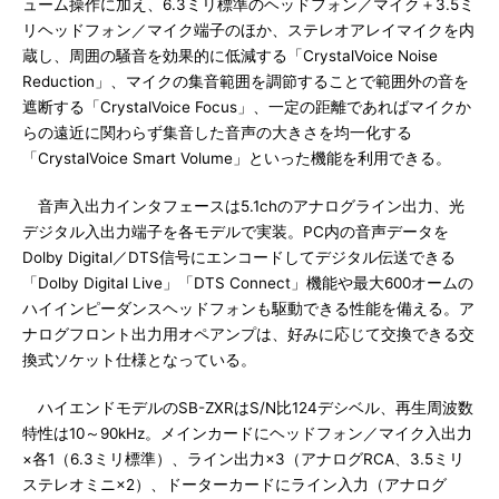
ューム操作に加え、6.3ミリ標準のヘッドフォン／マイク＋3.5ミ
リヘッドフォン／マイク端子のほか、ステレオアレイマイクを内
蔵し、周囲の騒音を効果的に低減する「CrystalVoice Noise
Reduction」、マイクの集音範囲を調節することで範囲外の音を
遮断する「CrystalVoice Focus」、一定の距離であればマイクか
らの遠近に関わらず集音した音声の大きさを均一化する
「CrystalVoice Smart Volume」といった機能を利用できる。
音声入出力インタフェースは5.1chのアナログライン出力、光
デジタル入出力端子を各モデルで実装。PC内の音声データを
Dolby Digital／DTS信号にエンコードしてデジタル伝送できる
「Dolby Digital Live」「DTS Connect」機能や最大600オームの
ハイインピーダンスヘッドフォンも駆動できる性能を備える。ア
ナログフロント出力用オペアンプは、好みに応じて交換できる交
換式ソケット仕様となっている。
ハイエンドモデルのSB-ZXRはS/N比124デシベル、再生周波数
特性は10～90kHz。メインカードにヘッドフォン／マイク入出力
×各1（6.3ミリ標準）、ライン出力×3（アナログRCA、3.5ミリ
ステレオミニ×2）、ドーターカードにライン入力（アナログ