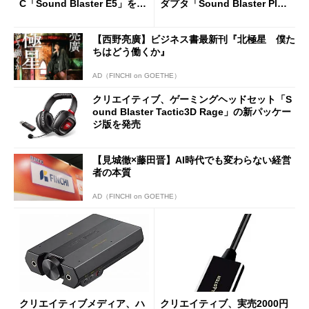
C「Sound Blaster E5」を動
ダプタ「Sound Blaster Pla
画でチェック
y! 2」
【西野亮廣】ビジネス書最新刊『北極星 僕た
ちはどう働くか』
AD（FINCHI on GOETHE）
クリエイティブ、ゲーミングヘッドセット「S
ound Blaster Tactic3D Rage」の新パッケー
ジ版を発売
【見城徹×藤田晋】AI時代でも変わらない経営
者の本質
AD（FINCHI on GOETHE）
クリエイティブメディア、ハ
クリエイティブ、実売2000円