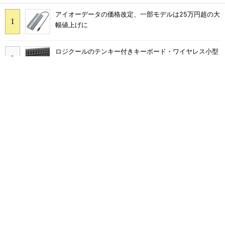
アイオーデータの価格改定、一部モデルは25万円超の大
幅値上げに
ロジクールのテンキー付きキーボード・ワイヤレス小型
マウスのセット「MK250GRd」がセールで15％オフの
2980円に
Snapdragon X2搭載「Surface Laptop 13.8インチ」
「Surface Pro 13インチ」はCopilot+ PCの“完成形”？
外観をじっくりとチェックしてみた
巨大スティックが生み出す謎の“脳汁感” XPPen「Pilot
Pro 編集コンソール」のお絵描き実用度をチェック
レトロブーム到来？ ベージュカラーが目を引くCRT風
簡易水冷キットが異彩を放つ
ChatGPTでコンテンツ制作が完結する――「ChatGPT
向けアドビプラグイン」が登場