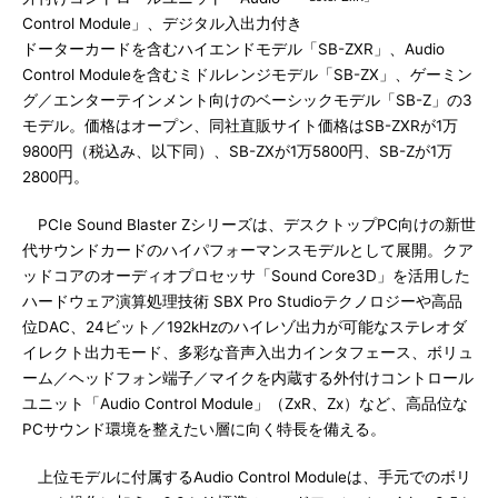
Control Module」、デジタル入出力付き
ドーターカードを含むハイエンドモデル「SB-ZXR」、Audio
Control Moduleを含むミドルレンジモデル「SB-ZX」、ゲーミン
グ／エンターテインメント向けのベーシックモデル「SB-Z」の3
モデル。価格はオープン、同社直販サイト価格はSB-ZXRが1万
9800円（税込み、以下同）、SB-ZXが1万5800円、SB-Zが1万
2800円。
PCIe Sound Blaster Zシリーズは、デスクトップPC向けの新世
代サウンドカードのハイパフォーマンスモデルとして展開。クア
ッドコアのオーディオプロセッサ「Sound Core3D」を活用した
ハードウェア演算処理技術 SBX Pro Studioテクノロジーや高品
位DAC、24ビット／192kHzのハイレゾ出力が可能なステレオダ
イレクト出力モード、多彩な音声入出力インタフェース、ボリュ
ーム／ヘッドフォン端子／マイクを内蔵する外付けコントロール
ユニット「Audio Control Module」（ZxR、Zx）など、高品位な
PCサウンド環境を整えたい層に向く特長を備える。
上位モデルに付属するAudio Control Moduleは、手元でのボリ