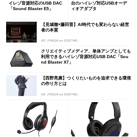
イレゾ音源対応のUSB DAC
台のハイレゾ対応USBオーデ
「Sound Blaster E5」
ィオアダプタ
【見城徹×藤田晋】AI時代でも変わらない経営
者の本質
AD（FINCHI on GOETHE）
クリエイティブメディア、単体アンプとしても
利用できるハイレゾ音源対応USB DAC「Sou
nd Blaster X7」
【西野亮廣】つくりたいものを追求できる環境
の作り方とは
AD（FINCHI on GOETHE）