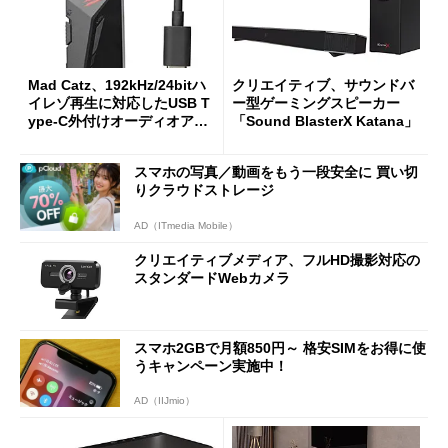
Mad Catz、192kHz/24bitハ
クリエイティブ、サウンドバ
イレゾ再生に対応したUSB T
ー型ゲーミングスピーカー
ype-C外付けオーディオアダ
「Sound BlasterX Katana」
プター
スマホの写真／動画をもう一段安全に 買い切
りクラウドストレージ
AD（ITmedia Mobile）
クリエイティブメディア、フルHD撮影対応の
スタンダードWebカメラ
スマホ2GBで月額850円～ 格安SIMをお得に使
うキャンペーン実施中！
AD（IIJmio）