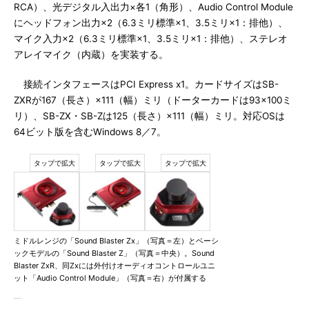
RCA）、光デジタル入出力×各1（角形）、Audio Control Module
にヘッドフォン出力×2（6.3ミリ標準×1、3.5ミリ×1：排他）、
マイク入力×2（6.3ミリ標準×1、3.5ミリ×1：排他）、ステレオ
アレイマイク（内蔵）を実装する。
接続インタフェースはPCI Express x1。カードサイズはSB-
ZXRが167（長さ）×111（幅）ミリ（ドーターカードは93×100ミ
リ）、SB-ZX・SB-Zは125（長さ）×111（幅）ミリ。対応OSは
64ビット版を含むWindows 8／7。
ミドルレンジの「Sound Blaster Zx」（写真＝左）とベーシ
ックモデルの「Sound Blaster Z」（写真＝中央）。Sound
Blaster ZxR、同Zxには外付けオーディオコントロールユニ
ット「Audio Control Module」（写真＝右）が付属する