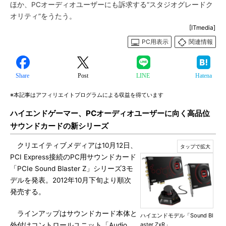
ほか、PCオーディオユーザーにも訴求する“スタジオグレードク
オリティ”をうたう。
[ITmedia]
PC用表示
関連情報
Share
Post
LINE
Hatena
※本記事はアフィリエイトプログラムによる収益を得ています
ハイエンドゲーマー、PCオーディオユーザーに向く高品位
サウンドカードの新シリーズ
クリエイティブメディアは10月12日、
PCI Express接続のPC用サウンドカード
「PCIe Sound Blaster Z」シリーズ3モ
デルを発表。2012年10月下旬より順次
発売する。
ラインアップはサウンドカード本体と
ハイエンドモデル「Sound Bl
外付けコントロールユニット「Audio
aster ZxR」