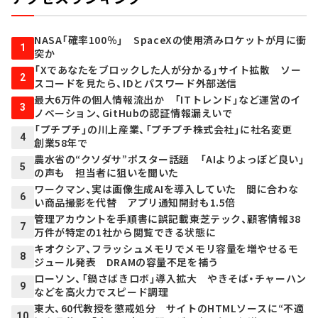
NASA「確率100％」 SpaceXの使用済みロケットが月に衝
1
突か
「Xであなたをブロックした人が分かる」サイト拡散 ソー
2
スコードを見たら、IDとパスワード外部送信
最大6万件の個人情報流出か 「ITトレンド」など運営のイ
3
ノベーション、GitHubの認証情報漏えいで
「プチプチ」の川上産業、「プチプチ株式会社」に社名変更
4
創業58年で
農水省の“クソダサ”ポスター話題 「AIよりよっぽど良い」
5
の声も 担当者に狙いを聞いた
ワークマン、実は画像生成AIを導入していた 間に合わな
6
い商品撮影を代替 アプリ通知開封も1.5倍
管理アカウントを手順書に誤記載――東芝テック、顧客情報38
7
万件が特定の1社から閲覧できる状態に
キオクシア、フラッシュメモリでメモリ容量を増やせるモ
8
ジュール発表 DRAMの容量不足を補う
ローソン、「鍋さばきロボ」導入拡大 やきそば・チャーハン
9
などを高火力でスピード調理
東大、60代教授を懲戒処分 サイトのHTMLソースに“不適
10