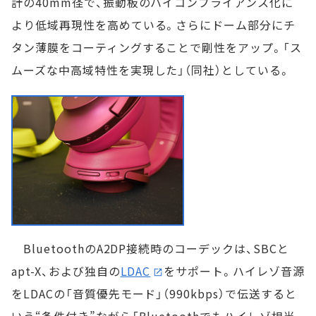
計の40mm径で、振動板のハイコンプライアンス化に
より低域再現性を高めている。さらにドーム部分にチ
タン薄膜をコーティングすることで剛性をアップ。「ス
ムーズな中高域特性を実現した」（同社）としている。
BluetoothのA2DP接続時のコーデックは、SBCと
apt-X、および独自の
LDAC
をサポート。ハイレゾ音源
をLDACの「音質優先モード」（990kbps）で伝送すると
いう“条件付き”ながら「Bluetoothでもハイレゾ相当