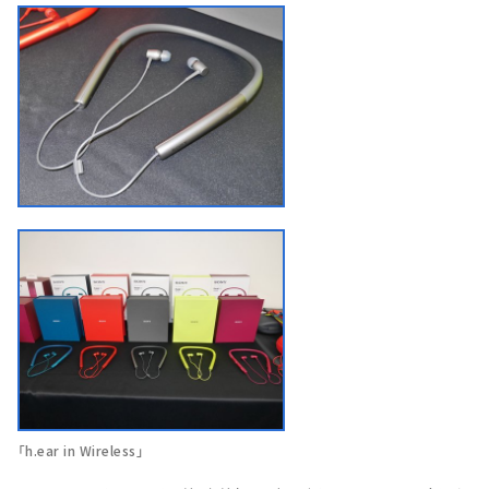
「h.ear in Wireless」