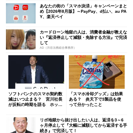
あなたの街の「スマホ決済」キャンペーンまと
め【2026年8月版】～PayPay、d払い、au PA
Y、楽天ペイ
カードローン地獄の人は、消費者金融が教えな
い『返済停止して減額・免除する方法』で完済
して
AD（渋谷法務総合事務所）
ソフトバンクのスマホ契約数
「スマホ冷却グッズ」は効果
減はいつ止まる？ 宮川社長
ある？ 炎天下で3製品を使
が反転の時期を語る ホッピ
って分かったこと
ング対策は「真剣にやりすぎ
た」
リボ地獄から抜け出したい人は、返済を3～6
ヶ月停止して『大幅に減額してから返済する手
続き』で完済して！