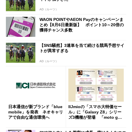
AD（ルーツ）
WAON POINTやAEON Payのキャンペーンま
とめ【8月6日最新版】 ポイント10～20倍の
獲得チャンス多数
【SNS騒然】3連単を当て続ける競馬予想サイ
トが異常すぎる
AD（ルーツ）
日本通信が新ブランド「blue
IIJmioの「スマホ大特価セー
mobile」を発表 ネオキャリ
ル」に「Galaxy Z8」シリー
アで自由な通信環境へ
ズ3機種が登場 「moto g37
j」や「OPPO Find X9 Ultr
a」も