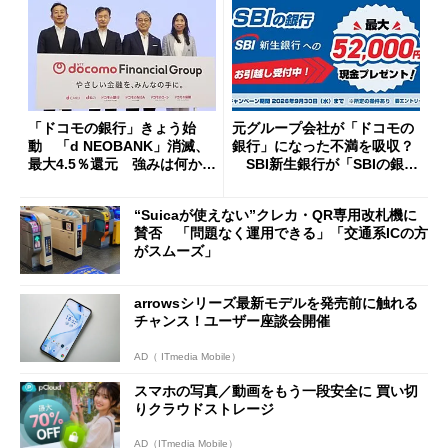
「ドコモの銀行」きょう始
元グループ会社が「ドコモの
動 「d NEOBANK」消滅、
銀行」になった不満を吸収？
最大4.5％還元 強みは何か解
SBI新生銀行が「SBIの銀
説
行」として最大5.2万円のキャ
ッシュバックキャンペーンを
“Suicaが使えない”クレカ・QR専用改札機に
開催
賛否 「問題なく運用できる」「交通系ICの方
がスムーズ」
arrowsシリーズ最新モデルを発売前に触れる
チャンス！ユーザー座談会開催
AD（ ITmedia Mobile）
スマホの写真／動画をもう一段安全に 買い切
りクラウドストレージ
AD（ITmedia Mobile）