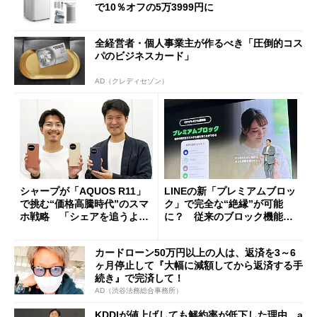
で10％オフの5万3999円に
全経営者・個人事業主が作るべき「圧倒的コス
パのビジネスカード」
AD（クレディセゾン）
シャープが「AQUOS R11」
LINEの新「プレミアムブロッ
で挑む“価格高騰時代”のスマ
ク」で完全な“絶縁”が可能
ホ戦略 「シェアを追うより
に？ 従来のブロック機能と
も既存ユーザーを大切に」
の決定的な違い
カードローン50万円以上の人は、返済を3～6
ヶ月停止して『大幅に減額してから返済する手
続き』で完済して！
AD（渋谷法務総合事務所）
KDDIが値上げしても解約率が低下した理由 a