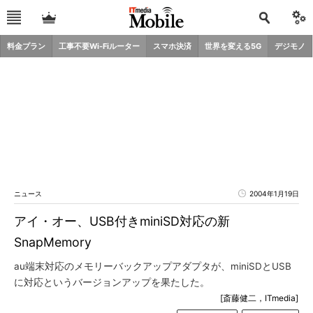
料金プラン
工事不要Wi-Fiルーター
スマホ決済
世界を変える5G
デジモノ
ニュース
2004年1月19日
アイ・オー、USB付きminiSD対応の新
SnapMemory
au端末対応のメモリーバックアップアダプタが、miniSDとUSB
に対応というバージョンアップを果たした。
[斎藤健二，ITmedia]