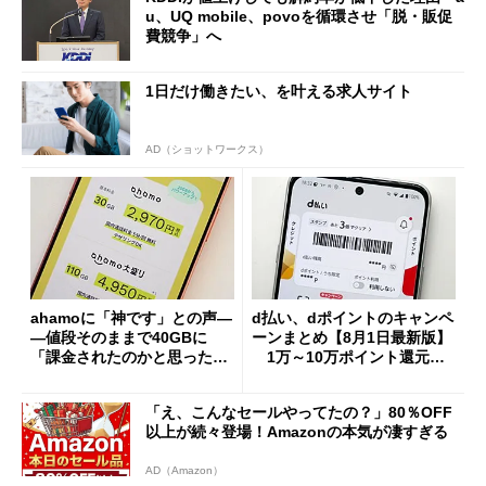
u、UQ mobile、povoを循環させ「脱・販促
費競争」へ
1日だけ働きたい、を叶える求人サイト
AD（ショットワークス）
ahamoに「神です」との声―
d払い、dポイントのキャンペ
―値段そのままで40GBに
ーンまとめ【8月1日最新版】
「課金されたのかと思った」
1万～10万ポイント還元の
と戸惑いも
施策がめじろ押し
「え、こんなセールやってたの？」80％OFF
以上が続々登場！Amazonの本気が凄すぎる
AD（Amazon）