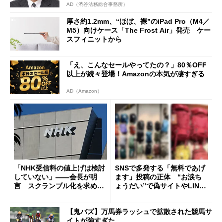
AD（渋谷法務総合事務所）
厚さ約1.2mm、“ほぼ、裸”のiPad Pro（M4／
M5）向けケース「The Frost Air」発売 ケー
スフィニットから
「え、こんなセールやってたの？」80％OFF
以上が続々登場！Amazonの本気が凄すぎる
AD（Amazon）
「NHK受信料の値上げは検討
SNSで多発する「無料であげ
していない」――会長が明
ます」投稿の正体 “お涙ち
言 スクランブル化を求める
ょうだい”で偽サイトやLINE
声絶えず
へ誘導するカラクリ
【鬼バズ】万馬券ラッシュで拡散された競馬サ
イトが強すぎた