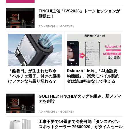
FINCHI主催「IVS2026」トークセッションが
話題に！
AD（FINCHI on GOETHE）
「酷暑日」が生まれた昨今
Rakuten Linkに「AI通話要
「ペルチェ素子」付きの腰掛
約機能」、楽天モバイル契約
けファンなら乗り切れる？
者は追加料金なしで使える
GOETHEとFINCHIがタッグを組み、新メディ
アを創設
AD（FINCHI on GOETHE）
工事不要で14畳まで冷房可能「タンスのゲン
スポットクーラー 79800020」がタイムセール