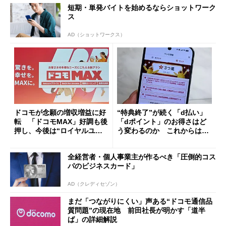
短期・単発バイトを始めるならショットワーク
ス
AD（ショットワークス）
ドコモが念願の増収増益に好
“特典終了”が続く「d払い」
転 「ドコモMAX」好調も後
「dポイント」のお得さはど
押し、今後は“ロイヤルユー
う変わるのか これからは
ザー”を重視
「dカード」の利用が得策？
全経営者・個人事業主が作るべき「圧倒的コス
パのビジネスカード」
AD（クレディセゾン）
まだ「つながりにくい」声ある“ドコモ通信品
質問題”の現在地 前田社長が明かす「道半
ば」の詳細解説