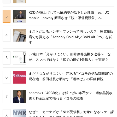
KDDIが値上げしても解約率が低下した理由 au、UQ
mobile、povoを循環させ「脱・販促費競争」へ
ミストが出るハンディファンって涼しいの？ 家電量販
店でも買える「Aecooly Cold Air／Cold Air Pro」を試
す
JR東日本「分かりにくい」新幹線券売機を改善へ な
ぜ、スマホではなく「駅での最短1分購入」を実現？
まだ「つながりにくい」声ある“ドコモ通信品質問題”の
現在地 前田社長が明かす「道半ば」の詳細解説
ahamoの「40GB化」は値上げの布石か？ 通信品質改
善と料金設定で揺れるドコモの戦略
なぜ？ カーナビが「NHK受信料」対象になるワケ 課