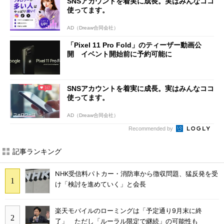
SNSアカウントを着実に成長。実はみんなココ
使ってます。
AD（Dreaw合同会社）
「Pixel 11 Pro Fold」のティーザー動画公
開 イベント開始前に予約可能に
SNSアカウントを着実に成長。実はみんなココ
使ってます。
AD（Dreaw合同会社）
Recommended by
記事ランキング
NHK受信料パトカー・消防車から徴収問題、猛反発を受
け「検討を進めていく」と会長
楽天モバイルのローミングは「予定通り9月末に終
了」 ただし「ルーラル限定で継続」の可能性も