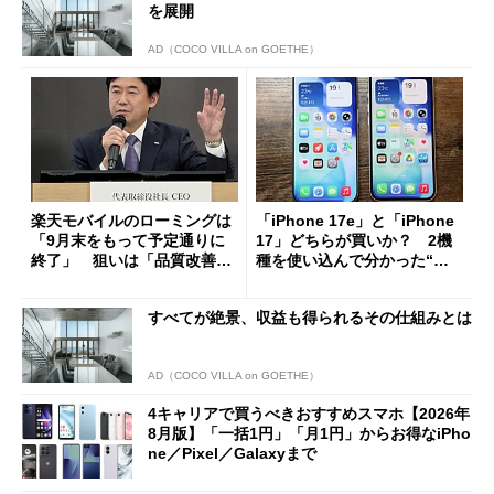
を展開
AD（COCO VILLA on GOETHE）
楽天モバイルのローミングは
「iPhone 17e」と「iPhone
「9月末をもって予定通りに
17」どちらが買いか？ 2機
終了」 狙いは「品質改善」
種を使い込んで分かった“ス
ただし「ルーラル限定で期
ペック表にない違い”
限を切った新契約」の可能性
すべてが絶景、収益も得られるその仕組みとは
も
AD（COCO VILLA on GOETHE）
4キャリアで買うべきおすすめスマホ【2026年
8月版】「一括1円」「月1円」からお得なiPho
ne／Pixel／Galaxyまで